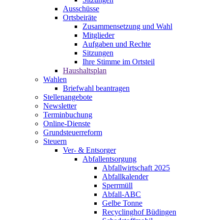
Ausschüsse
Ortsbeiräte
Zusammensetzung und Wahl
Mitglieder
Aufgaben und Rechte
Sitzungen
Ihre Stimme im Ortsteil
Haushaltsplan
Wahlen
Briefwahl beantragen
Stellenangebote
Newsletter
Terminbuchung
Online-Dienste
Grundsteuerreform
Steuern
Ver- & Entsorger
Abfallentsorgung
Abfallwirtschaft 2025
Abfallkalender
Sperrmüll
Abfall-ABC
Gelbe Tonne
Recyclinghof Büdingen