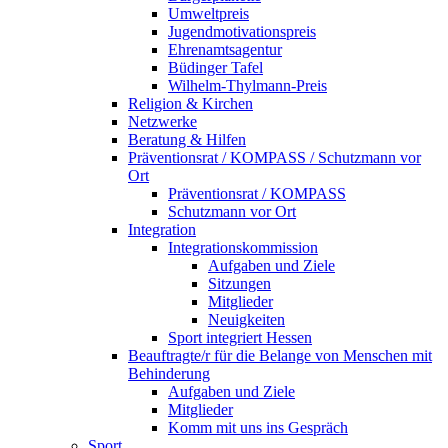
Umweltpreis
Jugendmotivationspreis
Ehrenamtsagentur
Büdinger Tafel
Wilhelm-Thylmann-Preis
Religion & Kirchen
Netzwerke
Beratung & Hilfen
Präventionsrat / KOMPASS / Schutzmann vor
Ort
Präventionsrat / KOMPASS
Schutzmann vor Ort
Integration
Integrationskommission
Aufgaben und Ziele
Sitzungen
Mitglieder
Neuigkeiten
Sport integriert Hessen
Beauftragte/r für die Belange von Menschen mit
Behinderung
Aufgaben und Ziele
Mitglieder
Komm mit uns ins Gespräch
Sport