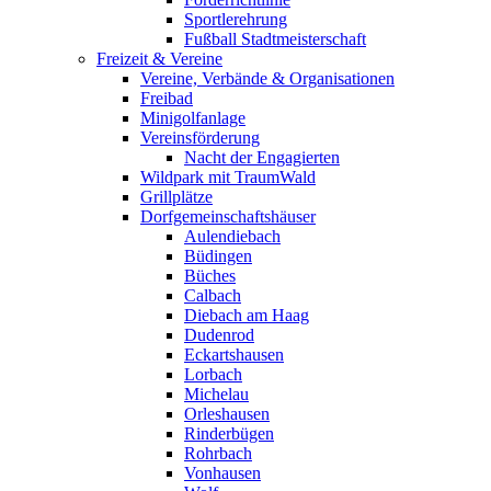
Sportlerehrung
Fußball Stadtmeisterschaft
Freizeit & Vereine
Vereine, Verbände & Organisationen
Freibad
Minigolfanlage
Vereinsförderung
Nacht der Engagierten
Wildpark mit TraumWald
Grillplätze
Dorfgemeinschaftshäuser
Aulendiebach
Büdingen
Büches
Calbach
Diebach am Haag
Dudenrod
Eckartshausen
Lorbach
Michelau
Orleshausen
Rinderbügen
Rohrbach
Vonhausen