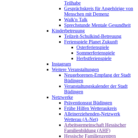
Teilhabe
Gesprächskreis für Angehörige von
Menschen mit Demenz
Walk'n Talk
Sprechstunde Mentale Gesundheit
Kinderbetreuung
Teilzeit-Schulkind-Betreuung
Ferienspiele Planet Zukunft
Osterferienspiele
Sommerferienspiele
Herbstferienspiele
Instagram
Weitere Veranstaltungen
Neugeborenen-Empfang der Stadt
Büdingen
Veranstaltungskalender der Stadt
Büdingen
Netzwerke
Präventionsrat Büdingen
Frühe Hilfen Wetteraukreis
Alleinerziehenden-Netzwerk
Wetterau (A-Net)
Arbeitsgemeinschaft Hessischer
Familienbildung (AHF)
Hessische Familienzentren