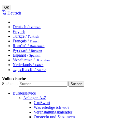
OK
Deutsch
Deutsch /
German
English
Türkçe /
Turkish
Français /
French
Română /
Romanian
Русский /
Russian
Español /
Spanish
Українська /
Ukrainian
Nederlands /
Dutch
اللغة العربية /
Arabic
Volltextsuche
Suchen...
Suchen
Bürgerservice
Anliegen A-Z
Grußwort
Was erledige ich wo?
Veranstaltungskalender
Ortsrecht und Satzungen