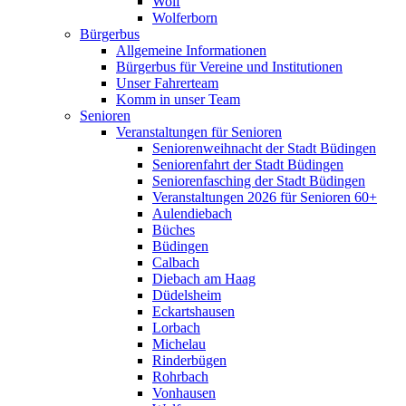
Wolf
Wolferborn
Bürgerbus
Allgemeine Informationen
Bürgerbus für Vereine und Institutionen
Unser Fahrerteam
Komm in unser Team
Senioren
Veranstaltungen für Senioren
Seniorenweihnacht der Stadt Büdingen
Seniorenfahrt der Stadt Büdingen
Seniorenfasching der Stadt Büdingen
Veranstaltungen 2026 für Senioren 60+
Aulendiebach
Büches
Büdingen
Calbach
Diebach am Haag
Düdelsheim
Eckartshausen
Lorbach
Michelau
Rinderbügen
Rohrbach
Vonhausen