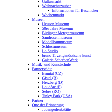
Gallusmarkt
Weihnachtszauber
Informationen für Beschicker
Wochenmarkt
Museen
Heuson Museum
50er Jahre Museum
Büdinger Metzgermuseum
Sandrosenmuseum
Modellbaumuseum
Schlossmuseum
Lo Studio
bruno 11 zeitgenössische kunst
Galerie ScherbenWerk
Musik- und Kunstschule
Partnerstädte
Bruntal (CZ)
Gistel (B)
Herzberg (D)
Loudéac (F)
Sebes (RO)
Tinley Park (USA)
Partner
Orte der Erinnerung
Judengedenkstätte