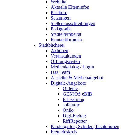
Webkita
Aktuelle Elterninfos
Kitabüro
Satzungen
Stellenausschreibungen
Pädagogik
Stadtelternbeirat
Kontaktformular
Stadtbücherei
Aktionen
Veranstaltungen
Öffnungszeiten
Medienkatalog / Login
Das Team
Ausleihe & Medienangebot
Digitale-Angebote
Onleihe
GENIOS eBIB
E-Learning
sofatutor
Onilo
Digi-Freitag
RiffReporter
Kindergärten, Schulen, Institutionen
Freundeskreis