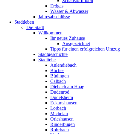
Schadstoffmobil
Erdgas
Wasser & Abwasser
Jahresabschlüsse
Stadtleben
Die Stadt
Willkommen
Ihr neues Zuhause
Ausgezeichnet
Tipps für einen erfolgreichen Umzug
Stadtgeschichte
Stadtteile
Aulendiebach
Büches
Büdingen
Calbach
Diebach am Haag
Dudenrod
Düdelsheim
Eckartshausen
Lorbach
Michelau
Orleshausen
Rinderbügen
Rohrbach