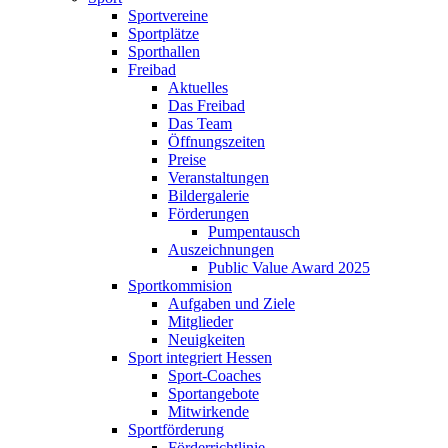
Sportvereine
Sportplätze
Sporthallen
Freibad
Aktuelles
Das Freibad
Das Team
Öffnungszeiten
Preise
Veranstaltungen
Bildergalerie
Förderungen
Pumpentausch
Auszeichnungen
Public Value Award 2025
Sportkommision
Aufgaben und Ziele
Mitglieder
Neuigkeiten
Sport integriert Hessen
Sport-Coaches
Sportangebote
Mitwirkende
Sportförderung
Förderrichtlinie