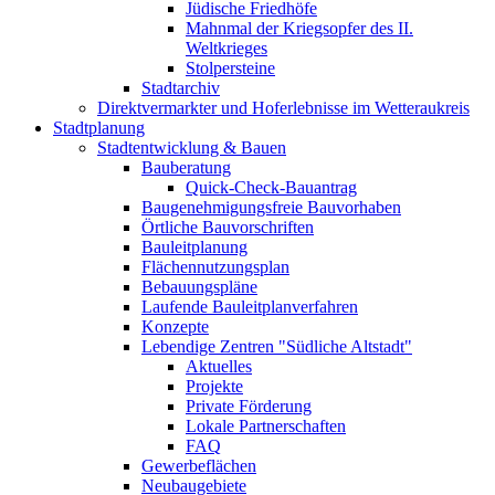
Jüdische Friedhöfe
Mahnmal der Kriegsopfer des II.
Weltkrieges
Stolpersteine
Stadtarchiv
Direktvermarkter und Hoferlebnisse im Wetteraukreis
Stadtplanung
Stadtentwicklung & Bauen
Bauberatung
Quick-Check-Bauantrag
Baugenehmigungsfreie Bauvorhaben
Örtliche Bauvorschriften
Bauleitplanung
Flächennutzungsplan
Bebauungspläne
Laufende Bauleitplanverfahren
Konzepte
Lebendige Zentren "Südliche Altstadt"
Aktuelles
Projekte
Private Förderung
Lokale Partnerschaften
FAQ
Gewerbeflächen
Neubaugebiete