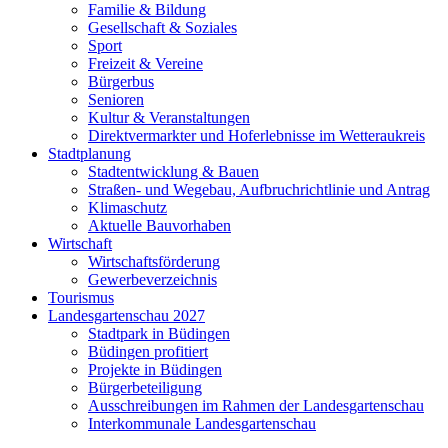
Familie & Bildung
Gesellschaft & Soziales
Sport
Freizeit & Vereine
Bürgerbus
Senioren
Kultur & Veranstaltungen
Direktvermarkter und Hoferlebnisse im Wetteraukreis
Stadtplanung
Stadtentwicklung & Bauen
Straßen- und Wegebau, Aufbruchrichtlinie und Antrag
Klimaschutz
Aktuelle Bauvorhaben
Wirtschaft
Wirtschaftsförderung
Gewerbeverzeichnis
Tourismus
Landesgartenschau 2027
Stadtpark in Büdingen
Büdingen profitiert
Projekte in Büdingen
Bürgerbeteiligung
Ausschreibungen im Rahmen der Landesgartenschau
Interkommunale Landesgartenschau