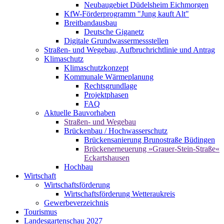
Neubaugebiet Düdelsheim Eichmorgen
KfW-Förderprogramm "Jung kauft Alt"
Breitbandausbau
Deutsche Giganetz
Digitale Grundwassermessstellen
Straßen- und Wegebau, Aufbruchrichtlinie und Antrag
Klimaschutz
Klimaschutzkonzept
Kommunale Wärmeplanung
Rechtsgrundlage
Projektphasen
FAQ
Aktuelle Bauvorhaben
Straßen- und Wegebau
Brückenbau / Hochwasserschutz
Brückensanierung Brunostraße Büdingen
Brückenerneuerung »Grauer-Stein-Straße«
Eckartshausen
Hochbau
Wirtschaft
Wirtschaftsförderung
Wirtschaftsförderung Wetteraukreis
Gewerbeverzeichnis
Tourismus
Landesgartenschau 2027