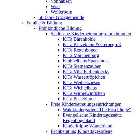
Vonhausen
Wolf
Wolferborn
50 Jahre Großgemeinde
Familie & Bildung
Frühkindliche Bildung
Städtische Kinderbetreuungseinrichtungen
KiTa Bärenhöhle
KiTa Klitzeklein & Gernegroß
KiTa Regenbogen
KiTa Märchenburg
Krabbelhaus Spatzennest
KiTa Sternenzauber
KiTa Villa Farbenklecks
KiTa Wassertröpfchen
KiTa Weiherwiesen
KiTa Wichtelhaus
KiTa Wirbelwindchen
KiTa Pusteblume
Freie Kinderbetreuungseinrichtungen
Waldkindergarten "Die Frischlinge"
Evangelische Kindertagesstätte
Regenbogenland
Kinderkrippe Wunderland
Fachberatung Kindertagespflege