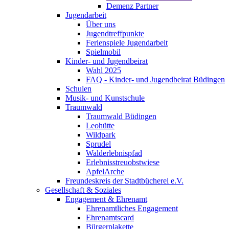
Demenz Partner
Jugendarbeit
Über uns
Jugendtreffpunkte
Ferienspiele Jugendarbeit
Spielmobil
Kinder- und Jugendbeirat
Wahl 2025
FAQ - Kinder- und Jugendbeirat Büdingen
Schulen
Musik- und Kunstschule
Traumwald
Traumwald Büdingen
Leohütte
Wildpark
Sprudel
Walderlebnispfad
Erlebnisstreuobstwiese
ApfelArche
Freundeskreis der Stadtbücherei e.V.
Gesellschaft & Soziales
Engagement & Ehrenamt
Ehrenamtliches Engagement
Ehrenamtscard
Bürgerplakette