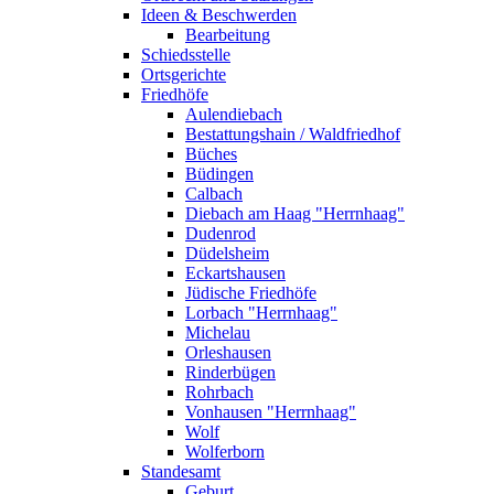
Ideen & Beschwerden
Bearbeitung
Schiedsstelle
Ortsgerichte
Friedhöfe
Aulendiebach
Bestattungshain / Waldfriedhof
Büches
Büdingen
Calbach
Diebach am Haag "Herrnhaag"
Dudenrod
Düdelsheim
Eckartshausen
Jüdische Friedhöfe
Lorbach "Herrnhaag"
Michelau
Orleshausen
Rinderbügen
Rohrbach
Vonhausen "Herrnhaag"
Wolf
Wolferborn
Standesamt
Geburt