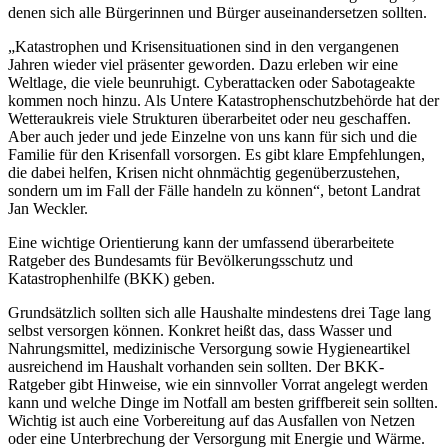
denen sich alle Bürgerinnen und Bürger auseinandersetzen sollten.
„Katastrophen und Krisensituationen sind in den vergangenen
Jahren wieder viel präsenter geworden. Dazu erleben wir eine
Weltlage, die viele beunruhigt. Cyberattacken oder Sabotageakte
kommen noch hinzu. Als Untere Katastrophenschutzbehörde hat der
Wetteraukreis viele Strukturen überarbeitet oder neu geschaffen.
Aber auch jeder und jede Einzelne von uns kann für sich und die
Familie für den Krisenfall vorsorgen. Es gibt klare Empfehlungen,
die dabei helfen, Krisen nicht ohnmächtig gegenüberzustehen,
sondern um im Fall der Fälle handeln zu können“, betont Landrat
Jan Weckler.
Eine wichtige Orientierung kann der umfassend überarbeitete
Ratgeber des Bundesamts für Bevölkerungsschutz und
Katastrophenhilfe (BKK) geben.
Grundsätzlich sollten sich alle Haushalte mindestens drei Tage lang
selbst versorgen können. Konkret heißt das, dass Wasser und
Nahrungsmittel, medizinische Versorgung sowie Hygieneartikel
ausreichend im Haushalt vorhanden sein sollten. Der BKK-
Ratgeber gibt Hinweise, wie ein sinnvoller Vorrat angelegt werden
kann und welche Dinge im Notfall am besten griffbereit sein sollten.
Wichtig ist auch eine Vorbereitung auf das Ausfallen von Netzen
oder eine Unterbrechung der Versorgung mit Energie und Wärme.