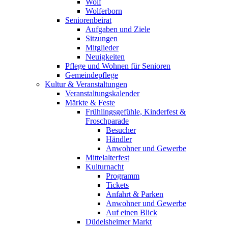
Wolf
Wolferborn
Seniorenbeirat
Aufgaben und Ziele
Sitzungen
Mitglieder
Neuigkeiten
Pflege und Wohnen für Senioren
Gemeindepflege
Kultur & Veranstaltungen
Veranstaltungskalender
Märkte & Feste
Frühlingsgefühle, Kinderfest &
Froschparade
Besucher
Händler
Anwohner und Gewerbe
Mittelalterfest
Kulturnacht
Programm
Tickets
Anfahrt & Parken
Anwohner und Gewerbe
Auf einen Blick
Düdelsheimer Markt