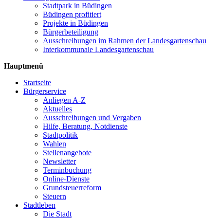
Stadtpark in Büdingen
Büdingen profitiert
Projekte in Büdingen
Bürgerbeteiligung
Ausschreibungen im Rahmen der Landesgartenschau
Interkommunale Landesgartenschau
Hauptmenü
Startseite
Bürgerservice
Anliegen A-Z
Aktuelles
Ausschreibungen und Vergaben
Hilfe, Beratung, Notdienste
Stadtpolitik
Wahlen
Stellenangebote
Newsletter
Terminbuchung
Online-Dienste
Grundsteuerreform
Steuern
Stadtleben
Die Stadt