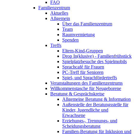
FAQ
Familienzentrum
Aktuelles
Allgemein
Über das Familienzentrum
Team
Raumvermietung
Spenden
Treffs
Eltern-Kind-Gruppen
Drop In(klusive) - Familienfrühstück
Spielplatzbesuche des Spielmobils
Sprachcafé für Frauen
PC-Treff für Senioren
Spiel- und Sprachfördertreffs
Veranstaltungen des Familienzentrums
Willkommenstasche für Neugeborene
Beratung & Gesprächskreise
Allgemeine Beratung & Information
Außenstelle der Beratungsstelle für
Kinder, Jugendliche und
Erwachsene
Erziehungs-, Trennungs- und
Scheidungsberatung
Familien-Beratung für Inklusion und