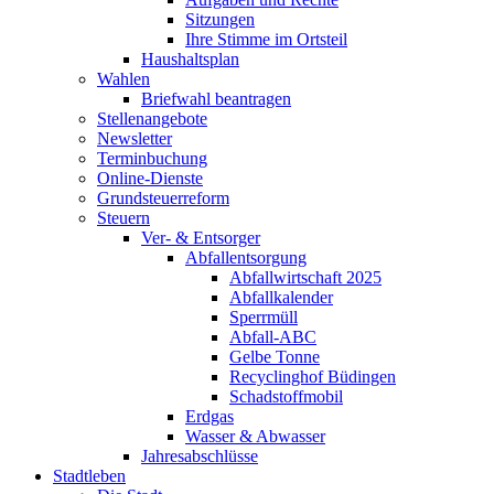
Sitzungen
Ihre Stimme im Ortsteil
Haushaltsplan
Wahlen
Briefwahl beantragen
Stellenangebote
Newsletter
Terminbuchung
Online-Dienste
Grundsteuerreform
Steuern
Ver- & Entsorger
Abfallentsorgung
Abfallwirtschaft 2025
Abfallkalender
Sperrmüll
Abfall-ABC
Gelbe Tonne
Recyclinghof Büdingen
Schadstoffmobil
Erdgas
Wasser & Abwasser
Jahresabschlüsse
Stadtleben