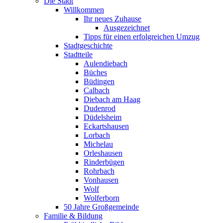
Die Stadt
Willkommen
Ihr neues Zuhause
Ausgezeichnet
Tipps für einen erfolgreichen Umzug
Stadtgeschichte
Stadtteile
Aulendiebach
Büches
Büdingen
Calbach
Diebach am Haag
Dudenrod
Düdelsheim
Eckartshausen
Lorbach
Michelau
Orleshausen
Rinderbügen
Rohrbach
Vonhausen
Wolf
Wolferborn
50 Jahre Großgemeinde
Familie & Bildung