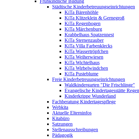
Frühkindliche Bildung
Städtische Kinderbetreuungseinrichtungen
KiTa Bärenhöhle
KiTa Klitzeklein & Gernegroß
KiTa Regenbogen
KiTa Märchenburg
Krabbelhaus Spatzennest
KiTa Sternenzauber
KiTa Villa Farbenklecks
KiTa Wassertröpfchen
KiTa Weiherwiesen
KiTa Wichtelhaus
KiTa Wirbelwindchen
KiTa Pusteblume
Freie Kinderbetreuungseinrichtungen
Waldkindergarten "Die Frischlinge"
Evangelische Kindertagesstätte Rege
Kinderkrippe Wunderland
Fachberatung Kindertagespflege
Webkita
Aktuelle Elterninfos
Kitabüro
Satzungen
Stellenausschreibungen
Pädagogik