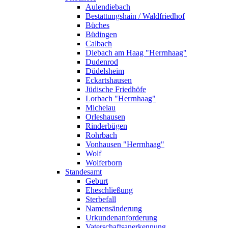
Aulendiebach
Bestattungshain / Waldfriedhof
Büches
Büdingen
Calbach
Diebach am Haag "Herrnhaag"
Dudenrod
Düdelsheim
Eckartshausen
Jüdische Friedhöfe
Lorbach "Herrnhaag"
Michelau
Orleshausen
Rinderbügen
Rohrbach
Vonhausen "Herrnhaag"
Wolf
Wolferborn
Standesamt
Geburt
Eheschließung
Sterbefall
Namensänderung
Urkundenanforderung
Vaterschaftsanerkennung