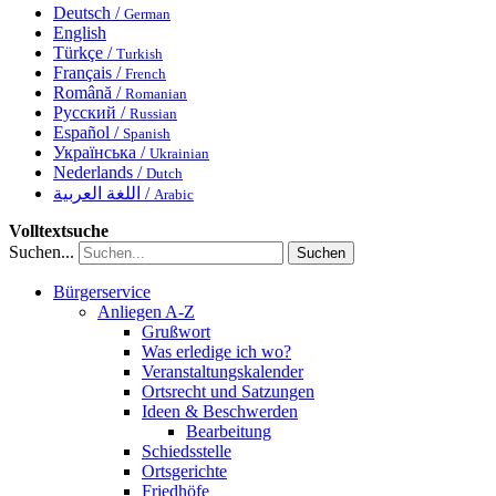
Deutsch /
German
English
Türkçe /
Turkish
Français /
French
Română /
Romanian
Русский /
Russian
Español /
Spanish
Українська /
Ukrainian
Nederlands /
Dutch
اللغة العربية /
Arabic
Volltextsuche
Suchen...
Suchen
Bürgerservice
Anliegen A-Z
Grußwort
Was erledige ich wo?
Veranstaltungskalender
Ortsrecht und Satzungen
Ideen & Beschwerden
Bearbeitung
Schiedsstelle
Ortsgerichte
Friedhöfe