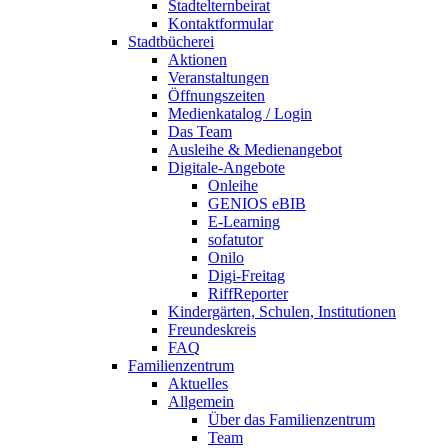
Stadtelternbeirat
Kontaktformular
Stadtbücherei
Aktionen
Veranstaltungen
Öffnungszeiten
Medienkatalog / Login
Das Team
Ausleihe & Medienangebot
Digitale-Angebote
Onleihe
GENIOS eBIB
E-Learning
sofatutor
Onilo
Digi-Freitag
RiffReporter
Kindergärten, Schulen, Institutionen
Freundeskreis
FAQ
Familienzentrum
Aktuelles
Allgemein
Über das Familienzentrum
Team