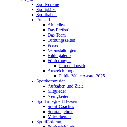
Sportvereine
Sportplätze
Sporthallen
Freibad
Aktuelles
Das Freibad
Das Team
Öffnungszeiten
Preise
Veranstaltungen
Bildergalerie
Förderungen
Pumpentausch
Auszeichnungen
Public Value Award 2025
Sportkommision
Aufgaben und Ziele
Mitglieder
Neuigkeiten
Sport integriert Hessen
Sport-Coaches
Sportangebote
Mitwirkende
Sportförderung
Förderrichtlinie