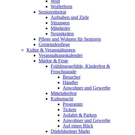
Wolf
Wolferborn
Seniorenbeirat
Aufgaben und Ziele
Sitzungen
Mitglieder
Neuigkeiten
Pflege und Wohnen für Senioren
Gemeindepflege
Kultur & Veranstaltungen
Veranstaltungskalender
Märkte & Feste
Frühlingsgefühle, Kinderfest &
Froschparade
Besucher
Händler
Anwohner und Gewerbe
Mittelalterfest
Kulturnacht
Programm
Tickets
Anfahrt & Parken
Anwohner und Gewerbe
Auf einen Blick
Düdelsheimer Markt