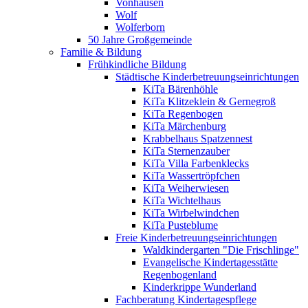
Vonhausen
Wolf
Wolferborn
50 Jahre Großgemeinde
Familie & Bildung
Frühkindliche Bildung
Städtische Kinderbetreuungseinrichtungen
KiTa Bärenhöhle
KiTa Klitzeklein & Gernegroß
KiTa Regenbogen
KiTa Märchenburg
Krabbelhaus Spatzennest
KiTa Sternenzauber
KiTa Villa Farbenklecks
KiTa Wassertröpfchen
KiTa Weiherwiesen
KiTa Wichtelhaus
KiTa Wirbelwindchen
KiTa Pusteblume
Freie Kinderbetreuungseinrichtungen
Waldkindergarten "Die Frischlinge"
Evangelische Kindertagesstätte
Regenbogenland
Kinderkrippe Wunderland
Fachberatung Kindertagespflege