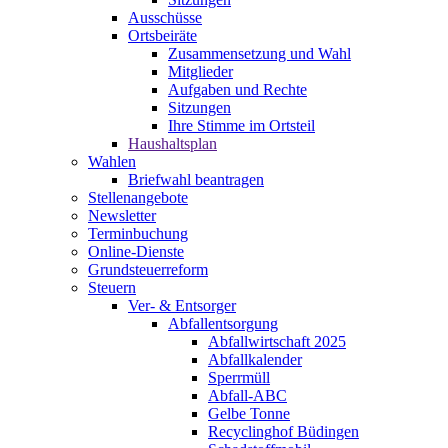
Ausschüsse
Ortsbeiräte
Zusammensetzung und Wahl
Mitglieder
Aufgaben und Rechte
Sitzungen
Ihre Stimme im Ortsteil
Haushaltsplan
Wahlen
Briefwahl beantragen
Stellenangebote
Newsletter
Terminbuchung
Online-Dienste
Grundsteuerreform
Steuern
Ver- & Entsorger
Abfallentsorgung
Abfallwirtschaft 2025
Abfallkalender
Sperrmüll
Abfall-ABC
Gelbe Tonne
Recyclinghof Büdingen