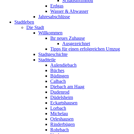
Schadstoffmobil
Erdgas
Wasser & Abwasser
Jahresabschlüsse
Stadtleben
Die Stadt
Willkommen
Ihr neues Zuhause
Ausgezeichnet
Tipps für einen erfolgreichen Umzug
Stadtgeschichte
Stadtteile
Aulendiebach
Büches
Büdingen
Calbach
Diebach am Haag
Dudenrod
Düdelsheim
Eckartshausen
Lorbach
Michelau
Orleshausen
Rinderbügen
Rohrbach