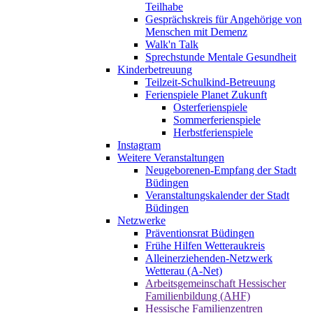
Teilhabe
Gesprächskreis für Angehörige von
Menschen mit Demenz
Walk'n Talk
Sprechstunde Mentale Gesundheit
Kinderbetreuung
Teilzeit-Schulkind-Betreuung
Ferienspiele Planet Zukunft
Osterferienspiele
Sommerferienspiele
Herbstferienspiele
Instagram
Weitere Veranstaltungen
Neugeborenen-Empfang der Stadt
Büdingen
Veranstaltungskalender der Stadt
Büdingen
Netzwerke
Präventionsrat Büdingen
Frühe Hilfen Wetteraukreis
Alleinerziehenden-Netzwerk
Wetterau (A-Net)
Arbeitsgemeinschaft Hessischer
Familienbildung (AHF)
Hessische Familienzentren