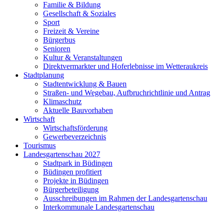
Familie & Bildung
Gesellschaft & Soziales
Sport
Freizeit & Vereine
Bürgerbus
Senioren
Kultur & Veranstaltungen
Direktvermarkter und Hoferlebnisse im Wetteraukreis
Stadtplanung
Stadtentwicklung & Bauen
Straßen- und Wegebau, Aufbruchrichtlinie und Antrag
Klimaschutz
Aktuelle Bauvorhaben
Wirtschaft
Wirtschaftsförderung
Gewerbeverzeichnis
Tourismus
Landesgartenschau 2027
Stadtpark in Büdingen
Büdingen profitiert
Projekte in Büdingen
Bürgerbeteiligung
Ausschreibungen im Rahmen der Landesgartenschau
Interkommunale Landesgartenschau