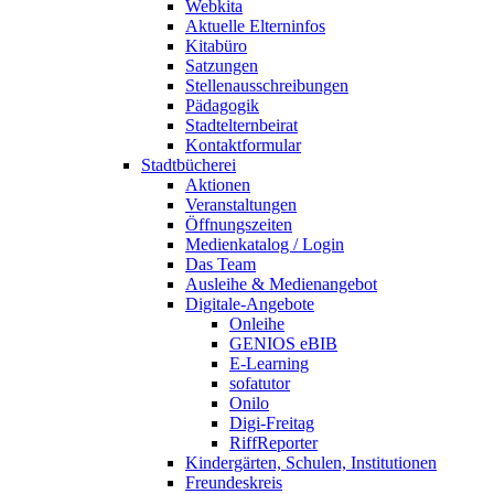
Webkita
Aktuelle Elterninfos
Kitabüro
Satzungen
Stellenausschreibungen
Pädagogik
Stadtelternbeirat
Kontaktformular
Stadtbücherei
Aktionen
Veranstaltungen
Öffnungszeiten
Medienkatalog / Login
Das Team
Ausleihe & Medienangebot
Digitale-Angebote
Onleihe
GENIOS eBIB
E-Learning
sofatutor
Onilo
Digi-Freitag
RiffReporter
Kindergärten, Schulen, Institutionen
Freundeskreis