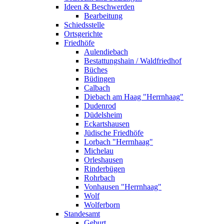
Ideen & Beschwerden
Bearbeitung
Schiedsstelle
Ortsgerichte
Friedhöfe
Aulendiebach
Bestattungshain / Waldfriedhof
Büches
Büdingen
Calbach
Diebach am Haag "Herrnhaag"
Dudenrod
Düdelsheim
Eckartshausen
Jüdische Friedhöfe
Lorbach "Herrnhaag"
Michelau
Orleshausen
Rinderbügen
Rohrbach
Vonhausen "Herrnhaag"
Wolf
Wolferborn
Standesamt
Geburt