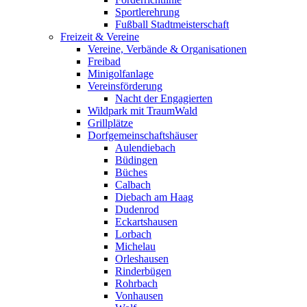
Sportlerehrung
Fußball Stadtmeisterschaft
Freizeit & Vereine
Vereine, Verbände & Organisationen
Freibad
Minigolfanlage
Vereinsförderung
Nacht der Engagierten
Wildpark mit TraumWald
Grillplätze
Dorfgemeinschaftshäuser
Aulendiebach
Büdingen
Büches
Calbach
Diebach am Haag
Dudenrod
Eckartshausen
Lorbach
Michelau
Orleshausen
Rinderbügen
Rohrbach
Vonhausen