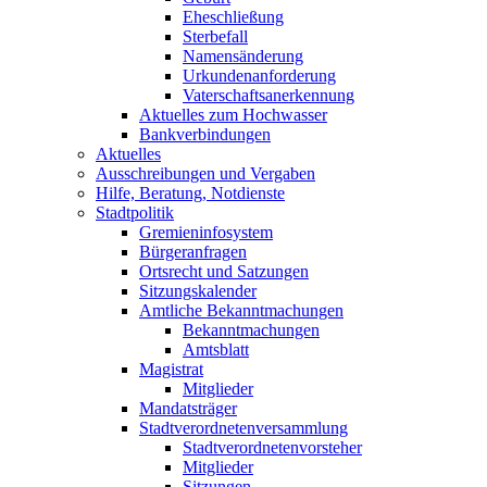
Eheschließung
Sterbefall
Namensänderung
Urkundenanforderung
Vaterschaftsanerkennung
Aktuelles zum Hochwasser
Bankverbindungen
Aktuelles
Ausschreibungen und Vergaben
Hilfe, Beratung, Notdienste
Stadtpolitik
Gremieninfosystem
Bürgeranfragen
Ortsrecht und Satzungen
Sitzungskalender
Amtliche Bekanntmachungen
Bekanntmachungen
Amtsblatt
Magistrat
Mitglieder
Mandatsträger
Stadtverordnetenversammlung
Stadtverordnetenvorsteher
Mitglieder
Sitzungen