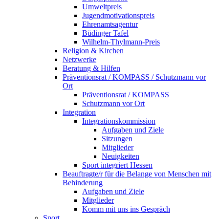
Umweltpreis
Jugendmotivationspreis
Ehrenamtsagentur
Büdinger Tafel
Wilhelm-Thylmann-Preis
Religion & Kirchen
Netzwerke
Beratung & Hilfen
Präventionsrat / KOMPASS / Schutzmann vor
Ort
Präventionsrat / KOMPASS
Schutzmann vor Ort
Integration
Integrationskommission
Aufgaben und Ziele
Sitzungen
Mitglieder
Neuigkeiten
Sport integriert Hessen
Beauftragte/r für die Belange von Menschen mit
Behinderung
Aufgaben und Ziele
Mitglieder
Komm mit uns ins Gespräch
Sport