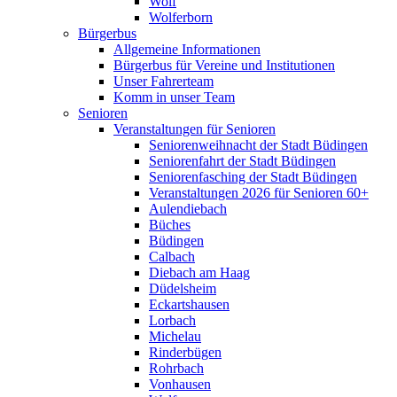
Wolf
Wolferborn
Bürgerbus
Allgemeine Informationen
Bürgerbus für Vereine und Institutionen
Unser Fahrerteam
Komm in unser Team
Senioren
Veranstaltungen für Senioren
Seniorenweihnacht der Stadt Büdingen
Seniorenfahrt der Stadt Büdingen
Seniorenfasching der Stadt Büdingen
Veranstaltungen 2026 für Senioren 60+
Aulendiebach
Büches
Büdingen
Calbach
Diebach am Haag
Düdelsheim
Eckartshausen
Lorbach
Michelau
Rinderbügen
Rohrbach
Vonhausen