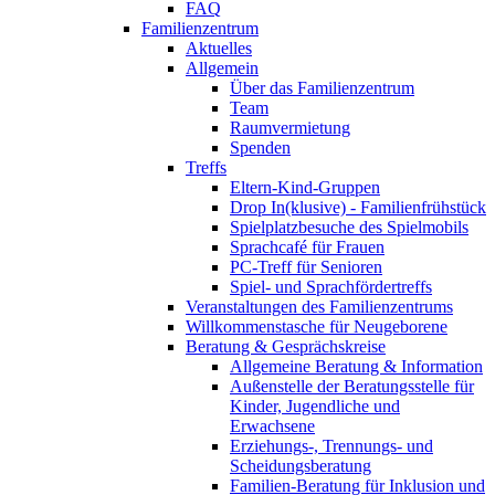
FAQ
Familienzentrum
Aktuelles
Allgemein
Über das Familienzentrum
Team
Raumvermietung
Spenden
Treffs
Eltern-Kind-Gruppen
Drop In(klusive) - Familienfrühstück
Spielplatzbesuche des Spielmobils
Sprachcafé für Frauen
PC-Treff für Senioren
Spiel- und Sprachfördertreffs
Veranstaltungen des Familienzentrums
Willkommenstasche für Neugeborene
Beratung & Gesprächskreise
Allgemeine Beratung & Information
Außenstelle der Beratungsstelle für
Kinder, Jugendliche und
Erwachsene
Erziehungs-, Trennungs- und
Scheidungsberatung
Familien-Beratung für Inklusion und