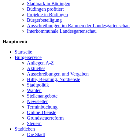
Stadtpark in Büdingen
Büdingen profitiert
Projekte in Büdingen
Bürgerbeteiligung
Ausschreibungen im Rahmen der Landesgartenschau
Interkommunale Landesgartenschau
Hauptmenü
Startseite
Bürgerservice
Anliegen A-Z
Aktuelles
Ausschreibungen und Vergaben
Hilfe, Beratung, Notdienste
Stadtpolitik
Wahlen
Stellenangebote
Newsletter
Terminbuchung
Online-Dienste
Grundsteuerreform
Steuern
Stadtleben
Die Stadt