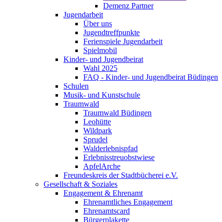
Demenz Partner
Jugendarbeit
Über uns
Jugendtreffpunkte
Ferienspiele Jugendarbeit
Spielmobil
Kinder- und Jugendbeirat
Wahl 2025
FAQ - Kinder- und Jugendbeirat Büdingen
Schulen
Musik- und Kunstschule
Traumwald
Traumwald Büdingen
Leohütte
Wildpark
Sprudel
Walderlebnispfad
Erlebnisstreuobstwiese
ApfelArche
Freundeskreis der Stadtbücherei e.V.
Gesellschaft & Soziales
Engagement & Ehrenamt
Ehrenamtliches Engagement
Ehrenamtscard
Bürgerplakette