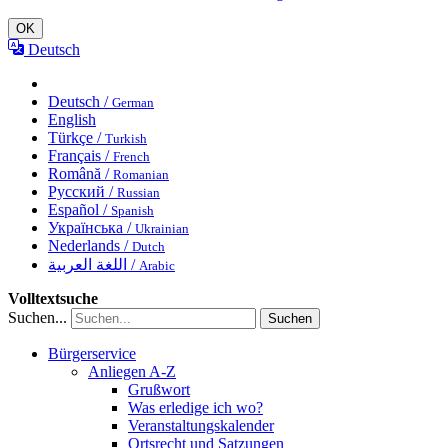
OK
Deutsch
Deutsch /
German
English
Türkçe /
Turkish
Français /
French
Română /
Romanian
Русский /
Russian
Español /
Spanish
Українська /
Ukrainian
Nederlands /
Dutch
اللغة العربية /
Arabic
Volltextsuche
Suchen...
Suchen
Bürgerservice
Anliegen A-Z
Grußwort
Was erledige ich wo?
Veranstaltungskalender
Ortsrecht und Satzungen