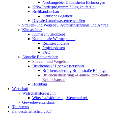
Neubaugebiet Düdelsheim Eichmorgen
KfW-Förderprogramm "Jung kauft Alt"
Breitbandausbau
Deutsche Giganetz
Digitale Grundwassermessstellen
Straßen- und Wegebau, Aufbruchrichtlinie und Antrag
Klimaschutz
Klimaschutzkonzept
Kommunale Wärmeplanung
Rechtsgrundlage
Projektphasen
FAQ
Aktuelle Bauvorhaben
Straßen- und Wegebau
Brückenbau / Hochwasserschutz
Brückensanierung Brunostraße Büdingen
Brückenerneuerung »Grauer-Stein-Straße«
Eckartshausen
Hochbau
Wirtschaft
Wirtschaftsförderung
Wirtschaftsförderung Wetteraukreis
Gewerbeverzeichnis
Tourismus
Landesgartenschau 2027