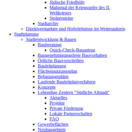
Jüdische Friedhöfe
Mahnmal der Kriegsopfer des II.
Weltkrieges
Stolpersteine
Stadtarchiv
Direktvermarkter und Hoferlebnisse im Wetteraukreis
Stadtplanung
Stadtentwicklung & Bauen
Bauberatung
Quick-Check-Bauantrag
Baugenehmigungsfreie Bauvorhaben
Örtliche Bauvorschriften
Bauleitplanung
Flächennutzungsplan
Bebauungspläne
Laufende Bauleitplanverfahren
Konzepte
Lebendige Zentren "Südliche Altstadt"
Aktuelles
Projekte
Private Förderung
Lokale Partnerschaften
FAQ
Gewerbeflächen
Neubaugebiete