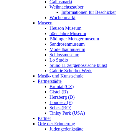
Gallusmarkt
Weihnachtszauber
Informationen für Beschicker
Wochenmarkt
Museen
Heuson Museum
50er Jahre Museum
Büdinger Metzgermuseum
Sandrosenmuseum
Modellbaumuseum
Schlossmuseum
Lo Studio
bruno 11 zeitgenössische kunst
Galerie ScherbenWerk
Musik- und Kunstschule
Partnerstädte
Bruntal (CZ)
Gistel (B)
Herzberg (D)
Loudéac (F)
Sebes (RO)
Tinley Park (USA)
Partner
Orte der Erinnerung
Judengedenkstätte