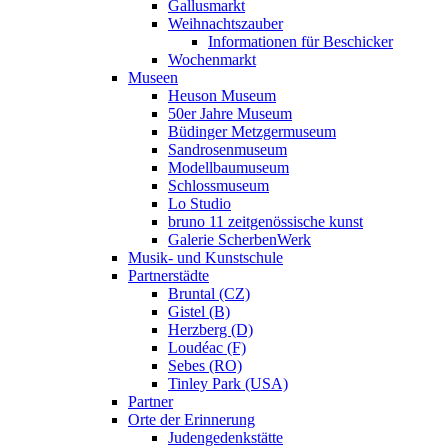
Gallusmarkt
Weihnachtszauber
Informationen für Beschicker
Wochenmarkt
Museen
Heuson Museum
50er Jahre Museum
Büdinger Metzgermuseum
Sandrosenmuseum
Modellbaumuseum
Schlossmuseum
Lo Studio
bruno 11 zeitgenössische kunst
Galerie ScherbenWerk
Musik- und Kunstschule
Partnerstädte
Bruntal (CZ)
Gistel (B)
Herzberg (D)
Loudéac (F)
Sebes (RO)
Tinley Park (USA)
Partner
Orte der Erinnerung
Judengedenkstätte