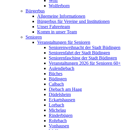
Wolf
Wolferborn
Bürgerbus
Allgemeine Informationen
Bürgerbus für Vereine und Institutionen
Unser Fahrerteam
Komm in unser Team
Senioren
Veranstaltungen für Senioren
Seniorenweihnacht der Stadt Büdingen
Seniorenfahrt der Stadt Büdingen
Seniorenfasching der Stadt Büdingen
Veranstaltungen 2026 für Senioren 60+
Aulendiebach
Büches
Büdingen
Calbach
Diebach am Haag
Düdelsheim
Eckartshausen
Lorbach
Michelau
Rinderbügen
Rohrbach
Vonhausen