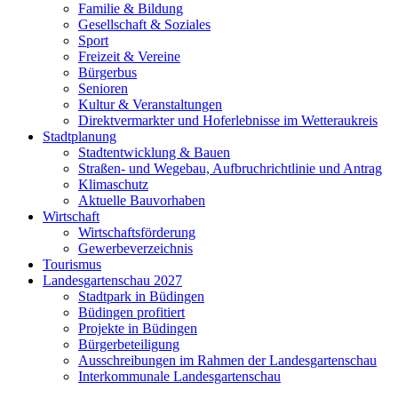
Familie & Bildung
Gesellschaft & Soziales
Sport
Freizeit & Vereine
Bürgerbus
Senioren
Kultur & Veranstaltungen
Direktvermarkter und Hoferlebnisse im Wetteraukreis
Stadtplanung
Stadtentwicklung & Bauen
Straßen- und Wegebau, Aufbruchrichtlinie und Antrag
Klimaschutz
Aktuelle Bauvorhaben
Wirtschaft
Wirtschaftsförderung
Gewerbeverzeichnis
Tourismus
Landesgartenschau 2027
Stadtpark in Büdingen
Büdingen profitiert
Projekte in Büdingen
Bürgerbeteiligung
Ausschreibungen im Rahmen der Landesgartenschau
Interkommunale Landesgartenschau