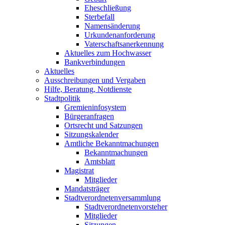
Eheschließung
Sterbefall
Namensänderung
Urkundenanforderung
Vaterschaftsanerkennung
Aktuelles zum Hochwasser
Bankverbindungen
Aktuelles
Ausschreibungen und Vergaben
Hilfe, Beratung, Notdienste
Stadtpolitik
Gremieninfosystem
Bürgeranfragen
Ortsrecht und Satzungen
Sitzungskalender
Amtliche Bekanntmachungen
Bekanntmachungen
Amtsblatt
Magistrat
Mitglieder
Mandatsträger
Stadtverordnetenversammlung
Stadtverordnetenvorsteher
Mitglieder
Sitzungen