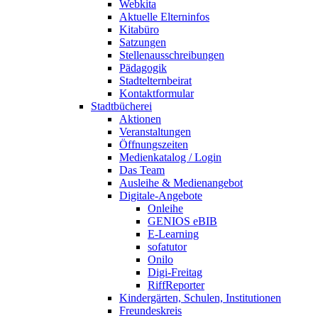
Webkita
Aktuelle Elterninfos
Kitabüro
Satzungen
Stellenausschreibungen
Pädagogik
Stadtelternbeirat
Kontaktformular
Stadtbücherei
Aktionen
Veranstaltungen
Öffnungszeiten
Medienkatalog / Login
Das Team
Ausleihe & Medienangebot
Digitale-Angebote
Onleihe
GENIOS eBIB
E-Learning
sofatutor
Onilo
Digi-Freitag
RiffReporter
Kindergärten, Schulen, Institutionen
Freundeskreis