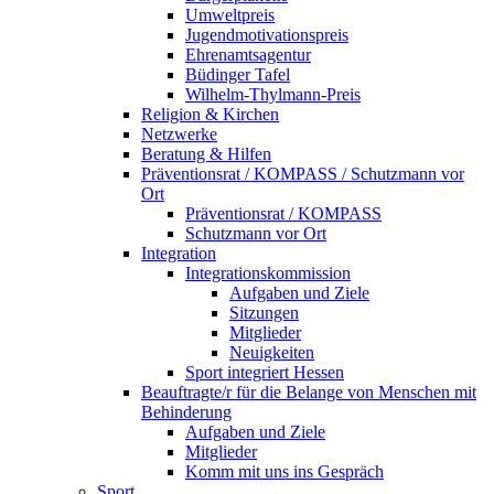
Umweltpreis
Jugendmotivationspreis
Ehrenamtsagentur
Büdinger Tafel
Wilhelm-Thylmann-Preis
Religion & Kirchen
Netzwerke
Beratung & Hilfen
Präventionsrat / KOMPASS / Schutzmann vor
Ort
Präventionsrat / KOMPASS
Schutzmann vor Ort
Integration
Integrationskommission
Aufgaben und Ziele
Sitzungen
Mitglieder
Neuigkeiten
Sport integriert Hessen
Beauftragte/r für die Belange von Menschen mit
Behinderung
Aufgaben und Ziele
Mitglieder
Komm mit uns ins Gespräch
Sport