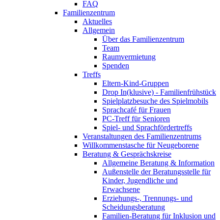
FAQ
Familienzentrum
Aktuelles
Allgemein
Über das Familienzentrum
Team
Raumvermietung
Spenden
Treffs
Eltern-Kind-Gruppen
Drop In(klusive) - Familienfrühstück
Spielplatzbesuche des Spielmobils
Sprachcafé für Frauen
PC-Treff für Senioren
Spiel- und Sprachfördertreffs
Veranstaltungen des Familienzentrums
Willkommenstasche für Neugeborene
Beratung & Gesprächskreise
Allgemeine Beratung & Information
Außenstelle der Beratungsstelle für
Kinder, Jugendliche und
Erwachsene
Erziehungs-, Trennungs- und
Scheidungsberatung
Familien-Beratung für Inklusion und