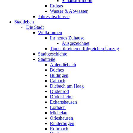
Schadstoffmobil
Erdgas
Wasser & Abwasser
Jahresabschlüsse
Stadtleben
Die Stadt
Willkommen
Ihr neues Zuhause
Ausgezeichnet
Tipps für einen erfolgreichen Umzug
Stadtgeschichte
Stadtteile
Aulendiebach
Büches
Büdingen
Calbach
Diebach am Haag
Dudenrod
Düdelsheim
Eckartshausen
Lorbach
Michelau
Orleshausen
Rinderbügen
Rohrbach