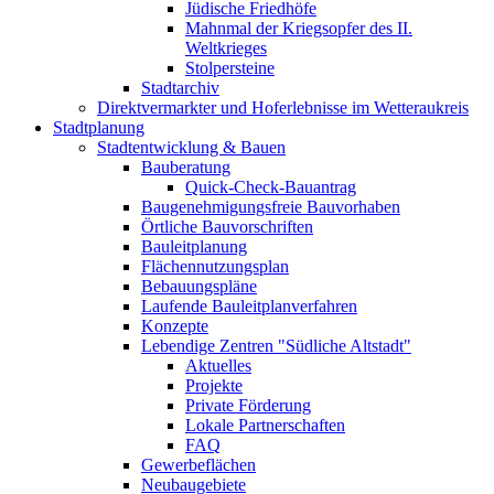
Jüdische Friedhöfe
Mahnmal der Kriegsopfer des II.
Weltkrieges
Stolpersteine
Stadtarchiv
Direktvermarkter und Hoferlebnisse im Wetteraukreis
Stadtplanung
Stadtentwicklung & Bauen
Bauberatung
Quick-Check-Bauantrag
Baugenehmigungsfreie Bauvorhaben
Örtliche Bauvorschriften
Bauleitplanung
Flächennutzungsplan
Bebauungspläne
Laufende Bauleitplanverfahren
Konzepte
Lebendige Zentren "Südliche Altstadt"
Aktuelles
Projekte
Private Förderung
Lokale Partnerschaften
FAQ
Gewerbeflächen
Neubaugebiete