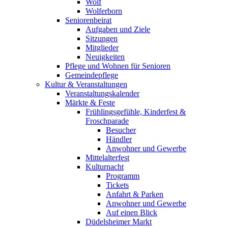
Wolf
Wolferborn
Seniorenbeirat
Aufgaben und Ziele
Sitzungen
Mitglieder
Neuigkeiten
Pflege und Wohnen für Senioren
Gemeindepflege
Kultur & Veranstaltungen
Veranstaltungskalender
Märkte & Feste
Frühlingsgefühle, Kinderfest &
Froschparade
Besucher
Händler
Anwohner und Gewerbe
Mittelalterfest
Kulturnacht
Programm
Tickets
Anfahrt & Parken
Anwohner und Gewerbe
Auf einen Blick
Düdelsheimer Markt