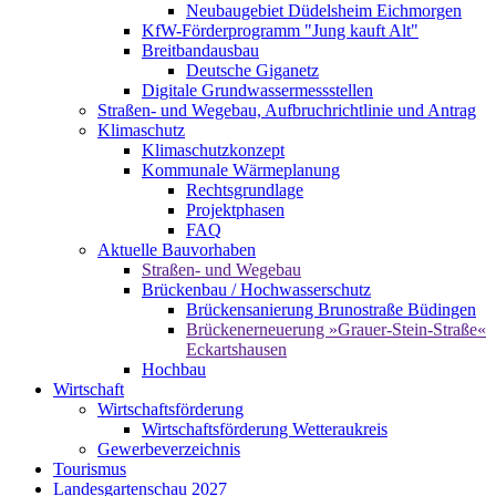
Neubaugebiet Düdelsheim Eichmorgen
KfW-Förderprogramm "Jung kauft Alt"
Breitbandausbau
Deutsche Giganetz
Digitale Grundwassermessstellen
Straßen- und Wegebau, Aufbruchrichtlinie und Antrag
Klimaschutz
Klimaschutzkonzept
Kommunale Wärmeplanung
Rechtsgrundlage
Projektphasen
FAQ
Aktuelle Bauvorhaben
Straßen- und Wegebau
Brückenbau / Hochwasserschutz
Brückensanierung Brunostraße Büdingen
Brückenerneuerung »Grauer-Stein-Straße«
Eckartshausen
Hochbau
Wirtschaft
Wirtschaftsförderung
Wirtschaftsförderung Wetteraukreis
Gewerbeverzeichnis
Tourismus
Landesgartenschau 2027