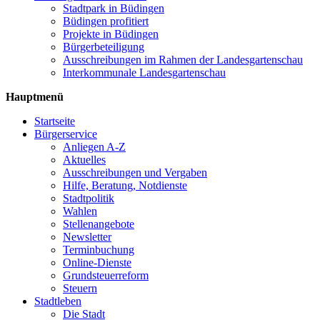
Stadtpark in Büdingen
Büdingen profitiert
Projekte in Büdingen
Bürgerbeteiligung
Ausschreibungen im Rahmen der Landesgartenschau
Interkommunale Landesgartenschau
Hauptmenü
Startseite
Bürgerservice
Anliegen A-Z
Aktuelles
Ausschreibungen und Vergaben
Hilfe, Beratung, Notdienste
Stadtpolitik
Wahlen
Stellenangebote
Newsletter
Terminbuchung
Online-Dienste
Grundsteuerreform
Steuern
Stadtleben
Die Stadt