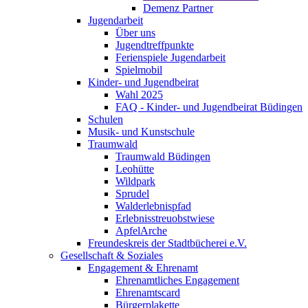
Demenz Partner
Jugendarbeit
Über uns
Jugendtreffpunkte
Ferienspiele Jugendarbeit
Spielmobil
Kinder- und Jugendbeirat
Wahl 2025
FAQ - Kinder- und Jugendbeirat Büdingen
Schulen
Musik- und Kunstschule
Traumwald
Traumwald Büdingen
Leohütte
Wildpark
Sprudel
Walderlebnispfad
Erlebnisstreuobstwiese
ApfelArche
Freundeskreis der Stadtbücherei e.V.
Gesellschaft & Soziales
Engagement & Ehrenamt
Ehrenamtliches Engagement
Ehrenamtscard
Bürgerplakette