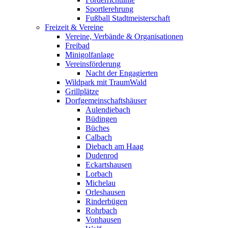
Sportlerehrung
Fußball Stadtmeisterschaft
Freizeit & Vereine
Vereine, Verbände & Organisationen
Freibad
Minigolfanlage
Vereinsförderung
Nacht der Engagierten
Wildpark mit TraumWald
Grillplätze
Dorfgemeinschaftshäuser
Aulendiebach
Büdingen
Büches
Calbach
Diebach am Haag
Dudenrod
Eckartshausen
Lorbach
Michelau
Orleshausen
Rinderbügen
Rohrbach
Vonhausen