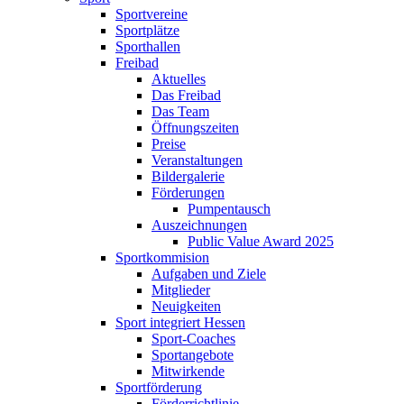
Sportvereine
Sportplätze
Sporthallen
Freibad
Aktuelles
Das Freibad
Das Team
Öffnungszeiten
Preise
Veranstaltungen
Bildergalerie
Förderungen
Pumpentausch
Auszeichnungen
Public Value Award 2025
Sportkommision
Aufgaben und Ziele
Mitglieder
Neuigkeiten
Sport integriert Hessen
Sport-Coaches
Sportangebote
Mitwirkende
Sportförderung
Förderrichtlinie