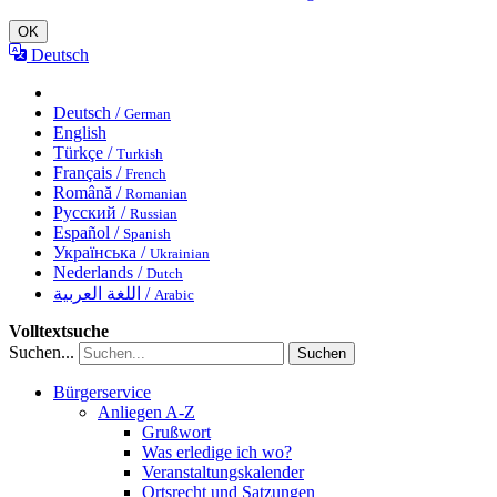
OK
Deutsch
Deutsch /
German
English
Türkçe /
Turkish
Français /
French
Română /
Romanian
Русский /
Russian
Español /
Spanish
Українська /
Ukrainian
Nederlands /
Dutch
اللغة العربية /
Arabic
Volltextsuche
Suchen...
Suchen
Bürgerservice
Anliegen A-Z
Grußwort
Was erledige ich wo?
Veranstaltungskalender
Ortsrecht und Satzungen