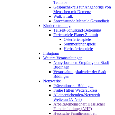
Teilhabe
Gesprächskreis für Angehörige von
Menschen mit Demenz
Walk'n Talk
Sprechstunde Mentale Gesundheit
Kinderbetreuung
Teilzeit-Schulkind-Betreuung
Ferienspiele Planet Zukunft
Osterferienspiele
Sommerferienspiele
Herbstferienspiele
Instagram
Weitere Veranstaltungen
Neugeborenen-Empfang der Stadt
Büdingen
Veranstaltungskalender der Stadt
Büdingen
Netzwerke
Präventionsrat Büdingen
Frühe Hilfen Wetteraukreis
Alleinerziehenden-Netzwerk
Wetterau (A-Net)
Arbeitsgemeinschaft Hessischer
Familienbildung (AHF)
Hessische Familienzentren