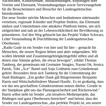
Nachrichten, Kulturformate, Musiksendungen, Reportagen über
Vereine und Ehrenamt, Veranstaltungstipps sowie Serviceangebote
für die Besucherinnen und Besucher der Landesgartenschau
hinzukommen.
Der neue Sender möchte Menschen und Institutionen miteinander
vernetzen, regionale Künstler und Projekte fördern, das Ehrenamt
stärken und Unternehmen eine attraktive Plattform bieten, um sich
zielgerichtet und nah an der Lebenswirklichkeit der Bevölkerung zu
präsentieren. Auf den Weg gebracht hat das Projekt Volker Schwarz,
Leiter Veranstaltung & Durchführung der Landesgartenschau
Oberhessen.
„Radio Gude ist ein Sender von hier und für hier – gemacht für
Menschen, die unsere Region lieben und aktiv mitgestalten. Wir
wollen Identität und Zusammengehörigkeitsgefühl stiften und all
denen eine Stimme geben, die etwas bewegen“, erklärt Thomas
Tamberg, der gemeinsam mit Germaine Stragies, Naomi Ott, Jessica
Parish, Tobi „Ace“ Bartel und Anja Goldstein zum Gründerteam
gehört. Besonders freut sich Tamberg für die Unterstützung der
Stadt Büdingen: „Ein großer Dank gilt Bürgermeister Benjamin
Harris und Wirtschaftsförderer Manuel Hasific. Es ist großartig, dass
wir das neu geschaffene Gründerzentrum nutzen dürfen. Gerade in
der Startphase gibt uns das Planungssicherheit und Rückenwind.“
Harris selbst sieht im Sender „ein kreatives Medienprojekt, das
Büdingen und ganz Oberhessen bereichert“ und betont, dass der
Sender zur Landesgartenschau „das perfekte Projekt ist, um unsere