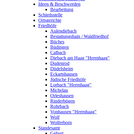
Ideen & Beschwerden
Bearbeitung
Schiedsstelle
Ortsgerichte
Friedhöfe
Aulendiebach
Bestattungshain / Waldfriedhof
Büches
Büdingen
Calbach
Diebach am Haag "Herrnhaag"
Dudenrod
Düdelsheim
Eckartshausen
Jüdische Friedhöfe
Lorbach "Herrnhaag"
Michelau
Orleshausen
Rinderbügen
Rohrbach
Vonhausen "Herrnhaag"
Wolf
Wolferborn
Standesamt
Geburt