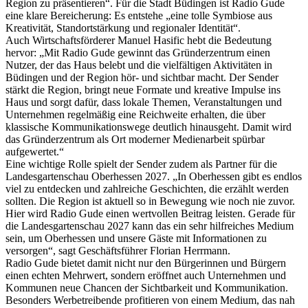
Region zu präsentieren“. Für die Stadt Büdingen ist Radio Gude
eine klare Bereicherung: Es entstehe „eine tolle Symbiose aus
Kreativität, Standortstärkung und regionaler Identität“.
Auch Wirtschaftsförderer Manuel Hasific hebt die Bedeutung
hervor: „Mit Radio Gude gewinnt das Gründerzentrum einen
Nutzer, der das Haus belebt und die vielfältigen Aktivitäten in
Büdingen und der Region hör- und sichtbar macht. Der Sender
stärkt die Region, bringt neue Formate und kreative Impulse ins
Haus und sorgt dafür, dass lokale Themen, Veranstaltungen und
Unternehmen regelmäßig eine Reichweite erhalten, die über
klassische Kommunikationswege deutlich hinausgeht. Damit wird
das Gründerzentrum als Ort moderner Medienarbeit spürbar
aufgewertet.“
Eine wichtige Rolle spielt der Sender zudem als Partner für die
Landesgartenschau Oberhessen 2027. „In Oberhessen gibt es endlos
viel zu entdecken und zahlreiche Geschichten, die erzählt werden
sollten. Die Region ist aktuell so in Bewegung wie noch nie zuvor.
Hier wird Radio Gude einen wertvollen Beitrag leisten. Gerade für
die Landesgartenschau 2027 kann das ein sehr hilfreiches Medium
sein, um Oberhessen und unsere Gäste mit Informationen zu
versorgen“, sagt Geschäftsführer Florian Herrmann.
Radio Gude bietet damit nicht nur den Bürgerinnen und Bürgern
einen echten Mehrwert, sondern eröffnet auch Unternehmen und
Kommunen neue Chancen der Sichtbarkeit und Kommunikation.
Besonders Werbetreibende profitieren von einem Medium, das nah