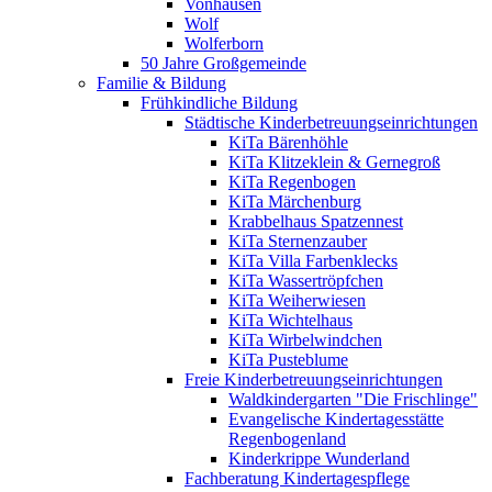
Vonhausen
Wolf
Wolferborn
50 Jahre Großgemeinde
Familie & Bildung
Frühkindliche Bildung
Städtische Kinderbetreuungseinrichtungen
KiTa Bärenhöhle
KiTa Klitzeklein & Gernegroß
KiTa Regenbogen
KiTa Märchenburg
Krabbelhaus Spatzennest
KiTa Sternenzauber
KiTa Villa Farbenklecks
KiTa Wassertröpfchen
KiTa Weiherwiesen
KiTa Wichtelhaus
KiTa Wirbelwindchen
KiTa Pusteblume
Freie Kinderbetreuungseinrichtungen
Waldkindergarten "Die Frischlinge"
Evangelische Kindertagesstätte
Regenbogenland
Kinderkrippe Wunderland
Fachberatung Kindertagespflege