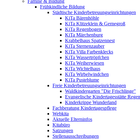
Familie & Bildung
Frühkindliche Bildung
Städtische Kinderbetreuungseinrichtungen
KiTa Bärenhöhle
KiTa Klitzeklein & Gernegroß
KiTa Regenbogen
KiTa Märchenburg
Krabbelhaus Spatzennest
KiTa Sternenzauber
KiTa Villa Farbenklecks
KiTa Wassertröpfchen
KiTa Weiherwiesen
KiTa Wichtelhaus
KiTa Wirbelwindchen
KiTa Pusteblume
Freie Kinderbetreuungseinrichtungen
Waldkindergarten "Die Frischlinge"
Evangelische Kindertagesstätte Rege
Kinderkrippe Wunderland
Fachberatung Kindertagespflege
Webkita
Aktuelle Elterninfos
Kitabüro
Satzungen
Stellenausschreibungen