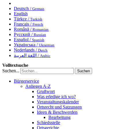
Deutsch /
German
English
Türkçe /
Turkish
Français /
French
Română /
Romanian
Русский /
Russian
Español /
Spanish
Українська /
Ukrainian
Nederlands /
Dutch
اللغة العربية /
Arabic
Volltextsuche
Suchen...
Suchen
Bürgerservice
Anliegen A-Z
Grußwort
Was erledige ich wo?
Veranstaltungskalender
Ortsrecht und Satzungen
Ideen & Beschwerden
Bearbeitung
Schiedsstelle
Ortsgerichte