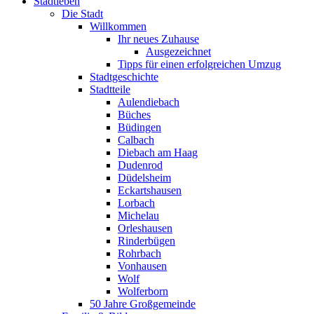
Stadtleben
Die Stadt
Willkommen
Ihr neues Zuhause
Ausgezeichnet
Tipps für einen erfolgreichen Umzug
Stadtgeschichte
Stadtteile
Aulendiebach
Büches
Büdingen
Calbach
Diebach am Haag
Dudenrod
Düdelsheim
Eckartshausen
Lorbach
Michelau
Orleshausen
Rinderbügen
Rohrbach
Vonhausen
Wolf
Wolferborn
50 Jahre Großgemeinde