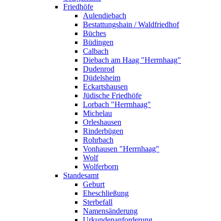
Friedhöfe
Aulendiebach
Bestattungshain / Waldfriedhof
Büches
Büdingen
Calbach
Diebach am Haag "Herrnhaag"
Dudenrod
Düdelsheim
Eckartshausen
Jüdische Friedhöfe
Lorbach "Herrnhaag"
Michelau
Orleshausen
Rinderbügen
Rohrbach
Vonhausen "Herrnhaag"
Wolf
Wolferborn
Standesamt
Geburt
Eheschließung
Sterbefall
Namensänderung
Urkundenanforderung