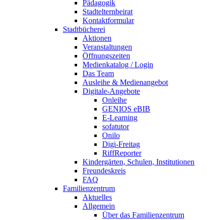
Pädagogik
Stadtelternbeirat
Kontaktformular
Stadtbücherei
Aktionen
Veranstaltungen
Öffnungszeiten
Medienkatalog / Login
Das Team
Ausleihe & Medienangebot
Digitale-Angebote
Onleihe
GENIOS eBIB
E-Learning
sofatutor
Onilo
Digi-Freitag
RiffReporter
Kindergärten, Schulen, Institutionen
Freundeskreis
FAQ
Familienzentrum
Aktuelles
Allgemein
Über das Familienzentrum