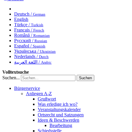
Deutsch /
German
English
Türkçe /
Turkish
Français /
French
Română /
Romanian
Русский /
Russian
Español /
Spanish
Українська /
Ukrainian
Nederlands /
Dutch
اللغة العربية /
Arabic
Volltextsuche
Suchen...
Suchen
Bürgerservice
Anliegen A-Z
Grußwort
Was erledige ich wo?
Veranstaltungskalender
Ortsrecht und Satzungen
Ideen & Beschwerden
Bearbeitung
Schiedsstelle