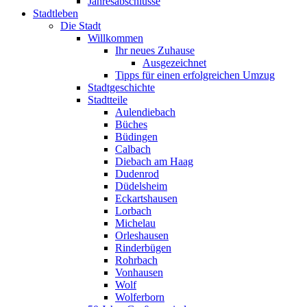
Jahresabschlüsse
Stadtleben
Die Stadt
Willkommen
Ihr neues Zuhause
Ausgezeichnet
Tipps für einen erfolgreichen Umzug
Stadtgeschichte
Stadtteile
Aulendiebach
Büches
Büdingen
Calbach
Diebach am Haag
Dudenrod
Düdelsheim
Eckartshausen
Lorbach
Michelau
Orleshausen
Rinderbügen
Rohrbach
Vonhausen
Wolf
Wolferborn