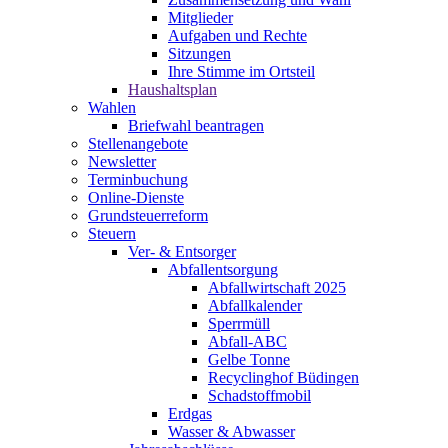
Mitglieder
Aufgaben und Rechte
Sitzungen
Ihre Stimme im Ortsteil
Haushaltsplan
Wahlen
Briefwahl beantragen
Stellenangebote
Newsletter
Terminbuchung
Online-Dienste
Grundsteuerreform
Steuern
Ver- & Entsorger
Abfallentsorgung
Abfallwirtschaft 2025
Abfallkalender
Sperrmüll
Abfall-ABC
Gelbe Tonne
Recyclinghof Büdingen
Schadstoffmobil
Erdgas
Wasser & Abwasser