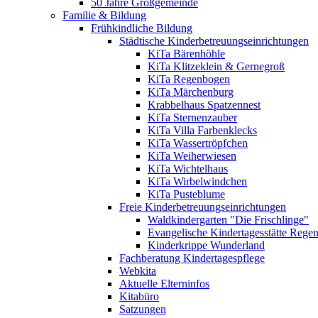
50 Jahre Großgemeinde
Familie & Bildung
Frühkindliche Bildung
Städtische Kinderbetreuungseinrichtungen
KiTa Bärenhöhle
KiTa Klitzeklein & Gernegroß
KiTa Regenbogen
KiTa Märchenburg
Krabbelhaus Spatzennest
KiTa Sternenzauber
KiTa Villa Farbenklecks
KiTa Wassertröpfchen
KiTa Weiherwiesen
KiTa Wichtelhaus
KiTa Wirbelwindchen
KiTa Pusteblume
Freie Kinderbetreuungseinrichtungen
Waldkindergarten "Die Frischlinge"
Evangelische Kindertagesstätte Rege
Kinderkrippe Wunderland
Fachberatung Kindertagespflege
Webkita
Aktuelle Elterninfos
Kitabüro
Satzungen