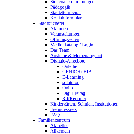
Stellenausschreibungen
Pädagogik
Stadtelternbeirat
Kontaktformular
Stadtbücherei
Aktionen
Veranstaltungen
Öffnungszeiten
Medienkatalog / Login
Das Team
Ausleihe & Medienangebot
Digitale-Angebote
Onleihe
GENIOS eBIB
E-Learning
sofatutor
Onilo
Digi-Freitag
RiffReporter
Kindergärten, Schulen, Institutionen
Freundeskreis
FAQ
Familienzentrum
Aktuelles
Allgemein