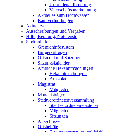
Urkundenanforderung
Vaterschaftsanerkennung
Aktuelles zum Hochwasser
Bankverbindungen
Aktuelles
Ausschreibungen und Vergaben
Hilfe, Beratung, Notdienste
Stadtpolitik
Gremieninfosystem
Bürgeranfragen
Ortsrecht und Satzungen
Sitzungskalender
Amtliche Bekanntmachungen
Bekanntmachungen
Amtsblatt
Magistrat
Mitglieder
Mandatsträger
Stadtverordnetenversammlung
Stadtverordnetenvorsteher
Mitglieder
Sitzungen
Ausschüsse
Ortsbeiräte
Zusammensetzung und Wahl