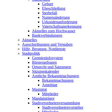
Geburt
Eheschließung
Sterbefall
Namensänderung
Urkundenanforderung
Vaterschaftsanerkennung
Aktuelles zum Hochwasser
Bankverbindungen
Aktuelles
Ausschreibungen und Vergaben
Hilfe, Beratung, Notdienste
Stadtpolitik
Gremieninfosystem
Bürgeranfragen
Ortsrecht und Satzungen
Sitzungskalender
Amtliche Bekanntmachungen
Bekanntmachungen
Amtsblatt
Magistrat
Mitglieder
Mandatsträger
Stadtverordnetenversammlung
Stadtverordnetenvorsteher
Mitglieder