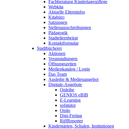
Fachberatung Kindertagespflege
Webkita
Aktuelle Elterninfos
Kitabüro
Satzungen
Stellenausschreibungen
Pädagogik
Stadtelternbeirat
Kontaktformular
Stadtbücherei
Aktionen
Veranstaltungen
Öffnungszeiten
Medienkatalog / Login
Das Team
Ausleihe & Medienangebot
Digitale-Angebote
Onleihe
GENIOS eBIB
E-Learning
sofatutor
Onilo
Digi-Freitag
RiffReporter
Kindergärten, Schulen, Institutionen