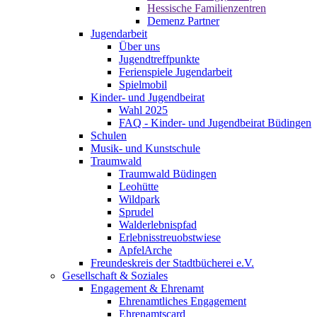
Hessische Familienzentren
Demenz Partner
Jugendarbeit
Über uns
Jugendtreffpunkte
Ferienspiele Jugendarbeit
Spielmobil
Kinder- und Jugendbeirat
Wahl 2025
FAQ - Kinder- und Jugendbeirat Büdingen
Schulen
Musik- und Kunstschule
Traumwald
Traumwald Büdingen
Leohütte
Wildpark
Sprudel
Walderlebnispfad
Erlebnisstreuobstwiese
ApfelArche
Freundeskreis der Stadtbücherei e.V.
Gesellschaft & Soziales
Engagement & Ehrenamt
Ehrenamtliches Engagement
Ehrenamtscard