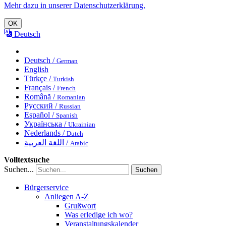
Mehr dazu in unserer Datenschutzerklärung.
OK
Deutsch
Deutsch /
German
English
Türkçe /
Turkish
Français /
French
Română /
Romanian
Русский /
Russian
Español /
Spanish
Українська /
Ukrainian
Nederlands /
Dutch
اللغة العربية /
Arabic
Volltextsuche
Suchen...
Suchen
Bürgerservice
Anliegen A-Z
Grußwort
Was erledige ich wo?
Veranstaltungskalender