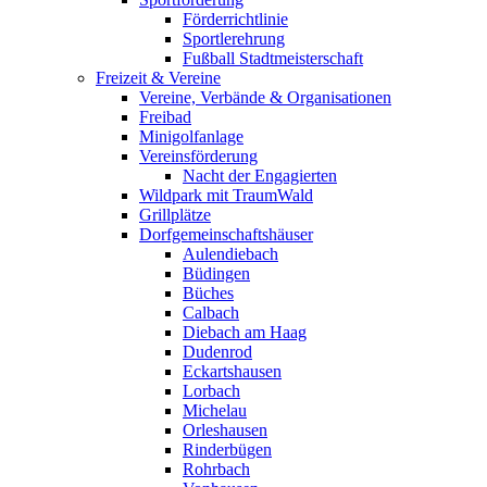
Förderrichtlinie
Sportlerehrung
Fußball Stadtmeisterschaft
Freizeit & Vereine
Vereine, Verbände & Organisationen
Freibad
Minigolfanlage
Vereinsförderung
Nacht der Engagierten
Wildpark mit TraumWald
Grillplätze
Dorfgemeinschaftshäuser
Aulendiebach
Büdingen
Büches
Calbach
Diebach am Haag
Dudenrod
Eckartshausen
Lorbach
Michelau
Orleshausen
Rinderbügen
Rohrbach