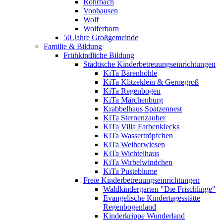
Rohrbach
Vonhausen
Wolf
Wolferborn
50 Jahre Großgemeinde
Familie & Bildung
Frühkindliche Bildung
Städtische Kinderbetreuungseinrichtungen
KiTa Bärenhöhle
KiTa Klitzeklein & Gernegroß
KiTa Regenbogen
KiTa Märchenburg
Krabbelhaus Spatzennest
KiTa Sternenzauber
KiTa Villa Farbenklecks
KiTa Wassertröpfchen
KiTa Weiherwiesen
KiTa Wichtelhaus
KiTa Wirbelwindchen
KiTa Pusteblume
Freie Kinderbetreuungseinrichtungen
Waldkindergarten "Die Frischlinge"
Evangelische Kindertagesstätte
Regenbogenland
Kinderkrippe Wunderland