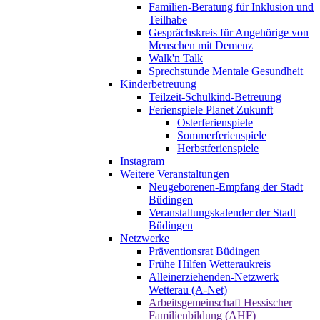
Familien-Beratung für Inklusion und
Teilhabe
Gesprächskreis für Angehörige von
Menschen mit Demenz
Walk'n Talk
Sprechstunde Mentale Gesundheit
Kinderbetreuung
Teilzeit-Schulkind-Betreuung
Ferienspiele Planet Zukunft
Osterferienspiele
Sommerferienspiele
Herbstferienspiele
Instagram
Weitere Veranstaltungen
Neugeborenen-Empfang der Stadt
Büdingen
Veranstaltungskalender der Stadt
Büdingen
Netzwerke
Präventionsrat Büdingen
Frühe Hilfen Wetteraukreis
Alleinerziehenden-Netzwerk
Wetterau (A-Net)
Arbeitsgemeinschaft Hessischer
Familienbildung (AHF)