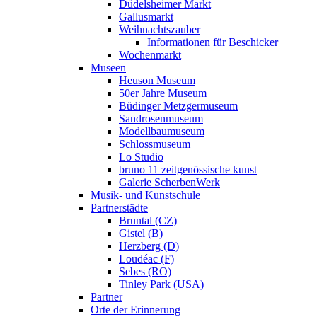
Düdelsheimer Markt
Gallusmarkt
Weihnachtszauber
Informationen für Beschicker
Wochenmarkt
Museen
Heuson Museum
50er Jahre Museum
Büdinger Metzgermuseum
Sandrosenmuseum
Modellbaumuseum
Schlossmuseum
Lo Studio
bruno 11 zeitgenössische kunst
Galerie ScherbenWerk
Musik- und Kunstschule
Partnerstädte
Bruntal (CZ)
Gistel (B)
Herzberg (D)
Loudéac (F)
Sebes (RO)
Tinley Park (USA)
Partner
Orte der Erinnerung