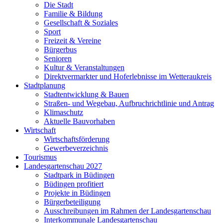
Die Stadt
Familie & Bildung
Gesellschaft & Soziales
Sport
Freizeit & Vereine
Bürgerbus
Senioren
Kultur & Veranstaltungen
Direktvermarkter und Hoferlebnisse im Wetteraukreis
Stadtplanung
Stadtentwicklung & Bauen
Straßen- und Wegebau, Aufbruchrichtlinie und Antrag
Klimaschutz
Aktuelle Bauvorhaben
Wirtschaft
Wirtschaftsförderung
Gewerbeverzeichnis
Tourismus
Landesgartenschau 2027
Stadtpark in Büdingen
Büdingen profitiert
Projekte in Büdingen
Bürgerbeteiligung
Ausschreibungen im Rahmen der Landesgartenschau
Interkommunale Landesgartenschau