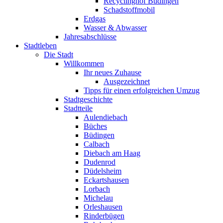
Recyclinghof Büdingen
Schadstoffmobil
Erdgas
Wasser & Abwasser
Jahresabschlüsse
Stadtleben
Die Stadt
Willkommen
Ihr neues Zuhause
Ausgezeichnet
Tipps für einen erfolgreichen Umzug
Stadtgeschichte
Stadtteile
Aulendiebach
Büches
Büdingen
Calbach
Diebach am Haag
Dudenrod
Düdelsheim
Eckartshausen
Lorbach
Michelau
Orleshausen
Rinderbügen