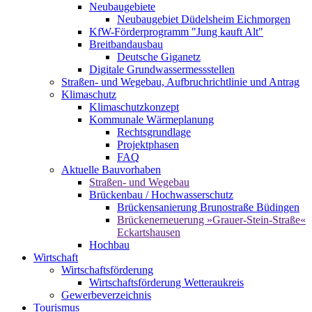
Neubaugebiete
Neubaugebiet Düdelsheim Eichmorgen
KfW-Förderprogramm "Jung kauft Alt"
Breitbandausbau
Deutsche Giganetz
Digitale Grundwassermessstellen
Straßen- und Wegebau, Aufbruchrichtlinie und Antrag
Klimaschutz
Klimaschutzkonzept
Kommunale Wärmeplanung
Rechtsgrundlage
Projektphasen
FAQ
Aktuelle Bauvorhaben
Straßen- und Wegebau
Brückenbau / Hochwasserschutz
Brückensanierung Brunostraße Büdingen
Brückenerneuerung »Grauer-Stein-Straße«
Eckartshausen
Hochbau
Wirtschaft
Wirtschaftsförderung
Wirtschaftsförderung Wetteraukreis
Gewerbeverzeichnis
Tourismus