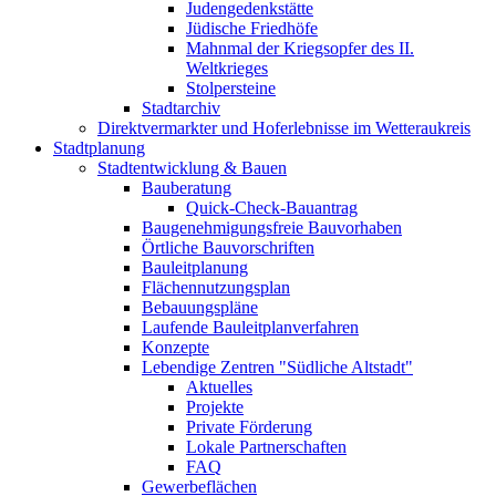
Judengedenkstätte
Jüdische Friedhöfe
Mahnmal der Kriegsopfer des II.
Weltkrieges
Stolpersteine
Stadtarchiv
Direktvermarkter und Hoferlebnisse im Wetteraukreis
Stadtplanung
Stadtentwicklung & Bauen
Bauberatung
Quick-Check-Bauantrag
Baugenehmigungsfreie Bauvorhaben
Örtliche Bauvorschriften
Bauleitplanung
Flächennutzungsplan
Bebauungspläne
Laufende Bauleitplanverfahren
Konzepte
Lebendige Zentren "Südliche Altstadt"
Aktuelles
Projekte
Private Förderung
Lokale Partnerschaften
FAQ
Gewerbeflächen