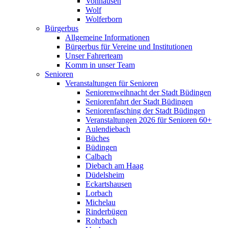
Vonhausen
Wolf
Wolferborn
Bürgerbus
Allgemeine Informationen
Bürgerbus für Vereine und Institutionen
Unser Fahrerteam
Komm in unser Team
Senioren
Veranstaltungen für Senioren
Seniorenweihnacht der Stadt Büdingen
Seniorenfahrt der Stadt Büdingen
Seniorenfasching der Stadt Büdingen
Veranstaltungen 2026 für Senioren 60+
Aulendiebach
Büches
Büdingen
Calbach
Diebach am Haag
Düdelsheim
Eckartshausen
Lorbach
Michelau
Rinderbügen
Rohrbach