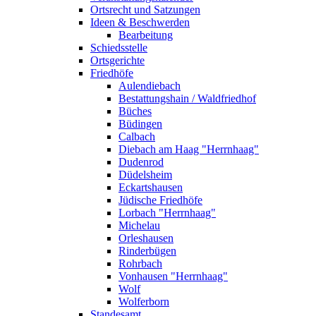
Ortsrecht und Satzungen
Ideen & Beschwerden
Bearbeitung
Schiedsstelle
Ortsgerichte
Friedhöfe
Aulendiebach
Bestattungshain / Waldfriedhof
Büches
Büdingen
Calbach
Diebach am Haag "Herrnhaag"
Dudenrod
Düdelsheim
Eckartshausen
Jüdische Friedhöfe
Lorbach "Herrnhaag"
Michelau
Orleshausen
Rinderbügen
Rohrbach
Vonhausen "Herrnhaag"
Wolf
Wolferborn
Standesamt