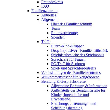
Freundeskreis
FAQ
Familienzentrum
Aktuelles
Allgemein
Über das Familienzentrum
Team
Raumvermietung
Spenden
Treffs
Eltern-Kind-Gruppen
Drop In(klusive) - Familienfrühstück
Spielplatzbesuche des Spielmobils
Sprachcafé für Frauen
PC-Treff für Senioren
Spiel- und Sprachfördertreffs
Veranstaltungen des Familienzentrums
Willkommenstasche für Neugeborene
Beratung & Gesprächskreise
Allgemeine Beratung & Information
Außenstelle der Beratungsstelle für
Kinder, Jugendliche und
Erwachsene
Erziehungs-, Trennungs- und
Scheidungsberatung