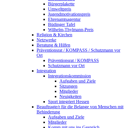
Bürgerplakette
Umweltpreis
Jugendmotivationspreis
Ehrenamtsagentur
Büdinger Tafel
Wilhelm-Thylmann-Preis
Religion & Kirchen
Netzwerke
Beratung & Hilfen
Präventionsrat / KOMPASS / Schutzmann vor
Ort
Präventionsrat / KOMPASS
Schutzmann vor Ort
Integration
Integrationskommission
Aufgaben und Ziele
Sitzungen
Mitglieder
Neuigkeiten
Sport integriert Hessen
Beauftragte/r für die Belange von Menschen mit
Behinderung
Aufgaben und Ziele
Mitglieder
Komm mit uns ins Gespräch