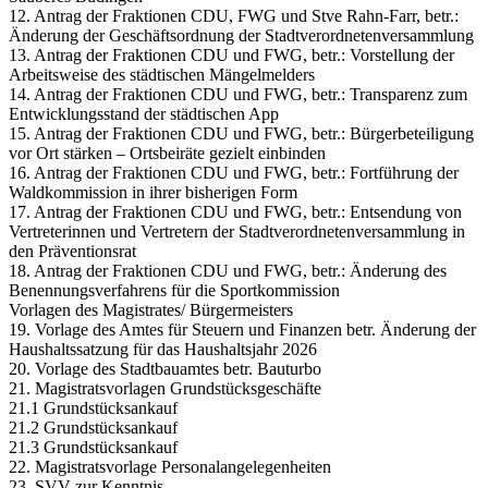
12. Antrag der Fraktionen CDU, FWG und Stve Rahn-Farr, betr.:
Änderung der Geschäftsordnung der Stadtverordnetenversammlung
13. Antrag der Fraktionen CDU und FWG, betr.: Vorstellung der
Arbeitsweise des städtischen Mängelmelders
14. Antrag der Fraktionen CDU und FWG, betr.: Transparenz zum
Entwicklungsstand der städtischen App
15. Antrag der Fraktionen CDU und FWG, betr.: Bürgerbeteiligung
vor Ort stärken – Ortsbeiräte gezielt einbinden
16. Antrag der Fraktionen CDU und FWG, betr.: Fortführung der
Waldkommission in ihrer bisherigen Form
17. Antrag der Fraktionen CDU und FWG, betr.: Entsendung von
Vertreterinnen und Vertretern der Stadtverordnetenversammlung in
den Präventionsrat
18. Antrag der Fraktionen CDU und FWG, betr.: Änderung des
Benennungsverfahrens für die Sportkommission
Vorlagen des Magistrates/ Bürgermeisters
19. Vorlage des Amtes für Steuern und Finanzen betr. Änderung der
Haushaltssatzung für das Haushaltsjahr 2026
20. Vorlage des Stadtbauamtes betr. Bauturbo
21. Magistratsvorlagen Grundstücksgeschäfte
21.1 Grundstücksankauf
21.2 Grundstücksankauf
21.3 Grundstücksankauf
22. Magistratsvorlage Personalangelegenheiten
23. SVV zur Kenntnis