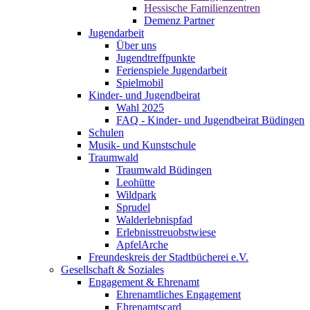
Hessische Familienzentren
Demenz Partner
Jugendarbeit
Über uns
Jugendtreffpunkte
Ferienspiele Jugendarbeit
Spielmobil
Kinder- und Jugendbeirat
Wahl 2025
FAQ - Kinder- und Jugendbeirat Büdingen
Schulen
Musik- und Kunstschule
Traumwald
Traumwald Büdingen
Leohütte
Wildpark
Sprudel
Walderlebnispfad
Erlebnisstreuobstwiese
ApfelArche
Freundeskreis der Stadtbücherei e.V.
Gesellschaft & Soziales
Engagement & Ehrenamt
Ehrenamtliches Engagement
Ehrenamtscard