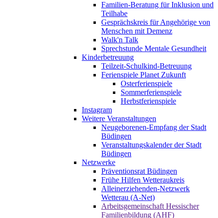
Familien-Beratung für Inklusion und
Teilhabe
Gesprächskreis für Angehörige von
Menschen mit Demenz
Walk'n Talk
Sprechstunde Mentale Gesundheit
Kinderbetreuung
Teilzeit-Schulkind-Betreuung
Ferienspiele Planet Zukunft
Osterferienspiele
Sommerferienspiele
Herbstferienspiele
Instagram
Weitere Veranstaltungen
Neugeborenen-Empfang der Stadt
Büdingen
Veranstaltungskalender der Stadt
Büdingen
Netzwerke
Präventionsrat Büdingen
Frühe Hilfen Wetteraukreis
Alleinerziehenden-Netzwerk
Wetterau (A-Net)
Arbeitsgemeinschaft Hessischer
Familienbildung (AHF)