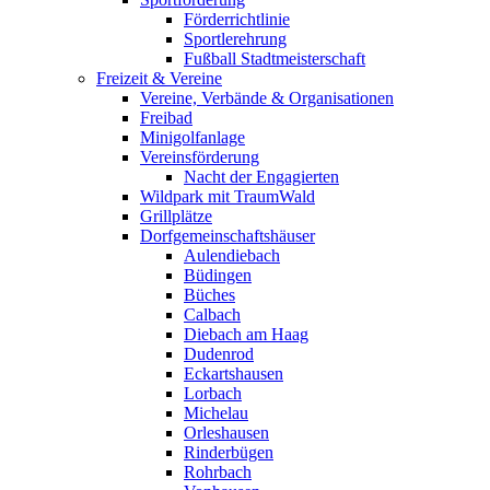
Förderrichtlinie
Sportlerehrung
Fußball Stadtmeisterschaft
Freizeit & Vereine
Vereine, Verbände & Organisationen
Freibad
Minigolfanlage
Vereinsförderung
Nacht der Engagierten
Wildpark mit TraumWald
Grillplätze
Dorfgemeinschaftshäuser
Aulendiebach
Büdingen
Büches
Calbach
Diebach am Haag
Dudenrod
Eckartshausen
Lorbach
Michelau
Orleshausen
Rinderbügen
Rohrbach