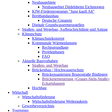
Neubaugebiete
Neubaugebiet Düdelsheim Eichmorgen
KfW-Förderprogramm "Jung kauft Alt"
Breitbandausbau
Deutsche Giganetz
Digitale Grundwassermessstellen
Straßen- und Wegebau, Aufbruchrichtlinie und Antrag
Klimaschutz
Klimaschutzkonzept
Kommunale Wärmeplanung
Rechtsgrundlage
Projektphasen
FAQ
Aktuelle Bauvorhaben
Straßen- und Wegebau
Brückenbau / Hochwasserschutz
Brückensanierung Brunostraße Büdingen
Brückenerneuerung »Grauer-Stein-Straße«
Eckartshausen
Hochbau
Wirtschaft
Wirtschaftsförderung
Wirtschaftsförderung Wetteraukreis
Gewerbeverzeichnis
Tourismus