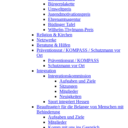
Bürgerplakette
Umweltpreis
Jugendmotivationspreis
Ehrenamtsagentur
Büdinger Tafel
Wilhelm-Thylmann-Preis
Religion & Kirchen
Netzwerke
Beratung & Hilfen
Präventionsrat / KOMPASS / Schutzmann vor
Ort
Präventionsrat / KOMPASS
Schutzmann vor Ort
Integration
Integrationskommission
Aufgaben und Ziele
Sitzungen
Mitglieder
Neuigkeiten
Sport integriert Hessen
Beauftragte/r für die Belange von Menschen mit
Behinderung
Aufgaben und Ziele
Mitglieder
Komm mit uns ins Gespräch