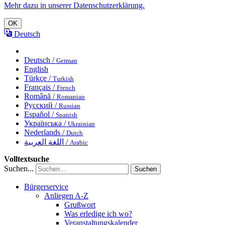
Mehr dazu in unserer Datenschutzerklärung.
OK
Deutsch
Deutsch /
German
English
Türkçe /
Turkish
Français /
French
Română /
Romanian
Русский /
Russian
Español /
Spanish
Українська /
Ukrainian
Nederlands /
Dutch
اللغة العربية /
Arabic
Volltextsuche
Suchen...
Suchen
Bürgerservice
Anliegen A-Z
Grußwort
Was erledige ich wo?
Veranstaltungskalender