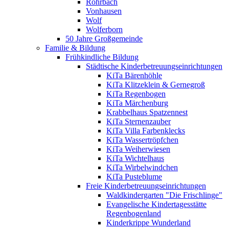
Rohrbach
Vonhausen
Wolf
Wolferborn
50 Jahre Großgemeinde
Familie & Bildung
Frühkindliche Bildung
Städtische Kinderbetreuungseinrichtungen
KiTa Bärenhöhle
KiTa Klitzeklein & Gernegroß
KiTa Regenbogen
KiTa Märchenburg
Krabbelhaus Spatzennest
KiTa Sternenzauber
KiTa Villa Farbenklecks
KiTa Wassertröpfchen
KiTa Weiherwiesen
KiTa Wichtelhaus
KiTa Wirbelwindchen
KiTa Pusteblume
Freie Kinderbetreuungseinrichtungen
Waldkindergarten "Die Frischlinge"
Evangelische Kindertagesstätte
Regenbogenland
Kinderkrippe Wunderland