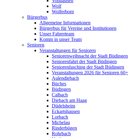
Vonhausen
Wolf
Wolferborn
Bürgerbus
Allgemeine Informationen
Bürgerbus für Vereine und Institutionen
Unser Fahrerteam
Komm in unser Team
Senioren
Veranstaltungen für Senioren
Seniorenweihnacht der Stadt Büdingen
Seniorenfahrt der Stadt Büdingen
Seniorenfasching der Stadt Büdingen
Veranstaltungen 2026 für Senioren 60+
Aulendiebach
Büches
Büdingen
Calbach
Diebach am Haag
Düdelsheim
Eckartshausen
Lorbach
Michelau
Rinderbügen
Rohrbach