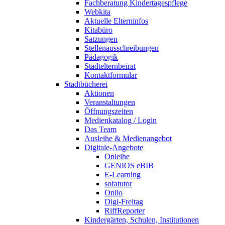
Fachberatung Kindertagespflege
Webkita
Aktuelle Elterninfos
Kitabüro
Satzungen
Stellenausschreibungen
Pädagogik
Stadtelternbeirat
Kontaktformular
Stadtbücherei
Aktionen
Veranstaltungen
Öffnungszeiten
Medienkatalog / Login
Das Team
Ausleihe & Medienangebot
Digitale-Angebote
Onleihe
GENIOS eBIB
E-Learning
sofatutor
Onilo
Digi-Freitag
RiffReporter
Kindergärten, Schulen, Institutionen