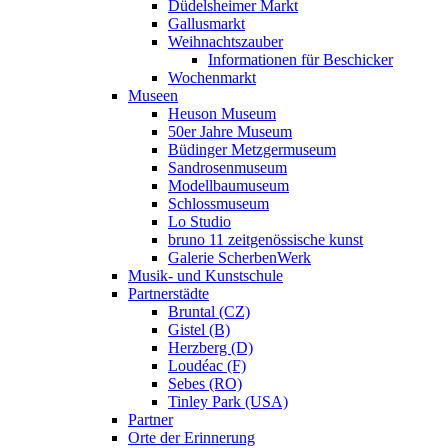
Düdelsheimer Markt
Gallusmarkt
Weihnachtszauber
Informationen für Beschicker
Wochenmarkt
Museen
Heuson Museum
50er Jahre Museum
Büdinger Metzgermuseum
Sandrosenmuseum
Modellbaumuseum
Schlossmuseum
Lo Studio
bruno 11 zeitgenössische kunst
Galerie ScherbenWerk
Musik- und Kunstschule
Partnerstädte
Bruntal (CZ)
Gistel (B)
Herzberg (D)
Loudéac (F)
Sebes (RO)
Tinley Park (USA)
Partner
Orte der Erinnerung