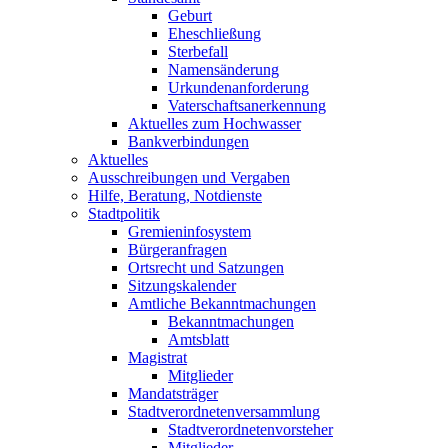
Geburt
Eheschließung
Sterbefall
Namensänderung
Urkundenanforderung
Vaterschaftsanerkennung
Aktuelles zum Hochwasser
Bankverbindungen
Aktuelles
Ausschreibungen und Vergaben
Hilfe, Beratung, Notdienste
Stadtpolitik
Gremieninfosystem
Bürgeranfragen
Ortsrecht und Satzungen
Sitzungskalender
Amtliche Bekanntmachungen
Bekanntmachungen
Amtsblatt
Magistrat
Mitglieder
Mandatsträger
Stadtverordnetenversammlung
Stadtverordnetenvorsteher
Mitglieder