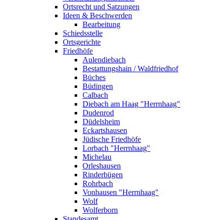
Ortsrecht und Satzungen
Ideen & Beschwerden
Bearbeitung
Schiedsstelle
Ortsgerichte
Friedhöfe
Aulendiebach
Bestattungshain / Waldfriedhof
Büches
Büdingen
Calbach
Diebach am Haag "Herrnhaag"
Dudenrod
Düdelsheim
Eckartshausen
Jüdische Friedhöfe
Lorbach "Herrnhaag"
Michelau
Orleshausen
Rinderbügen
Rohrbach
Vonhausen "Herrnhaag"
Wolf
Wolferborn
Standesamt