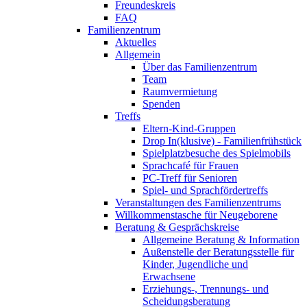
Freundeskreis
FAQ
Familienzentrum
Aktuelles
Allgemein
Über das Familienzentrum
Team
Raumvermietung
Spenden
Treffs
Eltern-Kind-Gruppen
Drop In(klusive) - Familienfrühstück
Spielplatzbesuche des Spielmobils
Sprachcafé für Frauen
PC-Treff für Senioren
Spiel- und Sprachfördertreffs
Veranstaltungen des Familienzentrums
Willkommenstasche für Neugeborene
Beratung & Gesprächskreise
Allgemeine Beratung & Information
Außenstelle der Beratungsstelle für
Kinder, Jugendliche und
Erwachsene
Erziehungs-, Trennungs- und
Scheidungsberatung