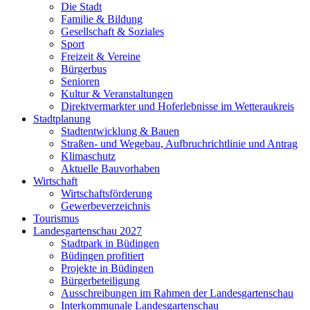
Die Stadt
Familie & Bildung
Gesellschaft & Soziales
Sport
Freizeit & Vereine
Bürgerbus
Senioren
Kultur & Veranstaltungen
Direktvermarkter und Hoferlebnisse im Wetteraukreis
Stadtplanung
Stadtentwicklung & Bauen
Straßen- und Wegebau, Aufbruchrichtlinie und Antrag
Klimaschutz
Aktuelle Bauvorhaben
Wirtschaft
Wirtschaftsförderung
Gewerbeverzeichnis
Tourismus
Landesgartenschau 2027
Stadtpark in Büdingen
Büdingen profitiert
Projekte in Büdingen
Bürgerbeteiligung
Ausschreibungen im Rahmen der Landesgartenschau
Interkommunale Landesgartenschau