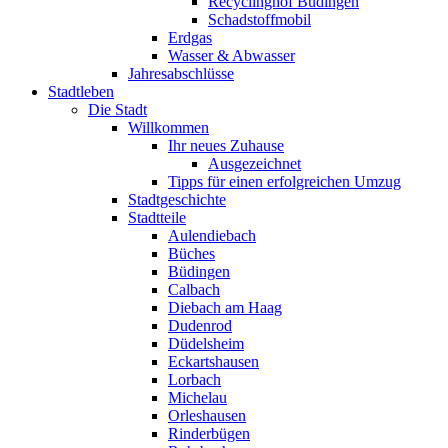
Recyclinghof Büdingen
Schadstoffmobil
Erdgas
Wasser & Abwasser
Jahresabschlüsse
Stadtleben
Die Stadt
Willkommen
Ihr neues Zuhause
Ausgezeichnet
Tipps für einen erfolgreichen Umzug
Stadtgeschichte
Stadtteile
Aulendiebach
Büches
Büdingen
Calbach
Diebach am Haag
Dudenrod
Düdelsheim
Eckartshausen
Lorbach
Michelau
Orleshausen
Rinderbügen