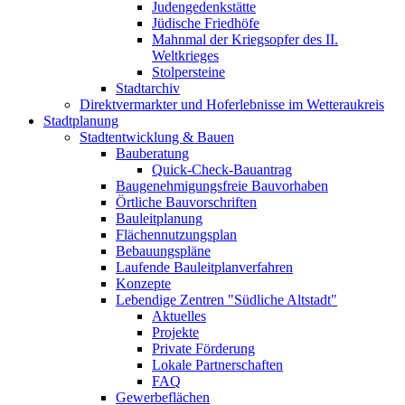
Judengedenkstätte
Jüdische Friedhöfe
Mahnmal der Kriegsopfer des II.
Weltkrieges
Stolpersteine
Stadtarchiv
Direktvermarkter und Hoferlebnisse im Wetteraukreis
Stadtplanung
Stadtentwicklung & Bauen
Bauberatung
Quick-Check-Bauantrag
Baugenehmigungsfreie Bauvorhaben
Örtliche Bauvorschriften
Bauleitplanung
Flächennutzungsplan
Bebauungspläne
Laufende Bauleitplanverfahren
Konzepte
Lebendige Zentren "Südliche Altstadt"
Aktuelles
Projekte
Private Förderung
Lokale Partnerschaften
FAQ
Gewerbeflächen