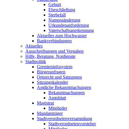
Geburt
Eheschließung
Sterbefall
Namensänderung
Urkundenanforderung
Vaterschaftsanerkennung
Aktuelles zum Hochwasser
Bankverbindungen
Aktuelles
Ausschreibungen und Vergaben
Hilfe, Beratung, Notdienste
Stadtpolitik
Gremieninfosystem
Bürgeranfragen
Ortsrecht und Satzungen
Sitzungskalender
Amtliche Bekanntmachungen
Bekanntmachungen
Amtsblatt
Magistrat
Mitglieder
Mandatsträger
Stadtverordnetenversammlung
Stadtverordnetenvorsteher
Mitglieder