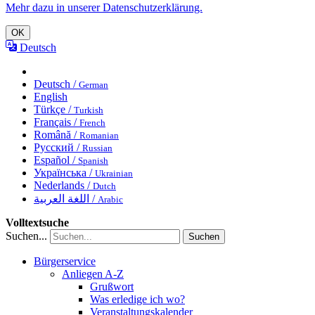
Mehr dazu in unserer Datenschutzerklärung.
OK
Deutsch
Deutsch /
German
English
Türkçe /
Turkish
Français /
French
Română /
Romanian
Русский /
Russian
Español /
Spanish
Українська /
Ukrainian
Nederlands /
Dutch
اللغة العربية /
Arabic
Volltextsuche
Suchen...
Suchen
Bürgerservice
Anliegen A-Z
Grußwort
Was erledige ich wo?
Veranstaltungskalender