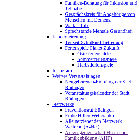
Familien-Beratung für Inklusion und
Teilhabe
Gesprächskreis für Angehörige von
Menschen mit Demenz
Walk'n Talk
Sprechstunde Mentale Gesundheit
Kinderbetreuung
Teilzeit-Schulkind-Betreuung
Ferienspiele Planet Zukunft
Osterferienspiele
Sommerferienspiele
Herbstferienspiele
Instagram
Weitere Veranstaltungen
Neugeborenen-Empfang der Stadt
Büdingen
Veranstaltungskalender der Stadt
Büdingen
Netzwerke
Präventionsrat Büdingen
Frühe Hilfen Wetteraukreis
Alleinerziehenden-Netzwerk
Wetterau (A-Net)
Arbeitsgemeinschaft Hessischer
Familienbildung (AHF)