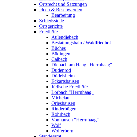
Ortsrecht und Satzungen
Ideen & Beschwerden
Bearbeitung
Schiedsstelle
Ortsgerichte
Friedhöfe
Aulendiebach
Bestattungshain / Waldfriedhof
Büches
Büdingen
Calbach
Diebach am Haag "Herrnhaag"
Dudenrod
Düdelsheim
Eckartshausen
Jüdische Friedhöfe
Lorbach "Herrnhaag"
Michelau
Orleshausen
Rinderbügen
Rohrbach
Vonhausen "Herrnhaag"
Wolf
Wolferborn
Standesamt