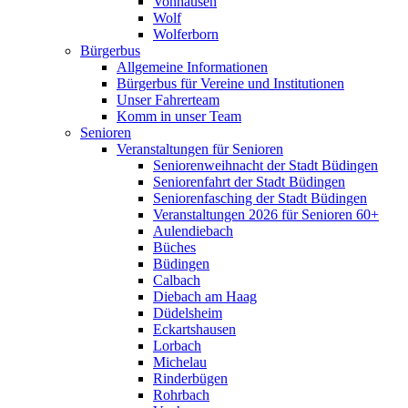
Vonhausen
Wolf
Wolferborn
Bürgerbus
Allgemeine Informationen
Bürgerbus für Vereine und Institutionen
Unser Fahrerteam
Komm in unser Team
Senioren
Veranstaltungen für Senioren
Seniorenweihnacht der Stadt Büdingen
Seniorenfahrt der Stadt Büdingen
Seniorenfasching der Stadt Büdingen
Veranstaltungen 2026 für Senioren 60+
Aulendiebach
Büches
Büdingen
Calbach
Diebach am Haag
Düdelsheim
Eckartshausen
Lorbach
Michelau
Rinderbügen
Rohrbach