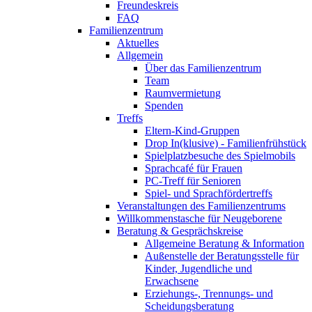
Freundeskreis
FAQ
Familienzentrum
Aktuelles
Allgemein
Über das Familienzentrum
Team
Raumvermietung
Spenden
Treffs
Eltern-Kind-Gruppen
Drop In(klusive) - Familienfrühstück
Spielplatzbesuche des Spielmobils
Sprachcafé für Frauen
PC-Treff für Senioren
Spiel- und Sprachfördertreffs
Veranstaltungen des Familienzentrums
Willkommenstasche für Neugeborene
Beratung & Gesprächskreise
Allgemeine Beratung & Information
Außenstelle der Beratungsstelle für
Kinder, Jugendliche und
Erwachsene
Erziehungs-, Trennungs- und
Scheidungsberatung