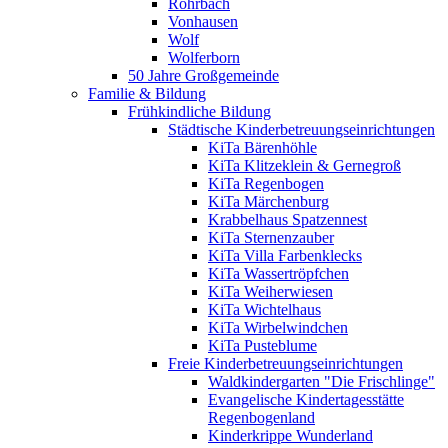
Rohrbach
Vonhausen
Wolf
Wolferborn
50 Jahre Großgemeinde
Familie & Bildung
Frühkindliche Bildung
Städtische Kinderbetreuungseinrichtungen
KiTa Bärenhöhle
KiTa Klitzeklein & Gernegroß
KiTa Regenbogen
KiTa Märchenburg
Krabbelhaus Spatzennest
KiTa Sternenzauber
KiTa Villa Farbenklecks
KiTa Wassertröpfchen
KiTa Weiherwiesen
KiTa Wichtelhaus
KiTa Wirbelwindchen
KiTa Pusteblume
Freie Kinderbetreuungseinrichtungen
Waldkindergarten "Die Frischlinge"
Evangelische Kindertagesstätte
Regenbogenland
Kinderkrippe Wunderland