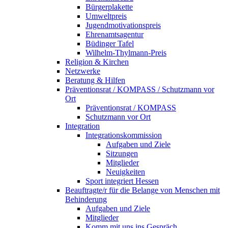
Bürgerplakette
Umweltpreis
Jugendmotivationspreis
Ehrenamtsagentur
Büdinger Tafel
Wilhelm-Thylmann-Preis
Religion & Kirchen
Netzwerke
Beratung & Hilfen
Präventionsrat / KOMPASS / Schutzmann vor
Ort
Präventionsrat / KOMPASS
Schutzmann vor Ort
Integration
Integrationskommission
Aufgaben und Ziele
Sitzungen
Mitglieder
Neuigkeiten
Sport integriert Hessen
Beauftragte/r für die Belange von Menschen mit
Behinderung
Aufgaben und Ziele
Mitglieder
Komm mit uns ins Gespräch