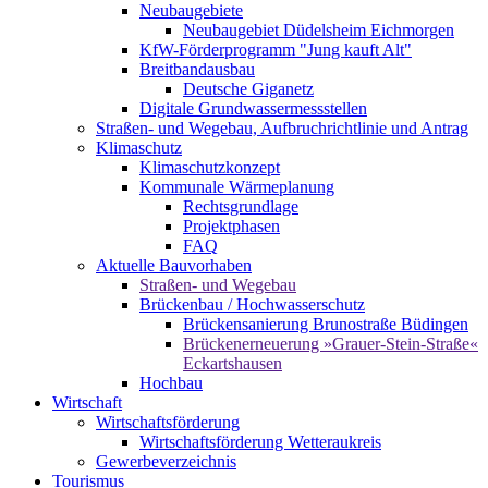
Neubaugebiete
Neubaugebiet Düdelsheim Eichmorgen
KfW-Förderprogramm "Jung kauft Alt"
Breitbandausbau
Deutsche Giganetz
Digitale Grundwassermessstellen
Straßen- und Wegebau, Aufbruchrichtlinie und Antrag
Klimaschutz
Klimaschutzkonzept
Kommunale Wärmeplanung
Rechtsgrundlage
Projektphasen
FAQ
Aktuelle Bauvorhaben
Straßen- und Wegebau
Brückenbau / Hochwasserschutz
Brückensanierung Brunostraße Büdingen
Brückenerneuerung »Grauer-Stein-Straße«
Eckartshausen
Hochbau
Wirtschaft
Wirtschaftsförderung
Wirtschaftsförderung Wetteraukreis
Gewerbeverzeichnis
Tourismus