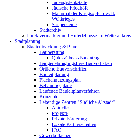
Judengedenkstätte
Jüdische Friedhöfe
Mahnmal der Kriegsopfer des II.
Weltkrieges
Stolpersteine
Stadtarchiv
Direktvermarkter und Hoferlebnisse im Wetteraukreis
Stadtplanung
Stadtentwicklung & Bauen
Bauberatung
Quick-Check-Bauantrag
Baugenehmigungsfreie Bauvorhaben
Örtliche Bauvorschriften
Bauleitplanung
Flächennutzungsplan
Bebauungspläne
Laufende Bauleitplanverfahren
Konzepte
Lebendige Zentren "Südliche Altstadt"
Aktuelles
Projekte
Private Förderung
Lokale Partnerschaften
FAQ
Gewerbeflächen