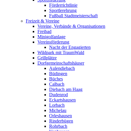
Förderrichtlinie
Sportlerehrung
Fußball Stadtmeisterschaft
Freizeit & Vereine
Vereine, Verbände & Organisationen
Freibad
Minigolfanlage
Vereinsförderung
Nacht der Engagierten
Wildpark mit TraumWald
Grillplätze
Dorfgemeinschaftshäuser
Aulendiebach
Büdingen
Büches
Calbach
Diebach am Haag
Dudenrod
Eckartshausen
Lorbach
Michelau
Orleshausen
Rinderbügen
Rohrbach