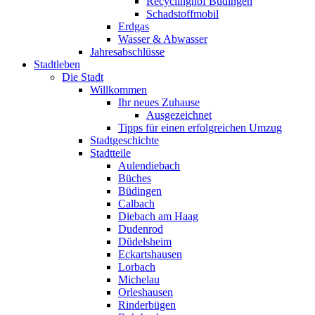
Recyclinghof Büdingen
Schadstoffmobil
Erdgas
Wasser & Abwasser
Jahresabschlüsse
Stadtleben
Die Stadt
Willkommen
Ihr neues Zuhause
Ausgezeichnet
Tipps für einen erfolgreichen Umzug
Stadtgeschichte
Stadtteile
Aulendiebach
Büches
Büdingen
Calbach
Diebach am Haag
Dudenrod
Düdelsheim
Eckartshausen
Lorbach
Michelau
Orleshausen
Rinderbügen