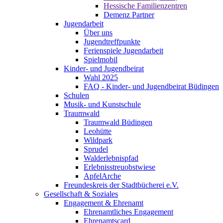
Hessische Familienzentren
Demenz Partner
Jugendarbeit
Über uns
Jugendtreffpunkte
Ferienspiele Jugendarbeit
Spielmobil
Kinder- und Jugendbeirat
Wahl 2025
FAQ - Kinder- und Jugendbeirat Büdingen
Schulen
Musik- und Kunstschule
Traumwald
Traumwald Büdingen
Leohütte
Wildpark
Sprudel
Walderlebnispfad
Erlebnisstreuobstwiese
ApfelArche
Freundeskreis der Stadtbücherei e.V.
Gesellschaft & Soziales
Engagement & Ehrenamt
Ehrenamtliches Engagement
Ehrenamtscard