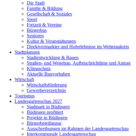
Die Stadt
Familie & Bildung
Gesellschaft & Soziales
Sport
Freizeit & Vereine
Bürgerbus
Senioren
Kultur & Veranstaltungen
Direktvermarkter und Hoferlebnisse im Wetteraukreis
Stadtplanung
Stadtentwicklung & Bauen
Straßen- und Wegebau, Aufbruchrichtlinie und Antrag
Klimaschutz
Aktuelle Bauvorhaben
Wirtschaft
Wirtschaftsförderung
Gewerbeverzeichnis
Tourismus
Landesgartenschau 2027
Stadtpark in Büdingen
Büdingen profitiert
Projekte in Büdingen
Bürgerbeteiligung
Ausschreibungen im Rahmen der Landesgartenschau
Interkommunale Landesgartenschau