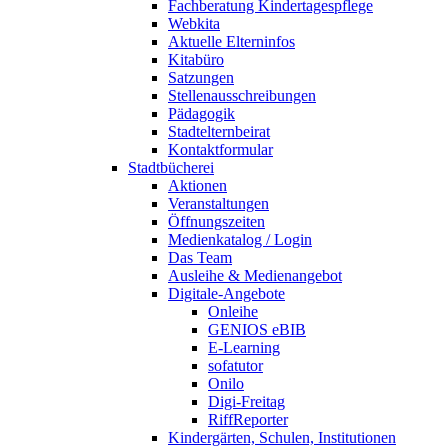
Fachberatung Kindertagespflege
Webkita
Aktuelle Elterninfos
Kitabüro
Satzungen
Stellenausschreibungen
Pädagogik
Stadtelternbeirat
Kontaktformular
Stadtbücherei
Aktionen
Veranstaltungen
Öffnungszeiten
Medienkatalog / Login
Das Team
Ausleihe & Medienangebot
Digitale-Angebote
Onleihe
GENIOS eBIB
E-Learning
sofatutor
Onilo
Digi-Freitag
RiffReporter
Kindergärten, Schulen, Institutionen