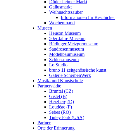
Düdelsheimer Markt
Gallusmarkt
Weihnachtszauber
Informationen für Beschicker
Wochenmarkt
Museen
Heuson Museum
50er Jahre Museum
Büdinger Metzgermuseum
Sandrosenmuseum
Modellbaumuseum
Schlossmuseum
Lo Studio
bruno 11 zeitgenössische kunst
Galerie ScherbenWerk
Musik- und Kunstschule
Partnerstädte
Bruntal (CZ)
Gistel (B)
Herzberg (D)
Loudéac (F)
Sebes (RO)
Tinley Park (USA)
Partner
Orte der Erinnerung