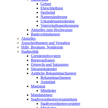
Geburt
Eheschließung
Sterbefall
Namensänderung
Urkundenanforderung
Vaterschaftsanerkennung
Aktuelles zum Hochwasser
Bankverbindungen
Aktuelles
Ausschreibungen und Vergaben
Hilfe, Beratung, Notdienste
Stadtpolitik
Gremieninfosystem
Bürgeranfragen
Ortsrecht und Satzungen
Sitzungskalender
Amtliche Bekanntmachungen
Bekanntmachungen
Amtsblatt
Magistrat
Mitglieder
Mandatsträger
Stadtverordnetenversammlung
Stadtverordnetenvorsteher
Mitglieder