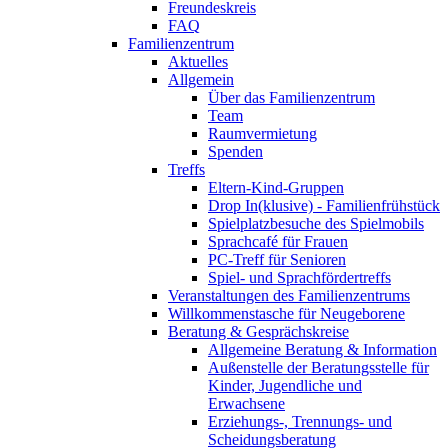
Freundeskreis
FAQ
Familienzentrum
Aktuelles
Allgemein
Über das Familienzentrum
Team
Raumvermietung
Spenden
Treffs
Eltern-Kind-Gruppen
Drop In(klusive) - Familienfrühstück
Spielplatzbesuche des Spielmobils
Sprachcafé für Frauen
PC-Treff für Senioren
Spiel- und Sprachfördertreffs
Veranstaltungen des Familienzentrums
Willkommenstasche für Neugeborene
Beratung & Gesprächskreise
Allgemeine Beratung & Information
Außenstelle der Beratungsstelle für
Kinder, Jugendliche und
Erwachsene
Erziehungs-, Trennungs- und
Scheidungsberatung