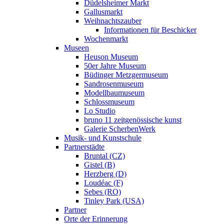
Düdelsheimer Markt
Gallusmarkt
Weihnachtszauber
Informationen für Beschicker
Wochenmarkt
Museen
Heuson Museum
50er Jahre Museum
Büdinger Metzgermuseum
Sandrosenmuseum
Modellbaumuseum
Schlossmuseum
Lo Studio
bruno 11 zeitgenössische kunst
Galerie ScherbenWerk
Musik- und Kunstschule
Partnerstädte
Bruntal (CZ)
Gistel (B)
Herzberg (D)
Loudéac (F)
Sebes (RO)
Tinley Park (USA)
Partner
Orte der Erinnerung