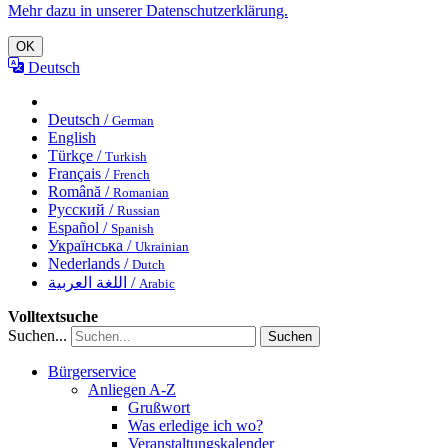
Mehr dazu in unserer Datenschutzerklärung.
OK
Deutsch
Deutsch /
German
English
Türkçe /
Turkish
Français /
French
Română /
Romanian
Русский /
Russian
Español /
Spanish
Українська /
Ukrainian
Nederlands /
Dutch
اللغة العربية /
Arabic
Volltextsuche
Suchen...
Suchen
Bürgerservice
Anliegen A-Z
Grußwort
Was erledige ich wo?
Veranstaltungskalender