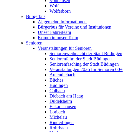
Vonhausen
Wolf
Wolferborn
Bürgerbus
Allgemeine Informationen
Bürgerbus für Vereine und Institutionen
Unser Fahrerteam
Komm in unser Team
Senioren
Veranstaltungen für Senioren
Seniorenweihnacht der Stadt Büdingen
Seniorenfahrt der Stadt Büdingen
Seniorenfasching der Stadt Büdingen
Veranstaltungen 2026 für Senioren 60+
Aulendiebach
Büches
Büdingen
Calbach
Diebach am Haag
Düdelsheim
Eckartshausen
Lorbach
Michelau
Rinderbügen
Rohrbach