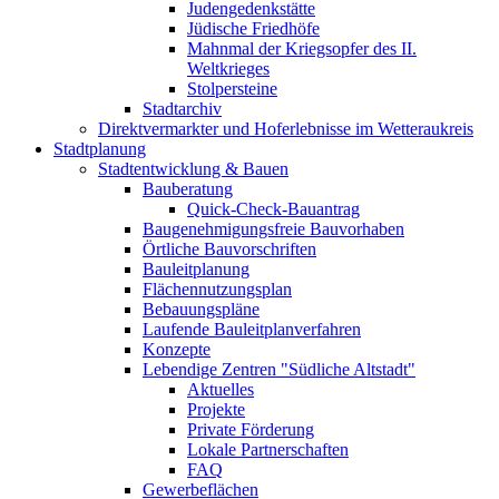
Judengedenkstätte
Jüdische Friedhöfe
Mahnmal der Kriegsopfer des II.
Weltkrieges
Stolpersteine
Stadtarchiv
Direktvermarkter und Hoferlebnisse im Wetteraukreis
Stadtplanung
Stadtentwicklung & Bauen
Bauberatung
Quick-Check-Bauantrag
Baugenehmigungsfreie Bauvorhaben
Örtliche Bauvorschriften
Bauleitplanung
Flächennutzungsplan
Bebauungspläne
Laufende Bauleitplanverfahren
Konzepte
Lebendige Zentren "Südliche Altstadt"
Aktuelles
Projekte
Private Förderung
Lokale Partnerschaften
FAQ
Gewerbeflächen