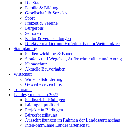
Die Stadt
Familie & Bildung
Gesellschaft & Soziales
Sport
Freizeit & Vereine
Bürgerbus
Senioren
Kultur & Veranstaltungen
Direktvermarkter und Hoferlebnisse im Wetteraukreis
Stadtplanung
Stadtentwicklung & Bauen
Straßen- und Wegebau, Aufbruchrichtlinie und Antrag
Klimaschutz
Aktuelle Bauvorhaben
Wirtschaft
Wirtschaftsförderung
Gewerbeverzeichnis
Tourismus
Landesgartenschau 2027
Stadtpark in Büdingen
Büdingen profitiert
Projekte in Büdingen
Bürgerbeteiligung
Ausschreibungen im Rahmen der Landesgartenschau
Interkommunale Landesgartenschau