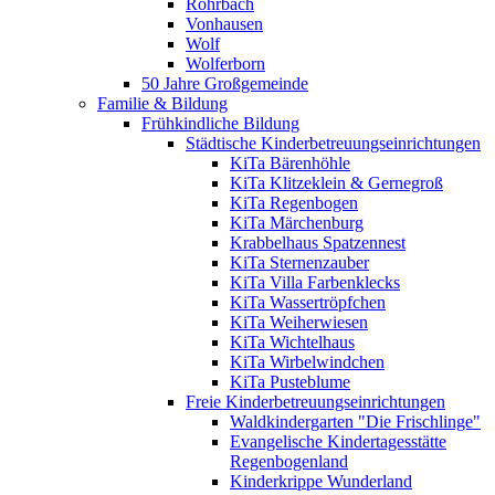
Rohrbach
Vonhausen
Wolf
Wolferborn
50 Jahre Großgemeinde
Familie & Bildung
Frühkindliche Bildung
Städtische Kinderbetreuungseinrichtungen
KiTa Bärenhöhle
KiTa Klitzeklein & Gernegroß
KiTa Regenbogen
KiTa Märchenburg
Krabbelhaus Spatzennest
KiTa Sternenzauber
KiTa Villa Farbenklecks
KiTa Wassertröpfchen
KiTa Weiherwiesen
KiTa Wichtelhaus
KiTa Wirbelwindchen
KiTa Pusteblume
Freie Kinderbetreuungseinrichtungen
Waldkindergarten "Die Frischlinge"
Evangelische Kindertagesstätte
Regenbogenland
Kinderkrippe Wunderland