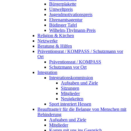
Bürgerplakette
Umweltpreis
Jugendmotivationspreis
Ehrenamtsagentur
Büdinger Tafel
Wilhelm-Thylmann-Preis
Religion & Kirchen
Netzwerke
Beratung & Hilfen
Präventionsrat / KOMPASS / Schutzmann vor
Ort
Präventionsrat / KOMPASS
Schutzmann vor Ort
Integration
Integrationskommission
Aufgaben und Ziele
Sitzungen
Mitglieder
Neuigkeiten
Sport integriert Hessen
Beauftragte/r für die Belange von Menschen mit
Behinderung
Aufgaben und Ziele
Mitglieder
Komm mit uns ins Gespräch