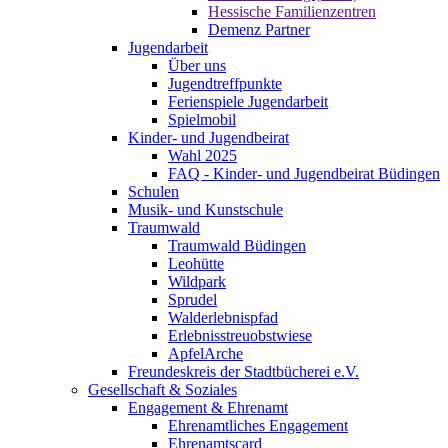
Hessische Familienzentren
Demenz Partner
Jugendarbeit
Über uns
Jugendtreffpunkte
Ferienspiele Jugendarbeit
Spielmobil
Kinder- und Jugendbeirat
Wahl 2025
FAQ - Kinder- und Jugendbeirat Büdingen
Schulen
Musik- und Kunstschule
Traumwald
Traumwald Büdingen
Leohütte
Wildpark
Sprudel
Walderlebnispfad
Erlebnisstreuobstwiese
ApfelArche
Freundeskreis der Stadtbücherei e.V.
Gesellschaft & Soziales
Engagement & Ehrenamt
Ehrenamtliches Engagement
Ehrenamtscard