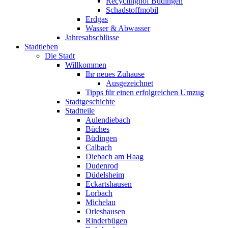
Recyclinghof Büdingen
Schadstoffmobil
Erdgas
Wasser & Abwasser
Jahresabschlüsse
Stadtleben
Die Stadt
Willkommen
Ihr neues Zuhause
Ausgezeichnet
Tipps für einen erfolgreichen Umzug
Stadtgeschichte
Stadtteile
Aulendiebach
Büches
Büdingen
Calbach
Diebach am Haag
Dudenrod
Düdelsheim
Eckartshausen
Lorbach
Michelau
Orleshausen
Rinderbügen