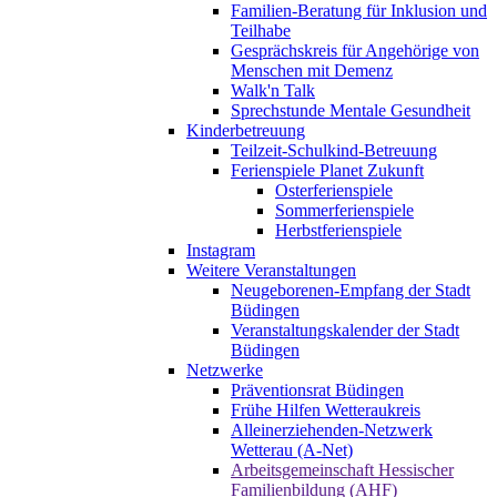
Familien-Beratung für Inklusion und
Teilhabe
Gesprächskreis für Angehörige von
Menschen mit Demenz
Walk'n Talk
Sprechstunde Mentale Gesundheit
Kinderbetreuung
Teilzeit-Schulkind-Betreuung
Ferienspiele Planet Zukunft
Osterferienspiele
Sommerferienspiele
Herbstferienspiele
Instagram
Weitere Veranstaltungen
Neugeborenen-Empfang der Stadt
Büdingen
Veranstaltungskalender der Stadt
Büdingen
Netzwerke
Präventionsrat Büdingen
Frühe Hilfen Wetteraukreis
Alleinerziehenden-Netzwerk
Wetterau (A-Net)
Arbeitsgemeinschaft Hessischer
Familienbildung (AHF)