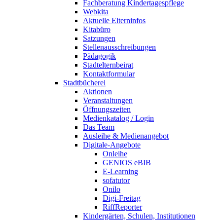
Fachberatung Kindertagespflege
Webkita
Aktuelle Elterninfos
Kitabüro
Satzungen
Stellenausschreibungen
Pädagogik
Stadtelternbeirat
Kontaktformular
Stadtbücherei
Aktionen
Veranstaltungen
Öffnungszeiten
Medienkatalog / Login
Das Team
Ausleihe & Medienangebot
Digitale-Angebote
Onleihe
GENIOS eBIB
E-Learning
sofatutor
Onilo
Digi-Freitag
RiffReporter
Kindergärten, Schulen, Institutionen