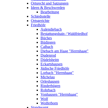
Ortsrecht und Satzungen
Ideen & Beschwerden
Bearbeitung
Schiedsstelle
Ortsgerichte
Friedhöfe
Aulendiebach
Bestattungshain / Waldfriedhof
Büches
Büdingen
Calbach
Diebach am Haag "Herrnhaag"
Dudenrod
Düdelsheim
Eckartshausen
Jüdische Friedhöfe
Lorbach "Herrnhaag"
Michelau
Orleshausen
Rinderbügen
Rohrbach
Vonhausen "Herrnhaag"
Wolf
Wolferborn
Standesamt