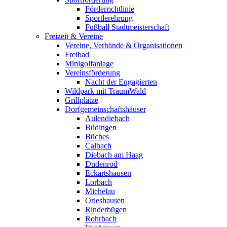
Förderrichtlinie
Sportlerehrung
Fußball Stadtmeisterschaft
Freizeit & Vereine
Vereine, Verbände & Organisationen
Freibad
Minigolfanlage
Vereinsförderung
Nacht der Engagierten
Wildpark mit TraumWald
Grillplätze
Dorfgemeinschaftshäuser
Aulendiebach
Büdingen
Büches
Calbach
Diebach am Haag
Dudenrod
Eckartshausen
Lorbach
Michelau
Orleshausen
Rinderbügen
Rohrbach