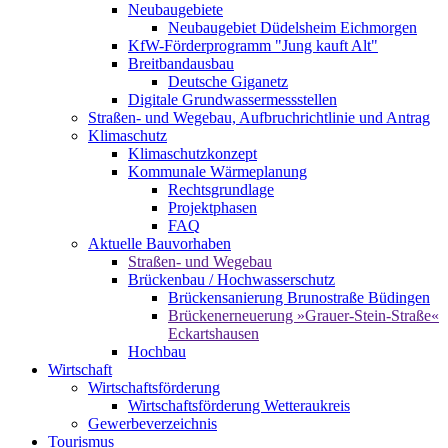
Neubaugebiete
Neubaugebiet Düdelsheim Eichmorgen
KfW-Förderprogramm "Jung kauft Alt"
Breitbandausbau
Deutsche Giganetz
Digitale Grundwassermessstellen
Straßen- und Wegebau, Aufbruchrichtlinie und Antrag
Klimaschutz
Klimaschutzkonzept
Kommunale Wärmeplanung
Rechtsgrundlage
Projektphasen
FAQ
Aktuelle Bauvorhaben
Straßen- und Wegebau
Brückenbau / Hochwasserschutz
Brückensanierung Brunostraße Büdingen
Brückenerneuerung »Grauer-Stein-Straße«
Eckartshausen
Hochbau
Wirtschaft
Wirtschaftsförderung
Wirtschaftsförderung Wetteraukreis
Gewerbeverzeichnis
Tourismus