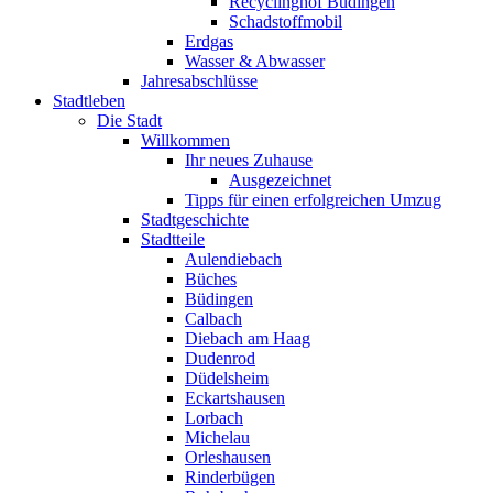
Recyclinghof Büdingen
Schadstoffmobil
Erdgas
Wasser & Abwasser
Jahresabschlüsse
Stadtleben
Die Stadt
Willkommen
Ihr neues Zuhause
Ausgezeichnet
Tipps für einen erfolgreichen Umzug
Stadtgeschichte
Stadtteile
Aulendiebach
Büches
Büdingen
Calbach
Diebach am Haag
Dudenrod
Düdelsheim
Eckartshausen
Lorbach
Michelau
Orleshausen
Rinderbügen