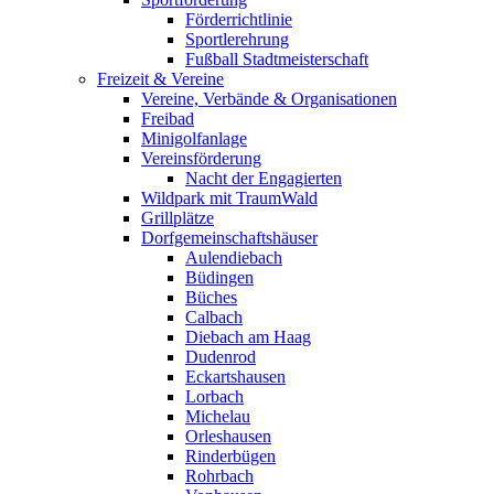
Förderrichtlinie
Sportlerehrung
Fußball Stadtmeisterschaft
Freizeit & Vereine
Vereine, Verbände & Organisationen
Freibad
Minigolfanlage
Vereinsförderung
Nacht der Engagierten
Wildpark mit TraumWald
Grillplätze
Dorfgemeinschaftshäuser
Aulendiebach
Büdingen
Büches
Calbach
Diebach am Haag
Dudenrod
Eckartshausen
Lorbach
Michelau
Orleshausen
Rinderbügen
Rohrbach