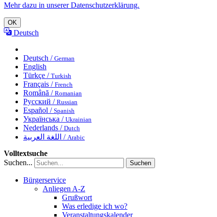
Mehr dazu in unserer Datenschutzerklärung.
OK
Deutsch
Deutsch /
German
English
Türkçe /
Turkish
Français /
French
Română /
Romanian
Русский /
Russian
Español /
Spanish
Українська /
Ukrainian
Nederlands /
Dutch
اللغة العربية /
Arabic
Volltextsuche
Suchen...
Suchen
Bürgerservice
Anliegen A-Z
Grußwort
Was erledige ich wo?
Veranstaltungskalender