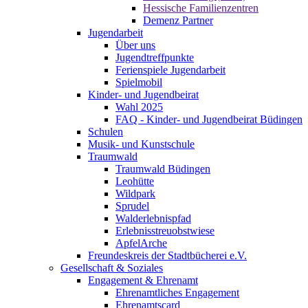
Hessische Familienzentren
Demenz Partner
Jugendarbeit
Über uns
Jugendtreffpunkte
Ferienspiele Jugendarbeit
Spielmobil
Kinder- und Jugendbeirat
Wahl 2025
FAQ - Kinder- und Jugendbeirat Büdingen
Schulen
Musik- und Kunstschule
Traumwald
Traumwald Büdingen
Leohütte
Wildpark
Sprudel
Walderlebnispfad
Erlebnisstreuobstwiese
ApfelArche
Freundeskreis der Stadtbücherei e.V.
Gesellschaft & Soziales
Engagement & Ehrenamt
Ehrenamtliches Engagement
Ehrenamtscard