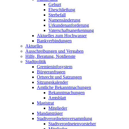
Geburt
Eheschließung
Sterbefall
Namensänderung
Urkundenanforderung
Vaterschaftsanerkennung
Aktuelles zum Hochwasser
Bankverbindungen
Aktuelles
Ausschreibungen und Vergaben
Hilfe, Beratung, Notdienste
Stadtpolitik
Gremieninfosystem
Bürgeranfragen
Ortsrecht und Satzungen
Sitzungskalender
Amtliche Bekanntmachungen
Bekanntmachungen
Amtsblatt
Magistrat
Mitglieder
Mandatsträger
Stadtverordnetenversammlung
Stadtverordnetenvorsteher
Mitglieder