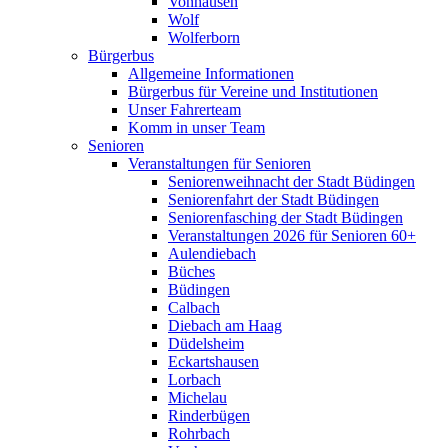
Vonhausen
Wolf
Wolferborn
Bürgerbus
Allgemeine Informationen
Bürgerbus für Vereine und Institutionen
Unser Fahrerteam
Komm in unser Team
Senioren
Veranstaltungen für Senioren
Seniorenweihnacht der Stadt Büdingen
Seniorenfahrt der Stadt Büdingen
Seniorenfasching der Stadt Büdingen
Veranstaltungen 2026 für Senioren 60+
Aulendiebach
Büches
Büdingen
Calbach
Diebach am Haag
Düdelsheim
Eckartshausen
Lorbach
Michelau
Rinderbügen
Rohrbach