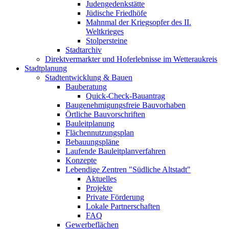
Judengedenkstätte
Jüdische Friedhöfe
Mahnmal der Kriegsopfer des II.
Weltkrieges
Stolpersteine
Stadtarchiv
Direktvermarkter und Hoferlebnisse im Wetteraukreis
Stadtplanung
Stadtentwicklung & Bauen
Bauberatung
Quick-Check-Bauantrag
Baugenehmigungsfreie Bauvorhaben
Örtliche Bauvorschriften
Bauleitplanung
Flächennutzungsplan
Bebauungspläne
Laufende Bauleitplanverfahren
Konzepte
Lebendige Zentren "Südliche Altstadt"
Aktuelles
Projekte
Private Förderung
Lokale Partnerschaften
FAQ
Gewerbeflächen