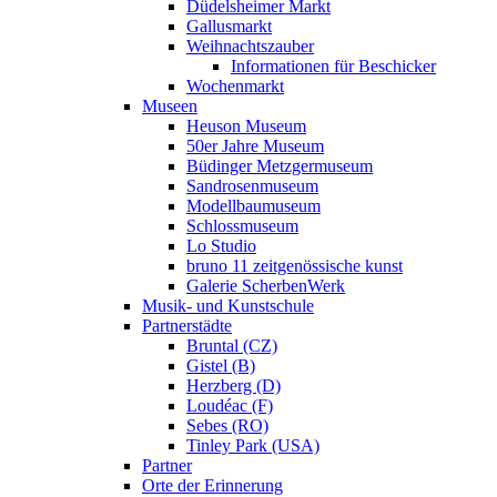
Düdelsheimer Markt
Gallusmarkt
Weihnachtszauber
Informationen für Beschicker
Wochenmarkt
Museen
Heuson Museum
50er Jahre Museum
Büdinger Metzgermuseum
Sandrosenmuseum
Modellbaumuseum
Schlossmuseum
Lo Studio
bruno 11 zeitgenössische kunst
Galerie ScherbenWerk
Musik- und Kunstschule
Partnerstädte
Bruntal (CZ)
Gistel (B)
Herzberg (D)
Loudéac (F)
Sebes (RO)
Tinley Park (USA)
Partner
Orte der Erinnerung