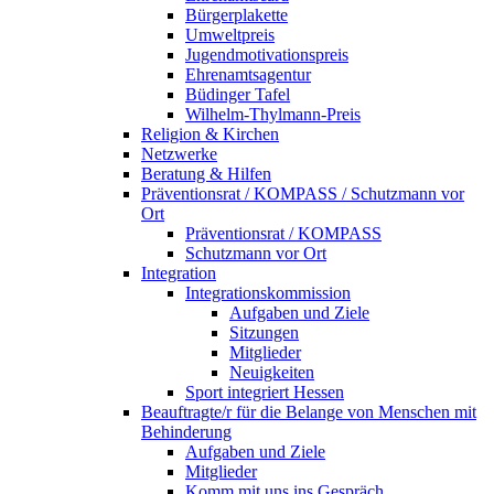
Bürgerplakette
Umweltpreis
Jugendmotivationspreis
Ehrenamtsagentur
Büdinger Tafel
Wilhelm-Thylmann-Preis
Religion & Kirchen
Netzwerke
Beratung & Hilfen
Präventionsrat / KOMPASS / Schutzmann vor
Ort
Präventionsrat / KOMPASS
Schutzmann vor Ort
Integration
Integrationskommission
Aufgaben und Ziele
Sitzungen
Mitglieder
Neuigkeiten
Sport integriert Hessen
Beauftragte/r für die Belange von Menschen mit
Behinderung
Aufgaben und Ziele
Mitglieder
Komm mit uns ins Gespräch