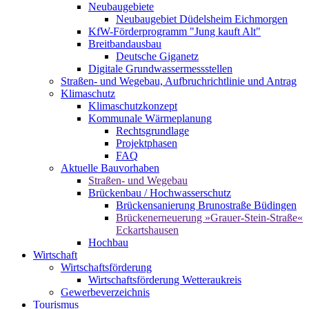
Neubaugebiete
Neubaugebiet Düdelsheim Eichmorgen
KfW-Förderprogramm "Jung kauft Alt"
Breitbandausbau
Deutsche Giganetz
Digitale Grundwassermessstellen
Straßen- und Wegebau, Aufbruchrichtlinie und Antrag
Klimaschutz
Klimaschutzkonzept
Kommunale Wärmeplanung
Rechtsgrundlage
Projektphasen
FAQ
Aktuelle Bauvorhaben
Straßen- und Wegebau
Brückenbau / Hochwasserschutz
Brückensanierung Brunostraße Büdingen
Brückenerneuerung »Grauer-Stein-Straße«
Eckartshausen
Hochbau
Wirtschaft
Wirtschaftsförderung
Wirtschaftsförderung Wetteraukreis
Gewerbeverzeichnis
Tourismus