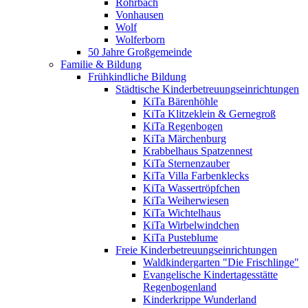
Rohrbach
Vonhausen
Wolf
Wolferborn
50 Jahre Großgemeinde
Familie & Bildung
Frühkindliche Bildung
Städtische Kinderbetreuungseinrichtungen
KiTa Bärenhöhle
KiTa Klitzeklein & Gernegroß
KiTa Regenbogen
KiTa Märchenburg
Krabbelhaus Spatzennest
KiTa Sternenzauber
KiTa Villa Farbenklecks
KiTa Wassertröpfchen
KiTa Weiherwiesen
KiTa Wichtelhaus
KiTa Wirbelwindchen
KiTa Pusteblume
Freie Kinderbetreuungseinrichtungen
Waldkindergarten "Die Frischlinge"
Evangelische Kindertagesstätte
Regenbogenland
Kinderkrippe Wunderland