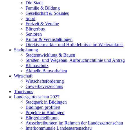
Die Stadt
Familie & Bildung
Gesellschaft & Soziales
Sport
Freizeit & Vereine
Bürgerbus
Senioren
Kultur & Veranstaltungen
Direktvermarkter und Hoferlebnisse im Wetteraukreis
Stadtplanung
Stadtentwicklung & Bauen
Straßen- und Wegebau, Aufbruchrichtlinie und Antrag
Klimaschutz
Aktuelle Bauvorhaben
Wirtschaft
Wirtschaftsförderung
Gewerbeverzeichnis
Tourismus
Landesgartenschau 2027
Stadtpark in Büdingen
Büdingen profitiert
Projekte in Büdingen
Bürgerbeteiligung
Ausschreibungen im Rahmen der Landesgartenschau
Interkommunale Landesgartenschau