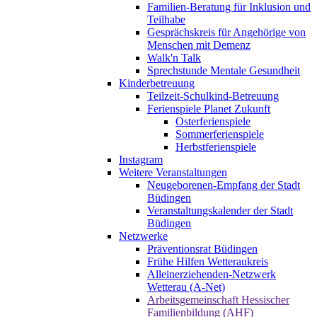
Familien-Beratung für Inklusion und
Teilhabe
Gesprächskreis für Angehörige von
Menschen mit Demenz
Walk'n Talk
Sprechstunde Mentale Gesundheit
Kinderbetreuung
Teilzeit-Schulkind-Betreuung
Ferienspiele Planet Zukunft
Osterferienspiele
Sommerferienspiele
Herbstferienspiele
Instagram
Weitere Veranstaltungen
Neugeborenen-Empfang der Stadt
Büdingen
Veranstaltungskalender der Stadt
Büdingen
Netzwerke
Präventionsrat Büdingen
Frühe Hilfen Wetteraukreis
Alleinerziehenden-Netzwerk
Wetterau (A-Net)
Arbeitsgemeinschaft Hessischer
Familienbildung (AHF)