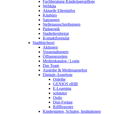
Fachberatung Kindertagespflege
Webkita
Aktuelle Elterninfos
Kitabüro
Satzungen
Stellenausschreibungen
Pädagogik
Stadtelternbeirat
Kontaktformular
Stadtbücherei
Aktionen
Veranstaltungen
Öffnungszeiten
Medienkatalog / Login
Das Team
Ausleihe & Medienangebot
Digitale-Angebote
Onleihe
GENIOS eBIB
E-Learning
sofatutor
Onilo
Digi-Freitag
RiffReporter
Kindergärten, Schulen, Institutionen