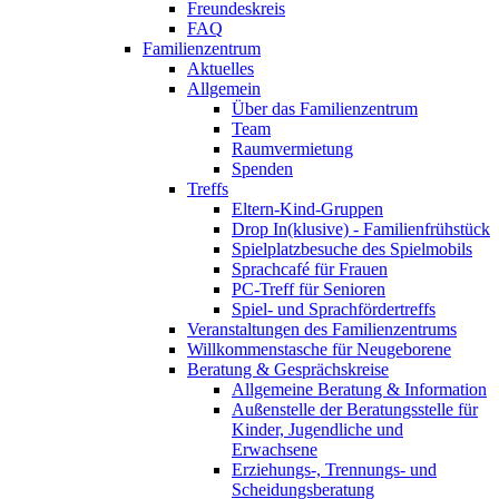
Freundeskreis
FAQ
Familienzentrum
Aktuelles
Allgemein
Über das Familienzentrum
Team
Raumvermietung
Spenden
Treffs
Eltern-Kind-Gruppen
Drop In(klusive) - Familienfrühstück
Spielplatzbesuche des Spielmobils
Sprachcafé für Frauen
PC-Treff für Senioren
Spiel- und Sprachfördertreffs
Veranstaltungen des Familienzentrums
Willkommenstasche für Neugeborene
Beratung & Gesprächskreise
Allgemeine Beratung & Information
Außenstelle der Beratungsstelle für
Kinder, Jugendliche und
Erwachsene
Erziehungs-, Trennungs- und
Scheidungsberatung