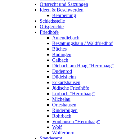
Ortsrecht und Satzungen
Ideen & Beschwerden
Bearbeitung
Schiedsstelle
Ortsgerichte
Friedhöfe
Aulendiebach
Bestattungshain / Waldfriedhof
Büches
Büdingen
Calbach
Diebach am Haag "Herrnhaag"
Dudenrod
Düdelsheim
Eckartshausen
Jüdische Friedhöfe
Lorbach "Herrnhaag"
Michelau
Orleshausen
Rinderbügen
Rohrbach
Vonhausen "Herrnhaag"
Wolf
Wolferborn
Standesamt