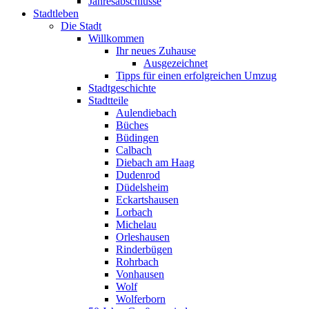
Jahresabschlüsse
Stadtleben
Die Stadt
Willkommen
Ihr neues Zuhause
Ausgezeichnet
Tipps für einen erfolgreichen Umzug
Stadtgeschichte
Stadtteile
Aulendiebach
Büches
Büdingen
Calbach
Diebach am Haag
Dudenrod
Düdelsheim
Eckartshausen
Lorbach
Michelau
Orleshausen
Rinderbügen
Rohrbach
Vonhausen
Wolf
Wolferborn