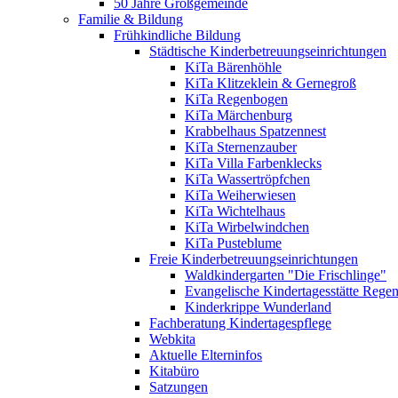
50 Jahre Großgemeinde
Familie & Bildung
Frühkindliche Bildung
Städtische Kinderbetreuungseinrichtungen
KiTa Bärenhöhle
KiTa Klitzeklein & Gernegroß
KiTa Regenbogen
KiTa Märchenburg
Krabbelhaus Spatzennest
KiTa Sternenzauber
KiTa Villa Farbenklecks
KiTa Wassertröpfchen
KiTa Weiherwiesen
KiTa Wichtelhaus
KiTa Wirbelwindchen
KiTa Pusteblume
Freie Kinderbetreuungseinrichtungen
Waldkindergarten "Die Frischlinge"
Evangelische Kindertagesstätte Rege
Kinderkrippe Wunderland
Fachberatung Kindertagespflege
Webkita
Aktuelle Elterninfos
Kitabüro
Satzungen