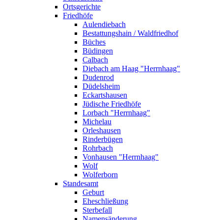
Ortsgerichte
Friedhöfe
Aulendiebach
Bestattungshain / Waldfriedhof
Büches
Büdingen
Calbach
Diebach am Haag "Herrnhaag"
Dudenrod
Düdelsheim
Eckartshausen
Jüdische Friedhöfe
Lorbach "Herrnhaag"
Michelau
Orleshausen
Rinderbügen
Rohrbach
Vonhausen "Herrnhaag"
Wolf
Wolferborn
Standesamt
Geburt
Eheschließung
Sterbefall
Namensänderung