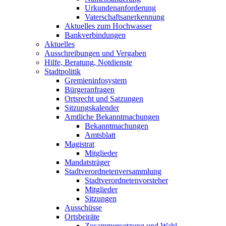
Urkundenanforderung
Vaterschaftsanerkennung
Aktuelles zum Hochwasser
Bankverbindungen
Aktuelles
Ausschreibungen und Vergaben
Hilfe, Beratung, Notdienste
Stadtpolitik
Gremieninfosystem
Bürgeranfragen
Ortsrecht und Satzungen
Sitzungskalender
Amtliche Bekanntmachungen
Bekanntmachungen
Amtsblatt
Magistrat
Mitglieder
Mandatsträger
Stadtverordnetenversammlung
Stadtverordnetenvorsteher
Mitglieder
Sitzungen
Ausschüsse
Ortsbeiräte
Zusammensetzung und Wahl