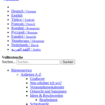
Deutsch /
German
English
Türkçe /
Turkish
Français /
French
Română /
Romanian
Русский /
Russian
Español /
Spanish
Українська /
Ukrainian
Nederlands /
Dutch
اللغة العربية /
Arabic
Volltextsuche
Suchen...
Suchen
Bürgerservice
Anliegen A-Z
Grußwort
Was erledige ich wo?
Veranstaltungskalender
Ortsrecht und Satzungen
Ideen & Beschwerden
Bearbeitung
Schiedsstelle