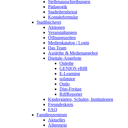
Stellenausschreibungen
Pädagogik
Stadtelternbeirat
Kontaktformular
Stadtbücherei
Aktionen
Veranstaltungen
Öffnungszeiten
Medienkatalog / Login
Das Team
Ausleihe & Medienangebot
Digitale-Angebote
Onleihe
GENIOS eBIB
E-Learning
sofatutor
Onilo
Digi-Freitag
RiffReporter
Kindergärten, Schulen, Institutionen
Freundeskreis
FAQ
Familienzentrum
Aktuelles
Allgemein