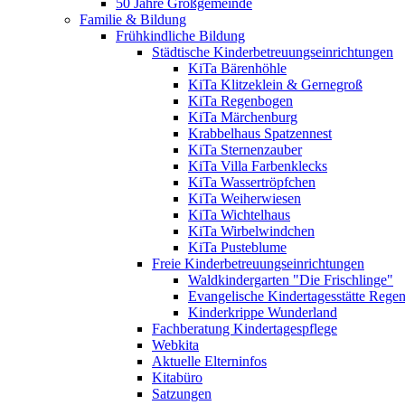
50 Jahre Großgemeinde
Familie & Bildung
Frühkindliche Bildung
Städtische Kinderbetreuungseinrichtungen
KiTa Bärenhöhle
KiTa Klitzeklein & Gernegroß
KiTa Regenbogen
KiTa Märchenburg
Krabbelhaus Spatzennest
KiTa Sternenzauber
KiTa Villa Farbenklecks
KiTa Wassertröpfchen
KiTa Weiherwiesen
KiTa Wichtelhaus
KiTa Wirbelwindchen
KiTa Pusteblume
Freie Kinderbetreuungseinrichtungen
Waldkindergarten "Die Frischlinge"
Evangelische Kindertagesstätte Rege
Kinderkrippe Wunderland
Fachberatung Kindertagespflege
Webkita
Aktuelle Elterninfos
Kitabüro
Satzungen