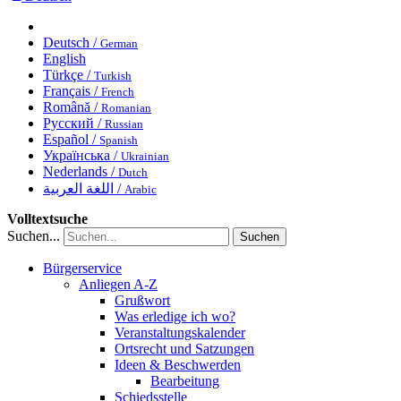
Deutsch /
German
English
Türkçe /
Turkish
Français /
French
Română /
Romanian
Русский /
Russian
Español /
Spanish
Українська /
Ukrainian
Nederlands /
Dutch
اللغة العربية /
Arabic
Volltextsuche
Suchen...
Suchen
Bürgerservice
Anliegen A-Z
Grußwort
Was erledige ich wo?
Veranstaltungskalender
Ortsrecht und Satzungen
Ideen & Beschwerden
Bearbeitung
Schiedsstelle