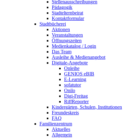
Stellenausschreibungen
Pädagogik
Stadtelternbeirat
Kontaktformular
Stadtbücherei
Aktionen
Veranstaltungen
Öffnungszeiten
Medienkatalog / Login
Das Team
Ausleihe & Medienangebot
Digitale-Angebote
Onleihe
GENIOS eBIB
E-Learning
sofatutor
Onilo
Digi-Freitag
RiffReporter
Kindergärten, Schulen, Institutionen
Freundeskreis
FAQ
Familienzentrum
Aktuelles
Allgemein