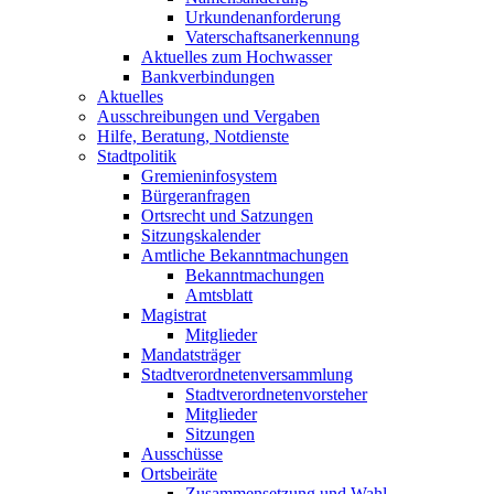
Urkundenanforderung
Vaterschaftsanerkennung
Aktuelles zum Hochwasser
Bankverbindungen
Aktuelles
Ausschreibungen und Vergaben
Hilfe, Beratung, Notdienste
Stadtpolitik
Gremieninfosystem
Bürgeranfragen
Ortsrecht und Satzungen
Sitzungskalender
Amtliche Bekanntmachungen
Bekanntmachungen
Amtsblatt
Magistrat
Mitglieder
Mandatsträger
Stadtverordnetenversammlung
Stadtverordnetenvorsteher
Mitglieder
Sitzungen
Ausschüsse
Ortsbeiräte
Zusammensetzung und Wahl