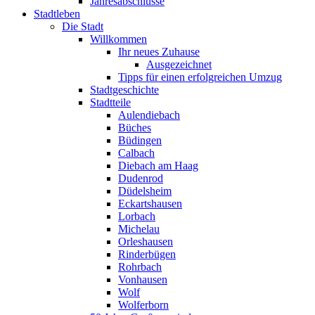
Jahresabschlüsse
Stadtleben
Die Stadt
Willkommen
Ihr neues Zuhause
Ausgezeichnet
Tipps für einen erfolgreichen Umzug
Stadtgeschichte
Stadtteile
Aulendiebach
Büches
Büdingen
Calbach
Diebach am Haag
Dudenrod
Düdelsheim
Eckartshausen
Lorbach
Michelau
Orleshausen
Rinderbügen
Rohrbach
Vonhausen
Wolf
Wolferborn