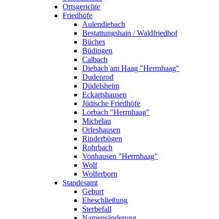
Ortsgerichte
Friedhöfe
Aulendiebach
Bestattungshain / Waldfriedhof
Büches
Büdingen
Calbach
Diebach am Haag "Herrnhaag"
Dudenrod
Düdelsheim
Eckartshausen
Jüdische Friedhöfe
Lorbach "Herrnhaag"
Michelau
Orleshausen
Rinderbügen
Rohrbach
Vonhausen "Herrnhaag"
Wolf
Wolferborn
Standesamt
Geburt
Eheschließung
Sterbefall
Namensänderung