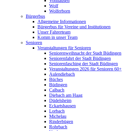
Vonhausen
Wolf
Wolferborn
Bürgerbus
Allgemeine Informationen
Bürgerbus für Vereine und Institutionen
Unser Fahrerteam
Komm in unser Team
Senioren
Veranstaltungen für Senioren
Seniorenweihnacht der Stadt Büdingen
Seniorenfahrt der Stadt Büdingen
Seniorenfasching der Stadt Büdingen
Veranstaltungen 2026 für Senioren 60+
Aulendiebach
Büches
Büdingen
Calbach
Diebach am Haag
Düdelsheim
Eckartshausen
Lorbach
Michelau
Rinderbügen
Rohrbach