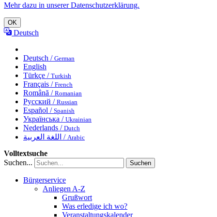
Mehr dazu in unserer Datenschutzerklärung.
OK
Deutsch
Deutsch /
German
English
Türkçe /
Turkish
Français /
French
Română /
Romanian
Русский /
Russian
Español /
Spanish
Українська /
Ukrainian
Nederlands /
Dutch
اللغة العربية /
Arabic
Volltextsuche
Suchen...
Suchen
Bürgerservice
Anliegen A-Z
Grußwort
Was erledige ich wo?
Veranstaltungskalender