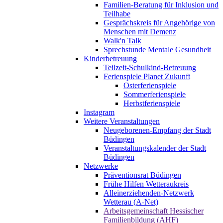
Familien-Beratung für Inklusion und
Teilhabe
Gesprächskreis für Angehörige von
Menschen mit Demenz
Walk'n Talk
Sprechstunde Mentale Gesundheit
Kinderbetreuung
Teilzeit-Schulkind-Betreuung
Ferienspiele Planet Zukunft
Osterferienspiele
Sommerferienspiele
Herbstferienspiele
Instagram
Weitere Veranstaltungen
Neugeborenen-Empfang der Stadt
Büdingen
Veranstaltungskalender der Stadt
Büdingen
Netzwerke
Präventionsrat Büdingen
Frühe Hilfen Wetteraukreis
Alleinerziehenden-Netzwerk
Wetterau (A-Net)
Arbeitsgemeinschaft Hessischer
Familienbildung (AHF)