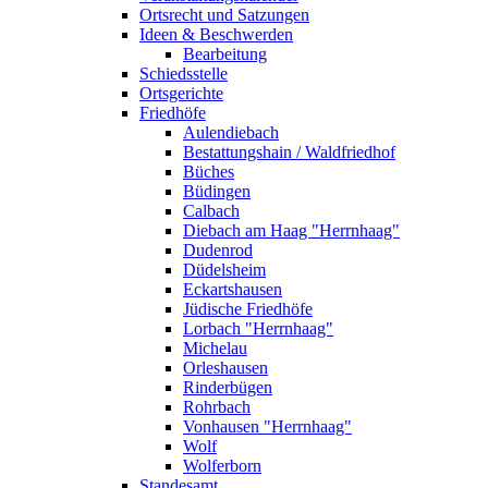
Ortsrecht und Satzungen
Ideen & Beschwerden
Bearbeitung
Schiedsstelle
Ortsgerichte
Friedhöfe
Aulendiebach
Bestattungshain / Waldfriedhof
Büches
Büdingen
Calbach
Diebach am Haag "Herrnhaag"
Dudenrod
Düdelsheim
Eckartshausen
Jüdische Friedhöfe
Lorbach "Herrnhaag"
Michelau
Orleshausen
Rinderbügen
Rohrbach
Vonhausen "Herrnhaag"
Wolf
Wolferborn
Standesamt