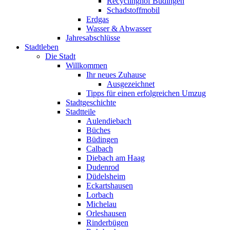
Recyclinghof Büdingen
Schadstoffmobil
Erdgas
Wasser & Abwasser
Jahresabschlüsse
Stadtleben
Die Stadt
Willkommen
Ihr neues Zuhause
Ausgezeichnet
Tipps für einen erfolgreichen Umzug
Stadtgeschichte
Stadtteile
Aulendiebach
Büches
Büdingen
Calbach
Diebach am Haag
Dudenrod
Düdelsheim
Eckartshausen
Lorbach
Michelau
Orleshausen
Rinderbügen