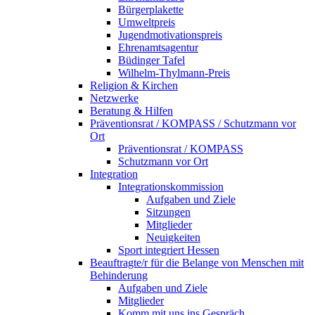
Bürgerplakette
Umweltpreis
Jugendmotivationspreis
Ehrenamtsagentur
Büdinger Tafel
Wilhelm-Thylmann-Preis
Religion & Kirchen
Netzwerke
Beratung & Hilfen
Präventionsrat / KOMPASS / Schutzmann vor
Ort
Präventionsrat / KOMPASS
Schutzmann vor Ort
Integration
Integrationskommission
Aufgaben und Ziele
Sitzungen
Mitglieder
Neuigkeiten
Sport integriert Hessen
Beauftragte/r für die Belange von Menschen mit
Behinderung
Aufgaben und Ziele
Mitglieder
Komm mit uns ins Gespräch