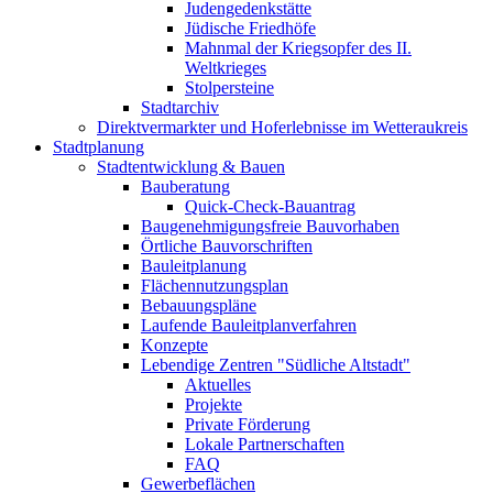
Judengedenkstätte
Jüdische Friedhöfe
Mahnmal der Kriegsopfer des II.
Weltkrieges
Stolpersteine
Stadtarchiv
Direktvermarkter und Hoferlebnisse im Wetteraukreis
Stadtplanung
Stadtentwicklung & Bauen
Bauberatung
Quick-Check-Bauantrag
Baugenehmigungsfreie Bauvorhaben
Örtliche Bauvorschriften
Bauleitplanung
Flächennutzungsplan
Bebauungspläne
Laufende Bauleitplanverfahren
Konzepte
Lebendige Zentren "Südliche Altstadt"
Aktuelles
Projekte
Private Förderung
Lokale Partnerschaften
FAQ
Gewerbeflächen