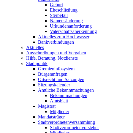
Geburt
Eheschließung
Sterbefall
Namensänderung
Urkundenanforderung
Vaterschaftsanerkennung
Aktuelles zum Hochwasser
Bankverbindungen
Aktuelles
Ausschreibungen und Vergaben
Hilfe, Beratung, Notdienste
Stadtpolitik
Gremieninfosystem
Bürgeranfragen
Ortsrecht und Satzungen
Sitzungskalender
Amtliche Bekanntmachungen
Bekanntmachungen
Amtsblatt
Magistrat
Mitglieder
Mandatsträger
Stadtverordnetenversammlung
Stadtverordnetenvorsteher
Mitglieder