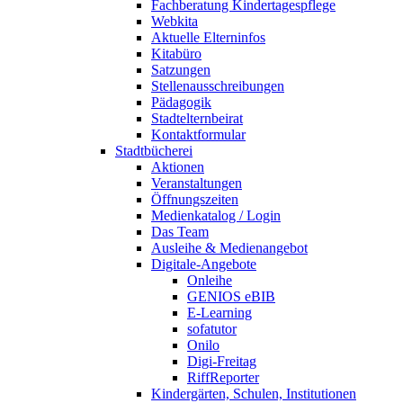
Fachberatung Kindertagespflege
Webkita
Aktuelle Elterninfos
Kitabüro
Satzungen
Stellenausschreibungen
Pädagogik
Stadtelternbeirat
Kontaktformular
Stadtbücherei
Aktionen
Veranstaltungen
Öffnungszeiten
Medienkatalog / Login
Das Team
Ausleihe & Medienangebot
Digitale-Angebote
Onleihe
GENIOS eBIB
E-Learning
sofatutor
Onilo
Digi-Freitag
RiffReporter
Kindergärten, Schulen, Institutionen