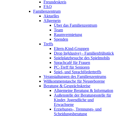
Freundeskreis
FAQ
Familienzentrum
Aktuelles
Allgemein
Über das Familienzentrum
Team
Raumvermietung
Spenden
Treffs
Eltern-Kind-Gruppen
Drop In(klusive) - Familienfrühstück
Spielplatzbesuche des Spielmobils
Sprachcafé für Frauen
PC-Treff für Senioren
Spiel- und Sprachfördertreffs
Veranstaltungen des Familienzentrums
Willkommenstasche für Neugeborene
Beratung & Gesprächskreise
Allgemeine Beratung & Information
Außenstelle der Beratungsstelle für
Kinder, Jugendliche und
Erwachsene
Erziehungs-, Trennungs- und
Scheidungsberatung