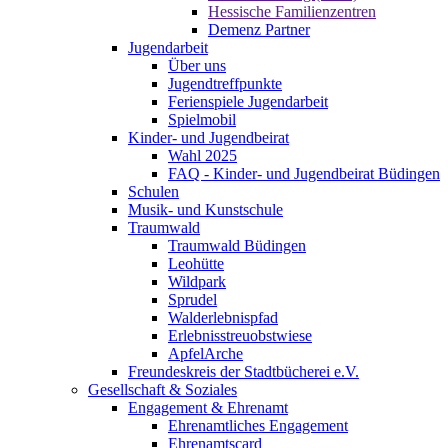
Hessische Familienzentren
Demenz Partner
Jugendarbeit
Über uns
Jugendtreffpunkte
Ferienspiele Jugendarbeit
Spielmobil
Kinder- und Jugendbeirat
Wahl 2025
FAQ - Kinder- und Jugendbeirat Büdingen
Schulen
Musik- und Kunstschule
Traumwald
Traumwald Büdingen
Leohütte
Wildpark
Sprudel
Walderlebnispfad
Erlebnisstreuobstwiese
ApfelArche
Freundeskreis der Stadtbücherei e.V.
Gesellschaft & Soziales
Engagement & Ehrenamt
Ehrenamtliches Engagement
Ehrenamtscard