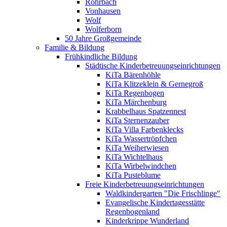
Rohrbach
Vonhausen
Wolf
Wolferborn
50 Jahre Großgemeinde
Familie & Bildung
Frühkindliche Bildung
Städtische Kinderbetreuungseinrichtungen
KiTa Bärenhöhle
KiTa Klitzeklein & Gernegroß
KiTa Regenbogen
KiTa Märchenburg
Krabbelhaus Spatzennest
KiTa Sternenzauber
KiTa Villa Farbenklecks
KiTa Wassertröpfchen
KiTa Weiherwiesen
KiTa Wichtelhaus
KiTa Wirbelwindchen
KiTa Pusteblume
Freie Kinderbetreuungseinrichtungen
Waldkindergarten "Die Frischlinge"
Evangelische Kindertagesstätte
Regenbogenland
Kinderkrippe Wunderland