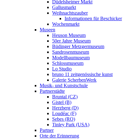
Düdelsheimer Markt
Gallusmarkt
Weihnachtszauber
Informationen für Beschicker
Wochenmarkt
Museen
Heuson Museum
50er Jahre Museum
Büdinger Metzgermuseum
Sandrosenmuseum
Modellbaumuseum
Schlossmuseum
Lo Studio
bruno 11 zeitgenössische kunst
Galerie ScherbenWerk
Musik- und Kunstschule
Partnerstädte
Bruntal (CZ)
Gistel (B)
Herzberg (D)
Loudéac (F)
Sebes (RO)
Tinley Park (USA)
Partner
Orte der Erinnerung