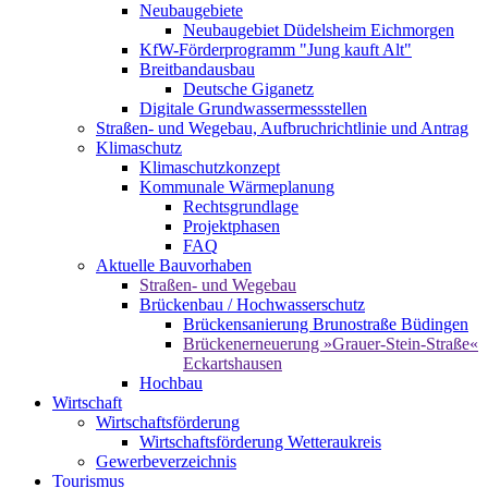
Neubaugebiete
Neubaugebiet Düdelsheim Eichmorgen
KfW-Förderprogramm "Jung kauft Alt"
Breitbandausbau
Deutsche Giganetz
Digitale Grundwassermessstellen
Straßen- und Wegebau, Aufbruchrichtlinie und Antrag
Klimaschutz
Klimaschutzkonzept
Kommunale Wärmeplanung
Rechtsgrundlage
Projektphasen
FAQ
Aktuelle Bauvorhaben
Straßen- und Wegebau
Brückenbau / Hochwasserschutz
Brückensanierung Brunostraße Büdingen
Brückenerneuerung »Grauer-Stein-Straße«
Eckartshausen
Hochbau
Wirtschaft
Wirtschaftsförderung
Wirtschaftsförderung Wetteraukreis
Gewerbeverzeichnis
Tourismus