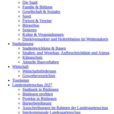
Die Stadt
Familie & Bildung
Gesellschaft & Soziales
Sport
Freizeit & Vereine
Bürgerbus
Senioren
Kultur & Veranstaltungen
Direktvermarkter und Hoferlebnisse im Wetteraukreis
Stadtplanung
Stadtentwicklung & Bauen
Straßen- und Wegebau, Aufbruchrichtlinie und Antrag
Klimaschutz
Aktuelle Bauvorhaben
Wirtschaft
Wirtschaftsförderung
Gewerbeverzeichnis
Tourismus
Landesgartenschau 2027
Stadtpark in Büdingen
Büdingen profitiert
Projekte in Büdingen
Bürgerbeteiligung
Ausschreibungen im Rahmen der Landesgartenschau
Interkommunale Landesgartenschau