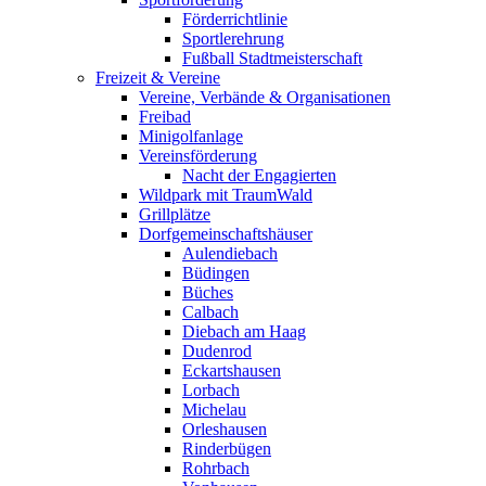
Förderrichtlinie
Sportlerehrung
Fußball Stadtmeisterschaft
Freizeit & Vereine
Vereine, Verbände & Organisationen
Freibad
Minigolfanlage
Vereinsförderung
Nacht der Engagierten
Wildpark mit TraumWald
Grillplätze
Dorfgemeinschaftshäuser
Aulendiebach
Büdingen
Büches
Calbach
Diebach am Haag
Dudenrod
Eckartshausen
Lorbach
Michelau
Orleshausen
Rinderbügen
Rohrbach