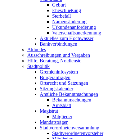
Geburt
Eheschließung
Sterbefall
Namensänderung
Urkundenanforderung
Vaterschaftsanerkennung
Aktuelles zum Hochwasser
Bankverbindungen
Aktuelles
Ausschreibungen und Vergaben
Hilfe, Beratung, Notdienste
Stadtpolitik
Gremieninfosystem
Bürgeranfragen
Ortsrecht und Satzungen
Sitzungskalender
Amtliche Bekanntmachungen
Bekanntmachungen
Amtsblatt
Magistrat
Mitglieder
Mandatsträger
Stadtverordnetenversammlung
Stadtverordnetenvorsteher
Mitglieder