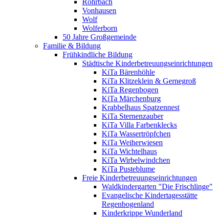
Rohrbach
Vonhausen
Wolf
Wolferborn
50 Jahre Großgemeinde
Familie & Bildung
Frühkindliche Bildung
Städtische Kinderbetreuungseinrichtungen
KiTa Bärenhöhle
KiTa Klitzeklein & Gernegroß
KiTa Regenbogen
KiTa Märchenburg
Krabbelhaus Spatzennest
KiTa Sternenzauber
KiTa Villa Farbenklecks
KiTa Wassertröpfchen
KiTa Weiherwiesen
KiTa Wichtelhaus
KiTa Wirbelwindchen
KiTa Pusteblume
Freie Kinderbetreuungseinrichtungen
Waldkindergarten "Die Frischlinge"
Evangelische Kindertagesstätte
Regenbogenland
Kinderkrippe Wunderland