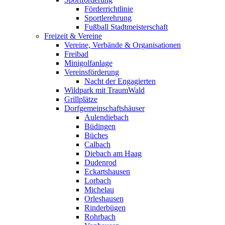
Förderrichtlinie
Sportlerehrung
Fußball Stadtmeisterschaft
Freizeit & Vereine
Vereine, Verbände & Organisationen
Freibad
Minigolfanlage
Vereinsförderung
Nacht der Engagierten
Wildpark mit TraumWald
Grillplätze
Dorfgemeinschaftshäuser
Aulendiebach
Büdingen
Büches
Calbach
Diebach am Haag
Dudenrod
Eckartshausen
Lorbach
Michelau
Orleshausen
Rinderbügen
Rohrbach