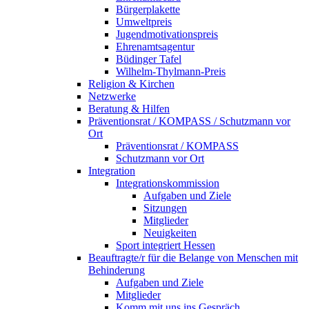
Bürgerplakette
Umweltpreis
Jugendmotivationspreis
Ehrenamtsagentur
Büdinger Tafel
Wilhelm-Thylmann-Preis
Religion & Kirchen
Netzwerke
Beratung & Hilfen
Präventionsrat / KOMPASS / Schutzmann vor
Ort
Präventionsrat / KOMPASS
Schutzmann vor Ort
Integration
Integrationskommission
Aufgaben und Ziele
Sitzungen
Mitglieder
Neuigkeiten
Sport integriert Hessen
Beauftragte/r für die Belange von Menschen mit
Behinderung
Aufgaben und Ziele
Mitglieder
Komm mit uns ins Gespräch