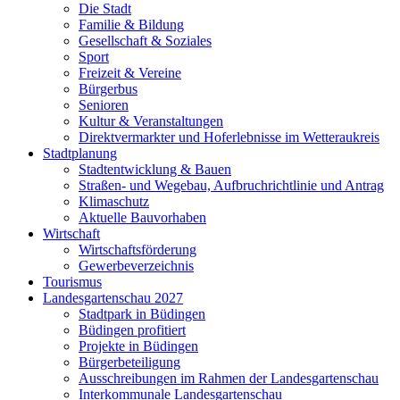
Die Stadt
Familie & Bildung
Gesellschaft & Soziales
Sport
Freizeit & Vereine
Bürgerbus
Senioren
Kultur & Veranstaltungen
Direktvermarkter und Hoferlebnisse im Wetteraukreis
Stadtplanung
Stadtentwicklung & Bauen
Straßen- und Wegebau, Aufbruchrichtlinie und Antrag
Klimaschutz
Aktuelle Bauvorhaben
Wirtschaft
Wirtschaftsförderung
Gewerbeverzeichnis
Tourismus
Landesgartenschau 2027
Stadtpark in Büdingen
Büdingen profitiert
Projekte in Büdingen
Bürgerbeteiligung
Ausschreibungen im Rahmen der Landesgartenschau
Interkommunale Landesgartenschau