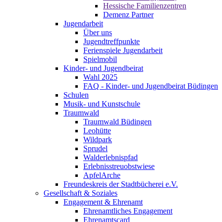
Hessische Familienzentren
Demenz Partner
Jugendarbeit
Über uns
Jugendtreffpunkte
Ferienspiele Jugendarbeit
Spielmobil
Kinder- und Jugendbeirat
Wahl 2025
FAQ - Kinder- und Jugendbeirat Büdingen
Schulen
Musik- und Kunstschule
Traumwald
Traumwald Büdingen
Leohütte
Wildpark
Sprudel
Walderlebnispfad
Erlebnisstreuobstwiese
ApfelArche
Freundeskreis der Stadtbücherei e.V.
Gesellschaft & Soziales
Engagement & Ehrenamt
Ehrenamtliches Engagement
Ehrenamtscard