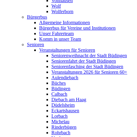
Vonhausen
Wolf
Wolferborn
Bürgerbus
Allgemeine Informationen
Bürgerbus für Vereine und Institutionen
Unser Fahrerteam
Komm in unser Team
Senioren
Veranstaltungen für Senioren
Seniorenweihnacht der Stadt Büdingen
Seniorenfahrt der Stadt Büdingen
Seniorenfasching der Stadt Büdingen
Veranstaltungen 2026 für Senioren 60+
Aulendiebach
Büches
Büdingen
Calbach
Diebach am Haag
Düdelsheim
Eckartshausen
Lorbach
Michelau
Rinderbügen
Rohrbach