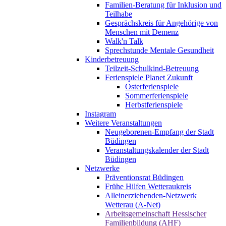
Familien-Beratung für Inklusion und
Teilhabe
Gesprächskreis für Angehörige von
Menschen mit Demenz
Walk'n Talk
Sprechstunde Mentale Gesundheit
Kinderbetreuung
Teilzeit-Schulkind-Betreuung
Ferienspiele Planet Zukunft
Osterferienspiele
Sommerferienspiele
Herbstferienspiele
Instagram
Weitere Veranstaltungen
Neugeborenen-Empfang der Stadt
Büdingen
Veranstaltungskalender der Stadt
Büdingen
Netzwerke
Präventionsrat Büdingen
Frühe Hilfen Wetteraukreis
Alleinerziehenden-Netzwerk
Wetterau (A-Net)
Arbeitsgemeinschaft Hessischer
Familienbildung (AHF)