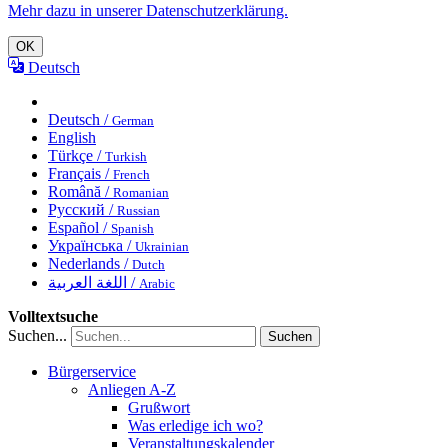
Mehr dazu in unserer Datenschutzerklärung.
OK
Deutsch
Deutsch /
German
English
Türkçe /
Turkish
Français /
French
Română /
Romanian
Русский /
Russian
Español /
Spanish
Українська /
Ukrainian
Nederlands /
Dutch
اللغة العربية /
Arabic
Volltextsuche
Suchen...
Suchen
Bürgerservice
Anliegen A-Z
Grußwort
Was erledige ich wo?
Veranstaltungskalender