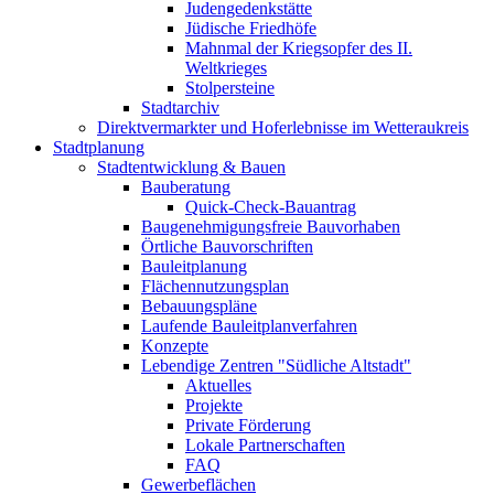
Judengedenkstätte
Jüdische Friedhöfe
Mahnmal der Kriegsopfer des II.
Weltkrieges
Stolpersteine
Stadtarchiv
Direktvermarkter und Hoferlebnisse im Wetteraukreis
Stadtplanung
Stadtentwicklung & Bauen
Bauberatung
Quick-Check-Bauantrag
Baugenehmigungsfreie Bauvorhaben
Örtliche Bauvorschriften
Bauleitplanung
Flächennutzungsplan
Bebauungspläne
Laufende Bauleitplanverfahren
Konzepte
Lebendige Zentren "Südliche Altstadt"
Aktuelles
Projekte
Private Förderung
Lokale Partnerschaften
FAQ
Gewerbeflächen