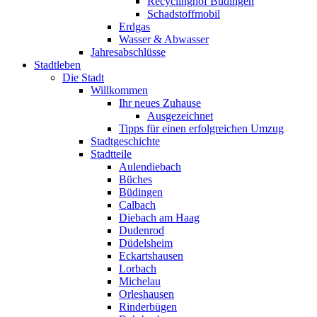
Recyclinghof Büdingen
Schadstoffmobil
Erdgas
Wasser & Abwasser
Jahresabschlüsse
Stadtleben
Die Stadt
Willkommen
Ihr neues Zuhause
Ausgezeichnet
Tipps für einen erfolgreichen Umzug
Stadtgeschichte
Stadtteile
Aulendiebach
Büches
Büdingen
Calbach
Diebach am Haag
Dudenrod
Düdelsheim
Eckartshausen
Lorbach
Michelau
Orleshausen
Rinderbügen