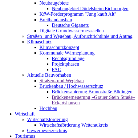
Neubaugebiete
Neubaugebiet Düdelsheim Eichmorgen
KfW-Förderprogramm "Jung kauft Alt"
Breitbandausbau
Deutsche Giganetz
Digitale Grundwassermessstellen
Straßen- und Wegebau, Aufbruchrichtlinie und Antrag
Klimaschutz
Klimaschutzkonzept
Kommunale Wärmeplanung
Rechtsgrundlage
Projektphasen
FAQ
Aktuelle Bauvorhaben
Straßen- und Wegebau
Brückenbau / Hochwasserschutz
Brückensanierung Brunostraße Büdingen
Brückenerneuerung »Grauer-Stein-Straße«
Eckartshausen
Hochbau
Wirtschaft
Wirtschaftsförderung
Wirtschaftsförderung Wetteraukreis
Gewerbeverzeichnis
Tourismus