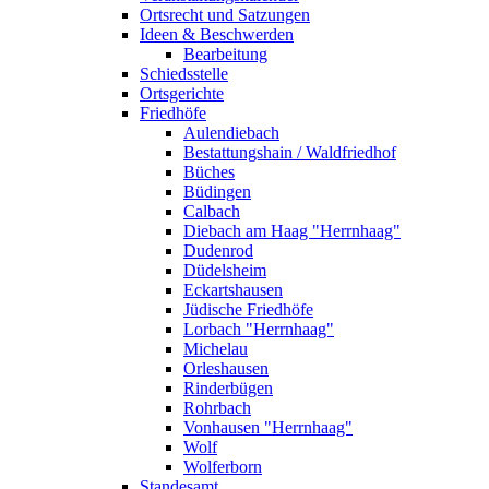
Ortsrecht und Satzungen
Ideen & Beschwerden
Bearbeitung
Schiedsstelle
Ortsgerichte
Friedhöfe
Aulendiebach
Bestattungshain / Waldfriedhof
Büches
Büdingen
Calbach
Diebach am Haag "Herrnhaag"
Dudenrod
Düdelsheim
Eckartshausen
Jüdische Friedhöfe
Lorbach "Herrnhaag"
Michelau
Orleshausen
Rinderbügen
Rohrbach
Vonhausen "Herrnhaag"
Wolf
Wolferborn
Standesamt