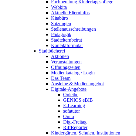
Fachberatung Kindertagespflege
Webkita
Aktuelle Elterninfos
Kitabüro
Satzungen
Stellenausschreibungen
Pädagogik
Stadtelternbeirat
Kontaktformular
Stadtbücherei
Aktionen
Veranstaltungen
Öffnungszeiten
Medienkatalog / Login
Das Team
Ausleihe & Medienangebot
Digitale-Angebote
Onleihe
GENIOS eBIB
E-Learning
sofatutor
Onilo
Digi-Freitag
RiffReporter
Kindergärten, Schulen, Institutionen