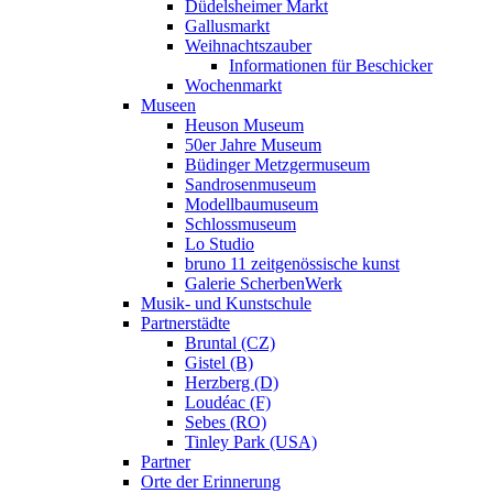
Düdelsheimer Markt
Gallusmarkt
Weihnachtszauber
Informationen für Beschicker
Wochenmarkt
Museen
Heuson Museum
50er Jahre Museum
Büdinger Metzgermuseum
Sandrosenmuseum
Modellbaumuseum
Schlossmuseum
Lo Studio
bruno 11 zeitgenössische kunst
Galerie ScherbenWerk
Musik- und Kunstschule
Partnerstädte
Bruntal (CZ)
Gistel (B)
Herzberg (D)
Loudéac (F)
Sebes (RO)
Tinley Park (USA)
Partner
Orte der Erinnerung