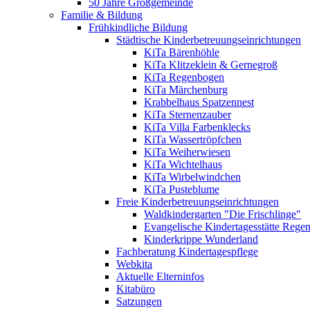
50 Jahre Großgemeinde
Familie & Bildung
Frühkindliche Bildung
Städtische Kinderbetreuungseinrichtungen
KiTa Bärenhöhle
KiTa Klitzeklein & Gernegroß
KiTa Regenbogen
KiTa Märchenburg
Krabbelhaus Spatzennest
KiTa Sternenzauber
KiTa Villa Farbenklecks
KiTa Wassertröpfchen
KiTa Weiherwiesen
KiTa Wichtelhaus
KiTa Wirbelwindchen
KiTa Pusteblume
Freie Kinderbetreuungseinrichtungen
Waldkindergarten "Die Frischlinge"
Evangelische Kindertagesstätte Rege
Kinderkrippe Wunderland
Fachberatung Kindertagespflege
Webkita
Aktuelle Elterninfos
Kitabüro
Satzungen