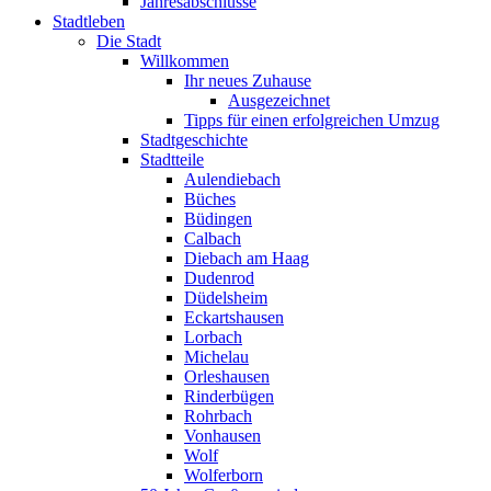
Jahresabschlüsse
Stadtleben
Die Stadt
Willkommen
Ihr neues Zuhause
Ausgezeichnet
Tipps für einen erfolgreichen Umzug
Stadtgeschichte
Stadtteile
Aulendiebach
Büches
Büdingen
Calbach
Diebach am Haag
Dudenrod
Düdelsheim
Eckartshausen
Lorbach
Michelau
Orleshausen
Rinderbügen
Rohrbach
Vonhausen
Wolf
Wolferborn