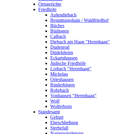
Ortsgerichte
Friedhöfe
Aulendiebach
Bestattungshain / Waldfriedhof
Büches
Büdingen
Calbach
Diebach am Haag "Herrnhaag"
Dudenrod
Düdelsheim
Eckartshausen
Jüdische Friedhöfe
Lorbach "Herrnhaag"
Michelau
Orleshausen
Rinderbügen
Rohrbach
Vonhausen "Herrnhaag"
Wolf
Wolferborn
Standesamt
Geburt
Eheschließung
Sterbefall
Namensänderung