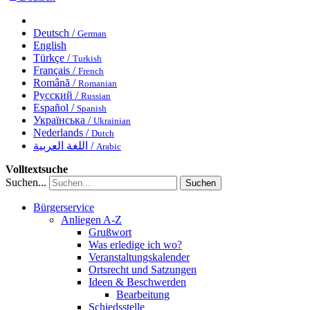
Deutsch /
German
English
Türkçe /
Turkish
Français /
French
Română /
Romanian
Русский /
Russian
Español /
Spanish
Українська /
Ukrainian
Nederlands /
Dutch
اللغة العربية /
Arabic
Volltextsuche
Suchen...
Suchen
Bürgerservice
Anliegen A-Z
Grußwort
Was erledige ich wo?
Veranstaltungskalender
Ortsrecht und Satzungen
Ideen & Beschwerden
Bearbeitung
Schiedsstelle