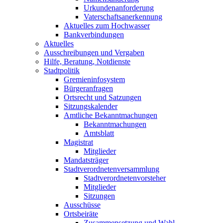
Urkundenanforderung
Vaterschaftsanerkennung
Aktuelles zum Hochwasser
Bankverbindungen
Aktuelles
Ausschreibungen und Vergaben
Hilfe, Beratung, Notdienste
Stadtpolitik
Gremieninfosystem
Bürgeranfragen
Ortsrecht und Satzungen
Sitzungskalender
Amtliche Bekanntmachungen
Bekanntmachungen
Amtsblatt
Magistrat
Mitglieder
Mandatsträger
Stadtverordnetenversammlung
Stadtverordnetenvorsteher
Mitglieder
Sitzungen
Ausschüsse
Ortsbeiräte
Zusammensetzung und Wahl