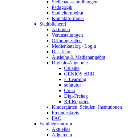
Stellenausschreibungen
Pädagogik
Stadtelternbeirat
Kontaktformular
Stadtbücherei
Aktionen
Veranstaltungen
Öffnungszeiten
Medienkatalog / Login
Das Team
Ausleihe & Medienangebot
Digitale-Angebote
Onleihe
GENIOS eBIB
E-Learning
sofatutor
Onilo
Digi-Freitag
RiffReporter
Kindergärten, Schulen, Institutionen
Freundeskreis
FAQ
Familienzentrum
Aktuelles
Allgemein