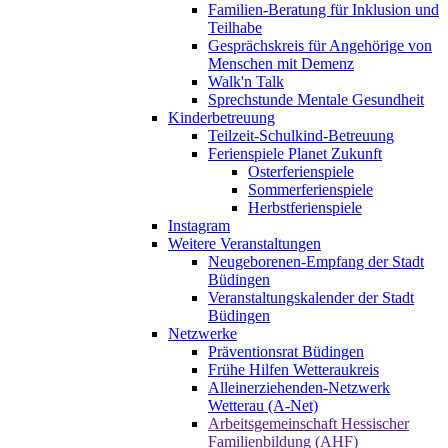
Familien-Beratung für Inklusion und
Teilhabe
Gesprächskreis für Angehörige von
Menschen mit Demenz
Walk'n Talk
Sprechstunde Mentale Gesundheit
Kinderbetreuung
Teilzeit-Schulkind-Betreuung
Ferienspiele Planet Zukunft
Osterferienspiele
Sommerferienspiele
Herbstferienspiele
Instagram
Weitere Veranstaltungen
Neugeborenen-Empfang der Stadt
Büdingen
Veranstaltungskalender der Stadt
Büdingen
Netzwerke
Präventionsrat Büdingen
Frühe Hilfen Wetteraukreis
Alleinerziehenden-Netzwerk
Wetterau (A-Net)
Arbeitsgemeinschaft Hessischer
Familienbildung (AHF)