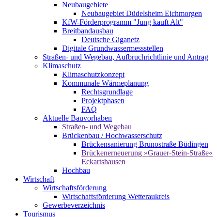
Neubaugebiete
Neubaugebiet Düdelsheim Eichmorgen
KfW-Förderprogramm "Jung kauft Alt"
Breitbandausbau
Deutsche Giganetz
Digitale Grundwassermessstellen
Straßen- und Wegebau, Aufbruchrichtlinie und Antrag
Klimaschutz
Klimaschutzkonzept
Kommunale Wärmeplanung
Rechtsgrundlage
Projektphasen
FAQ
Aktuelle Bauvorhaben
Straßen- und Wegebau
Brückenbau / Hochwasserschutz
Brückensanierung Brunostraße Büdingen
Brückenerneuerung »Grauer-Stein-Straße«
Eckartshausen
Hochbau
Wirtschaft
Wirtschaftsförderung
Wirtschaftsförderung Wetteraukreis
Gewerbeverzeichnis
Tourismus