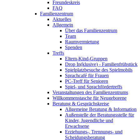
Freundeskreis
FAQ
Familienzentrum
Aktuelles
Allgemein
Über das Familienzentrum
Team
Raumvermietung
Spenden
Treffs
Eltern-Kind-Gruppen
Drop In(klusive) - Familienfrühstück
Spielplatzbesuche des Spielmobils
Sprachcafé für Frauen
PC-Treff für Senioren
Spiel- und Sprachfördertreffs
Veranstaltungen des Familienzentrums
Willkommenstasche für Neugeborene
Beratung & Gesprächskreise
Allgemeine Beratung & Information
Außenstelle der Beratungsstelle für
Kinder, Jugendliche und
Erwachsene
Erziehungs-, Trennungs- und
Scheidungsberatung