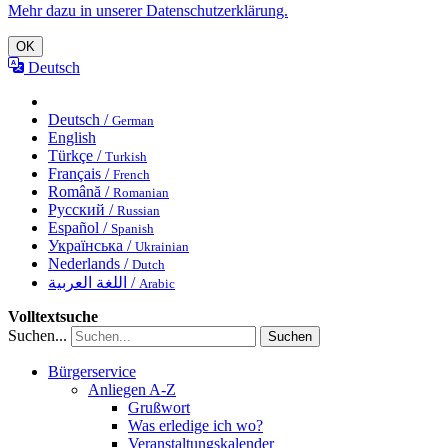
Mehr dazu in unserer Datenschutzerklärung.
OK
Deutsch
Deutsch /
German
English
Türkçe /
Turkish
Français /
French
Română /
Romanian
Русский /
Russian
Español /
Spanish
Українська /
Ukrainian
Nederlands /
Dutch
اللغة العربية /
Arabic
Volltextsuche
Suchen...
Suchen
Bürgerservice
Anliegen A-Z
Grußwort
Was erledige ich wo?
Veranstaltungskalender