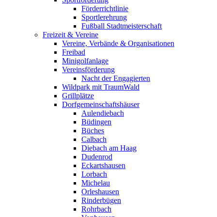
Förderrichtlinie
Sportlerehrung
Fußball Stadtmeisterschaft
Freizeit & Vereine
Vereine, Verbände & Organisationen
Freibad
Minigolfanlage
Vereinsförderung
Nacht der Engagierten
Wildpark mit TraumWald
Grillplätze
Dorfgemeinschaftshäuser
Aulendiebach
Büdingen
Büches
Calbach
Diebach am Haag
Dudenrod
Eckartshausen
Lorbach
Michelau
Orleshausen
Rinderbügen
Rohrbach