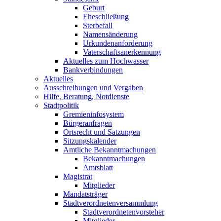
Geburt
Eheschließung
Sterbefall
Namensänderung
Urkundenanforderung
Vaterschaftsanerkennung
Aktuelles zum Hochwasser
Bankverbindungen
Aktuelles
Ausschreibungen und Vergaben
Hilfe, Beratung, Notdienste
Stadtpolitik
Gremieninfosystem
Bürgeranfragen
Ortsrecht und Satzungen
Sitzungskalender
Amtliche Bekanntmachungen
Bekanntmachungen
Amtsblatt
Magistrat
Mitglieder
Mandatsträger
Stadtverordnetenversammlung
Stadtverordnetenvorsteher
Mitglieder