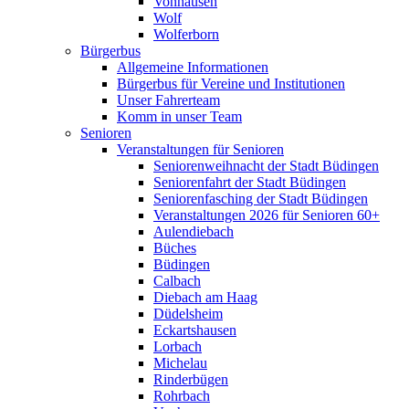
Vonhausen
Wolf
Wolferborn
Bürgerbus
Allgemeine Informationen
Bürgerbus für Vereine und Institutionen
Unser Fahrerteam
Komm in unser Team
Senioren
Veranstaltungen für Senioren
Seniorenweihnacht der Stadt Büdingen
Seniorenfahrt der Stadt Büdingen
Seniorenfasching der Stadt Büdingen
Veranstaltungen 2026 für Senioren 60+
Aulendiebach
Büches
Büdingen
Calbach
Diebach am Haag
Düdelsheim
Eckartshausen
Lorbach
Michelau
Rinderbügen
Rohrbach