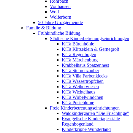
Rohrbach
Vonhausen
Wolf
Wolferborn
50 Jahre Großgemeinde
Familie & Bildung
Frühkindliche Bildung
Städtische Kinderbetreuungseinrichtungen
KiTa Bärenhöhle
KiTa Klitzeklein & Gernegroß
KiTa Regenbogen
KiTa Märchenburg
Krabbelhaus Spatzennest
KiTa Sternenzauber
KiTa Villa Farbenklecks
KiTa Wassertröpfchen
KiTa Weiherwiesen
KiTa Wichtelhaus
KiTa Wirbelwindchen
KiTa Pusteblume
Freie Kinderbetreuungseinrichtungen
Waldkindergarten "Die Frischlinge"
Evangelische Kindertagesstätte
Regenbogenland
Kinderkrippe Wunderland