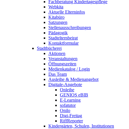
Fachberatung Kindertagespflege
Webkita
Aktuelle Elterninfos
Kitabüro
Satzungen
Stellenausschreibungen
Pädagogik
Stadtelternbeirat
Kontaktformular
Stadtbücherei
Aktionen
Veranstaltungen
Öffnungszeiten
Medienkatalog / Login
Das Team
Ausleihe & Medienangebot
Digitale-Angebote
Onleihe
GENIOS eBIB
E-Learning
sofatutor
Onilo
Digi-Freitag
RiffReporter
Kindergärten, Schulen, Institutionen