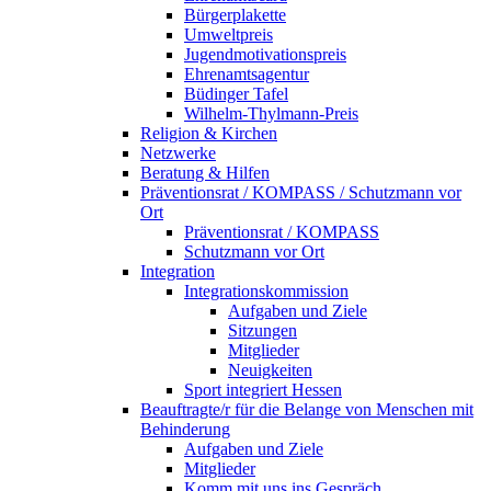
Bürgerplakette
Umweltpreis
Jugendmotivationspreis
Ehrenamtsagentur
Büdinger Tafel
Wilhelm-Thylmann-Preis
Religion & Kirchen
Netzwerke
Beratung & Hilfen
Präventionsrat / KOMPASS / Schutzmann vor
Ort
Präventionsrat / KOMPASS
Schutzmann vor Ort
Integration
Integrationskommission
Aufgaben und Ziele
Sitzungen
Mitglieder
Neuigkeiten
Sport integriert Hessen
Beauftragte/r für die Belange von Menschen mit
Behinderung
Aufgaben und Ziele
Mitglieder
Komm mit uns ins Gespräch