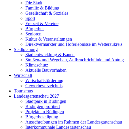
Die Stadt
Familie & Bildung
Gesellschaft & Soziales
Sport
Freizeit & Vereine
Bürgerbus
Senioren
Kultur & Veranstaltungen
Direktvermarkter und Hoferlebnisse im Wetteraukreis
Stadtplanung
Stadtentwicklung & Bauen
Straßen- und Wegebau, Aufbruchrichtlinie und Antrag
Klimaschutz
Aktuelle Bauvorhaben
Wirtschaft
Wirtschaftsförderung
Gewerbeverzeichnis
Tourismus
Landesgartenschau 2027
Stadtpark in Büdingen
Büdingen profitiert
Projekte in Büdingen
Bürgerbeteiligung
Ausschreibungen im Rahmen der Landesgartenschau
Interkommunale Landesgartenschau