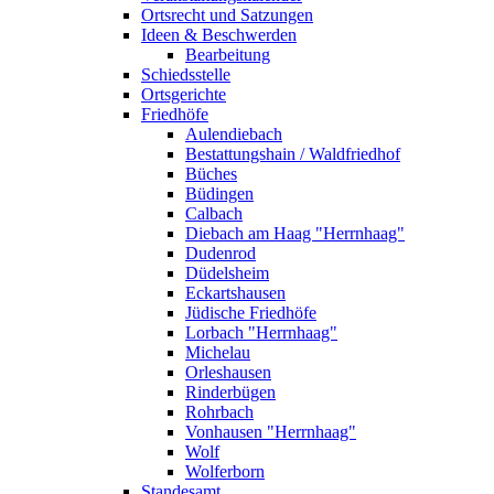
Ortsrecht und Satzungen
Ideen & Beschwerden
Bearbeitung
Schiedsstelle
Ortsgerichte
Friedhöfe
Aulendiebach
Bestattungshain / Waldfriedhof
Büches
Büdingen
Calbach
Diebach am Haag "Herrnhaag"
Dudenrod
Düdelsheim
Eckartshausen
Jüdische Friedhöfe
Lorbach "Herrnhaag"
Michelau
Orleshausen
Rinderbügen
Rohrbach
Vonhausen "Herrnhaag"
Wolf
Wolferborn
Standesamt