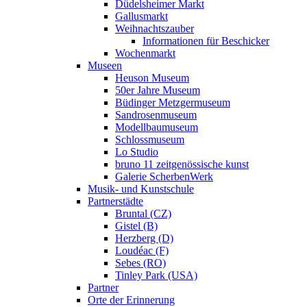
Düdelsheimer Markt
Gallusmarkt
Weihnachtszauber
Informationen für Beschicker
Wochenmarkt
Museen
Heuson Museum
50er Jahre Museum
Büdinger Metzgermuseum
Sandrosenmuseum
Modellbaumuseum
Schlossmuseum
Lo Studio
bruno 11 zeitgenössische kunst
Galerie ScherbenWerk
Musik- und Kunstschule
Partnerstädte
Bruntal (CZ)
Gistel (B)
Herzberg (D)
Loudéac (F)
Sebes (RO)
Tinley Park (USA)
Partner
Orte der Erinnerung