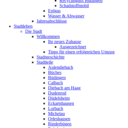
Recyclinghof Büdingen
Schadstoffmobil
Erdgas
Wasser & Abwasser
Jahresabschlüsse
Stadtleben
Die Stadt
Willkommen
Ihr neues Zuhause
Ausgezeichnet
Tipps für einen erfolgreichen Umzug
Stadtgeschichte
Stadtteile
Aulendiebach
Büches
Büdingen
Calbach
Diebach am Haag
Dudenrod
Düdelsheim
Eckartshausen
Lorbach
Michelau
Orleshausen
Rinderbügen