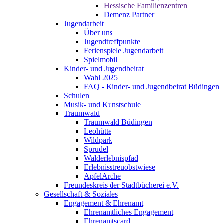
Hessische Familienzentren
Demenz Partner
Jugendarbeit
Über uns
Jugendtreffpunkte
Ferienspiele Jugendarbeit
Spielmobil
Kinder- und Jugendbeirat
Wahl 2025
FAQ - Kinder- und Jugendbeirat Büdingen
Schulen
Musik- und Kunstschule
Traumwald
Traumwald Büdingen
Leohütte
Wildpark
Sprudel
Walderlebnispfad
Erlebnisstreuobstwiese
ApfelArche
Freundeskreis der Stadtbücherei e.V.
Gesellschaft & Soziales
Engagement & Ehrenamt
Ehrenamtliches Engagement
Ehrenamtscard