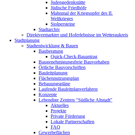
Judengedenkstätte
Jüdische Friedhöfe
Mahnmal der Kriegsopfer des II.
Weltkrieges
Stolpersteine
Stadtarchiv
Direktvermarkter und Hoferlebnisse im Wetteraukreis
Stadtplanung
Stadtentwicklung & Bauen
Bauberatung
Quick-Check-Bauantrag
Baugenehmigungsfreie Bauvorhaben
Örtliche Bauvorschriften
Bauleitplanung
Flächennutzungsplan
Bebauungspläne
Laufende Bauleitplanverfahren
Konzepte
Lebendige Zentren "Südliche Altstadt"
Aktuelles
Projekte
Private Förderung
Lokale Partnerschaften
FAQ
Gewerbeflächen