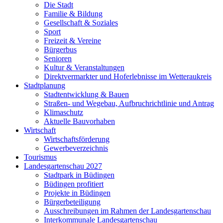
Die Stadt
Familie & Bildung
Gesellschaft & Soziales
Sport
Freizeit & Vereine
Bürgerbus
Senioren
Kultur & Veranstaltungen
Direktvermarkter und Hoferlebnisse im Wetteraukreis
Stadtplanung
Stadtentwicklung & Bauen
Straßen- und Wegebau, Aufbruchrichtlinie und Antrag
Klimaschutz
Aktuelle Bauvorhaben
Wirtschaft
Wirtschaftsförderung
Gewerbeverzeichnis
Tourismus
Landesgartenschau 2027
Stadtpark in Büdingen
Büdingen profitiert
Projekte in Büdingen
Bürgerbeteiligung
Ausschreibungen im Rahmen der Landesgartenschau
Interkommunale Landesgartenschau