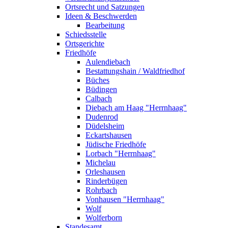
Ortsrecht und Satzungen
Ideen & Beschwerden
Bearbeitung
Schiedsstelle
Ortsgerichte
Friedhöfe
Aulendiebach
Bestattungshain / Waldfriedhof
Büches
Büdingen
Calbach
Diebach am Haag "Herrnhaag"
Dudenrod
Düdelsheim
Eckartshausen
Jüdische Friedhöfe
Lorbach "Herrnhaag"
Michelau
Orleshausen
Rinderbügen
Rohrbach
Vonhausen "Herrnhaag"
Wolf
Wolferborn
Standesamt