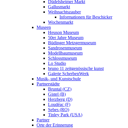
Düdelsheimer Markt
Gallusmarkt
Weihnachtszauber
Informationen für Beschicker
Wochenmarkt
Museen
Heuson Museum
50er Jahre Museum
Büdinger Metzgermuseum
Sandrosenmuseum
Modellbaumuseum
Schlossmuseum
Lo Studio
bruno 11 zeitgenössische kunst
Galerie ScherbenWerk
Musik- und Kunstschule
Partnerstädte
Bruntal (CZ)
Gistel (B)
Herzberg (D)
Loudéac (F)
Sebes (RO)
Tinley Park (USA)
Partner
Orte der Erinnerung