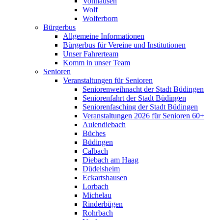
Vonhausen
Wolf
Wolferborn
Bürgerbus
Allgemeine Informationen
Bürgerbus für Vereine und Institutionen
Unser Fahrerteam
Komm in unser Team
Senioren
Veranstaltungen für Senioren
Seniorenweihnacht der Stadt Büdingen
Seniorenfahrt der Stadt Büdingen
Seniorenfasching der Stadt Büdingen
Veranstaltungen 2026 für Senioren 60+
Aulendiebach
Büches
Büdingen
Calbach
Diebach am Haag
Düdelsheim
Eckartshausen
Lorbach
Michelau
Rinderbügen
Rohrbach