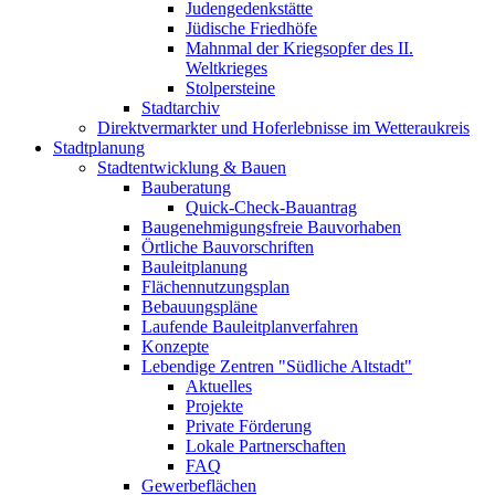
Judengedenkstätte
Jüdische Friedhöfe
Mahnmal der Kriegsopfer des II.
Weltkrieges
Stolpersteine
Stadtarchiv
Direktvermarkter und Hoferlebnisse im Wetteraukreis
Stadtplanung
Stadtentwicklung & Bauen
Bauberatung
Quick-Check-Bauantrag
Baugenehmigungsfreie Bauvorhaben
Örtliche Bauvorschriften
Bauleitplanung
Flächennutzungsplan
Bebauungspläne
Laufende Bauleitplanverfahren
Konzepte
Lebendige Zentren "Südliche Altstadt"
Aktuelles
Projekte
Private Förderung
Lokale Partnerschaften
FAQ
Gewerbeflächen