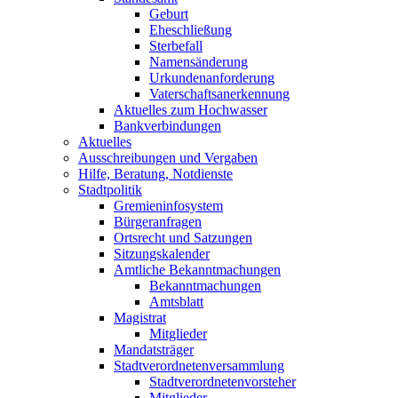
Geburt
Eheschließung
Sterbefall
Namensänderung
Urkundenanforderung
Vaterschaftsanerkennung
Aktuelles zum Hochwasser
Bankverbindungen
Aktuelles
Ausschreibungen und Vergaben
Hilfe, Beratung, Notdienste
Stadtpolitik
Gremieninfosystem
Bürgeranfragen
Ortsrecht und Satzungen
Sitzungskalender
Amtliche Bekanntmachungen
Bekanntmachungen
Amtsblatt
Magistrat
Mitglieder
Mandatsträger
Stadtverordnetenversammlung
Stadtverordnetenvorsteher
Mitglieder