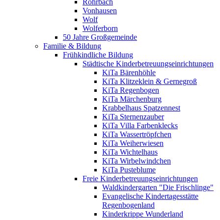
Rohrbach
Vonhausen
Wolf
Wolferborn
50 Jahre Großgemeinde
Familie & Bildung
Frühkindliche Bildung
Städtische Kinderbetreuungseinrichtungen
KiTa Bärenhöhle
KiTa Klitzeklein & Gernegroß
KiTa Regenbogen
KiTa Märchenburg
Krabbelhaus Spatzennest
KiTa Sternenzauber
KiTa Villa Farbenklecks
KiTa Wassertröpfchen
KiTa Weiherwiesen
KiTa Wichtelhaus
KiTa Wirbelwindchen
KiTa Pusteblume
Freie Kinderbetreuungseinrichtungen
Waldkindergarten "Die Frischlinge"
Evangelische Kindertagesstätte
Regenbogenland
Kinderkrippe Wunderland