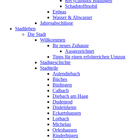
Recyclinghof Büdingen
Schadstoffmobil
Erdgas
Wasser & Abwasser
Jahresabschlüsse
Stadtleben
Die Stadt
Willkommen
Ihr neues Zuhause
Ausgezeichnet
Tipps für einen erfolgreichen Umzug
Stadtgeschichte
Stadtteile
Aulendiebach
Büches
Büdingen
Calbach
Diebach am Haag
Dudenrod
Düdelsheim
Eckartshausen
Lorbach
Michelau
Orleshausen
Rinderbügen