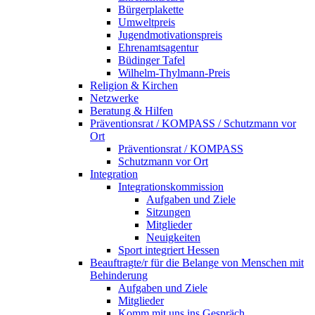
Bürgerplakette
Umweltpreis
Jugendmotivationspreis
Ehrenamtsagentur
Büdinger Tafel
Wilhelm-Thylmann-Preis
Religion & Kirchen
Netzwerke
Beratung & Hilfen
Präventionsrat / KOMPASS / Schutzmann vor
Ort
Präventionsrat / KOMPASS
Schutzmann vor Ort
Integration
Integrationskommission
Aufgaben und Ziele
Sitzungen
Mitglieder
Neuigkeiten
Sport integriert Hessen
Beauftragte/r für die Belange von Menschen mit
Behinderung
Aufgaben und Ziele
Mitglieder
Komm mit uns ins Gespräch