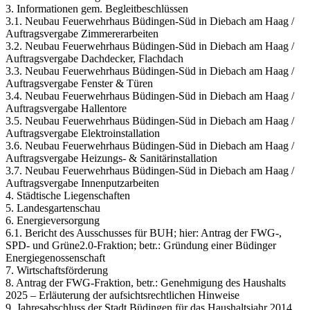
3. Informationen gem. Begleitbeschlüssen
3.1. Neubau Feuerwehrhaus Büdingen-Süd in Diebach am Haag /
Auftragsvergabe Zimmererarbeiten
3.2. Neubau Feuerwehrhaus Büdingen-Süd in Diebach am Haag /
Auftragsvergabe Dachdecker, Flachdach
3.3. Neubau Feuerwehrhaus Büdingen-Süd in Diebach am Haag /
Auftragsvergabe Fenster & Türen
3.4. Neubau Feuerwehrhaus Büdingen-Süd in Diebach am Haag /
Auftragsvergabe Hallentore
3.5. Neubau Feuerwehrhaus Büdingen-Süd in Diebach am Haag /
Auftragsvergabe Elektroinstallation
3.6. Neubau Feuerwehrhaus Büdingen-Süd in Diebach am Haag /
Auftragsvergabe Heizungs- & Sanitärinstallation
3.7. Neubau Feuerwehrhaus Büdingen-Süd in Diebach am Haag /
Auftragsvergabe Innenputzarbeiten
4. Städtische Liegenschaften
5. Landesgartenschau
6. Energieversorgung
6.1. Bericht des Ausschusses für BUH; hier: Antrag der FWG-,
SPD- und Grüne2.0-Fraktion; betr.: Gründung einer Büdinger
Energiegenossenschaft
7. Wirtschaftsförderung
8. Antrag der FWG-Fraktion, betr.: Genehmigung des Haushalts
2025 – Erläuterung der aufsichtsrechtlichen Hinweise
9. Jahresabschluss der Stadt Büdingen für das Haushaltsjahr 2014