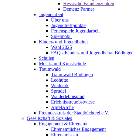
Hessische Familienzentren
Demenz Partner
Jugendarbeit
Über uns
Jugendtreffpunkte
Ferienspiele Jugendarbeit
Spielmobil
Kinder- und Jugendbeirat
Wahl 2025
FAQ - Kinder- und Jugendbeirat Büdingen
Schulen
Musik- und Kunstschule
Traumwald
Traumwald Büdingen
Leohütte
Wildpark
Sprudel
Walderlebnispfad
Erlebnisstreuobstwiese
ApfelArche
Freundeskreis der Stadtbücherei e.V.
Gesellschaft & Soziales
Engagement & Ehrenamt
Ehrenamtliches Engagement
Ehrenamtscard