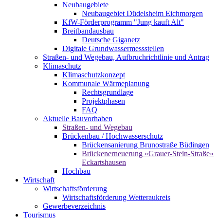
Neubaugebiete
Neubaugebiet Düdelsheim Eichmorgen
KfW-Förderprogramm "Jung kauft Alt"
Breitbandausbau
Deutsche Giganetz
Digitale Grundwassermessstellen
Straßen- und Wegebau, Aufbruchrichtlinie und Antrag
Klimaschutz
Klimaschutzkonzept
Kommunale Wärmeplanung
Rechtsgrundlage
Projektphasen
FAQ
Aktuelle Bauvorhaben
Straßen- und Wegebau
Brückenbau / Hochwasserschutz
Brückensanierung Brunostraße Büdingen
Brückenerneuerung »Grauer-Stein-Straße«
Eckartshausen
Hochbau
Wirtschaft
Wirtschaftsförderung
Wirtschaftsförderung Wetteraukreis
Gewerbeverzeichnis
Tourismus