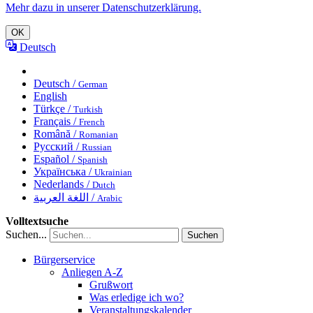
Mehr dazu in unserer Datenschutzerklärung.
OK
Deutsch
Deutsch /
German
English
Türkçe /
Turkish
Français /
French
Română /
Romanian
Русский /
Russian
Español /
Spanish
Українська /
Ukrainian
Nederlands /
Dutch
اللغة العربية /
Arabic
Volltextsuche
Suchen...
Suchen
Bürgerservice
Anliegen A-Z
Grußwort
Was erledige ich wo?
Veranstaltungskalender