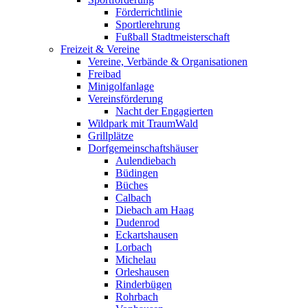
Förderrichtlinie
Sportlerehrung
Fußball Stadtmeisterschaft
Freizeit & Vereine
Vereine, Verbände & Organisationen
Freibad
Minigolfanlage
Vereinsförderung
Nacht der Engagierten
Wildpark mit TraumWald
Grillplätze
Dorfgemeinschaftshäuser
Aulendiebach
Büdingen
Büches
Calbach
Diebach am Haag
Dudenrod
Eckartshausen
Lorbach
Michelau
Orleshausen
Rinderbügen
Rohrbach