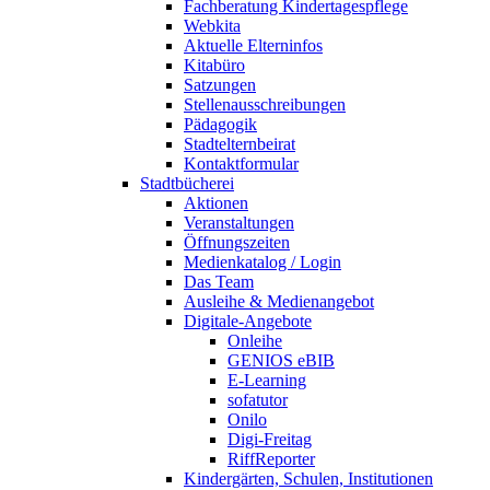
Fachberatung Kindertagespflege
Webkita
Aktuelle Elterninfos
Kitabüro
Satzungen
Stellenausschreibungen
Pädagogik
Stadtelternbeirat
Kontaktformular
Stadtbücherei
Aktionen
Veranstaltungen
Öffnungszeiten
Medienkatalog / Login
Das Team
Ausleihe & Medienangebot
Digitale-Angebote
Onleihe
GENIOS eBIB
E-Learning
sofatutor
Onilo
Digi-Freitag
RiffReporter
Kindergärten, Schulen, Institutionen