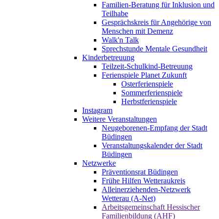
Familien-Beratung für Inklusion und
Teilhabe
Gesprächskreis für Angehörige von
Menschen mit Demenz
Walk'n Talk
Sprechstunde Mentale Gesundheit
Kinderbetreuung
Teilzeit-Schulkind-Betreuung
Ferienspiele Planet Zukunft
Osterferienspiele
Sommerferienspiele
Herbstferienspiele
Instagram
Weitere Veranstaltungen
Neugeborenen-Empfang der Stadt
Büdingen
Veranstaltungskalender der Stadt
Büdingen
Netzwerke
Präventionsrat Büdingen
Frühe Hilfen Wetteraukreis
Alleinerziehenden-Netzwerk
Wetterau (A-Net)
Arbeitsgemeinschaft Hessischer
Familienbildung (AHF)