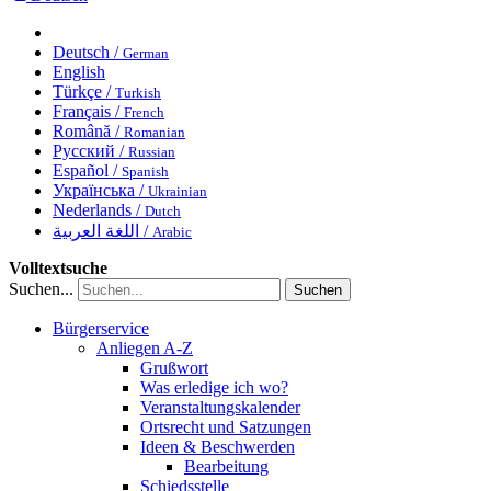
Deutsch /
German
English
Türkçe /
Turkish
Français /
French
Română /
Romanian
Русский /
Russian
Español /
Spanish
Українська /
Ukrainian
Nederlands /
Dutch
اللغة العربية /
Arabic
Volltextsuche
Suchen...
Suchen
Bürgerservice
Anliegen A-Z
Grußwort
Was erledige ich wo?
Veranstaltungskalender
Ortsrecht und Satzungen
Ideen & Beschwerden
Bearbeitung
Schiedsstelle