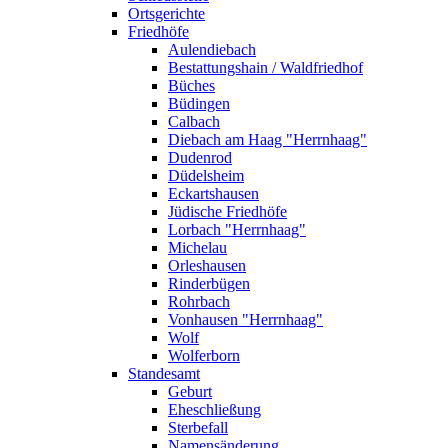
Ortsgerichte
Friedhöfe
Aulendiebach
Bestattungshain / Waldfriedhof
Büches
Büdingen
Calbach
Diebach am Haag "Herrnhaag"
Dudenrod
Düdelsheim
Eckartshausen
Jüdische Friedhöfe
Lorbach "Herrnhaag"
Michelau
Orleshausen
Rinderbügen
Rohrbach
Vonhausen "Herrnhaag"
Wolf
Wolferborn
Standesamt
Geburt
Eheschließung
Sterbefall
Namensänderung