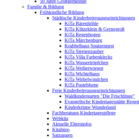
50 Jahre Großgemeinde
Familie & Bildung
Frühkindliche Bildung
Städtische Kinderbetreuungseinrichtungen
KiTa Bärenhöhle
KiTa Klitzeklein & Gernegroß
KiTa Regenbogen
KiTa Märchenburg
Krabbelhaus Spatzennest
KiTa Sternenzauber
KiTa Villa Farbenklecks
KiTa Wassertröpfchen
KiTa Weiherwiesen
KiTa Wichtelhaus
KiTa Wirbelwindchen
KiTa Pusteblume
Freie Kinderbetreuungseinrichtungen
Waldkindergarten "Die Frischlinge"
Evangelische Kindertagesstätte Rege
Kinderkrippe Wunderland
Fachberatung Kindertagespflege
Webkita
Aktuelle Elterninfos
Kitabüro
Satzungen