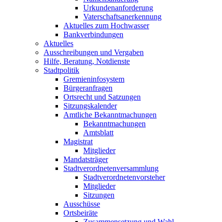
Urkundenanforderung
Vaterschaftsanerkennung
Aktuelles zum Hochwasser
Bankverbindungen
Aktuelles
Ausschreibungen und Vergaben
Hilfe, Beratung, Notdienste
Stadtpolitik
Gremieninfosystem
Bürgeranfragen
Ortsrecht und Satzungen
Sitzungskalender
Amtliche Bekanntmachungen
Bekanntmachungen
Amtsblatt
Magistrat
Mitglieder
Mandatsträger
Stadtverordnetenversammlung
Stadtverordnetenvorsteher
Mitglieder
Sitzungen
Ausschüsse
Ortsbeiräte
Zusammensetzung und Wahl