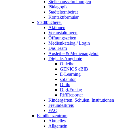
Stellenausschreibungen
Pädagogik
Stadtelternbeirat
Kontaktformular
Stadtbücherei
Aktionen
Veranstaltungen
Öffnungszeiten
Medienkatalog / Login
Das Team
Ausleihe & Medienangebot
Digitale-Angebote
Onleihe
GENIOS eBIB
E-Learning
sofatutor
Onilo
Digi-Freitag
RiffReporter
Kindergärten, Schulen, Institutionen
Freundeskreis
FAQ
Familienzentrum
Aktuelles
Allgemein