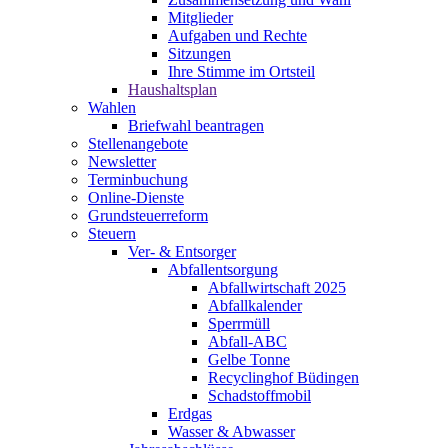
Mitglieder
Aufgaben und Rechte
Sitzungen
Ihre Stimme im Ortsteil
Haushaltsplan
Wahlen
Briefwahl beantragen
Stellenangebote
Newsletter
Terminbuchung
Online-Dienste
Grundsteuerreform
Steuern
Ver- & Entsorger
Abfallentsorgung
Abfallwirtschaft 2025
Abfallkalender
Sperrmüll
Abfall-ABC
Gelbe Tonne
Recyclinghof Büdingen
Schadstoffmobil
Erdgas
Wasser & Abwasser