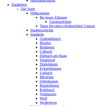
Jahresabschlüsse
Stadtleben
Die Stadt
Willkommen
Ihr neues Zuhause
Ausgezeichnet
Tipps für einen erfolgreichen Umzug
Stadtgeschichte
Stadtteile
Aulendiebach
Büches
Büdingen
Calbach
Diebach am Haag
Dudenrod
Düdelsheim
Eckartshausen
Lorbach
Michelau
Orleshausen
Rinderbügen
Rohrbach
Vonhausen
Wolf
Wolferborn