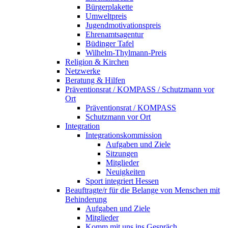
Bürgerplakette
Umweltpreis
Jugendmotivationspreis
Ehrenamtsagentur
Büdinger Tafel
Wilhelm-Thylmann-Preis
Religion & Kirchen
Netzwerke
Beratung & Hilfen
Präventionsrat / KOMPASS / Schutzmann vor
Ort
Präventionsrat / KOMPASS
Schutzmann vor Ort
Integration
Integrationskommission
Aufgaben und Ziele
Sitzungen
Mitglieder
Neuigkeiten
Sport integriert Hessen
Beauftragte/r für die Belange von Menschen mit
Behinderung
Aufgaben und Ziele
Mitglieder
Komm mit uns ins Gespräch