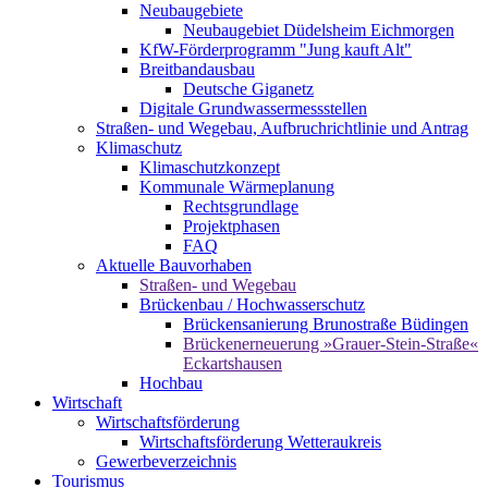
Neubaugebiete
Neubaugebiet Düdelsheim Eichmorgen
KfW-Förderprogramm "Jung kauft Alt"
Breitbandausbau
Deutsche Giganetz
Digitale Grundwassermessstellen
Straßen- und Wegebau, Aufbruchrichtlinie und Antrag
Klimaschutz
Klimaschutzkonzept
Kommunale Wärmeplanung
Rechtsgrundlage
Projektphasen
FAQ
Aktuelle Bauvorhaben
Straßen- und Wegebau
Brückenbau / Hochwasserschutz
Brückensanierung Brunostraße Büdingen
Brückenerneuerung »Grauer-Stein-Straße«
Eckartshausen
Hochbau
Wirtschaft
Wirtschaftsförderung
Wirtschaftsförderung Wetteraukreis
Gewerbeverzeichnis
Tourismus