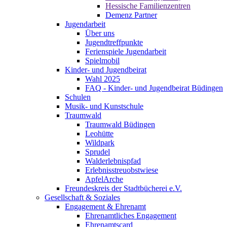
Hessische Familienzentren
Demenz Partner
Jugendarbeit
Über uns
Jugendtreffpunkte
Ferienspiele Jugendarbeit
Spielmobil
Kinder- und Jugendbeirat
Wahl 2025
FAQ - Kinder- und Jugendbeirat Büdingen
Schulen
Musik- und Kunstschule
Traumwald
Traumwald Büdingen
Leohütte
Wildpark
Sprudel
Walderlebnispfad
Erlebnisstreuobstwiese
ApfelArche
Freundeskreis der Stadtbücherei e.V.
Gesellschaft & Soziales
Engagement & Ehrenamt
Ehrenamtliches Engagement
Ehrenamtscard