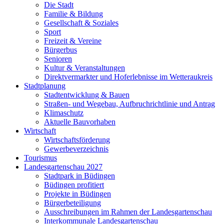
Die Stadt
Familie & Bildung
Gesellschaft & Soziales
Sport
Freizeit & Vereine
Bürgerbus
Senioren
Kultur & Veranstaltungen
Direktvermarkter und Hoferlebnisse im Wetteraukreis
Stadtplanung
Stadtentwicklung & Bauen
Straßen- und Wegebau, Aufbruchrichtlinie und Antrag
Klimaschutz
Aktuelle Bauvorhaben
Wirtschaft
Wirtschaftsförderung
Gewerbeverzeichnis
Tourismus
Landesgartenschau 2027
Stadtpark in Büdingen
Büdingen profitiert
Projekte in Büdingen
Bürgerbeteiligung
Ausschreibungen im Rahmen der Landesgartenschau
Interkommunale Landesgartenschau