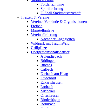
Förderrichtlinie
Sportlerehrung
Fußball Stadtmeisterschaft
Freizeit & Vereine
Vereine, Verbände & Organisationen
Freibad
Minigolfanlage
Vereinsförderung
Nacht der Engagierten
Wildpark mit TraumWald
Grillplätze
Dorfgemeinschaftshäuser
Aulendiebach
Büdingen
Büches
Calbach
Diebach am Haag
Dudenrod
Eckartshausen
Lorbach
Michelau
Orleshausen
Rinderbügen
Rohrbach