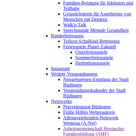
Familien-Beratung für Inklusion und
Teilhabe
Gesprächskreis für Angehörige von
Menschen mit Demenz
Walk'n Talk
Sprechstunde Mentale Gesundheit
Kinderbetreuung
Teilzeit-Schulkind-Betreuung
Ferienspiele Planet Zukunft
Osterferienspiele
Sommerferienspiele
Herbstferienspiele
Instagram
Weitere Veranstaltungen
Neugeborenen-Empfang der Stadt
Büdingen
Veranstaltungskalender der Stadt
Büdingen
Netzwerke
Präventionsrat Büdingen
Frühe Hilfen Wetteraukreis
Alleinerziehenden-Netzwerk
Wetterau (A-Net)
Arbeitsgemeinschaft Hessischer
Familienbildung (AHF)