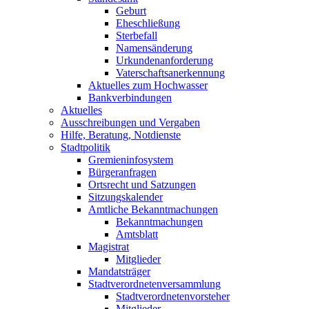
Geburt
Eheschließung
Sterbefall
Namensänderung
Urkundenanforderung
Vaterschaftsanerkennung
Aktuelles zum Hochwasser
Bankverbindungen
Aktuelles
Ausschreibungen und Vergaben
Hilfe, Beratung, Notdienste
Stadtpolitik
Gremieninfosystem
Bürgeranfragen
Ortsrecht und Satzungen
Sitzungskalender
Amtliche Bekanntmachungen
Bekanntmachungen
Amtsblatt
Magistrat
Mitglieder
Mandatsträger
Stadtverordnetenversammlung
Stadtverordnetenvorsteher
Mitglieder