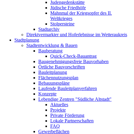
Judengedenkstätte
Jüdische Friedhöfe
Mahnmal der Kriegsopfer des II.
Weltkrieges
Stolpersteine
Stadtarchiv
Direktvermarkter und Hoferlebnisse im Wetteraukreis
Stadtplanung
Stadtentwicklung & Bauen
Bauberatung
Quick-Check-Bauantrag
Baugenehmigungsfreie Bauvorhaben
Örtliche Bauvorschriften
Bauleitplanung
Flächennutzungsplan
Bebauungspläne
Laufende Bauleitplanverfahren
Konzepte
Lebendige Zentren "Südliche Altstadt"
Aktuelles
Projekte
Private Förderung
Lokale Partnerschaften
FAQ
Gewerbeflächen