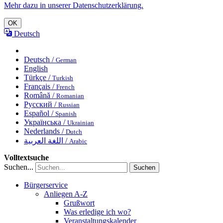
Mehr dazu in unserer Datenschutzerklärung.
OK
Deutsch
Deutsch /
German
English
Türkçe /
Turkish
Français /
French
Română /
Romanian
Русский /
Russian
Español /
Spanish
Українська /
Ukrainian
Nederlands /
Dutch
اللغة العربية /
Arabic
Volltextsuche
Suchen...
Suchen
Bürgerservice
Anliegen A-Z
Grußwort
Was erledige ich wo?
Veranstaltungskalender