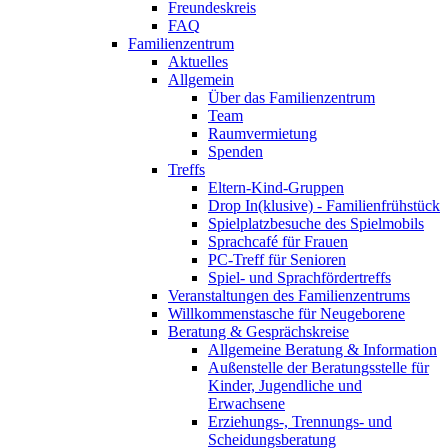
Freundeskreis
FAQ
Familienzentrum
Aktuelles
Allgemein
Über das Familienzentrum
Team
Raumvermietung
Spenden
Treffs
Eltern-Kind-Gruppen
Drop In(klusive) - Familienfrühstück
Spielplatzbesuche des Spielmobils
Sprachcafé für Frauen
PC-Treff für Senioren
Spiel- und Sprachfördertreffs
Veranstaltungen des Familienzentrums
Willkommenstasche für Neugeborene
Beratung & Gesprächskreise
Allgemeine Beratung & Information
Außenstelle der Beratungsstelle für
Kinder, Jugendliche und
Erwachsene
Erziehungs-, Trennungs- und
Scheidungsberatung