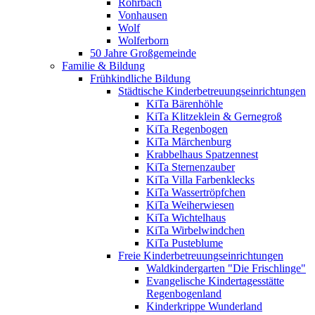
Rohrbach
Vonhausen
Wolf
Wolferborn
50 Jahre Großgemeinde
Familie & Bildung
Frühkindliche Bildung
Städtische Kinderbetreuungseinrichtungen
KiTa Bärenhöhle
KiTa Klitzeklein & Gernegroß
KiTa Regenbogen
KiTa Märchenburg
Krabbelhaus Spatzennest
KiTa Sternenzauber
KiTa Villa Farbenklecks
KiTa Wassertröpfchen
KiTa Weiherwiesen
KiTa Wichtelhaus
KiTa Wirbelwindchen
KiTa Pusteblume
Freie Kinderbetreuungseinrichtungen
Waldkindergarten "Die Frischlinge"
Evangelische Kindertagesstätte
Regenbogenland
Kinderkrippe Wunderland