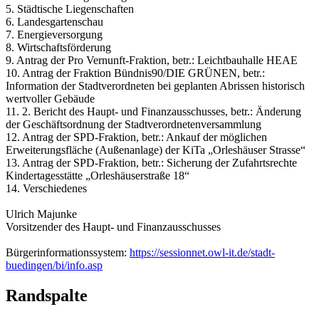
5. Städtische Liegenschaften
6. Landesgartenschau
7. Energieversorgung
8. Wirtschaftsförderung
9. Antrag der Pro Vernunft-Fraktion, betr.: Leichtbauhalle HEAE
10. Antrag der Fraktion Bündnis90/DIE GRÜNEN, betr.:
Information der Stadtverordneten bei geplanten Abrissen historisch
wertvoller Gebäude
11. 2. Bericht des Haupt- und Finanzausschusses, betr.: Änderung
der Geschäftsordnung der Stadtverordnetenversammlung
12. Antrag der SPD-Fraktion, betr.: Ankauf der möglichen
Erweiterungsfläche (Außenanlage) der KiTa „Orleshäuser Strasse“
13. Antrag der SPD-Fraktion, betr.: Sicherung der Zufahrtsrechte
Kindertagesstätte „Orleshäuserstraße 18“
14. Verschiedenes
Ulrich Majunke
Vorsitzender des Haupt- und Finanzausschusses
Bürgerinformationssystem:
https://sessionnet.owl-it.de/stadt-
buedingen/bi/info.asp
Randspalte