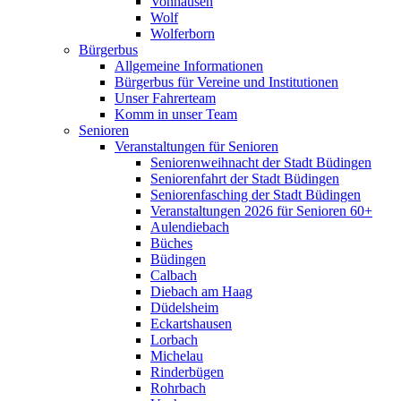
Vonhausen
Wolf
Wolferborn
Bürgerbus
Allgemeine Informationen
Bürgerbus für Vereine und Institutionen
Unser Fahrerteam
Komm in unser Team
Senioren
Veranstaltungen für Senioren
Seniorenweihnacht der Stadt Büdingen
Seniorenfahrt der Stadt Büdingen
Seniorenfasching der Stadt Büdingen
Veranstaltungen 2026 für Senioren 60+
Aulendiebach
Büches
Büdingen
Calbach
Diebach am Haag
Düdelsheim
Eckartshausen
Lorbach
Michelau
Rinderbügen
Rohrbach