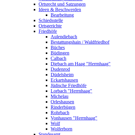
Ortsrecht und Satzungen
Ideen & Beschwerden
Bearbeitung
Schiedsstelle
Ortsgerichte
Friedhöfe
Aulendiebach
Bestattungshain / Waldfriedhof
Büches
Büdingen
Calbach
Diebach am Haag "Herrnhaag"
Dudenrod
Düdelsheim
Eckartshausen
Jüdische Friedhöfe
Lorbach "Herrnhaag"
Michelau
Orleshausen
Rinderbügen
Rohrbach
Vonhausen "Herrnhaag"
Wolf
Wolferborn
Standesamt