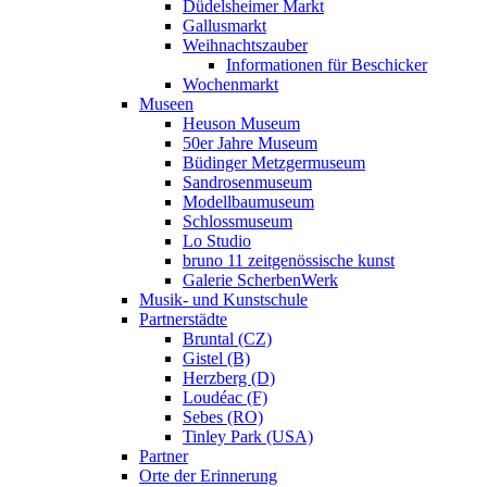
Düdelsheimer Markt
Gallusmarkt
Weihnachtszauber
Informationen für Beschicker
Wochenmarkt
Museen
Heuson Museum
50er Jahre Museum
Büdinger Metzgermuseum
Sandrosenmuseum
Modellbaumuseum
Schlossmuseum
Lo Studio
bruno 11 zeitgenössische kunst
Galerie ScherbenWerk
Musik- und Kunstschule
Partnerstädte
Bruntal (CZ)
Gistel (B)
Herzberg (D)
Loudéac (F)
Sebes (RO)
Tinley Park (USA)
Partner
Orte der Erinnerung