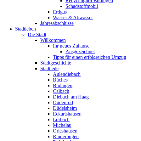
Recyclinghof Büdingen
Schadstoffmobil
Erdgas
Wasser & Abwasser
Jahresabschlüsse
Stadtleben
Die Stadt
Willkommen
Ihr neues Zuhause
Ausgezeichnet
Tipps für einen erfolgreichen Umzug
Stadtgeschichte
Stadtteile
Aulendiebach
Büches
Büdingen
Calbach
Diebach am Haag
Dudenrod
Düdelsheim
Eckartshausen
Lorbach
Michelau
Orleshausen
Rinderbügen