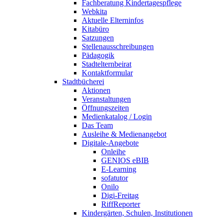
Fachberatung Kindertagespflege
Webkita
Aktuelle Elterninfos
Kitabüro
Satzungen
Stellenausschreibungen
Pädagogik
Stadtelternbeirat
Kontaktformular
Stadtbücherei
Aktionen
Veranstaltungen
Öffnungszeiten
Medienkatalog / Login
Das Team
Ausleihe & Medienangebot
Digitale-Angebote
Onleihe
GENIOS eBIB
E-Learning
sofatutor
Onilo
Digi-Freitag
RiffReporter
Kindergärten, Schulen, Institutionen