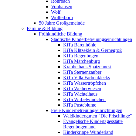
Rohrbach
Vonhausen
Wolf
Wolferborn
50 Jahre Großgemeinde
Familie & Bildung
Frühkindliche Bildung
Städtische Kinderbetreuungseinrichtungen
KiTa Bärenhöhle
KiTa Klitzeklein & Gernegroß
KiTa Regenbogen
KiTa Märchenburg
Krabbelhaus Spatzennest
KiTa Sternenzauber
KiTa Villa Farbenklecks
KiTa Wassertröpfchen
KiTa Weiherwiesen
KiTa Wichtelhaus
KiTa Wirbelwindchen
KiTa Pusteblume
Freie Kinderbetreuungseinrichtungen
Waldkindergarten "Die Frischlinge"
Evangelische Kindertagesstätte
Regenbogenland
Kinderkrippe Wunderland