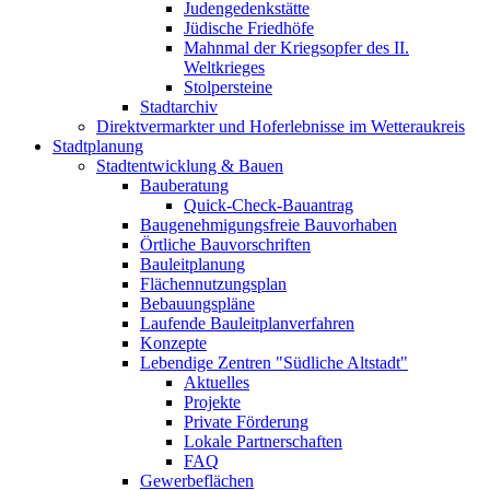
Judengedenkstätte
Jüdische Friedhöfe
Mahnmal der Kriegsopfer des II.
Weltkrieges
Stolpersteine
Stadtarchiv
Direktvermarkter und Hoferlebnisse im Wetteraukreis
Stadtplanung
Stadtentwicklung & Bauen
Bauberatung
Quick-Check-Bauantrag
Baugenehmigungsfreie Bauvorhaben
Örtliche Bauvorschriften
Bauleitplanung
Flächennutzungsplan
Bebauungspläne
Laufende Bauleitplanverfahren
Konzepte
Lebendige Zentren "Südliche Altstadt"
Aktuelles
Projekte
Private Förderung
Lokale Partnerschaften
FAQ
Gewerbeflächen