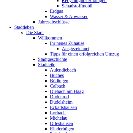
Recyclinghof Büdingen
Schadstoffmobil
Erdgas
Wasser & Abwasser
Jahresabschlüsse
Stadtleben
Die Stadt
Willkommen
Ihr neues Zuhause
Ausgezeichnet
Tipps für einen erfolgreichen Umzug
Stadtgeschichte
Stadtteile
Aulendiebach
Büches
Büdingen
Calbach
Diebach am Haag
Dudenrod
Düdelsheim
Eckartshausen
Lorbach
Michelau
Orleshausen
Rinderbügen