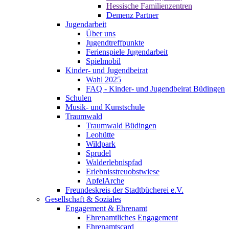
Hessische Familienzentren
Demenz Partner
Jugendarbeit
Über uns
Jugendtreffpunkte
Ferienspiele Jugendarbeit
Spielmobil
Kinder- und Jugendbeirat
Wahl 2025
FAQ - Kinder- und Jugendbeirat Büdingen
Schulen
Musik- und Kunstschule
Traumwald
Traumwald Büdingen
Leohütte
Wildpark
Sprudel
Walderlebnispfad
Erlebnisstreuobstwiese
ApfelArche
Freundeskreis der Stadtbücherei e.V.
Gesellschaft & Soziales
Engagement & Ehrenamt
Ehrenamtliches Engagement
Ehrenamtscard