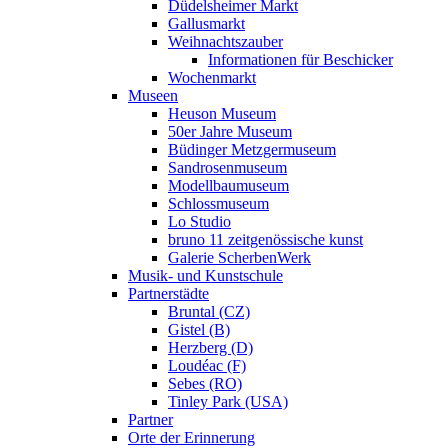
Düdelsheimer Markt
Gallusmarkt
Weihnachtszauber
Informationen für Beschicker
Wochenmarkt
Museen
Heuson Museum
50er Jahre Museum
Büdinger Metzgermuseum
Sandrosenmuseum
Modellbaumuseum
Schlossmuseum
Lo Studio
bruno 11 zeitgenössische kunst
Galerie ScherbenWerk
Musik- und Kunstschule
Partnerstädte
Bruntal (CZ)
Gistel (B)
Herzberg (D)
Loudéac (F)
Sebes (RO)
Tinley Park (USA)
Partner
Orte der Erinnerung