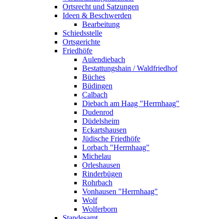
Ortsrecht und Satzungen
Ideen & Beschwerden
Bearbeitung
Schiedsstelle
Ortsgerichte
Friedhöfe
Aulendiebach
Bestattungshain / Waldfriedhof
Büches
Büdingen
Calbach
Diebach am Haag "Herrnhaag"
Dudenrod
Düdelsheim
Eckartshausen
Jüdische Friedhöfe
Lorbach "Herrnhaag"
Michelau
Orleshausen
Rinderbügen
Rohrbach
Vonhausen "Herrnhaag"
Wolf
Wolferborn
Standesamt