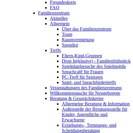
Freundeskreis
FAQ
Familienzentrum
Aktuelles
Allgemein
Über das Familienzentrum
Team
Raumvermietung
Spenden
Treffs
Eltern-Kind-Gruppen
Drop In(klusive) - Familienfrühstück
Spielplatzbesuche des Spielmobils
Sprachcafé für Frauen
PC-Treff für Senioren
Spiel- und Sprachfördertreffs
Veranstaltungen des Familienzentrums
Willkommenstasche für Neugeborene
Beratung & Gesprächskreise
Allgemeine Beratung & Information
Außenstelle der Beratungsstelle für
Kinder, Jugendliche und
Erwachsene
Erziehungs-, Trennungs- und
Scheidungsberatung