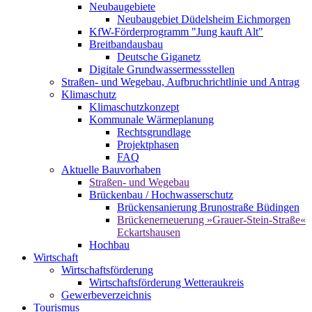
Neubaugebiete
Neubaugebiet Düdelsheim Eichmorgen
KfW-Förderprogramm "Jung kauft Alt"
Breitbandausbau
Deutsche Giganetz
Digitale Grundwassermessstellen
Straßen- und Wegebau, Aufbruchrichtlinie und Antrag
Klimaschutz
Klimaschutzkonzept
Kommunale Wärmeplanung
Rechtsgrundlage
Projektphasen
FAQ
Aktuelle Bauvorhaben
Straßen- und Wegebau
Brückenbau / Hochwasserschutz
Brückensanierung Brunostraße Büdingen
Brückenerneuerung »Grauer-Stein-Straße«
Eckartshausen
Hochbau
Wirtschaft
Wirtschaftsförderung
Wirtschaftsförderung Wetteraukreis
Gewerbeverzeichnis
Tourismus