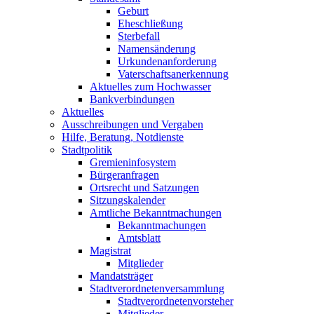
Geburt
Eheschließung
Sterbefall
Namensänderung
Urkundenanforderung
Vaterschaftsanerkennung
Aktuelles zum Hochwasser
Bankverbindungen
Aktuelles
Ausschreibungen und Vergaben
Hilfe, Beratung, Notdienste
Stadtpolitik
Gremieninfosystem
Bürgeranfragen
Ortsrecht und Satzungen
Sitzungskalender
Amtliche Bekanntmachungen
Bekanntmachungen
Amtsblatt
Magistrat
Mitglieder
Mandatsträger
Stadtverordnetenversammlung
Stadtverordnetenvorsteher
Mitglieder