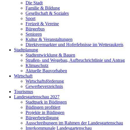
Die Stadt
Familie & Bildung
Gesellschaft & Soziales
Sport
Freizeit & Vereine
Bürgerbus
Senioren
Kultur & Veranstaltungen
Direktvermarkter und Hoferlebnisse im Wetteraukreis
Stadtplanung
Stadtentwicklung & Bauen
Straßen- und Wegebau, Aufbruchrichtlinie und Antrag
Klimaschutz
Aktuelle Bauvorhaben
Wirtschaft
Wirtschaftsförderung
Gewerbeverzeichnis
Tourismus
Landesgartenschau 2027
Stadtpark in Büdingen
Büdingen profitiert
Projekte in Büdingen
Bürgerbeteiligung
Ausschreibungen im Rahmen der Landesgartenschau
Interkommunale Landesgartenschau