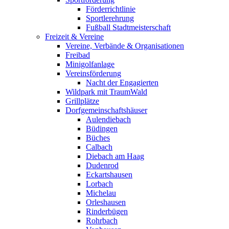
Förderrichtlinie
Sportlerehrung
Fußball Stadtmeisterschaft
Freizeit & Vereine
Vereine, Verbände & Organisationen
Freibad
Minigolfanlage
Vereinsförderung
Nacht der Engagierten
Wildpark mit TraumWald
Grillplätze
Dorfgemeinschaftshäuser
Aulendiebach
Büdingen
Büches
Calbach
Diebach am Haag
Dudenrod
Eckartshausen
Lorbach
Michelau
Orleshausen
Rinderbügen
Rohrbach