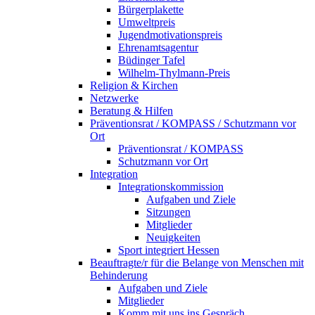
Bürgerplakette
Umweltpreis
Jugendmotivationspreis
Ehrenamtsagentur
Büdinger Tafel
Wilhelm-Thylmann-Preis
Religion & Kirchen
Netzwerke
Beratung & Hilfen
Präventionsrat / KOMPASS / Schutzmann vor
Ort
Präventionsrat / KOMPASS
Schutzmann vor Ort
Integration
Integrationskommission
Aufgaben und Ziele
Sitzungen
Mitglieder
Neuigkeiten
Sport integriert Hessen
Beauftragte/r für die Belange von Menschen mit
Behinderung
Aufgaben und Ziele
Mitglieder
Komm mit uns ins Gespräch