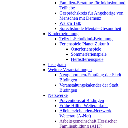
Familien-Beratung für Inklusion und
Teilhabe
Gesprächskreis für Angehörige von
Menschen mit Demenz
Walk'n Talk
Sprechstunde Mentale Gesundheit
Kinderbetreuung
Teilzeit-Schulkind-Betreuung
Ferienspiele Planet Zukunft
Osterferienspiele
Sommerferienspiele
Herbstferienspiele
Instagram
Weitere Veranstaltungen
Neugeborenen-Empfang der Stadt
Büdingen
Veranstaltungskalender der Stadt
Büdingen
Netzwerke
Präventionsrat Büdingen
Frühe Hilfen Wetteraukreis
Alleinerziehenden-Netzwerk
Wetterau (A-Net)
Arbeitsgemeinschaft Hessischer
Familienbildung (AHF)