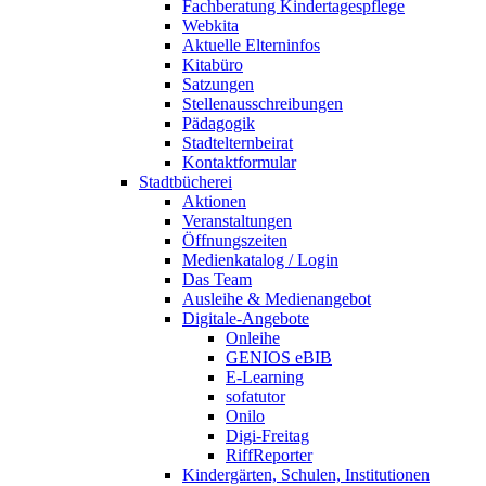
Fachberatung Kindertagespflege
Webkita
Aktuelle Elterninfos
Kitabüro
Satzungen
Stellenausschreibungen
Pädagogik
Stadtelternbeirat
Kontaktformular
Stadtbücherei
Aktionen
Veranstaltungen
Öffnungszeiten
Medienkatalog / Login
Das Team
Ausleihe & Medienangebot
Digitale-Angebote
Onleihe
GENIOS eBIB
E-Learning
sofatutor
Onilo
Digi-Freitag
RiffReporter
Kindergärten, Schulen, Institutionen