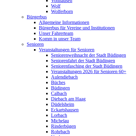
Vonhausen
Wolf
Wolferborn
Bürgerbus
Allgemeine Informationen
Bürgerbus für Vereine und Institutionen
Unser Fahrerteam
Komm in unser Team
Senioren
Veranstaltungen für Senioren
Seniorenweihnacht der Stadt Büdingen
Seniorenfahrt der Stadt Büdingen
Seniorenfasching der Stadt Büdingen
Veranstaltungen 2026 für Senioren 60+
Aulendiebach
Büches
Büdingen
Calbach
Diebach am Haag
Düdelsheim
Eckartshausen
Lorbach
Michelau
Rinderbügen
Rohrbach