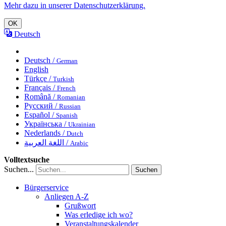
Mehr dazu in unserer Datenschutzerklärung.
OK
Deutsch
Deutsch /
German
English
Türkçe /
Turkish
Français /
French
Română /
Romanian
Русский /
Russian
Español /
Spanish
Українська /
Ukrainian
Nederlands /
Dutch
اللغة العربية /
Arabic
Volltextsuche
Suchen...
Suchen
Bürgerservice
Anliegen A-Z
Grußwort
Was erledige ich wo?
Veranstaltungskalender