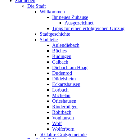
Stadtleben
Die Stadt
Willkommen
Ihr neues Zuhause
Ausgezeichnet
Tipps für einen erfolgreichen Umzug
Stadtgeschichte
Stadtteile
Aulendiebach
Büches
Büdingen
Calbach
Diebach am Haag
Dudenrod
Düdelsheim
Eckartshausen
Lorbach
Michelau
Orleshausen
Rinderbügen
Rohrbach
Vonhausen
Wolf
Wolferborn
50 Jahre Großgemeinde