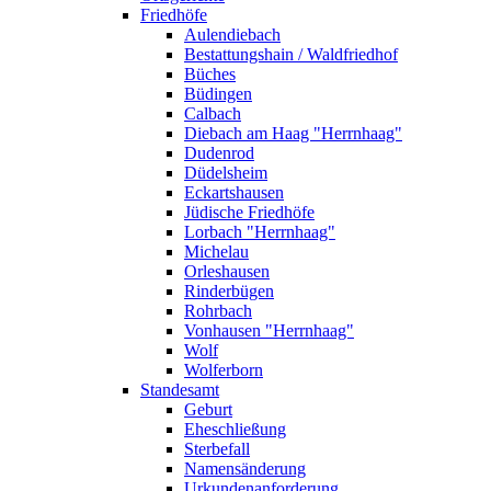
Friedhöfe
Aulendiebach
Bestattungshain / Waldfriedhof
Büches
Büdingen
Calbach
Diebach am Haag "Herrnhaag"
Dudenrod
Düdelsheim
Eckartshausen
Jüdische Friedhöfe
Lorbach "Herrnhaag"
Michelau
Orleshausen
Rinderbügen
Rohrbach
Vonhausen "Herrnhaag"
Wolf
Wolferborn
Standesamt
Geburt
Eheschließung
Sterbefall
Namensänderung
Urkundenanforderung