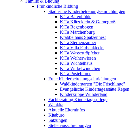
Familie & Bildung
Frühkindliche Bildung
Städtische Kinderbetreuungseinrichtungen
KiTa Bärenhöhle
KiTa Klitzeklein & Gernegroß
KiTa Regenbogen
KiTa Märchenburg
Krabbelhaus Spatzennest
KiTa Sternenzauber
KiTa Villa Farbenklecks
KiTa Wassertröpfchen
KiTa Weiherwiesen
KiTa Wichtelhaus
KiTa Wirbelwindchen
KiTa Pusteblume
Freie Kinderbetreuungseinrichtungen
Waldkindergarten "Die Frischlinge"
Evangelische Kindertagesstätte Rege
Kinderkrippe Wunderland
Fachberatung Kindertagespflege
Webkita
Aktuelle Elterninfos
Kitabüro
Satzungen
Stellenausschreibungen