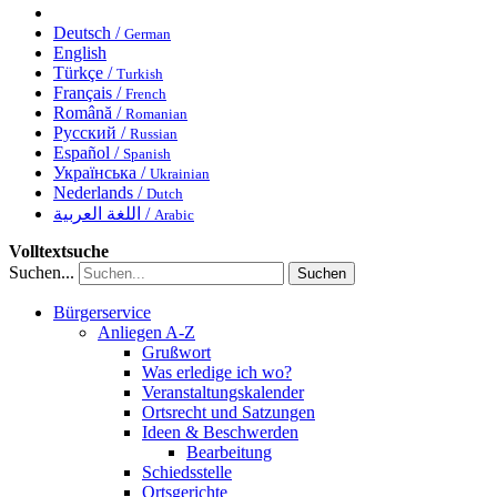
Deutsch /
German
English
Türkçe /
Turkish
Français /
French
Română /
Romanian
Русский /
Russian
Español /
Spanish
Українська /
Ukrainian
Nederlands /
Dutch
اللغة العربية /
Arabic
Volltextsuche
Suchen...
Suchen
Bürgerservice
Anliegen A-Z
Grußwort
Was erledige ich wo?
Veranstaltungskalender
Ortsrecht und Satzungen
Ideen & Beschwerden
Bearbeitung
Schiedsstelle
Ortsgerichte