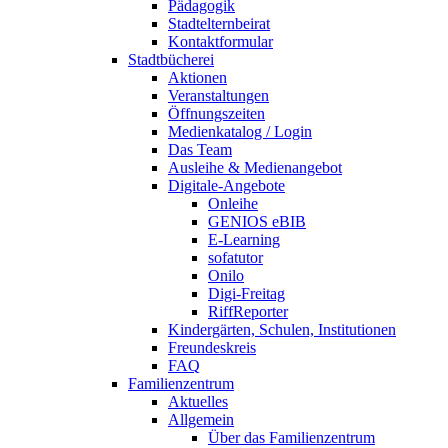
Pädagogik
Stadtelternbeirat
Kontaktformular
Stadtbücherei
Aktionen
Veranstaltungen
Öffnungszeiten
Medienkatalog / Login
Das Team
Ausleihe & Medienangebot
Digitale-Angebote
Onleihe
GENIOS eBIB
E-Learning
sofatutor
Onilo
Digi-Freitag
RiffReporter
Kindergärten, Schulen, Institutionen
Freundeskreis
FAQ
Familienzentrum
Aktuelles
Allgemein
Über das Familienzentrum