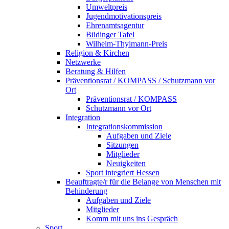
Umweltpreis
Jugendmotivationspreis
Ehrenamtsagentur
Büdinger Tafel
Wilhelm-Thylmann-Preis
Religion & Kirchen
Netzwerke
Beratung & Hilfen
Präventionsrat / KOMPASS / Schutzmann vor
Ort
Präventionsrat / KOMPASS
Schutzmann vor Ort
Integration
Integrationskommission
Aufgaben und Ziele
Sitzungen
Mitglieder
Neuigkeiten
Sport integriert Hessen
Beauftragte/r für die Belange von Menschen mit
Behinderung
Aufgaben und Ziele
Mitglieder
Komm mit uns ins Gespräch
Sport