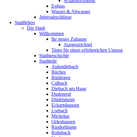
Schadstoffmobil
Erdgas
Wasser & Abwasser
Jahresabschlüsse
Stadtleben
Die Stadt
Willkommen
Ihr neues Zuhause
Ausgezeichnet
Tipps für einen erfolgreichen Umzug
Stadtgeschichte
Stadtteile
Aulendiebach
Büches
Büdingen
Calbach
Diebach am Haag
Dudenrod
Düdelsheim
Eckartshausen
Lorbach
Michelau
Orleshausen
Rinderbügen
Rohrbach