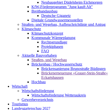
Neubaugebiet Düdelsheim Eichmorgen
KfW-Förderprogramm "Jung kauft Alt"
Breitbandausbau
Deutsche Giganetz
Digitale Grundwassermessstellen
Straßen- und Wegebau, Aufbruchrichtlinie und Antrag
Klimaschutz
Klimaschutzkonzept
Kommunale Wärmeplanung
Rechtsgrundlage
Projektphasen
FAQ
Aktuelle Bauvorhaben
Straßen- und Wegebau
Brückenbau / Hochwasserschutz
Brückensanierung Brunostraße Büdingen
Brückenerneuerung »Grauer-Stein-Straße«
Eckartshausen
Hochbau
Wirtschaft
Wirtschaftsförderung
Wirtschaftsförderung Wetteraukreis
Gewerbeverzeichnis
Tourismus
Landesgartenschau 2027