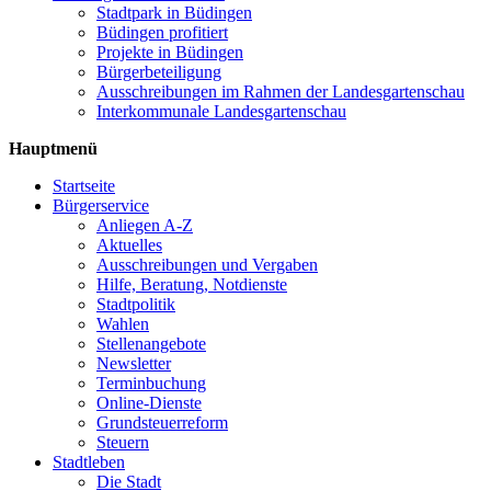
Stadtpark in Büdingen
Büdingen profitiert
Projekte in Büdingen
Bürgerbeteiligung
Ausschreibungen im Rahmen der Landesgartenschau
Interkommunale Landesgartenschau
Hauptmenü
Startseite
Bürgerservice
Anliegen A-Z
Aktuelles
Ausschreibungen und Vergaben
Hilfe, Beratung, Notdienste
Stadtpolitik
Wahlen
Stellenangebote
Newsletter
Terminbuchung
Online-Dienste
Grundsteuerreform
Steuern
Stadtleben
Die Stadt