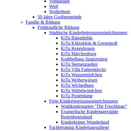
Vonhausen
Wolf
Wolferborn
50 Jahre Großgemeinde
Familie & Bildung
Frühkindliche Bildung
Städtische Kinderbetreuungseinrichtungen
KiTa Bärenhöhle
KiTa Klitzeklein & Gernegroß
KiTa Regenbogen
KiTa Märchenburg
Krabbelhaus Spatzennest
KiTa Sternenzauber
KiTa Villa Farbenklecks
KiTa Wassertröpfchen
KiTa Weiherwiesen
KiTa Wichtelhaus
KiTa Wirbelwindchen
KiTa Pusteblume
Freie Kinderbetreuungseinrichtungen
Waldkindergarten "Die Frischlinge"
Evangelische Kindertagesstätte
Regenbogenland
Kinderkrippe Wunderland
Fachberatung Kindertagespflege