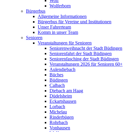
Wolf
Wolferborn
Bürgerbus
Allgemeine Informationen
Bürgerbus für Vereine und Institutionen
Unser Fahrerteam
Komm in unser Team
Senioren
Veranstaltungen für Senioren
Seniorenweihnacht der Stadt Büdingen
Seniorenfahrt der Stadt Büdingen
Seniorenfasching der Stadt Büdingen
Veranstaltungen 2026 für Senioren 60+
Aulendiebach
Büches
Büdingen
Calbach
Diebach am Haag
Düdelsheim
Eckartshausen
Lorbach
Michelau
Rinderbügen
Rohrbach
Vonhausen