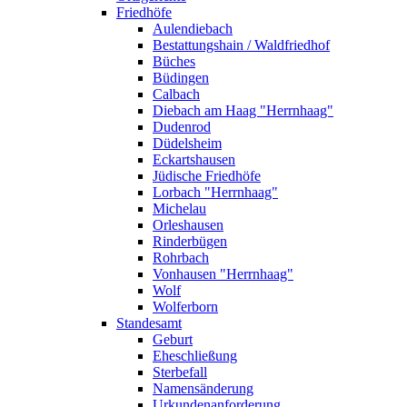
Friedhöfe
Aulendiebach
Bestattungshain / Waldfriedhof
Büches
Büdingen
Calbach
Diebach am Haag "Herrnhaag"
Dudenrod
Düdelsheim
Eckartshausen
Jüdische Friedhöfe
Lorbach "Herrnhaag"
Michelau
Orleshausen
Rinderbügen
Rohrbach
Vonhausen "Herrnhaag"
Wolf
Wolferborn
Standesamt
Geburt
Eheschließung
Sterbefall
Namensänderung
Urkundenanforderung