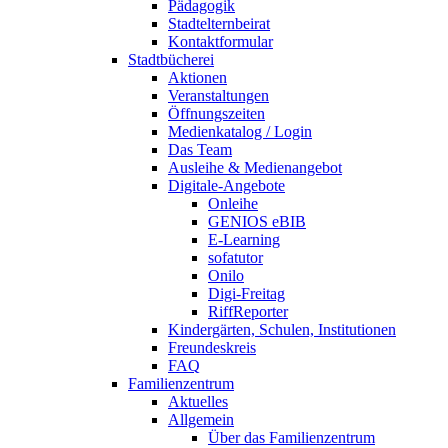
Pädagogik
Stadtelternbeirat
Kontaktformular
Stadtbücherei
Aktionen
Veranstaltungen
Öffnungszeiten
Medienkatalog / Login
Das Team
Ausleihe & Medienangebot
Digitale-Angebote
Onleihe
GENIOS eBIB
E-Learning
sofatutor
Onilo
Digi-Freitag
RiffReporter
Kindergärten, Schulen, Institutionen
Freundeskreis
FAQ
Familienzentrum
Aktuelles
Allgemein
Über das Familienzentrum