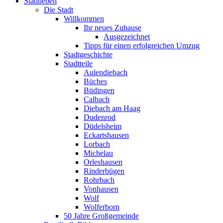
Stadtleben
Die Stadt
Willkommen
Ihr neues Zuhause
Ausgezeichnet
Tipps für einen erfolgreichen Umzug
Stadtgeschichte
Stadtteile
Aulendiebach
Büches
Büdingen
Calbach
Diebach am Haag
Dudenrod
Düdelsheim
Eckartshausen
Lorbach
Michelau
Orleshausen
Rinderbügen
Rohrbach
Vonhausen
Wolf
Wolferborn
50 Jahre Großgemeinde