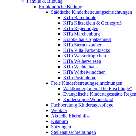
Familie & Bildung
Frühkindliche Bildung
Städtische Kinderbetreuungseinrichtungen
KiTa Bärenhöhle
KiTa Klitzeklein & Gernegroß
KiTa Regenbogen
KiTa Märchenburg
Krabbelhaus Spatzennest
KiTa Sternenzauber
KiTa Villa Farbenklecks
KiTa Wassertröpfchen
KiTa Weiherwiesen
KiTa Wichtelhaus
KiTa Wirbelwindchen
KiTa Pusteblume
Freie Kinderbetreuungseinrichtungen
Waldkindergarten "Die Frischlinge"
Evangelische Kindertagesstätte Rege
Kinderkrippe Wunderland
Fachberatung Kindertagespflege
Webkita
Aktuelle Elterninfos
Kitabüro
Satzungen
Stellenausschreibungen