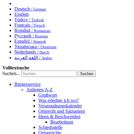
Deutsch /
German
English
Türkçe /
Turkish
Français /
French
Română /
Romanian
Русский /
Russian
Español /
Spanish
Українська /
Ukrainian
Nederlands /
Dutch
اللغة العربية /
Arabic
Volltextsuche
Suchen...
Suchen
Bürgerservice
Anliegen A-Z
Grußwort
Was erledige ich wo?
Veranstaltungskalender
Ortsrecht und Satzungen
Ideen & Beschwerden
Bearbeitung
Schiedsstelle
Ortsgerichte