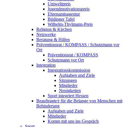
Umweltpreis
Jugendmotivationspreis
Ehrenamtsagentur
Büdinger Tafel
Wilhelm-Thylmann-Preis
Religion & Kirchen
Netzwerke
Beratung & Hilfen
Präventionsrat / KOMPASS / Schutzmann vor
Ort
Präventionsrat / KOMPASS
Schutzmann vor Ort
Integration
Integrationskommission
Aufgaben und Ziele
Sitzungen
Mitglieder
Neuigkeiten
Sport integriert Hessen
Beauftragte/r für die Belange von Menschen mit
Behinderung
Aufgaben und Ziele
Mitglieder
Komm mit uns ins Gespräch
Sport