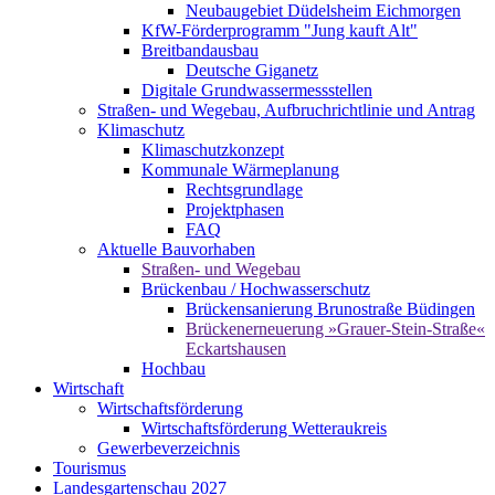
Neubaugebiet Düdelsheim Eichmorgen
KfW-Förderprogramm "Jung kauft Alt"
Breitbandausbau
Deutsche Giganetz
Digitale Grundwassermessstellen
Straßen- und Wegebau, Aufbruchrichtlinie und Antrag
Klimaschutz
Klimaschutzkonzept
Kommunale Wärmeplanung
Rechtsgrundlage
Projektphasen
FAQ
Aktuelle Bauvorhaben
Straßen- und Wegebau
Brückenbau / Hochwasserschutz
Brückensanierung Brunostraße Büdingen
Brückenerneuerung »Grauer-Stein-Straße«
Eckartshausen
Hochbau
Wirtschaft
Wirtschaftsförderung
Wirtschaftsförderung Wetteraukreis
Gewerbeverzeichnis
Tourismus
Landesgartenschau 2027