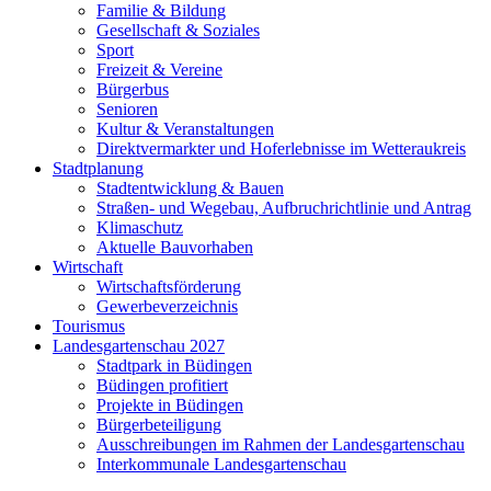
Familie & Bildung
Gesellschaft & Soziales
Sport
Freizeit & Vereine
Bürgerbus
Senioren
Kultur & Veranstaltungen
Direktvermarkter und Hoferlebnisse im Wetteraukreis
Stadtplanung
Stadtentwicklung & Bauen
Straßen- und Wegebau, Aufbruchrichtlinie und Antrag
Klimaschutz
Aktuelle Bauvorhaben
Wirtschaft
Wirtschaftsförderung
Gewerbeverzeichnis
Tourismus
Landesgartenschau 2027
Stadtpark in Büdingen
Büdingen profitiert
Projekte in Büdingen
Bürgerbeteiligung
Ausschreibungen im Rahmen der Landesgartenschau
Interkommunale Landesgartenschau