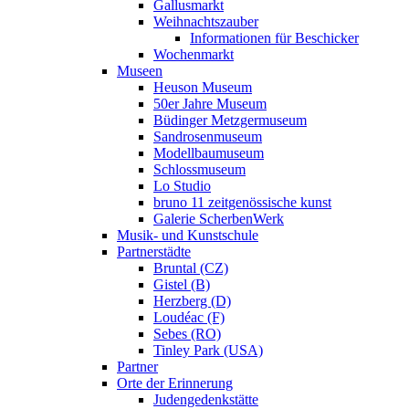
Gallusmarkt
Weihnachtszauber
Informationen für Beschicker
Wochenmarkt
Museen
Heuson Museum
50er Jahre Museum
Büdinger Metzgermuseum
Sandrosenmuseum
Modellbaumuseum
Schlossmuseum
Lo Studio
bruno 11 zeitgenössische kunst
Galerie ScherbenWerk
Musik- und Kunstschule
Partnerstädte
Bruntal (CZ)
Gistel (B)
Herzberg (D)
Loudéac (F)
Sebes (RO)
Tinley Park (USA)
Partner
Orte der Erinnerung
Judengedenkstätte