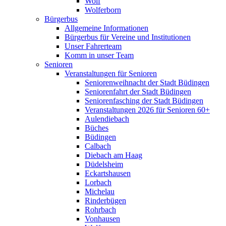
Wolf
Wolferborn
Bürgerbus
Allgemeine Informationen
Bürgerbus für Vereine und Institutionen
Unser Fahrerteam
Komm in unser Team
Senioren
Veranstaltungen für Senioren
Seniorenweihnacht der Stadt Büdingen
Seniorenfahrt der Stadt Büdingen
Seniorenfasching der Stadt Büdingen
Veranstaltungen 2026 für Senioren 60+
Aulendiebach
Büches
Büdingen
Calbach
Diebach am Haag
Düdelsheim
Eckartshausen
Lorbach
Michelau
Rinderbügen
Rohrbach
Vonhausen