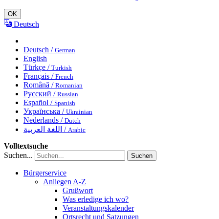
OK
Deutsch
Deutsch /
German
English
Türkçe /
Turkish
Français /
French
Română /
Romanian
Русский /
Russian
Español /
Spanish
Українська /
Ukrainian
Nederlands /
Dutch
اللغة العربية /
Arabic
Volltextsuche
Suchen...
Suchen
Bürgerservice
Anliegen A-Z
Grußwort
Was erledige ich wo?
Veranstaltungskalender
Ortsrecht und Satzungen