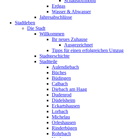
Schadstoffmobil
Erdgas
Wasser & Abwasser
Jahresabschlüsse
Stadtleben
Die Stadt
Willkommen
Ihr neues Zuhause
Ausgezeichnet
Tipps für einen erfolgreichen Umzug
Stadtgeschichte
Stadtteile
Aulendiebach
Büches
Büdingen
Calbach
Diebach am Haag
Dudenrod
Düdelsheim
Eckartshausen
Lorbach
Michelau
Orleshausen
Rinderbügen
Rohrbach