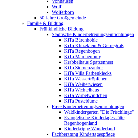
Vonhausen
Wolf
Wolferborn
50 Jahre Großgemeinde
Familie & Bildung
Frühkindliche Bildung
Städtische Kinderbetreuungseinrichtungen
KiTa Bärenhöhle
KiTa Klitzeklein & Gernegroß
KiTa Regenbogen
KiTa Märchenburg
Krabbelhaus Spatzennest
KiTa Sternenzauber
KiTa Villa Farbenklecks
KiTa Wassertröpfchen
KiTa Weiherwiesen
KiTa Wichtelhaus
KiTa Wirbelwindchen
KiTa Pusteblume
Freie Kinderbetreuungseinrichtungen
Waldkindergarten "Die Frischlinge"
Evangelische Kindertagesstätte
Regenbogenland
Kinderkrippe Wunderland
Fachberatung Kindertagespflege