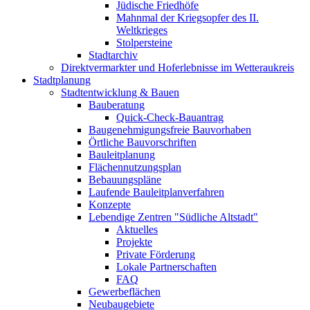
Jüdische Friedhöfe
Mahnmal der Kriegsopfer des II.
Weltkrieges
Stolpersteine
Stadtarchiv
Direktvermarkter und Hoferlebnisse im Wetteraukreis
Stadtplanung
Stadtentwicklung & Bauen
Bauberatung
Quick-Check-Bauantrag
Baugenehmigungsfreie Bauvorhaben
Örtliche Bauvorschriften
Bauleitplanung
Flächennutzungsplan
Bebauungspläne
Laufende Bauleitplanverfahren
Konzepte
Lebendige Zentren "Südliche Altstadt"
Aktuelles
Projekte
Private Förderung
Lokale Partnerschaften
FAQ
Gewerbeflächen
Neubaugebiete