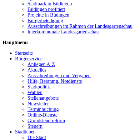
Stadtpark in Büdingen
Büdingen profitiert
Projekte in Büdingen
Bürgerbeteiligung
Ausschreibungen im Rahmen der Landesgartenschau
Interkommunale Landesgartenschau
Hauptmenü
Startseite
Bürgerservice
Anliegen A-Z
Aktuelles
Ausschreibungen und Vergaben
Hilfe, Beratung, Notdienste
Stadtpolitik
Wahlen
Stellenangebote
Newsletter
Terminbuchung
Online-Dienste
Grundsteuerreform
Steuern
Stadtleben
Die Stadt