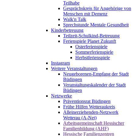
Teilhabe
Gesprächskreis für Angehörige von
Menschen mit Demenz
Walk'n Talk
Sprechstunde Mentale Gesundheit
Kinderbetreuung
Teilzeit-Schulkind-Betreuung
Ferienspiele Planet Zukunft
Osterferienspiele
Sommerferienspiele
Herbstferienspiele
Instagram
Weitere Veranstaltungen
Neugeborenen-Empfang der Stadt
Büdingen
Veranstaltungskalender der Stadt
Büdingen
Netzwerke
Präventionsrat Büdingen
Frühe Hilfen Wetteraukreis
Alleinerziehenden-Netzwerk
Wetterau (A-Net)
Arbeitsgemeinschaft Hessischer
Familienbildung (AHF)
Hessische Familienzentren