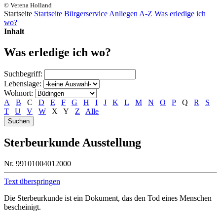
© Verena Holland
Startseite
Startseite
Bürgerservice
Anliegen A-Z
Was erledige ich
wo?
Inhalt
Was erledige ich wo?
Suchbegriff:
Lebenslage:
Wohnort:
A
B
C
D
E
F
G
H
I
J
K
L
M
N
O
P
Q
R
S
T
U
V
W
X
Y
Z
Alle
Sterbeurkunde Ausstellung
Nr. 99101004012000
Text überspringen
Die Sterbeurkunde ist ein Dokument, das den Tod eines Menschen
bescheinigt.