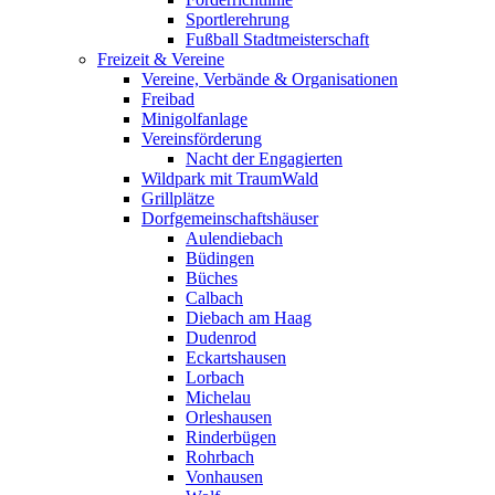
Sportlerehrung
Fußball Stadtmeisterschaft
Freizeit & Vereine
Vereine, Verbände & Organisationen
Freibad
Minigolfanlage
Vereinsförderung
Nacht der Engagierten
Wildpark mit TraumWald
Grillplätze
Dorfgemeinschaftshäuser
Aulendiebach
Büdingen
Büches
Calbach
Diebach am Haag
Dudenrod
Eckartshausen
Lorbach
Michelau
Orleshausen
Rinderbügen
Rohrbach
Vonhausen