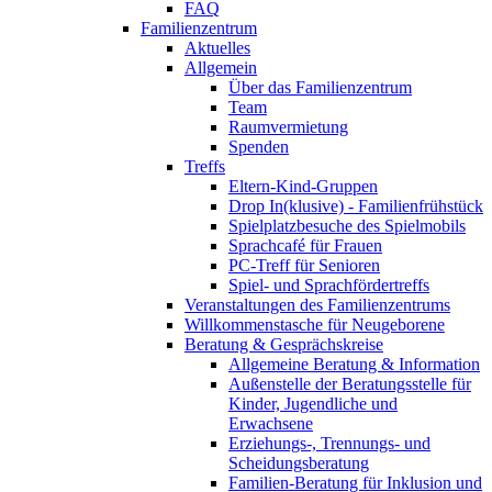
FAQ
Familienzentrum
Aktuelles
Allgemein
Über das Familienzentrum
Team
Raumvermietung
Spenden
Treffs
Eltern-Kind-Gruppen
Drop In(klusive) - Familienfrühstück
Spielplatzbesuche des Spielmobils
Sprachcafé für Frauen
PC-Treff für Senioren
Spiel- und Sprachfördertreffs
Veranstaltungen des Familienzentrums
Willkommenstasche für Neugeborene
Beratung & Gesprächskreise
Allgemeine Beratung & Information
Außenstelle der Beratungsstelle für
Kinder, Jugendliche und
Erwachsene
Erziehungs-, Trennungs- und
Scheidungsberatung
Familien-Beratung für Inklusion und