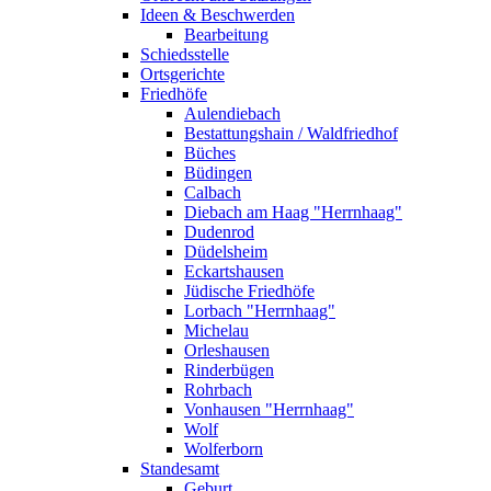
Ideen & Beschwerden
Bearbeitung
Schiedsstelle
Ortsgerichte
Friedhöfe
Aulendiebach
Bestattungshain / Waldfriedhof
Büches
Büdingen
Calbach
Diebach am Haag "Herrnhaag"
Dudenrod
Düdelsheim
Eckartshausen
Jüdische Friedhöfe
Lorbach "Herrnhaag"
Michelau
Orleshausen
Rinderbügen
Rohrbach
Vonhausen "Herrnhaag"
Wolf
Wolferborn
Standesamt
Geburt