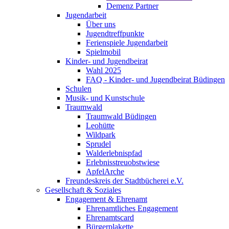
Demenz Partner
Jugendarbeit
Über uns
Jugendtreffpunkte
Ferienspiele Jugendarbeit
Spielmobil
Kinder- und Jugendbeirat
Wahl 2025
FAQ - Kinder- und Jugendbeirat Büdingen
Schulen
Musik- und Kunstschule
Traumwald
Traumwald Büdingen
Leohütte
Wildpark
Sprudel
Walderlebnispfad
Erlebnisstreuobstwiese
ApfelArche
Freundeskreis der Stadtbücherei e.V.
Gesellschaft & Soziales
Engagement & Ehrenamt
Ehrenamtliches Engagement
Ehrenamtscard
Bürgerplakette