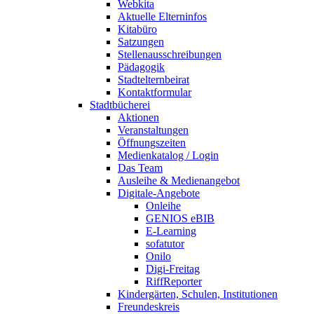
Webkita
Aktuelle Elterninfos
Kitabüro
Satzungen
Stellenausschreibungen
Pädagogik
Stadtelternbeirat
Kontaktformular
Stadtbücherei
Aktionen
Veranstaltungen
Öffnungszeiten
Medienkatalog / Login
Das Team
Ausleihe & Medienangebot
Digitale-Angebote
Onleihe
GENIOS eBIB
E-Learning
sofatutor
Onilo
Digi-Freitag
RiffReporter
Kindergärten, Schulen, Institutionen
Freundeskreis