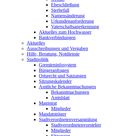
Eheschließung
Sterbefall
Namensänderung
Urkundenanforderung
Vaterschaftsanerkennung
Aktuelles zum Hochwasser
Bankverbindungen
Aktuelles
Ausschreibungen und Vergaben
Hilfe, Beratung, Notdienste
Stadtpolitik
Gremieninfosystem
Bürgeranfragen
Ortsrecht und Satzungen
Sitzungskalender
Amtliche Bekanntmachungen
Bekanntmachungen
Amtsblatt
Magistrat
Mitglieder
Mandatsträger
Stadtverordnetenversammlung
Stadtverordnetenvorsteher
Mitglieder
Sitzungen