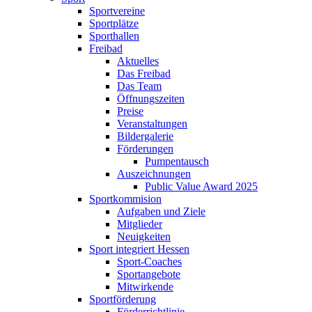
Sportvereine
Sportplätze
Sporthallen
Freibad
Aktuelles
Das Freibad
Das Team
Öffnungszeiten
Preise
Veranstaltungen
Bildergalerie
Förderungen
Pumpentausch
Auszeichnungen
Public Value Award 2025
Sportkommision
Aufgaben und Ziele
Mitglieder
Neuigkeiten
Sport integriert Hessen
Sport-Coaches
Sportangebote
Mitwirkende
Sportförderung
Förderrichtlinie