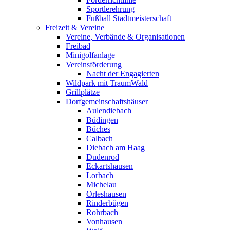
Sportlerehrung
Fußball Stadtmeisterschaft
Freizeit & Vereine
Vereine, Verbände & Organisationen
Freibad
Minigolfanlage
Vereinsförderung
Nacht der Engagierten
Wildpark mit TraumWald
Grillplätze
Dorfgemeinschaftshäuser
Aulendiebach
Büdingen
Büches
Calbach
Diebach am Haag
Dudenrod
Eckartshausen
Lorbach
Michelau
Orleshausen
Rinderbügen
Rohrbach
Vonhausen