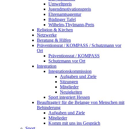
Umweltpreis
Jugendmotivationspreis
Ehrenamtsagentur
Büdinger Tafel
Wilhelm-Thylmann-Preis
Religion & Kirchen
Netzwerke
Beratung & Hilfen
Präventionsrat / KOMPASS / Schutzmann vor
Ort
Präventionsrat / KOMPASS
Schutzmann vor Ort
Integration
Integrationskommission
Aufgaben und Ziele
Sitzungen
Mitglieder
Neuigkeiten
Sport integriert Hessen
Beauftragte/r für die Belange von Menschen mit
Behinderung
Aufgaben und Ziele
Mitglieder
Komm mit uns ins Gespräch
Sport