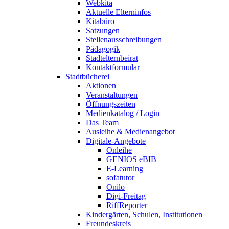
Webkita
Aktuelle Elterninfos
Kitabüro
Satzungen
Stellenausschreibungen
Pädagogik
Stadtelternbeirat
Kontaktformular
Stadtbücherei
Aktionen
Veranstaltungen
Öffnungszeiten
Medienkatalog / Login
Das Team
Ausleihe & Medienangebot
Digitale-Angebote
Onleihe
GENIOS eBIB
E-Learning
sofatutor
Onilo
Digi-Freitag
RiffReporter
Kindergärten, Schulen, Institutionen
Freundeskreis