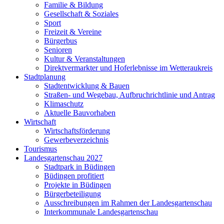
Familie & Bildung
Gesellschaft & Soziales
Sport
Freizeit & Vereine
Bürgerbus
Senioren
Kultur & Veranstaltungen
Direktvermarkter und Hoferlebnisse im Wetteraukreis
Stadtplanung
Stadtentwicklung & Bauen
Straßen- und Wegebau, Aufbruchrichtlinie und Antrag
Klimaschutz
Aktuelle Bauvorhaben
Wirtschaft
Wirtschaftsförderung
Gewerbeverzeichnis
Tourismus
Landesgartenschau 2027
Stadtpark in Büdingen
Büdingen profitiert
Projekte in Büdingen
Bürgerbeteiligung
Ausschreibungen im Rahmen der Landesgartenschau
Interkommunale Landesgartenschau