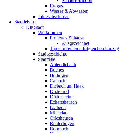
Schadstoffmobil
Erdgas
Wasser & Abwasser
Jahresabschlüsse
Stadtleben
Die Stadt
Willkommen
Ihr neues Zuhause
Ausgezeichnet
Tipps für einen erfolgreichen Umzug
Stadtgeschichte
Stadtteile
Aulendiebach
Büches
Büdingen
Calbach
Diebach am Haag
Dudenrod
Düdelsheim
Eckartshausen
Lorbach
Michelau
Orleshausen
Rinderbügen
Rohrbach