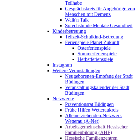
Teilhabe
Gesprächskreis für Angehörige von
Menschen mit Demenz
Walk'n Talk
Sprechstunde Mentale Gesundheit
Kinderbetreuung
Teilzeit-Schulkind-Betreuung
Ferienspiele Planet Zukunft
Osterferienspiele
Sommerferienspiele
Herbstferienspiele
Instagram
Weitere Veranstaltungen
Neugeborenen-Empfang der Stadt
Büdingen
Veranstaltungskalender der Stadt
Büdingen
Netzwerke
Präventionsrat Büdingen
Frühe Hilfen Wetteraukreis
Alleinerziehenden-Netzwerk
Wetterau (A-Net)
Arbeitsgemeinschaft Hessischer
Familienbildung (AHF)
Hessische Familienzentren