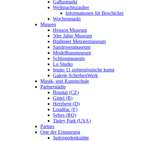
Gallusmarkt
Weihnachtszauber
Informationen für Beschicker
Wochenmarkt
Museen
Heuson Museum
50er Jahre Museum
Büdinger Metzgermuseum
Sandrosenmuseum
Modellbaumuseum
Schlossmuseum
Lo Studio
bruno 11 zeitgenössische kunst
Galerie ScherbenWerk
Musik- und Kunstschule
Partnerstädte
Bruntal (CZ)
Gistel (B)
Herzberg (D)
Loudéac (F)
Sebes (RO)
Tinley Park (USA)
Partner
Orte der Erinnerung
Judengedenkstätte