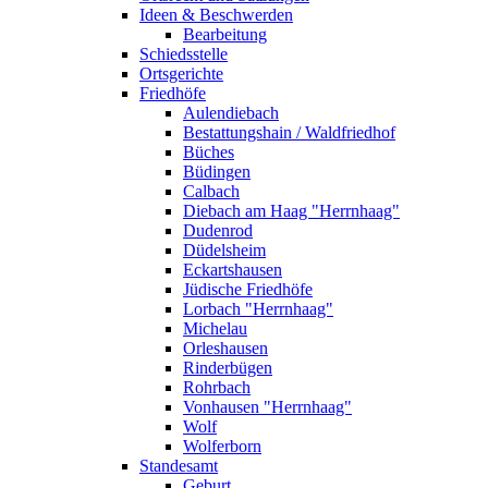
Ideen & Beschwerden
Bearbeitung
Schiedsstelle
Ortsgerichte
Friedhöfe
Aulendiebach
Bestattungshain / Waldfriedhof
Büches
Büdingen
Calbach
Diebach am Haag "Herrnhaag"
Dudenrod
Düdelsheim
Eckartshausen
Jüdische Friedhöfe
Lorbach "Herrnhaag"
Michelau
Orleshausen
Rinderbügen
Rohrbach
Vonhausen "Herrnhaag"
Wolf
Wolferborn
Standesamt
Geburt