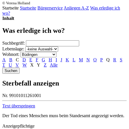
© Verena Holland
Startseite
Startseite
Bürgerservice
Anliegen A-Z
Was erledige ich
wo?
Inhalt
Was erledige ich wo?
Suchbegriff:
Lebenslage:
Wohnort:
A
B
C
D
E
F
G
H
I
J
K
L
M
N
O
P
Q
R
S
T
U
V
W
X
Y
Z
Alle
Sterbefall anzeigen
Nr. 99101011261001
Text überspringen
Der Tod eines Menschen muss beim Standesamt angezeigt werden.
Anzeigepflichtige