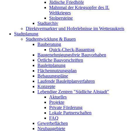
Jüdische Friedhöfe
Mahnmal der Kriegsopfer des II.
Weltkrieges
Stolpersteine
Stadtarchiv
Direktvermarkter und Hoferlebnisse im Wetteraukreis
Stadtplanung
Stadtentwicklung & Bauen
Bauberatung
Quick-Check-Bauantrag
Baugenehmigungsfreie Bauvorhaben
Örtliche Bauvorschriften
Bauleitplanung
Flächennutzungsplan
Bebauungspläne
Laufende Bauleitplanverfahren
Konzepte
Lebendige Zentren "Südliche Altstadt"
Aktuelles
Projekte
Private Förderung
Lokale Partnerschaften
FAQ
Gewerbeflächen
Neubaugebiete