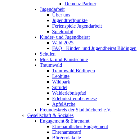
Demenz Partner
Jugendarbeit
Über uns
Jugendtreffpunkte
Ferienspiele Jugendarbeit
Spielmobil
Kinder- und Jugendbeirat
Wahl 2025
FAQ - Kinder- und Jugendbeirat Büdingen
Schulen
Musik- und Kunstschule
Traumwald
Traumwald Büdingen
Leohütte
Wildpark
Sprudel
Walderlebnispfad
Erlebnisstreuobstwiese
ApfelArche
Freundeskreis der Stadtbücherei e.V.
Gesellschaft & Soziales
Engagement & Ehrenamt
Ehrenamtliches Engagement
Ehrenamtscard
Bürgerplakette