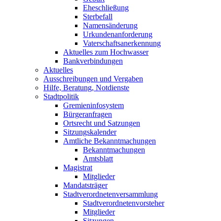
Eheschließung
Sterbefall
Namensänderung
Urkundenanforderung
Vaterschaftsanerkennung
Aktuelles zum Hochwasser
Bankverbindungen
Aktuelles
Ausschreibungen und Vergaben
Hilfe, Beratung, Notdienste
Stadtpolitik
Gremieninfosystem
Bürgeranfragen
Ortsrecht und Satzungen
Sitzungskalender
Amtliche Bekanntmachungen
Bekanntmachungen
Amtsblatt
Magistrat
Mitglieder
Mandatsträger
Stadtverordnetenversammlung
Stadtverordnetenvorsteher
Mitglieder
Sitzungen