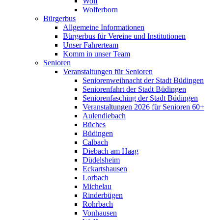
Wolf
Wolferborn
Bürgerbus
Allgemeine Informationen
Bürgerbus für Vereine und Institutionen
Unser Fahrerteam
Komm in unser Team
Senioren
Veranstaltungen für Senioren
Seniorenweihnacht der Stadt Büdingen
Seniorenfahrt der Stadt Büdingen
Seniorenfasching der Stadt Büdingen
Veranstaltungen 2026 für Senioren 60+
Aulendiebach
Büches
Büdingen
Calbach
Diebach am Haag
Düdelsheim
Eckartshausen
Lorbach
Michelau
Rinderbügen
Rohrbach
Vonhausen