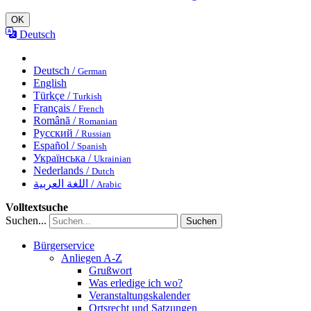
OK
Deutsch
Deutsch /
German
English
Türkçe /
Turkish
Français /
French
Română /
Romanian
Русский /
Russian
Español /
Spanish
Українська /
Ukrainian
Nederlands /
Dutch
اللغة العربية /
Arabic
Volltextsuche
Suchen...
Suchen
Bürgerservice
Anliegen A-Z
Grußwort
Was erledige ich wo?
Veranstaltungskalender
Ortsrecht und Satzungen