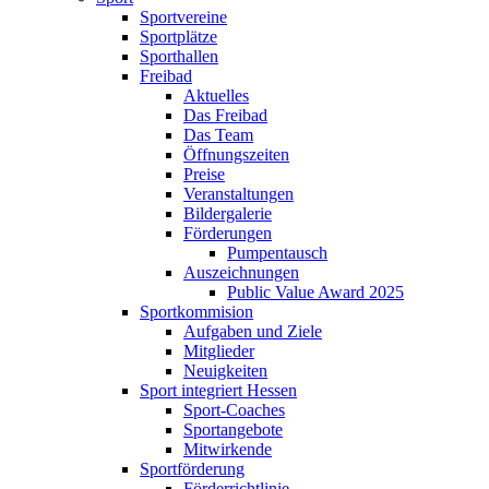
Sportvereine
Sportplätze
Sporthallen
Freibad
Aktuelles
Das Freibad
Das Team
Öffnungszeiten
Preise
Veranstaltungen
Bildergalerie
Förderungen
Pumpentausch
Auszeichnungen
Public Value Award 2025
Sportkommision
Aufgaben und Ziele
Mitglieder
Neuigkeiten
Sport integriert Hessen
Sport-Coaches
Sportangebote
Mitwirkende
Sportförderung
Förderrichtlinie