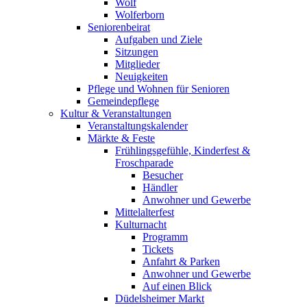
Wolf
Wolferborn
Seniorenbeirat
Aufgaben und Ziele
Sitzungen
Mitglieder
Neuigkeiten
Pflege und Wohnen für Senioren
Gemeindepflege
Kultur & Veranstaltungen
Veranstaltungskalender
Märkte & Feste
Frühlingsgefühle, Kinderfest &
Froschparade
Besucher
Händler
Anwohner und Gewerbe
Mittelalterfest
Kulturnacht
Programm
Tickets
Anfahrt & Parken
Anwohner und Gewerbe
Auf einen Blick
Düdelsheimer Markt