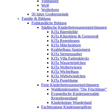
Vonhausen
Wolf
Wolferborn
50 Jahre Großgemeinde
Familie & Bildung
Frühkindliche Bildung
Städtische Kinderbetreuungseinrichtungen
KiTa Bärenhöhle
KiTa Klitzeklein & Gernegroß
KiTa Regenbogen
KiTa Märchenburg
Krabbelhaus Spatzennest
KiTa Sternenzauber
KiTa Villa Farbenklecks
KiTa Wassertröpfchen
KiTa Weiherwiesen
KiTa Wichtelhaus
KiTa Wirbelwindchen
KiTa Pusteblume
Freie Kinderbetreuungseinrichtungen
Waldkindergarten "Die Frischlinge"
Evangelische Kindertagesstätte
Regenbogenland
Kinderkrippe Wunderland
Fachberatung Kindertagespflege