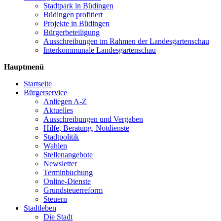
Stadtpark in Büdingen
Büdingen profitiert
Projekte in Büdingen
Bürgerbeteiligung
Ausschreibungen im Rahmen der Landesgartenschau
Interkommunale Landesgartenschau
Hauptmenü
Startseite
Bürgerservice
Anliegen A-Z
Aktuelles
Ausschreibungen und Vergaben
Hilfe, Beratung, Notdienste
Stadtpolitik
Wahlen
Stellenangebote
Newsletter
Terminbuchung
Online-Dienste
Grundsteuerreform
Steuern
Stadtleben
Die Stadt