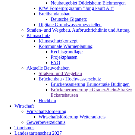
Neubaugebiet Düdelsheim Eichmorgen
KfW-Förderprogramm "Jung kauft Alt"
Breitbandausbau
Deutsche Giganetz
Digitale Grundwassermessstellen
Straßen- und Wegebau, Aufbruchrichtlinie und Antrag
Klimaschutz
Klimaschutzkonzept
Kommunale Wärmeplanung
Rechtsgrundlage
Projektphasen
FAQ
Aktuelle Bauvorhaben
Straßen- und Wegebau
Brückenbau / Hochwasserschutz
Brückensanierung Brunostraße Büdingen
Brückenerneuerung »Grauer-Stein-Straße«
Eckartshausen
Hochbau
Wirtschaft
Wirtschaftsförderung
Wirtschaftsförderung Wetteraukreis
Gewerbeverzeichnis
Tourismus
Landesgartenschau 2027