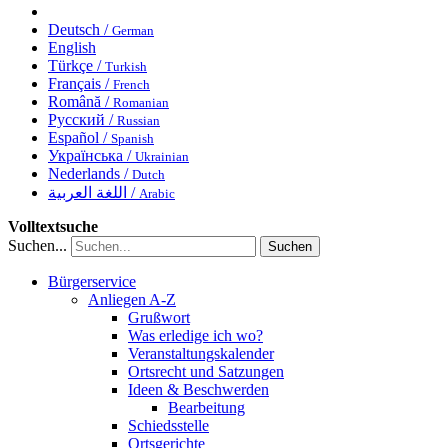
Deutsch /
German
English
Türkçe /
Turkish
Français /
French
Română /
Romanian
Русский /
Russian
Español /
Spanish
Українська /
Ukrainian
Nederlands /
Dutch
اللغة العربية /
Arabic
Volltextsuche
Suchen...
Suchen
Bürgerservice
Anliegen A-Z
Grußwort
Was erledige ich wo?
Veranstaltungskalender
Ortsrecht und Satzungen
Ideen & Beschwerden
Bearbeitung
Schiedsstelle
Ortsgerichte