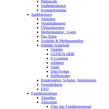
Pädagogik
Stadtelternbeirat
Kontaktformular
Stadtbücherei
Aktionen
Veranstaltungen
Öffnungszeiten
Medienkatalog / Login
Das Team
Ausleihe & Medienangebot
Digitale-Angebote
Onleihe
GENIOS eBIB
E-Learning
sofatutor
Onilo
Digi-Freitag
RiffReporter
Kindergärten, Schulen, Institutionen
Freundeskreis
FAQ
Familienzentrum
Aktuelles
Allgemein
Über das Familienzentrum