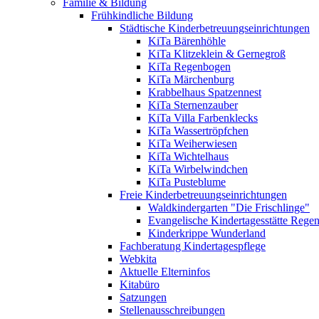
Familie & Bildung
Frühkindliche Bildung
Städtische Kinderbetreuungseinrichtungen
KiTa Bärenhöhle
KiTa Klitzeklein & Gernegroß
KiTa Regenbogen
KiTa Märchenburg
Krabbelhaus Spatzennest
KiTa Sternenzauber
KiTa Villa Farbenklecks
KiTa Wassertröpfchen
KiTa Weiherwiesen
KiTa Wichtelhaus
KiTa Wirbelwindchen
KiTa Pusteblume
Freie Kinderbetreuungseinrichtungen
Waldkindergarten "Die Frischlinge"
Evangelische Kindertagesstätte Rege
Kinderkrippe Wunderland
Fachberatung Kindertagespflege
Webkita
Aktuelle Elterninfos
Kitabüro
Satzungen
Stellenausschreibungen