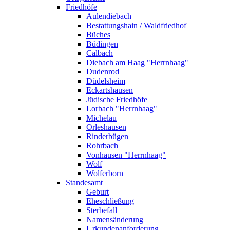
Friedhöfe
Aulendiebach
Bestattungshain / Waldfriedhof
Büches
Büdingen
Calbach
Diebach am Haag "Herrnhaag"
Dudenrod
Düdelsheim
Eckartshausen
Jüdische Friedhöfe
Lorbach "Herrnhaag"
Michelau
Orleshausen
Rinderbügen
Rohrbach
Vonhausen "Herrnhaag"
Wolf
Wolferborn
Standesamt
Geburt
Eheschließung
Sterbefall
Namensänderung
Urkundenanforderung