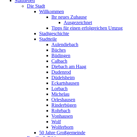
Stadtleben
Die Stadt
Willkommen
Ihr neues Zuhause
Ausgezeichnet
Tipps für einen erfolgreichen Umzug
Stadtgeschichte
Stadtteile
Aulendiebach
Büches
Büdingen
Calbach
Diebach am Haag
Dudenrod
Düdelsheim
Eckartshausen
Lorbach
Michelau
Orleshausen
Rinderbügen
Rohrbach
Vonhausen
Wolf
Wolferborn
50 Jahre Großgemeinde