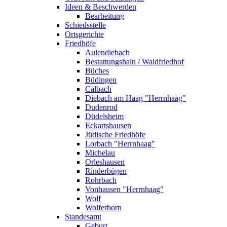
Ideen & Beschwerden
Bearbeitung
Schiedsstelle
Ortsgerichte
Friedhöfe
Aulendiebach
Bestattungshain / Waldfriedhof
Büches
Büdingen
Calbach
Diebach am Haag "Herrnhaag"
Dudenrod
Düdelsheim
Eckartshausen
Jüdische Friedhöfe
Lorbach "Herrnhaag"
Michelau
Orleshausen
Rinderbügen
Rohrbach
Vonhausen "Herrnhaag"
Wolf
Wolferborn
Standesamt
Geburt