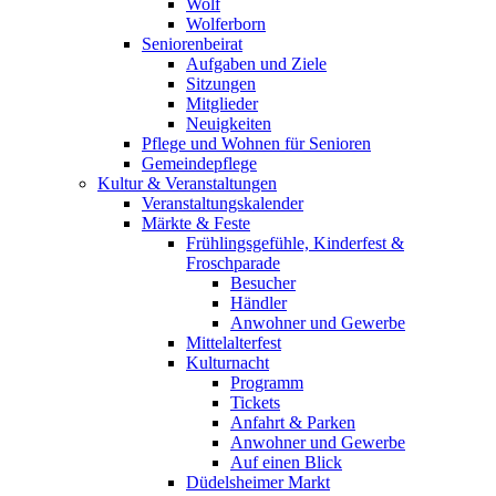
Wolf
Wolferborn
Seniorenbeirat
Aufgaben und Ziele
Sitzungen
Mitglieder
Neuigkeiten
Pflege und Wohnen für Senioren
Gemeindepflege
Kultur & Veranstaltungen
Veranstaltungskalender
Märkte & Feste
Frühlingsgefühle, Kinderfest &
Froschparade
Besucher
Händler
Anwohner und Gewerbe
Mittelalterfest
Kulturnacht
Programm
Tickets
Anfahrt & Parken
Anwohner und Gewerbe
Auf einen Blick
Düdelsheimer Markt