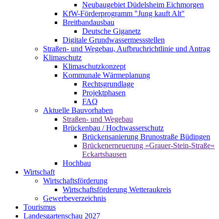
Neubaugebiet Düdelsheim Eichmorgen
KfW-Förderprogramm "Jung kauft Alt"
Breitbandausbau
Deutsche Giganetz
Digitale Grundwassermessstellen
Straßen- und Wegebau, Aufbruchrichtlinie und Antrag
Klimaschutz
Klimaschutzkonzept
Kommunale Wärmeplanung
Rechtsgrundlage
Projektphasen
FAQ
Aktuelle Bauvorhaben
Straßen- und Wegebau
Brückenbau / Hochwasserschutz
Brückensanierung Brunostraße Büdingen
Brückenerneuerung »Grauer-Stein-Straße«
Eckartshausen
Hochbau
Wirtschaft
Wirtschaftsförderung
Wirtschaftsförderung Wetteraukreis
Gewerbeverzeichnis
Tourismus
Landesgartenschau 2027