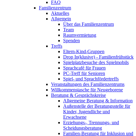
FAQ
Familienzentrum
Aktuelles
Allgemein
Über das Familienzentrum
Team
Raumvermietung
Spenden
Treffs
Eltern-Kind-Gruppen
Drop In(klusive) - Familienfrühstück
Spielplatzbesuche des Spielmobils
Sprachcafé für Frauen
PC-Treff für Senioren
Spiel- und Sprachfördertreffs
Veranstaltungen des Familienzentrums
Willkommenstasche für Neugeborene
Beratung & Gesprächskreise
Allgemeine Beratung & Information
Außenstelle der Beratungsstelle für
Kinder, Jugendliche und
Erwachsene
Erziehungs-, Trennungs- und
Scheidungsberatung
Familien-Beratung für Inklusion und