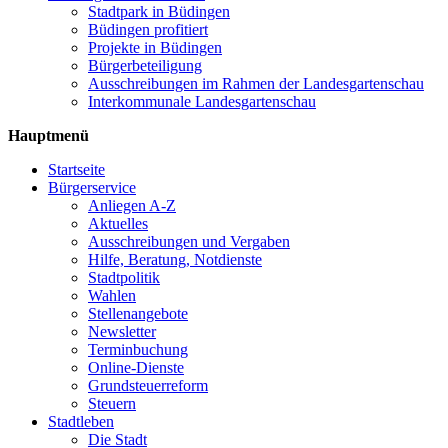
Stadtpark in Büdingen
Büdingen profitiert
Projekte in Büdingen
Bürgerbeteiligung
Ausschreibungen im Rahmen der Landesgartenschau
Interkommunale Landesgartenschau
Hauptmenü
Startseite
Bürgerservice
Anliegen A-Z
Aktuelles
Ausschreibungen und Vergaben
Hilfe, Beratung, Notdienste
Stadtpolitik
Wahlen
Stellenangebote
Newsletter
Terminbuchung
Online-Dienste
Grundsteuerreform
Steuern
Stadtleben
Die Stadt