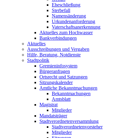
Eheschließung
Sterbefall
Namensänderung
Urkundenanforderung
Vaterschaftsanerkennung
Aktuelles zum Hochwasser
Bankverbindungen
Aktuelles
Ausschreibungen und Vergaben
Hilfe, Beratung, Notdienste
Stadtpolitik
Gremieninfosystem
Bürgeranfragen
Ortsrecht und Satzungen
Sitzungskalender
Amtliche Bekanntmachungen
Bekanntmachungen
Amtsblatt
Magistrat
Mitglieder
Mandatsträger
Stadtverordnetenversammlung
Stadtverordnetenvorsteher
Mitglieder
Sitzungen