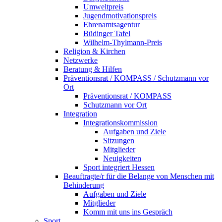
Umweltpreis
Jugendmotivationspreis
Ehrenamtsagentur
Büdinger Tafel
Wilhelm-Thylmann-Preis
Religion & Kirchen
Netzwerke
Beratung & Hilfen
Präventionsrat / KOMPASS / Schutzmann vor
Ort
Präventionsrat / KOMPASS
Schutzmann vor Ort
Integration
Integrationskommission
Aufgaben und Ziele
Sitzungen
Mitglieder
Neuigkeiten
Sport integriert Hessen
Beauftragte/r für die Belange von Menschen mit
Behinderung
Aufgaben und Ziele
Mitglieder
Komm mit uns ins Gespräch
Sport