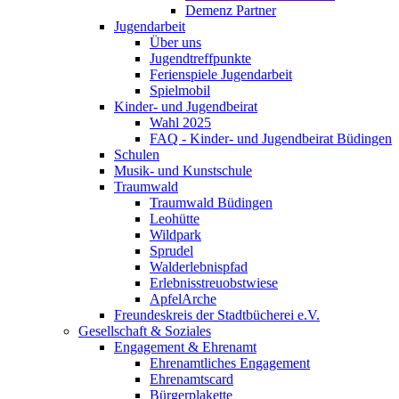
Demenz Partner
Jugendarbeit
Über uns
Jugendtreffpunkte
Ferienspiele Jugendarbeit
Spielmobil
Kinder- und Jugendbeirat
Wahl 2025
FAQ - Kinder- und Jugendbeirat Büdingen
Schulen
Musik- und Kunstschule
Traumwald
Traumwald Büdingen
Leohütte
Wildpark
Sprudel
Walderlebnispfad
Erlebnisstreuobstwiese
ApfelArche
Freundeskreis der Stadtbücherei e.V.
Gesellschaft & Soziales
Engagement & Ehrenamt
Ehrenamtliches Engagement
Ehrenamtscard
Bürgerplakette