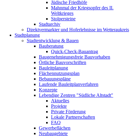
Jüdische Friedhöfe
Mahnmal der Kriegsopfer des II.
Weltkrieges
Stolpersteine
Stadtarchiv
Direktvermarkter und Hoferlebnisse im Wetteraukreis
Stadtplanung
Stadtentwicklung & Bauen
Bauberatung
Quick-Check-Bauantrag
Baugenehmigungsfreie Bauvorhaben
Örtliche Bauvorschriften
Bauleitplanung
Flächennutzungsplan
Bebauungspläne
Laufende Bauleitplanverfahren
Konzepte
Lebendige Zentren "Südliche Altstadt"
Aktuelles
Projekte
Private Förderung
Lokale Partnerschaften
FAQ
Gewerbeflächen
Neubaugebiete