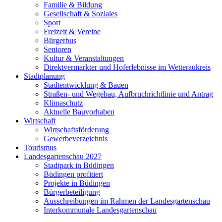
Familie & Bildung
Gesellschaft & Soziales
Sport
Freizeit & Vereine
Bürgerbus
Senioren
Kultur & Veranstaltungen
Direktvermarkter und Hoferlebnisse im Wetteraukreis
Stadtplanung
Stadtentwicklung & Bauen
Straßen- und Wegebau, Aufbruchrichtlinie und Antrag
Klimaschutz
Aktuelle Bauvorhaben
Wirtschaft
Wirtschaftsförderung
Gewerbeverzeichnis
Tourismus
Landesgartenschau 2027
Stadtpark in Büdingen
Büdingen profitiert
Projekte in Büdingen
Bürgerbeteiligung
Ausschreibungen im Rahmen der Landesgartenschau
Interkommunale Landesgartenschau