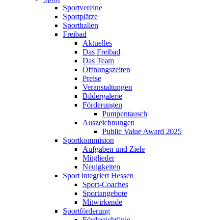
Sportvereine
Sportplätze
Sporthallen
Freibad
Aktuelles
Das Freibad
Das Team
Öffnungszeiten
Preise
Veranstaltungen
Bildergalerie
Förderungen
Pumpentausch
Auszeichnungen
Public Value Award 2025
Sportkommision
Aufgaben und Ziele
Mitglieder
Neuigkeiten
Sport integriert Hessen
Sport-Coaches
Sportangebote
Mitwirkende
Sportförderung
Förderrichtlinie