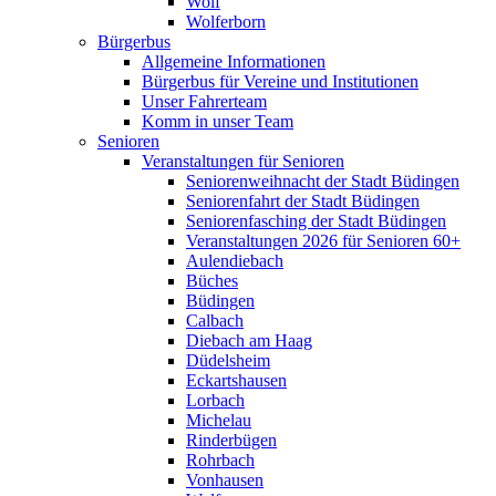
Wolf
Wolferborn
Bürgerbus
Allgemeine Informationen
Bürgerbus für Vereine und Institutionen
Unser Fahrerteam
Komm in unser Team
Senioren
Veranstaltungen für Senioren
Seniorenweihnacht der Stadt Büdingen
Seniorenfahrt der Stadt Büdingen
Seniorenfasching der Stadt Büdingen
Veranstaltungen 2026 für Senioren 60+
Aulendiebach
Büches
Büdingen
Calbach
Diebach am Haag
Düdelsheim
Eckartshausen
Lorbach
Michelau
Rinderbügen
Rohrbach
Vonhausen