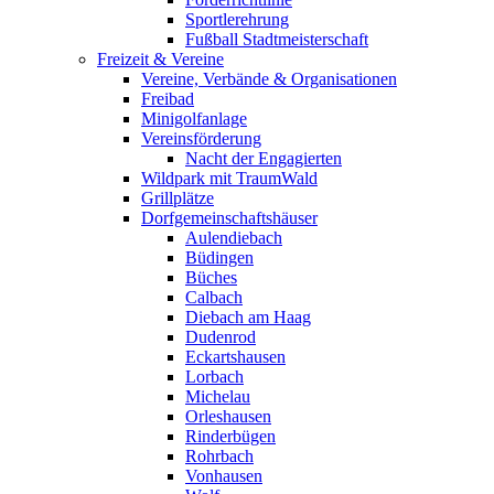
Sportlerehrung
Fußball Stadtmeisterschaft
Freizeit & Vereine
Vereine, Verbände & Organisationen
Freibad
Minigolfanlage
Vereinsförderung
Nacht der Engagierten
Wildpark mit TraumWald
Grillplätze
Dorfgemeinschaftshäuser
Aulendiebach
Büdingen
Büches
Calbach
Diebach am Haag
Dudenrod
Eckartshausen
Lorbach
Michelau
Orleshausen
Rinderbügen
Rohrbach
Vonhausen