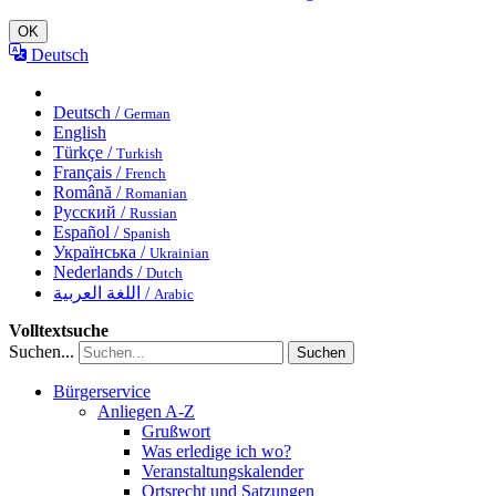
OK
Deutsch
Deutsch /
German
English
Türkçe /
Turkish
Français /
French
Română /
Romanian
Русский /
Russian
Español /
Spanish
Українська /
Ukrainian
Nederlands /
Dutch
اللغة العربية /
Arabic
Volltextsuche
Suchen...
Suchen
Bürgerservice
Anliegen A-Z
Grußwort
Was erledige ich wo?
Veranstaltungskalender
Ortsrecht und Satzungen