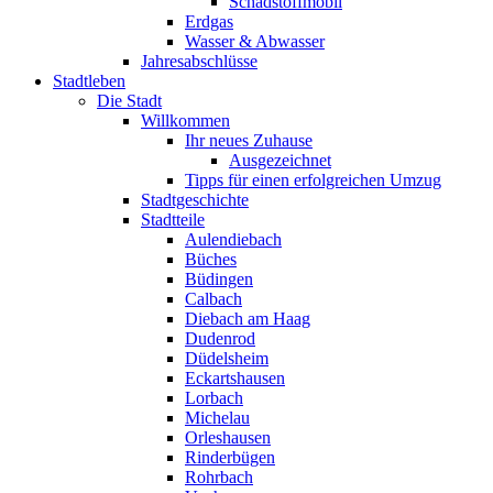
Schadstoffmobil
Erdgas
Wasser & Abwasser
Jahresabschlüsse
Stadtleben
Die Stadt
Willkommen
Ihr neues Zuhause
Ausgezeichnet
Tipps für einen erfolgreichen Umzug
Stadtgeschichte
Stadtteile
Aulendiebach
Büches
Büdingen
Calbach
Diebach am Haag
Dudenrod
Düdelsheim
Eckartshausen
Lorbach
Michelau
Orleshausen
Rinderbügen
Rohrbach