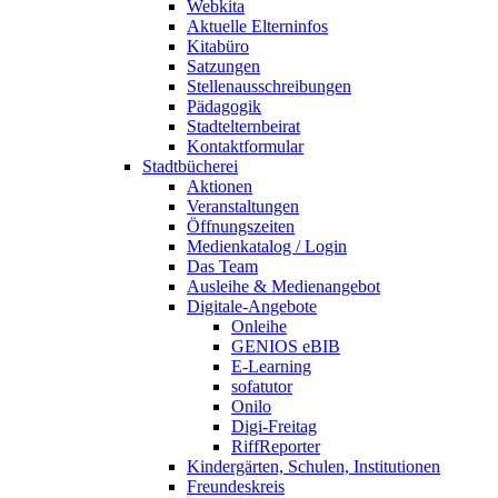
Webkita
Aktuelle Elterninfos
Kitabüro
Satzungen
Stellenausschreibungen
Pädagogik
Stadtelternbeirat
Kontaktformular
Stadtbücherei
Aktionen
Veranstaltungen
Öffnungszeiten
Medienkatalog / Login
Das Team
Ausleihe & Medienangebot
Digitale-Angebote
Onleihe
GENIOS eBIB
E-Learning
sofatutor
Onilo
Digi-Freitag
RiffReporter
Kindergärten, Schulen, Institutionen
Freundeskreis