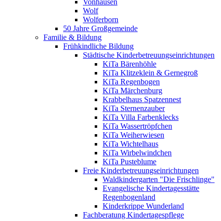
Vonhausen
Wolf
Wolferborn
50 Jahre Großgemeinde
Familie & Bildung
Frühkindliche Bildung
Städtische Kinderbetreuungseinrichtungen
KiTa Bärenhöhle
KiTa Klitzeklein & Gernegroß
KiTa Regenbogen
KiTa Märchenburg
Krabbelhaus Spatzennest
KiTa Sternenzauber
KiTa Villa Farbenklecks
KiTa Wassertröpfchen
KiTa Weiherwiesen
KiTa Wichtelhaus
KiTa Wirbelwindchen
KiTa Pusteblume
Freie Kinderbetreuungseinrichtungen
Waldkindergarten "Die Frischlinge"
Evangelische Kindertagesstätte
Regenbogenland
Kinderkrippe Wunderland
Fachberatung Kindertagespflege