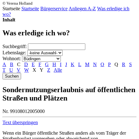
© Verena Holland
Startseite
Startseite
Bürgerservice
Anliegen A-Z
Was erledige ich
wo?
Inhalt
Was erledige ich wo?
Suchbegriff:
Lebenslage:
Wohnort:
A
B
C
D
E
F
G
H
I
J
K
L
M
N
O
P
Q
R
S
T
U
V
W
X
Y
Z
Alle
Sondernutzungserlaubnis auf öffentlichen
Straßen und Plätzen
Nr. 99108012005000
Text überspringen
Wenn ein Bürger öffentliche Straßen anders als vom Träger der
Straßenbaulast vorgesehen oder abweichend von