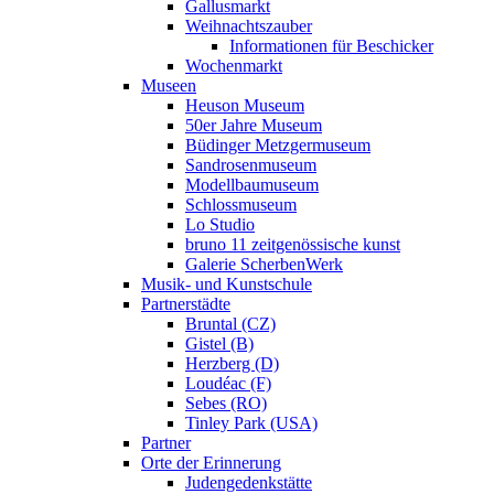
Gallusmarkt
Weihnachtszauber
Informationen für Beschicker
Wochenmarkt
Museen
Heuson Museum
50er Jahre Museum
Büdinger Metzgermuseum
Sandrosenmuseum
Modellbaumuseum
Schlossmuseum
Lo Studio
bruno 11 zeitgenössische kunst
Galerie ScherbenWerk
Musik- und Kunstschule
Partnerstädte
Bruntal (CZ)
Gistel (B)
Herzberg (D)
Loudéac (F)
Sebes (RO)
Tinley Park (USA)
Partner
Orte der Erinnerung
Judengedenkstätte