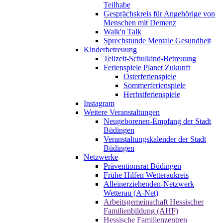
Teilhabe
Gesprächskreis für Angehörige von
Menschen mit Demenz
Walk'n Talk
Sprechstunde Mentale Gesundheit
Kinderbetreuung
Teilzeit-Schulkind-Betreuung
Ferienspiele Planet Zukunft
Osterferienspiele
Sommerferienspiele
Herbstferienspiele
Instagram
Weitere Veranstaltungen
Neugeborenen-Empfang der Stadt
Büdingen
Veranstaltungskalender der Stadt
Büdingen
Netzwerke
Präventionsrat Büdingen
Frühe Hilfen Wetteraukreis
Alleinerziehenden-Netzwerk
Wetterau (A-Net)
Arbeitsgemeinschaft Hessischer
Familienbildung (AHF)
Hessische Familienzentren