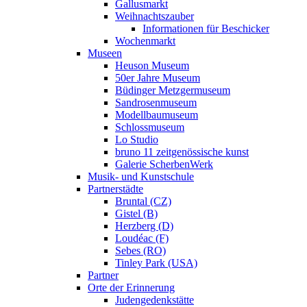
Gallusmarkt
Weihnachtszauber
Informationen für Beschicker
Wochenmarkt
Museen
Heuson Museum
50er Jahre Museum
Büdinger Metzgermuseum
Sandrosenmuseum
Modellbaumuseum
Schlossmuseum
Lo Studio
bruno 11 zeitgenössische kunst
Galerie ScherbenWerk
Musik- und Kunstschule
Partnerstädte
Bruntal (CZ)
Gistel (B)
Herzberg (D)
Loudéac (F)
Sebes (RO)
Tinley Park (USA)
Partner
Orte der Erinnerung
Judengedenkstätte