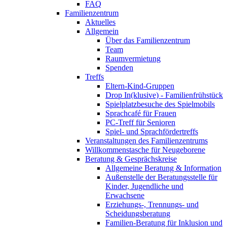
FAQ
Familienzentrum
Aktuelles
Allgemein
Über das Familienzentrum
Team
Raumvermietung
Spenden
Treffs
Eltern-Kind-Gruppen
Drop In(klusive) - Familienfrühstück
Spielplatzbesuche des Spielmobils
Sprachcafé für Frauen
PC-Treff für Senioren
Spiel- und Sprachfördertreffs
Veranstaltungen des Familienzentrums
Willkommenstasche für Neugeborene
Beratung & Gesprächskreise
Allgemeine Beratung & Information
Außenstelle der Beratungsstelle für
Kinder, Jugendliche und
Erwachsene
Erziehungs-, Trennungs- und
Scheidungsberatung
Familien-Beratung für Inklusion und