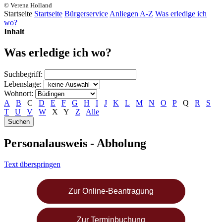
© Verena Holland
Startseite
Startseite
Bürgerservice
Anliegen A-Z
Was erledige ich
wo?
Inhalt
Was erledige ich wo?
Suchbegriff:
Lebenslage:
Wohnort:
A
B
C
D
E
F
G
H
I
J
K
L
M
N
O
P
Q
R
S
T
U
V
W
X
Y
Z
Alle
Personalausweis - Abholung
Text überspringen
Zur Online-Beantragung
Zur Terminbuchung