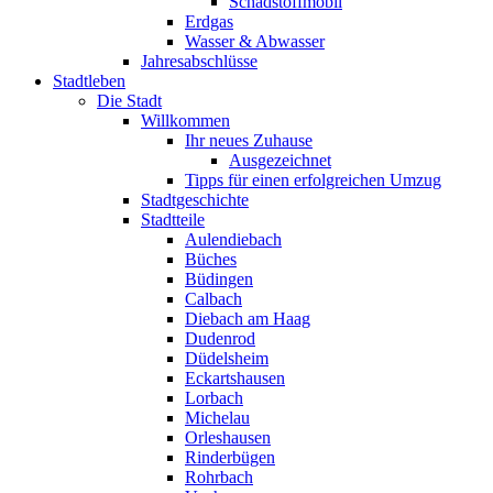
Schadstoffmobil
Erdgas
Wasser & Abwasser
Jahresabschlüsse
Stadtleben
Die Stadt
Willkommen
Ihr neues Zuhause
Ausgezeichnet
Tipps für einen erfolgreichen Umzug
Stadtgeschichte
Stadtteile
Aulendiebach
Büches
Büdingen
Calbach
Diebach am Haag
Dudenrod
Düdelsheim
Eckartshausen
Lorbach
Michelau
Orleshausen
Rinderbügen
Rohrbach