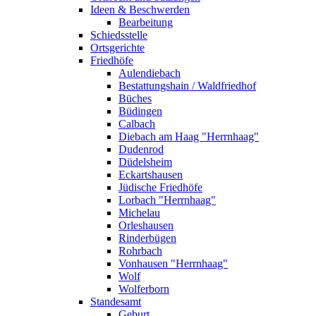
Ideen & Beschwerden
Bearbeitung
Schiedsstelle
Ortsgerichte
Friedhöfe
Aulendiebach
Bestattungshain / Waldfriedhof
Büches
Büdingen
Calbach
Diebach am Haag "Herrnhaag"
Dudenrod
Düdelsheim
Eckartshausen
Jüdische Friedhöfe
Lorbach "Herrnhaag"
Michelau
Orleshausen
Rinderbügen
Rohrbach
Vonhausen "Herrnhaag"
Wolf
Wolferborn
Standesamt
Geburt