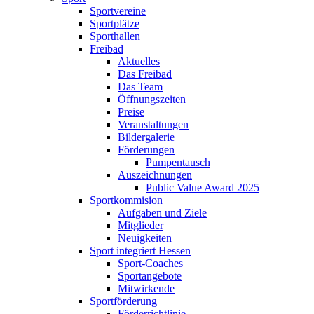
Sportvereine
Sportplätze
Sporthallen
Freibad
Aktuelles
Das Freibad
Das Team
Öffnungszeiten
Preise
Veranstaltungen
Bildergalerie
Förderungen
Pumpentausch
Auszeichnungen
Public Value Award 2025
Sportkommision
Aufgaben und Ziele
Mitglieder
Neuigkeiten
Sport integriert Hessen
Sport-Coaches
Sportangebote
Mitwirkende
Sportförderung
Förderrichtlinie