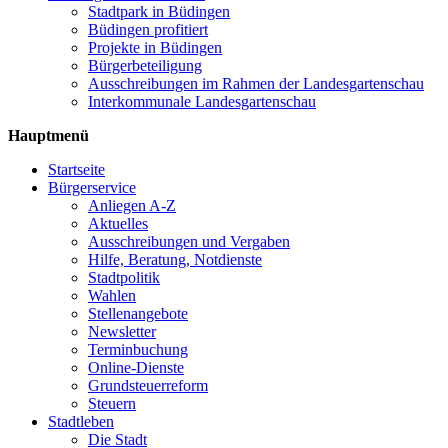
Stadtpark in Büdingen
Büdingen profitiert
Projekte in Büdingen
Bürgerbeteiligung
Ausschreibungen im Rahmen der Landesgartenschau
Interkommunale Landesgartenschau
Hauptmenü
Startseite
Bürgerservice
Anliegen A-Z
Aktuelles
Ausschreibungen und Vergaben
Hilfe, Beratung, Notdienste
Stadtpolitik
Wahlen
Stellenangebote
Newsletter
Terminbuchung
Online-Dienste
Grundsteuerreform
Steuern
Stadtleben
Die Stadt