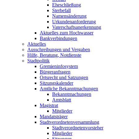
Eheschließung
Sterbefall
Namensänderung
Urkundenanforderung
Vaterschaftsanerkennung
Aktuelles zum Hochwasser
Bankverbindungen
Aktuelles
Ausschreibungen und Vergaben
Hilfe, Beratung, Notdienste
Stadtpolitik
Gremieninfosystem
Bürgeranfragen
Ortsrecht und Satzungen
Sitzungskalender
Amtliche Bekanntmachungen
Bekanntmachungen
Amtsblatt
Magistrat
Mitglieder
Mandatsträger
Stadtverordnetenversammlung
Stadtverordnetenvorsteher
Mitglieder
Sitzungen