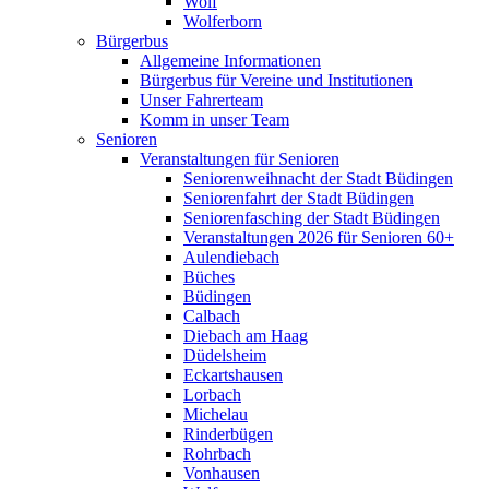
Wolf
Wolferborn
Bürgerbus
Allgemeine Informationen
Bürgerbus für Vereine und Institutionen
Unser Fahrerteam
Komm in unser Team
Senioren
Veranstaltungen für Senioren
Seniorenweihnacht der Stadt Büdingen
Seniorenfahrt der Stadt Büdingen
Seniorenfasching der Stadt Büdingen
Veranstaltungen 2026 für Senioren 60+
Aulendiebach
Büches
Büdingen
Calbach
Diebach am Haag
Düdelsheim
Eckartshausen
Lorbach
Michelau
Rinderbügen
Rohrbach
Vonhausen