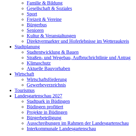
Familie & Bildung
Gesellschaft & Soziales
Sport
Freizeit & Vereine
Bürgerbus
Senioren
Kultur & Veranstaltungen
Direktvermarkter und Hoferlebnisse im Wetteraukreis
Stadtplanung
Stadtentwicklung & Bauen
Straßen- und Wegebau, Aufbruchrichtlinie und Antrag
Klimaschutz
Aktuelle Bauvorhaben
Wirtschaft
Wirtschaftsförderung
Gewerbeverzeichnis
Tourismus
Landesgartenschau 2027
Stadtpark in Büdingen
Büdingen profitiert
Projekte in Büdingen
Bürgerbeteiligung
Ausschreibungen im Rahmen der Landesgartenschau
Interkommunale Landesgartenschau