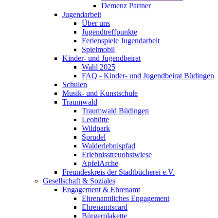
Demenz Partner
Jugendarbeit
Über uns
Jugendtreffpunkte
Ferienspiele Jugendarbeit
Spielmobil
Kinder- und Jugendbeirat
Wahl 2025
FAQ - Kinder- und Jugendbeirat Büdingen
Schulen
Musik- und Kunstschule
Traumwald
Traumwald Büdingen
Leohütte
Wildpark
Sprudel
Walderlebnispfad
Erlebnisstreuobstwiese
ApfelArche
Freundeskreis der Stadtbücherei e.V.
Gesellschaft & Soziales
Engagement & Ehrenamt
Ehrenamtliches Engagement
Ehrenamtscard
Bürgerplakette