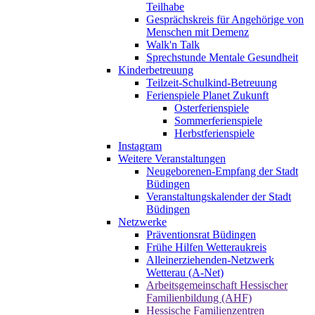
Teilhabe
Gesprächskreis für Angehörige von
Menschen mit Demenz
Walk'n Talk
Sprechstunde Mentale Gesundheit
Kinderbetreuung
Teilzeit-Schulkind-Betreuung
Ferienspiele Planet Zukunft
Osterferienspiele
Sommerferienspiele
Herbstferienspiele
Instagram
Weitere Veranstaltungen
Neugeborenen-Empfang der Stadt
Büdingen
Veranstaltungskalender der Stadt
Büdingen
Netzwerke
Präventionsrat Büdingen
Frühe Hilfen Wetteraukreis
Alleinerziehenden-Netzwerk
Wetterau (A-Net)
Arbeitsgemeinschaft Hessischer
Familienbildung (AHF)
Hessische Familienzentren