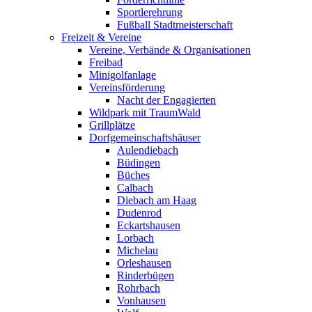
Sportlerehrung
Fußball Stadtmeisterschaft
Freizeit & Vereine
Vereine, Verbände & Organisationen
Freibad
Minigolfanlage
Vereinsförderung
Nacht der Engagierten
Wildpark mit TraumWald
Grillplätze
Dorfgemeinschaftshäuser
Aulendiebach
Büdingen
Büches
Calbach
Diebach am Haag
Dudenrod
Eckartshausen
Lorbach
Michelau
Orleshausen
Rinderbügen
Rohrbach
Vonhausen