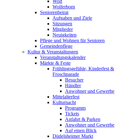
Wolf
Wolferborn
Seniorenbeirat
Aufgaben und Ziele
Sitzungen
Mitglieder
Neuigkeiten
Pflege und Wohnen für Senioren
Gemeindepflege
Kultur & Veranstaltungen
Veranstaltungskalender
Märkte & Feste
Frühlingsgefühle, Kinderfest &
Froschparade
Besucher
Händler
Anwohner und Gewerbe
Mittelalterfest
Kulturnacht
Programm
Tickets
Anfahrt & Parken
Anwohner und Gewerbe
Auf einen Blick
Düdelsheimer Markt