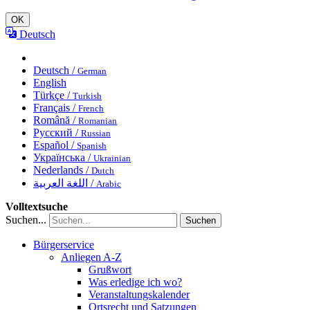
OK
Deutsch
Deutsch /
German
English
Türkçe /
Turkish
Français /
French
Română /
Romanian
Русский /
Russian
Español /
Spanish
Українська /
Ukrainian
Nederlands /
Dutch
اللغة العربية /
Arabic
Volltextsuche
Suchen...
Suchen
Bürgerservice
Anliegen A-Z
Grußwort
Was erledige ich wo?
Veranstaltungskalender
Ortsrecht und Satzungen