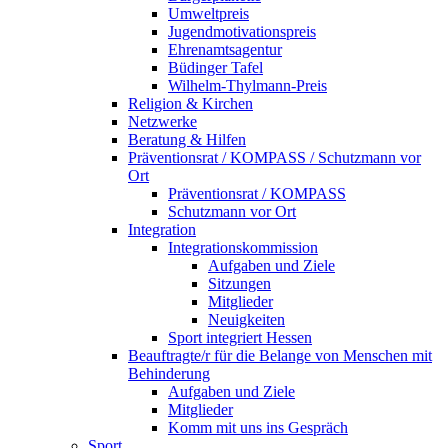
Umweltpreis
Jugendmotivationspreis
Ehrenamtsagentur
Büdinger Tafel
Wilhelm-Thylmann-Preis
Religion & Kirchen
Netzwerke
Beratung & Hilfen
Präventionsrat / KOMPASS / Schutzmann vor
Ort
Präventionsrat / KOMPASS
Schutzmann vor Ort
Integration
Integrationskommission
Aufgaben und Ziele
Sitzungen
Mitglieder
Neuigkeiten
Sport integriert Hessen
Beauftragte/r für die Belange von Menschen mit
Behinderung
Aufgaben und Ziele
Mitglieder
Komm mit uns ins Gespräch
Sport