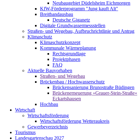
Neubaugebiet Düdelsheim Eichmorgen
KfW-Förderprogramm "Jung kauft Alt"
Breitbandausbau
Deutsche Giganetz
Digitale Grundwassermessstellen
Straßen- und Wegebau, Aufbruchrichtlinie und Antrag
Klimaschutz
Klimaschutzkonzept
Kommunale Wärmeplanung
Rechtsgrundlage
Projektphasen
FAQ
Aktuelle Bauvorhaben
Straßen- und Wegebau
Brückenbau / Hochwasserschutz
Brückensanierung Brunostraße Büdingen
Brückenerneuerung »Grauer-Stein-Straße«
Eckartshausen
Hochbau
Wirtschaft
Wirtschaftsförderung
Wirtschaftsförderung Wetteraukreis
Gewerbeverzeichnis
Tourismus
Landesgartenschau 2027