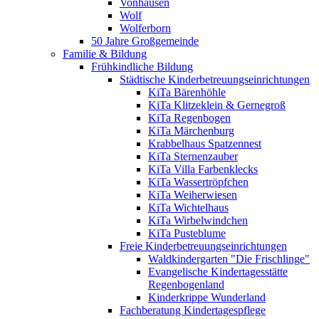
Vonhausen
Wolf
Wolferborn
50 Jahre Großgemeinde
Familie & Bildung
Frühkindliche Bildung
Städtische Kinderbetreuungseinrichtungen
KiTa Bärenhöhle
KiTa Klitzeklein & Gernegroß
KiTa Regenbogen
KiTa Märchenburg
Krabbelhaus Spatzennest
KiTa Sternenzauber
KiTa Villa Farbenklecks
KiTa Wassertröpfchen
KiTa Weiherwiesen
KiTa Wichtelhaus
KiTa Wirbelwindchen
KiTa Pusteblume
Freie Kinderbetreuungseinrichtungen
Waldkindergarten "Die Frischlinge"
Evangelische Kindertagesstätte
Regenbogenland
Kinderkrippe Wunderland
Fachberatung Kindertagespflege