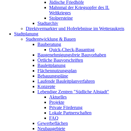
Jüdische Friedhöfe
Mahnmal der Kriegsopfer des II.
Weltkrieges
Stolpersteine
Stadtarchiv
Direktvermarkter und Hoferlebnisse im Wetteraukreis
Stadtplanung
Stadtentwicklung & Bauen
Bauberatung
Quick-Check-Bauantrag
Baugenehmigungsfreie Bauvorhaben
Örtliche Bauvorschriften
Bauleitplanung
Flächennutzungsplan
Bebauungspläne
Laufende Bauleitplanverfahren
Konzepte
Lebendige Zentren "Südliche Altstadt"
Aktuelles
Projekte
Private Förderung
Lokale Partnerschaften
FAQ
Gewerbeflächen
Neubaugebiete