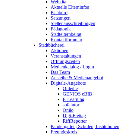
Webkita
Aktuelle Elterninfos
Kitabüro
Satzungen
Stellenausschreibungen
Pädagogik
Stadtelternbeirat
Kontaktformular
Stadtbücherei
Aktionen
Veranstaltungen
Öffnungszeiten
Medienkatalog / Login
Das Team
Ausleihe & Medienangebot
Digitale-Angebote
Onleihe
GENIOS eBIB
E-Learning
sofatutor
Onilo
Digi-Freitag
RiffReporter
Kindergärten, Schulen, Institutionen
Freundeskreis