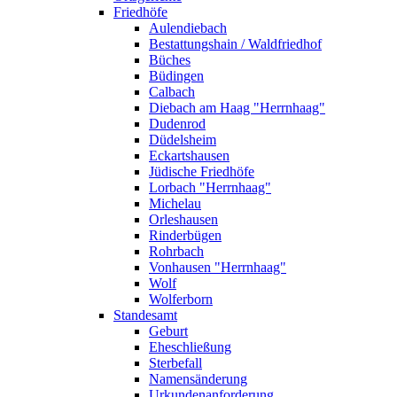
Friedhöfe
Aulendiebach
Bestattungshain / Waldfriedhof
Büches
Büdingen
Calbach
Diebach am Haag "Herrnhaag"
Dudenrod
Düdelsheim
Eckartshausen
Jüdische Friedhöfe
Lorbach "Herrnhaag"
Michelau
Orleshausen
Rinderbügen
Rohrbach
Vonhausen "Herrnhaag"
Wolf
Wolferborn
Standesamt
Geburt
Eheschließung
Sterbefall
Namensänderung
Urkundenanforderung