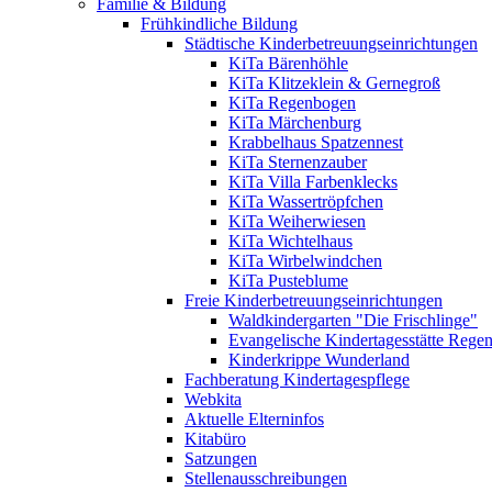
Familie & Bildung
Frühkindliche Bildung
Städtische Kinderbetreuungseinrichtungen
KiTa Bärenhöhle
KiTa Klitzeklein & Gernegroß
KiTa Regenbogen
KiTa Märchenburg
Krabbelhaus Spatzennest
KiTa Sternenzauber
KiTa Villa Farbenklecks
KiTa Wassertröpfchen
KiTa Weiherwiesen
KiTa Wichtelhaus
KiTa Wirbelwindchen
KiTa Pusteblume
Freie Kinderbetreuungseinrichtungen
Waldkindergarten "Die Frischlinge"
Evangelische Kindertagesstätte Rege
Kinderkrippe Wunderland
Fachberatung Kindertagespflege
Webkita
Aktuelle Elterninfos
Kitabüro
Satzungen
Stellenausschreibungen