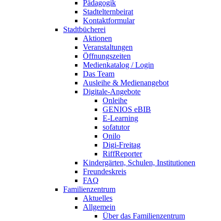
Pädagogik
Stadtelternbeirat
Kontaktformular
Stadtbücherei
Aktionen
Veranstaltungen
Öffnungszeiten
Medienkatalog / Login
Das Team
Ausleihe & Medienangebot
Digitale-Angebote
Onleihe
GENIOS eBIB
E-Learning
sofatutor
Onilo
Digi-Freitag
RiffReporter
Kindergärten, Schulen, Institutionen
Freundeskreis
FAQ
Familienzentrum
Aktuelles
Allgemein
Über das Familienzentrum