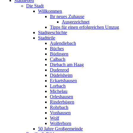
Stadtleben
Die Stadt
Willkommen
Ihr neues Zuhause
Ausgezeichnet
Tipps für einen erfolgreichen Umzug
Stadtgeschichte
Stadtteile
Aulendiebach
Büches
Büdingen
Calbach
Diebach am Haag
Dudenrod
Düdelsheim
Eckartshausen
Lorbach
Michelau
Orleshausen
Rinderbügen
Rohrbach
Vonhausen
Wolf
Wolferborn
50 Jahre Großgemeinde