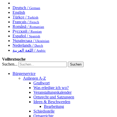
Deutsch /
German
English
Türkçe /
Turkish
Français /
French
Română /
Romanian
Русский /
Russian
Español /
Spanish
Українська /
Ukrainian
Nederlands /
Dutch
اللغة العربية /
Arabic
Volltextsuche
Suchen...
Suchen
Bürgerservice
Anliegen A-Z
Grußwort
Was erledige ich wo?
Veranstaltungskalender
Ortsrecht und Satzungen
Ideen & Beschwerden
Bearbeitung
Schiedsstelle
Ortsgerichte