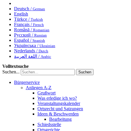
Deutsch /
German
English
Türkçe /
Turkish
Français /
French
Română /
Romanian
Русский /
Russian
Español /
Spanish
Українська /
Ukrainian
Nederlands /
Dutch
اللغة العربية /
Arabic
Volltextsuche
Suchen...
Suchen
Bürgerservice
Anliegen A-Z
Grußwort
Was erledige ich wo?
Veranstaltungskalender
Ortsrecht und Satzungen
Ideen & Beschwerden
Bearbeitung
Schiedsstelle
Ortsgerichte