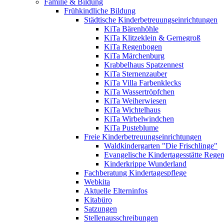
Familie & Bildung
Frühkindliche Bildung
Städtische Kinderbetreuungseinrichtungen
KiTa Bärenhöhle
KiTa Klitzeklein & Gernegroß
KiTa Regenbogen
KiTa Märchenburg
Krabbelhaus Spatzennest
KiTa Sternenzauber
KiTa Villa Farbenklecks
KiTa Wassertröpfchen
KiTa Weiherwiesen
KiTa Wichtelhaus
KiTa Wirbelwindchen
KiTa Pusteblume
Freie Kinderbetreuungseinrichtungen
Waldkindergarten "Die Frischlinge"
Evangelische Kindertagesstätte Rege
Kinderkrippe Wunderland
Fachberatung Kindertagespflege
Webkita
Aktuelle Elterninfos
Kitabüro
Satzungen
Stellenausschreibungen