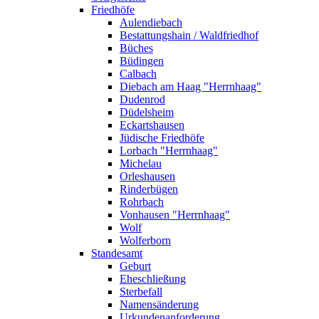
Friedhöfe
Aulendiebach
Bestattungshain / Waldfriedhof
Büches
Büdingen
Calbach
Diebach am Haag "Herrnhaag"
Dudenrod
Düdelsheim
Eckartshausen
Jüdische Friedhöfe
Lorbach "Herrnhaag"
Michelau
Orleshausen
Rinderbügen
Rohrbach
Vonhausen "Herrnhaag"
Wolf
Wolferborn
Standesamt
Geburt
Eheschließung
Sterbefall
Namensänderung
Urkundenanforderung