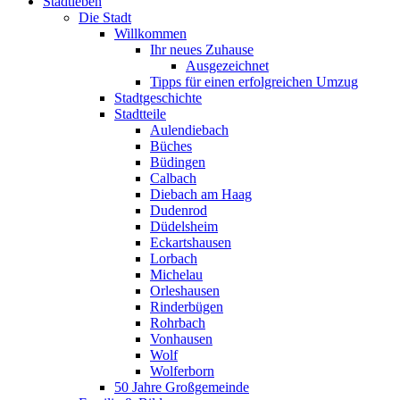
Stadtleben
Die Stadt
Willkommen
Ihr neues Zuhause
Ausgezeichnet
Tipps für einen erfolgreichen Umzug
Stadtgeschichte
Stadtteile
Aulendiebach
Büches
Büdingen
Calbach
Diebach am Haag
Dudenrod
Düdelsheim
Eckartshausen
Lorbach
Michelau
Orleshausen
Rinderbügen
Rohrbach
Vonhausen
Wolf
Wolferborn
50 Jahre Großgemeinde