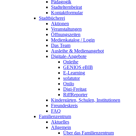
Pädagogik
Stadtelternbeirat
Kontaktformular
Stadtbücherei
Aktionen
Veranstaltungen
Öffnungszeiten
Medienkatalog / Login
Das Team
Ausleihe & Medienangebot
Digitale-Angebote
Onleihe
GENIOS eBIB
E-Learning
sofatutor
Onilo
Digi-Freitag
RiffReporter
Kindergärten, Schulen, Institutionen
Freundeskreis
FAQ
Familienzentrum
Aktuelles
Allgemein
Über das Familienzentrum