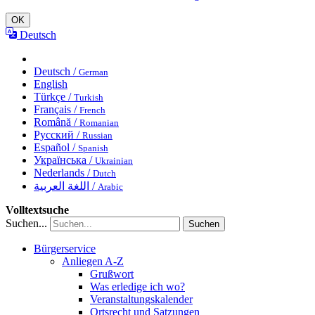
OK
Deutsch
Deutsch /
German
English
Türkçe /
Turkish
Français /
French
Română /
Romanian
Русский /
Russian
Español /
Spanish
Українська /
Ukrainian
Nederlands /
Dutch
اللغة العربية /
Arabic
Volltextsuche
Suchen...
Suchen
Bürgerservice
Anliegen A-Z
Grußwort
Was erledige ich wo?
Veranstaltungskalender
Ortsrecht und Satzungen