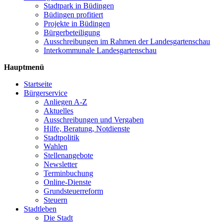
Stadtpark in Büdingen
Büdingen profitiert
Projekte in Büdingen
Bürgerbeteiligung
Ausschreibungen im Rahmen der Landesgartenschau
Interkommunale Landesgartenschau
Hauptmenü
Startseite
Bürgerservice
Anliegen A-Z
Aktuelles
Ausschreibungen und Vergaben
Hilfe, Beratung, Notdienste
Stadtpolitik
Wahlen
Stellenangebote
Newsletter
Terminbuchung
Online-Dienste
Grundsteuerreform
Steuern
Stadtleben
Die Stadt