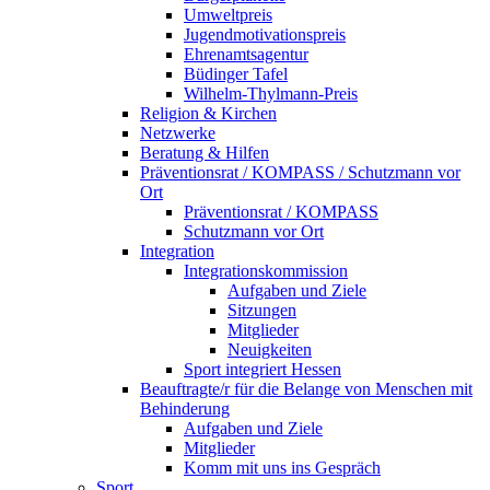
Umweltpreis
Jugendmotivationspreis
Ehrenamtsagentur
Büdinger Tafel
Wilhelm-Thylmann-Preis
Religion & Kirchen
Netzwerke
Beratung & Hilfen
Präventionsrat / KOMPASS / Schutzmann vor
Ort
Präventionsrat / KOMPASS
Schutzmann vor Ort
Integration
Integrationskommission
Aufgaben und Ziele
Sitzungen
Mitglieder
Neuigkeiten
Sport integriert Hessen
Beauftragte/r für die Belange von Menschen mit
Behinderung
Aufgaben und Ziele
Mitglieder
Komm mit uns ins Gespräch
Sport