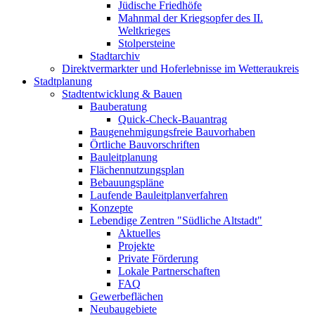
Jüdische Friedhöfe
Mahnmal der Kriegsopfer des II.
Weltkrieges
Stolpersteine
Stadtarchiv
Direktvermarkter und Hoferlebnisse im Wetteraukreis
Stadtplanung
Stadtentwicklung & Bauen
Bauberatung
Quick-Check-Bauantrag
Baugenehmigungsfreie Bauvorhaben
Örtliche Bauvorschriften
Bauleitplanung
Flächennutzungsplan
Bebauungspläne
Laufende Bauleitplanverfahren
Konzepte
Lebendige Zentren "Südliche Altstadt"
Aktuelles
Projekte
Private Förderung
Lokale Partnerschaften
FAQ
Gewerbeflächen
Neubaugebiete