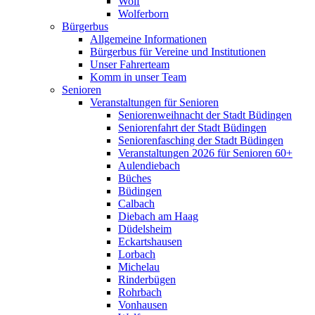
Wolf
Wolferborn
Bürgerbus
Allgemeine Informationen
Bürgerbus für Vereine und Institutionen
Unser Fahrerteam
Komm in unser Team
Senioren
Veranstaltungen für Senioren
Seniorenweihnacht der Stadt Büdingen
Seniorenfahrt der Stadt Büdingen
Seniorenfasching der Stadt Büdingen
Veranstaltungen 2026 für Senioren 60+
Aulendiebach
Büches
Büdingen
Calbach
Diebach am Haag
Düdelsheim
Eckartshausen
Lorbach
Michelau
Rinderbügen
Rohrbach
Vonhausen