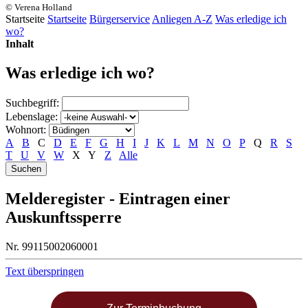
© Verena Holland
Startseite
Startseite
Bürgerservice
Anliegen A-Z
Was erledige ich
wo?
Inhalt
Was erledige ich wo?
Suchbegriff:
Lebenslage:
Wohnort:
A
B
C
D
E
F
G
H
I
J
K
L
M
N
O
P
Q
R
S
T
U
V
W
X
Y
Z
Alle
Melderegister - Eintragen einer
Auskunftssperre
Nr. 99115002060001
Text überspringen