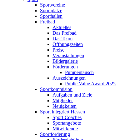
Sportvereine
Sportplätze
Sporthallen
Freibad
Aktuelles
Das Freibad
Das Team
Öffnungszeiten
Preise
Veranstaltungen
Bildergalerie
Förderungen
Pumpentausch
Auszeichnungen
Public Value Award 2025
Sportkommision
Aufgaben und Ziele
Mitglieder
Neuigkeiten
Sport integriert Hessen
Sport-Coaches
Sportangebote
Mitwirkende
Sportförderung
Förderrichtlinie