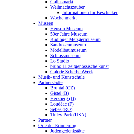
Gallusmarkt
Weihnachtszauber
Informationen für Beschicker
Wochenmarkt
Museen
Heuson Museum
50er Jahre Museum
Büdinger Metzgermuseum
Sandrosenmuseum
Modellbaumuseum
Schlossmuseum
Lo Studio
bruno 11 zeitgenössische kunst
Galerie ScherbenWerk
Musik- und Kunstschule
Partnerstädte
Bruntal (CZ)
Gistel (B)
Herzberg (D)
Loudéac (F)
Sebes (RO)
Tinley Park (USA)
Partner
Orte der Erinnerung
Judengedenkstätte