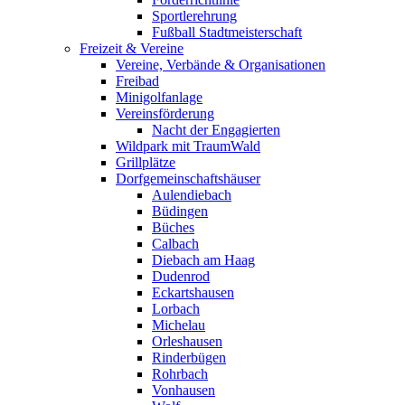
Sportlerehrung
Fußball Stadtmeisterschaft
Freizeit & Vereine
Vereine, Verbände & Organisationen
Freibad
Minigolfanlage
Vereinsförderung
Nacht der Engagierten
Wildpark mit TraumWald
Grillplätze
Dorfgemeinschaftshäuser
Aulendiebach
Büdingen
Büches
Calbach
Diebach am Haag
Dudenrod
Eckartshausen
Lorbach
Michelau
Orleshausen
Rinderbügen
Rohrbach
Vonhausen