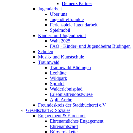
Demenz Partner
Jugendarbeit
Über uns
Jugendtreffpunkte
Ferienspiele Jugendarbeit
Spielmobil
Kinder- und Jugendbeirat
Wahl 2025
FAQ - Kinder- und Jugendbeirat Büdingen
Schulen
Musik- und Kunstschule
Traumwald
Traumwald Büdingen
Leohütte
Wildpark
Sprudel
Walderlebnispfad
Erlebnisstreuobstwiese
ApfelArche
Freundeskreis der Stadtbücherei e.V.
Gesellschaft & Soziales
Engagement & Ehrenamt
Ehrenamtliches Engagement
Ehrenamtscard
Bürgerplakette