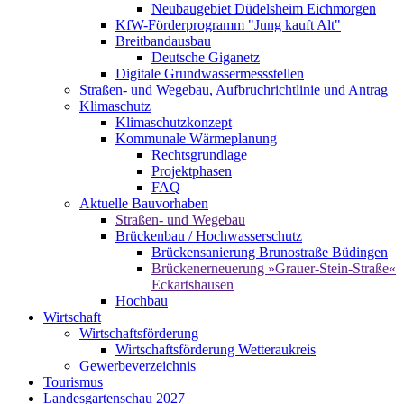
Neubaugebiet Düdelsheim Eichmorgen
KfW-Förderprogramm "Jung kauft Alt"
Breitbandausbau
Deutsche Giganetz
Digitale Grundwassermessstellen
Straßen- und Wegebau, Aufbruchrichtlinie und Antrag
Klimaschutz
Klimaschutzkonzept
Kommunale Wärmeplanung
Rechtsgrundlage
Projektphasen
FAQ
Aktuelle Bauvorhaben
Straßen- und Wegebau
Brückenbau / Hochwasserschutz
Brückensanierung Brunostraße Büdingen
Brückenerneuerung »Grauer-Stein-Straße«
Eckartshausen
Hochbau
Wirtschaft
Wirtschaftsförderung
Wirtschaftsförderung Wetteraukreis
Gewerbeverzeichnis
Tourismus
Landesgartenschau 2027