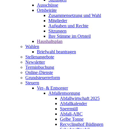
Ausschüsse
Ortsbeiräte
Zusammensetzung und Wahl
Mitglieder
Aufgaben und Rechte
Sitzungen
Ihre Stimme im Ortsteil
Haushaltsplan
Wahlen
Briefwahl beantragen
Stellenangebote
Newsletter
Terminbuchung
Online-Dienste
Grundsteuerreform
Steuern
Ver- & Entsorger
Abfallentsorgung
Abfallwirtschaft 2025
Abfallkalender
Sperrmüll
Abfall-ABC
Gelbe Tonne
Recyclinghof Büdingen