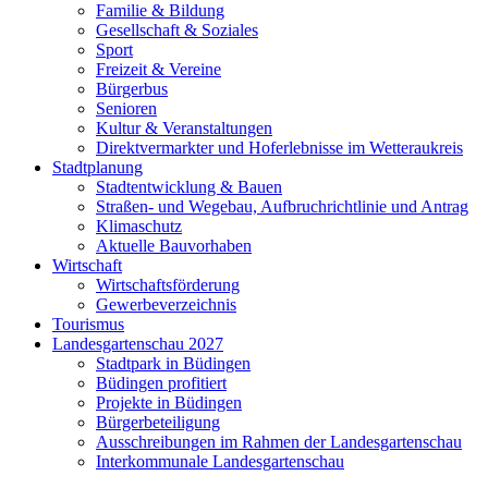
Familie & Bildung
Gesellschaft & Soziales
Sport
Freizeit & Vereine
Bürgerbus
Senioren
Kultur & Veranstaltungen
Direktvermarkter und Hoferlebnisse im Wetteraukreis
Stadtplanung
Stadtentwicklung & Bauen
Straßen- und Wegebau, Aufbruchrichtlinie und Antrag
Klimaschutz
Aktuelle Bauvorhaben
Wirtschaft
Wirtschaftsförderung
Gewerbeverzeichnis
Tourismus
Landesgartenschau 2027
Stadtpark in Büdingen
Büdingen profitiert
Projekte in Büdingen
Bürgerbeteiligung
Ausschreibungen im Rahmen der Landesgartenschau
Interkommunale Landesgartenschau