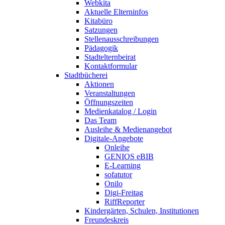
Webkita
Aktuelle Elterninfos
Kitabüro
Satzungen
Stellenausschreibungen
Pädagogik
Stadtelternbeirat
Kontaktformular
Stadtbücherei
Aktionen
Veranstaltungen
Öffnungszeiten
Medienkatalog / Login
Das Team
Ausleihe & Medienangebot
Digitale-Angebote
Onleihe
GENIOS eBIB
E-Learning
sofatutor
Onilo
Digi-Freitag
RiffReporter
Kindergärten, Schulen, Institutionen
Freundeskreis