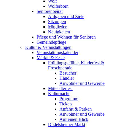
Wolf
Wolferborn
Seniorenbeirat
Aufgaben und Ziele
Sitzungen
Mitglieder
Neuigkeiten
Pflege und Wohnen für Senioren
Gemeindepflege
Kultur & Veranstaltungen
Veranstaltungskalender
Märkte & Feste
Frühlingsgefühle, Kinderfest &
Froschparade
Besucher
Händler
Anwohner und Gewerbe
Mittelalterfest
Kulturnacht
Programm
Tickets
Anfahrt & Parken
Anwohner und Gewerbe
Auf einen Blick
Düdelsheimer Markt