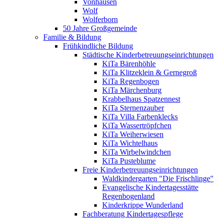
Vonhausen
Wolf
Wolferborn
50 Jahre Großgemeinde
Familie & Bildung
Frühkindliche Bildung
Städtische Kinderbetreuungseinrichtungen
KiTa Bärenhöhle
KiTa Klitzeklein & Gernegroß
KiTa Regenbogen
KiTa Märchenburg
Krabbelhaus Spatzennest
KiTa Sternenzauber
KiTa Villa Farbenklecks
KiTa Wassertröpfchen
KiTa Weiherwiesen
KiTa Wichtelhaus
KiTa Wirbelwindchen
KiTa Pusteblume
Freie Kinderbetreuungseinrichtungen
Waldkindergarten "Die Frischlinge"
Evangelische Kindertagesstätte
Regenbogenland
Kinderkrippe Wunderland
Fachberatung Kindertagespflege