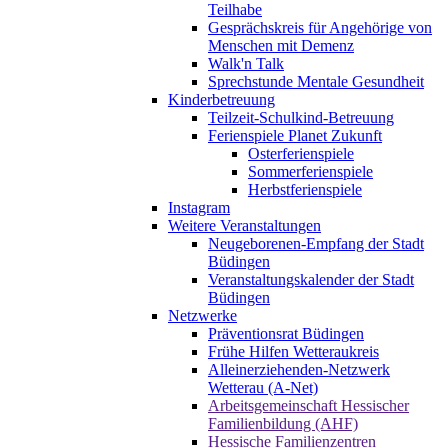
Teilhabe
Gesprächskreis für Angehörige von
Menschen mit Demenz
Walk'n Talk
Sprechstunde Mentale Gesundheit
Kinderbetreuung
Teilzeit-Schulkind-Betreuung
Ferienspiele Planet Zukunft
Osterferienspiele
Sommerferienspiele
Herbstferienspiele
Instagram
Weitere Veranstaltungen
Neugeborenen-Empfang der Stadt
Büdingen
Veranstaltungskalender der Stadt
Büdingen
Netzwerke
Präventionsrat Büdingen
Frühe Hilfen Wetteraukreis
Alleinerziehenden-Netzwerk
Wetterau (A-Net)
Arbeitsgemeinschaft Hessischer
Familienbildung (AHF)
Hessische Familienzentren