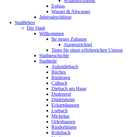
Schadstoffmobil
Erdgas
Wasser & Abwasser
Jahresabschlüsse
Stadtleben
Die Stadt
Willkommen
Ihr neues Zuhause
Ausgezeichnet
Tipps für einen erfolgreichen Umzug
Stadtgeschichte
Stadtteile
Aulendiebach
Büches
Büdingen
Calbach
Diebach am Haag
Dudenrod
Düdelsheim
Eckartshausen
Lorbach
Michelau
Orleshausen
Rinderbügen
Rohrbach