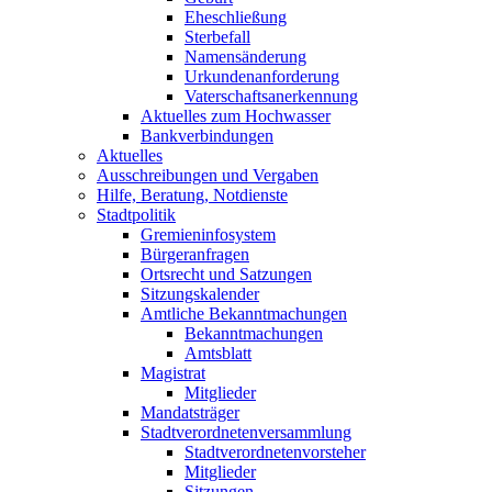
Eheschließung
Sterbefall
Namensänderung
Urkundenanforderung
Vaterschaftsanerkennung
Aktuelles zum Hochwasser
Bankverbindungen
Aktuelles
Ausschreibungen und Vergaben
Hilfe, Beratung, Notdienste
Stadtpolitik
Gremieninfosystem
Bürgeranfragen
Ortsrecht und Satzungen
Sitzungskalender
Amtliche Bekanntmachungen
Bekanntmachungen
Amtsblatt
Magistrat
Mitglieder
Mandatsträger
Stadtverordnetenversammlung
Stadtverordnetenvorsteher
Mitglieder
Sitzungen