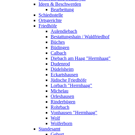
Ideen & Beschwerden
Bearbeitung
Schiedsstelle
Ortsgerichte
Friedhöfe
Aulendiebach
Bestattungshain / Waldfriedhof
Büches
Büdingen
Calbach
Diebach am Haag "Herrnhaag"
Dudenrod
Düdelsheim
Eckartshausen
Jüdische Friedhöfe
Lorbach "Herrnhaag"
Michelau
Orleshausen
Rinderbügen
Rohrbach
Vonhausen "Herrnhaag"
Wolf
Wolferborn
Standesamt
Geburt