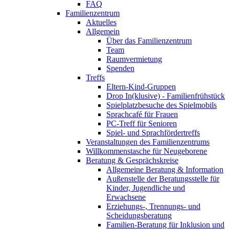
FAQ
Familienzentrum
Aktuelles
Allgemein
Über das Familienzentrum
Team
Raumvermietung
Spenden
Treffs
Eltern-Kind-Gruppen
Drop In(klusive) - Familienfrühstück
Spielplatzbesuche des Spielmobils
Sprachcafé für Frauen
PC-Treff für Senioren
Spiel- und Sprachfördertreffs
Veranstaltungen des Familienzentrums
Willkommenstasche für Neugeborene
Beratung & Gesprächskreise
Allgemeine Beratung & Information
Außenstelle der Beratungsstelle für
Kinder, Jugendliche und
Erwachsene
Erziehungs-, Trennungs- und
Scheidungsberatung
Familien-Beratung für Inklusion und