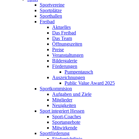
Sportvereine
Sportplätze
Sporthallen
Freibad
Aktuelles
Das Freibad
Das Team
Öffnungszeiten
Preise
Veranstaltungen
Bildergalerie
Förderungen
Pumpentausch
Auszeichnungen
Public Value Award 2025
Sportkommision
Aufgaben und Ziele
Mitglieder
Neuigkeiten
Sport integriert Hessen
Sport-Coaches
Sportangebote
Mitwirkende
Sportförderung
Förderrichtlinie