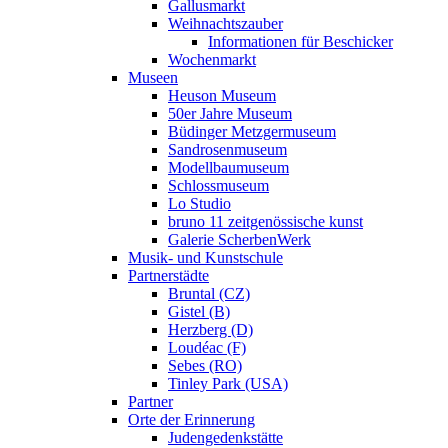
Gallusmarkt
Weihnachtszauber
Informationen für Beschicker
Wochenmarkt
Museen
Heuson Museum
50er Jahre Museum
Büdinger Metzgermuseum
Sandrosenmuseum
Modellbaumuseum
Schlossmuseum
Lo Studio
bruno 11 zeitgenössische kunst
Galerie ScherbenWerk
Musik- und Kunstschule
Partnerstädte
Bruntal (CZ)
Gistel (B)
Herzberg (D)
Loudéac (F)
Sebes (RO)
Tinley Park (USA)
Partner
Orte der Erinnerung
Judengedenkstätte