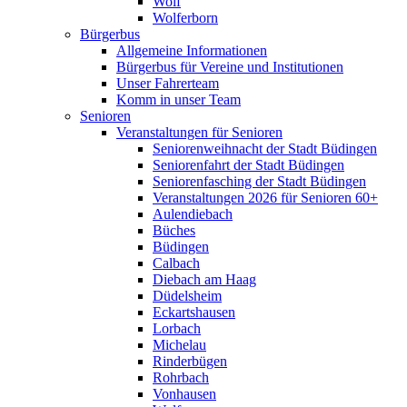
Wolf
Wolferborn
Bürgerbus
Allgemeine Informationen
Bürgerbus für Vereine und Institutionen
Unser Fahrerteam
Komm in unser Team
Senioren
Veranstaltungen für Senioren
Seniorenweihnacht der Stadt Büdingen
Seniorenfahrt der Stadt Büdingen
Seniorenfasching der Stadt Büdingen
Veranstaltungen 2026 für Senioren 60+
Aulendiebach
Büches
Büdingen
Calbach
Diebach am Haag
Düdelsheim
Eckartshausen
Lorbach
Michelau
Rinderbügen
Rohrbach
Vonhausen