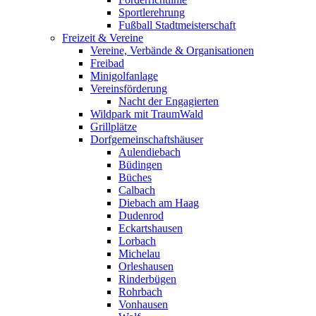
Sportlerehrung
Fußball Stadtmeisterschaft
Freizeit & Vereine
Vereine, Verbände & Organisationen
Freibad
Minigolfanlage
Vereinsförderung
Nacht der Engagierten
Wildpark mit TraumWald
Grillplätze
Dorfgemeinschaftshäuser
Aulendiebach
Büdingen
Büches
Calbach
Diebach am Haag
Dudenrod
Eckartshausen
Lorbach
Michelau
Orleshausen
Rinderbügen
Rohrbach
Vonhausen