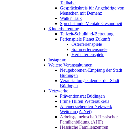
Teilhabe
Gesprächskreis für Angehörige von
Menschen mit Demenz
Walk'n Talk
Sprechstunde Mentale Gesundheit
Kinderbetreuung
Teilzeit-Schulkind-Betreuung
Ferienspiele Planet Zukunft
Osterferienspiele
Sommerferienspiele
Herbstferienspiele
Instagram
Weitere Veranstaltungen
Neugeborenen-Empfang der Stadt
Büdingen
Veranstaltungskalender der Stadt
Büdingen
Netzwerke
Präventionsrat Büdingen
Frühe Hilfen Wetteraukreis
Alleinerziehenden-Netzwerk
Wetterau (A-Net)
Arbeitsgemeinschaft Hessischer
Familienbildung (AHF)
Hessische Familienzentren