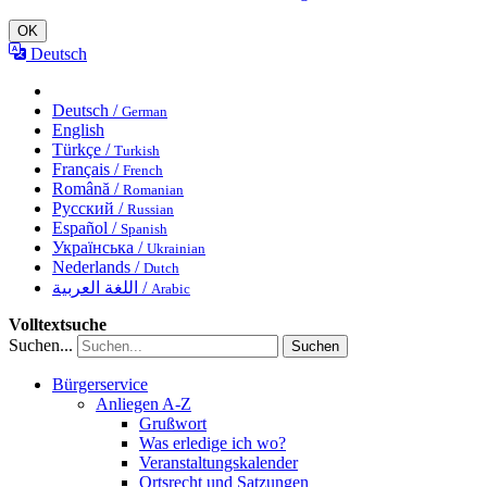
OK
Deutsch
Deutsch /
German
English
Türkçe /
Turkish
Français /
French
Română /
Romanian
Русский /
Russian
Español /
Spanish
Українська /
Ukrainian
Nederlands /
Dutch
اللغة العربية /
Arabic
Volltextsuche
Suchen...
Suchen
Bürgerservice
Anliegen A-Z
Grußwort
Was erledige ich wo?
Veranstaltungskalender
Ortsrecht und Satzungen