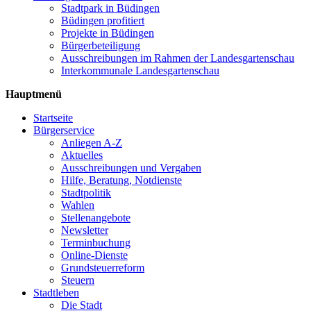
Stadtpark in Büdingen
Büdingen profitiert
Projekte in Büdingen
Bürgerbeteiligung
Ausschreibungen im Rahmen der Landesgartenschau
Interkommunale Landesgartenschau
Hauptmenü
Startseite
Bürgerservice
Anliegen A-Z
Aktuelles
Ausschreibungen und Vergaben
Hilfe, Beratung, Notdienste
Stadtpolitik
Wahlen
Stellenangebote
Newsletter
Terminbuchung
Online-Dienste
Grundsteuerreform
Steuern
Stadtleben
Die Stadt