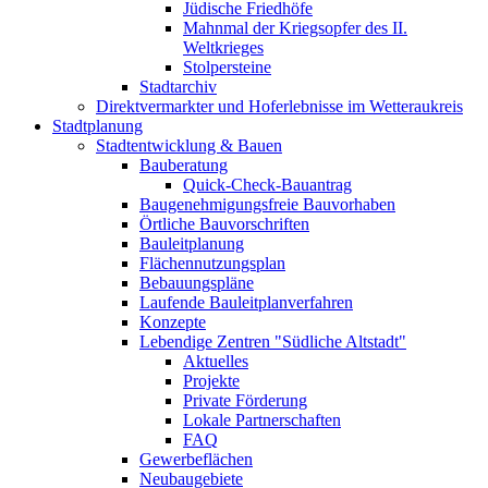
Jüdische Friedhöfe
Mahnmal der Kriegsopfer des II.
Weltkrieges
Stolpersteine
Stadtarchiv
Direktvermarkter und Hoferlebnisse im Wetteraukreis
Stadtplanung
Stadtentwicklung & Bauen
Bauberatung
Quick-Check-Bauantrag
Baugenehmigungsfreie Bauvorhaben
Örtliche Bauvorschriften
Bauleitplanung
Flächennutzungsplan
Bebauungspläne
Laufende Bauleitplanverfahren
Konzepte
Lebendige Zentren "Südliche Altstadt"
Aktuelles
Projekte
Private Förderung
Lokale Partnerschaften
FAQ
Gewerbeflächen
Neubaugebiete