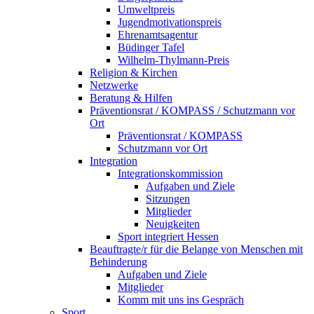
Umweltpreis
Jugendmotivationspreis
Ehrenamtsagentur
Büdinger Tafel
Wilhelm-Thylmann-Preis
Religion & Kirchen
Netzwerke
Beratung & Hilfen
Präventionsrat / KOMPASS / Schutzmann vor
Ort
Präventionsrat / KOMPASS
Schutzmann vor Ort
Integration
Integrationskommission
Aufgaben und Ziele
Sitzungen
Mitglieder
Neuigkeiten
Sport integriert Hessen
Beauftragte/r für die Belange von Menschen mit
Behinderung
Aufgaben und Ziele
Mitglieder
Komm mit uns ins Gespräch
Sport