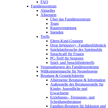
FAQ
Familienzentrum
Aktuelles
Allgemein
Über das Familienzentrum
Team
Raumvermietung
Spenden
Treffs
Eltern-Kind-Gruppen
Drop In(klusive) - Familienfrühstück
Spielplatzbesuche des Spielmobils
Sprachcafé für Frauen
PC-Treff für Senioren
Spiel- und Sprachfördertreffs
Veranstaltungen des Familienzentrums
Willkommenstasche für Neugeborene
Beratung & Gesprächskreise
Allgemeine Beratung & Information
Außenstelle der Beratungsstelle für
Kinder, Jugendliche und
Erwachsene
Erziehungs-, Trennungs- und
Scheidungsberatung
Familien-Beratung für Inklusion und