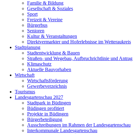
Familie & Bildung
Gesellschaft & Soziales
Sport
Freizeit & Vereine
Bürgerbus
Senioren
Kultur & Veranstaltungen
Direktvermarkter und Hoferlebnisse im Wetteraukreis
Stadtplanung
Stadtentwicklung & Bauen
Straßen- und Wegebau, Aufbruchrichtlinie und Antrag
Klimaschutz
Aktuelle Bauvorhaben
Wirtschaft
Wirtschaftsförderung
Gewerbeverzeichnis
Tourismus
Landesgartenschau 2027
Stadtpark in Büdingen
Büdingen profitiert
Projekte in Büdingen
Bürgerbeteiligung
Ausschreibungen im Rahmen der Landesgartenschau
Interkommunale Landesgartenschau