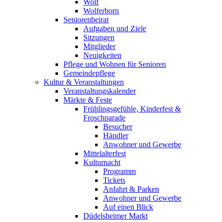
Wolf
Wolferborn
Seniorenbeirat
Aufgaben und Ziele
Sitzungen
Mitglieder
Neuigkeiten
Pflege und Wohnen für Senioren
Gemeindepflege
Kultur & Veranstaltungen
Veranstaltungskalender
Märkte & Feste
Frühlingsgefühle, Kinderfest &
Froschparade
Besucher
Händler
Anwohner und Gewerbe
Mittelalterfest
Kulturnacht
Programm
Tickets
Anfahrt & Parken
Anwohner und Gewerbe
Auf einen Blick
Düdelsheimer Markt