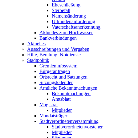
Eheschließung
Sterbefall
Namensänderung
Urkundenanforderung
Vaterschaftsanerkennung
Aktuelles zum Hochwasser
Bankverbindungen
Aktuelles
Ausschreibungen und Vergaben
Hilfe, Beratung, Notdienste
Stadtpolitik
Gremieninfosystem
Bürgeranfragen
Ortsrecht und Satzungen
Sitzungskalender
Amtliche Bekanntmachungen
Bekanntmachungen
Amtsblatt
Magistrat
Mitglieder
Mandatsträger
Stadtverordnetenversammlung
Stadtverordnetenvorsteher
Mitglieder
Sitzungen