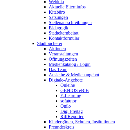
Webkita
Aktuelle Elterninfos
Kitabüro
Satzungen
Stellenausschreibungen
Pädagogik
Stadtelternbeirat
Kontaktformular
Stadtbücherei
Aktionen
Veranstaltungen
Öffnungszeiten
Medienkatalog / Login
Das Team
Ausleihe & Medienangebot
Digitale-Angebote
Onleihe
GENIOS eBIB
E-Learning
sofatutor
Onilo
Digi-Freitag
RiffReporter
Kindergärten, Schulen, Institutionen
Freundeskreis