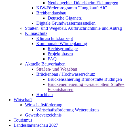
Neubaugebiet Düdelsheim Eichmorgen
KfW-Förderprogramm "Jung kauft Alt"
Breitbandausbau
Deutsche Giganetz
Digitale Grundwassermessstellen
Straßen- und Wegebau, Aufbruchrichtlinie und Antrag
Klimaschutz
Klimaschutzkonzept
Kommunale Wärmeplanung
Rechtsgrundlage
Projektphasen
FAQ
Aktuelle Bauvorhaben
Straßen- und Wegebau
Brückenbau / Hochwasserschutz
Brückensanierung Brunostraße Büdingen
Brückenerneuerung »Grauer-Stein-Straße«
Eckartshausen
Hochbau
Wirtschaft
Wirtschaftsförderung
Wirtschaftsförderung Wetteraukreis
Gewerbeverzeichnis
Tourismus
Landesgartenschau 2027