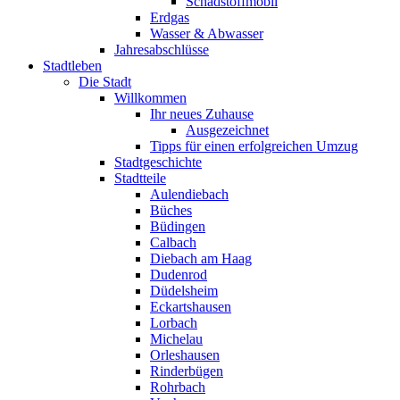
Schadstoffmobil
Erdgas
Wasser & Abwasser
Jahresabschlüsse
Stadtleben
Die Stadt
Willkommen
Ihr neues Zuhause
Ausgezeichnet
Tipps für einen erfolgreichen Umzug
Stadtgeschichte
Stadtteile
Aulendiebach
Büches
Büdingen
Calbach
Diebach am Haag
Dudenrod
Düdelsheim
Eckartshausen
Lorbach
Michelau
Orleshausen
Rinderbügen
Rohrbach