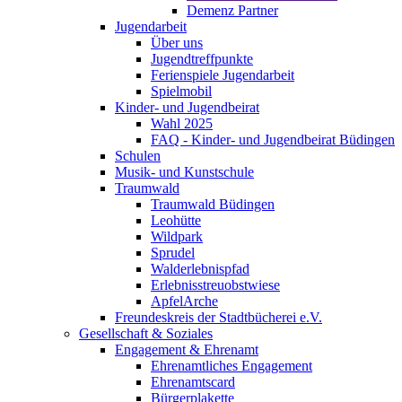
Demenz Partner
Jugendarbeit
Über uns
Jugendtreffpunkte
Ferienspiele Jugendarbeit
Spielmobil
Kinder- und Jugendbeirat
Wahl 2025
FAQ - Kinder- und Jugendbeirat Büdingen
Schulen
Musik- und Kunstschule
Traumwald
Traumwald Büdingen
Leohütte
Wildpark
Sprudel
Walderlebnispfad
Erlebnisstreuobstwiese
ApfelArche
Freundeskreis der Stadtbücherei e.V.
Gesellschaft & Soziales
Engagement & Ehrenamt
Ehrenamtliches Engagement
Ehrenamtscard
Bürgerplakette