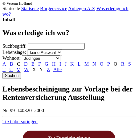
© Verena Holland
Startseite
Startseite
Bürgerservice
Anliegen A-Z
Was erledige ich
wo?
Inhalt
Was erledige ich wo?
Suchbegriff:
Lebenslage:
Wohnort:
A
B
C
D
E
F
G
H
I
J
K
L
M
N
O
P
Q
R
S
T
U
V
W
X
Y
Z
Alle
Lebensbescheinigung zur Vorlage bei der
Rentenversicherung Ausstellung
Nr. 99114032012000
Text überspringen