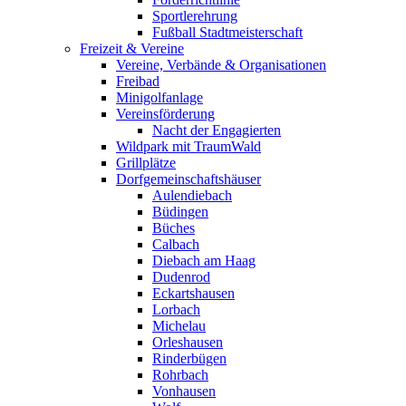
Sportlerehrung
Fußball Stadtmeisterschaft
Freizeit & Vereine
Vereine, Verbände & Organisationen
Freibad
Minigolfanlage
Vereinsförderung
Nacht der Engagierten
Wildpark mit TraumWald
Grillplätze
Dorfgemeinschaftshäuser
Aulendiebach
Büdingen
Büches
Calbach
Diebach am Haag
Dudenrod
Eckartshausen
Lorbach
Michelau
Orleshausen
Rinderbügen
Rohrbach
Vonhausen