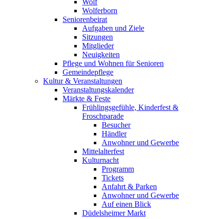
Wolf
Wolferborn
Seniorenbeirat
Aufgaben und Ziele
Sitzungen
Mitglieder
Neuigkeiten
Pflege und Wohnen für Senioren
Gemeindepflege
Kultur & Veranstaltungen
Veranstaltungskalender
Märkte & Feste
Frühlingsgefühle, Kinderfest &
Froschparade
Besucher
Händler
Anwohner und Gewerbe
Mittelalterfest
Kulturnacht
Programm
Tickets
Anfahrt & Parken
Anwohner und Gewerbe
Auf einen Blick
Düdelsheimer Markt