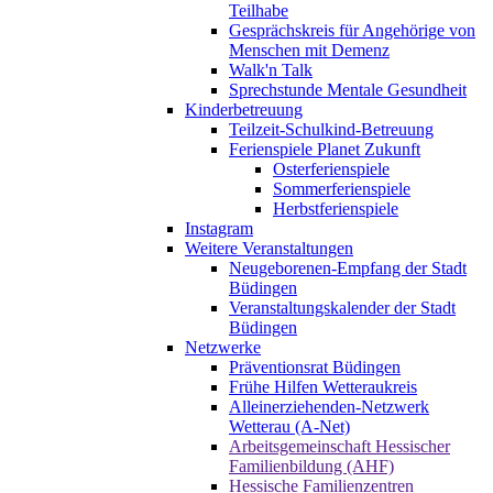
Teilhabe
Gesprächskreis für Angehörige von
Menschen mit Demenz
Walk'n Talk
Sprechstunde Mentale Gesundheit
Kinderbetreuung
Teilzeit-Schulkind-Betreuung
Ferienspiele Planet Zukunft
Osterferienspiele
Sommerferienspiele
Herbstferienspiele
Instagram
Weitere Veranstaltungen
Neugeborenen-Empfang der Stadt
Büdingen
Veranstaltungskalender der Stadt
Büdingen
Netzwerke
Präventionsrat Büdingen
Frühe Hilfen Wetteraukreis
Alleinerziehenden-Netzwerk
Wetterau (A-Net)
Arbeitsgemeinschaft Hessischer
Familienbildung (AHF)
Hessische Familienzentren