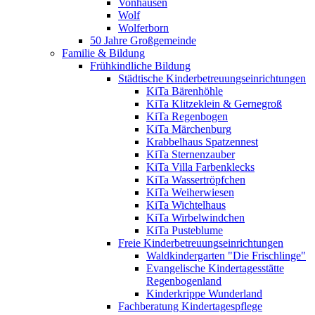
Vonhausen
Wolf
Wolferborn
50 Jahre Großgemeinde
Familie & Bildung
Frühkindliche Bildung
Städtische Kinderbetreuungseinrichtungen
KiTa Bärenhöhle
KiTa Klitzeklein & Gernegroß
KiTa Regenbogen
KiTa Märchenburg
Krabbelhaus Spatzennest
KiTa Sternenzauber
KiTa Villa Farbenklecks
KiTa Wassertröpfchen
KiTa Weiherwiesen
KiTa Wichtelhaus
KiTa Wirbelwindchen
KiTa Pusteblume
Freie Kinderbetreuungseinrichtungen
Waldkindergarten "Die Frischlinge"
Evangelische Kindertagesstätte
Regenbogenland
Kinderkrippe Wunderland
Fachberatung Kindertagespflege