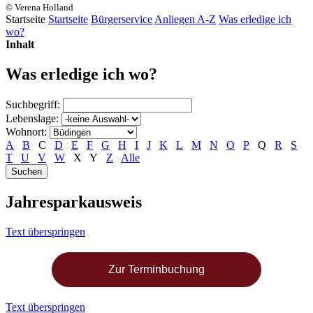
© Verena Holland
Startseite
Startseite
Bürgerservice
Anliegen A-Z
Was erledige ich
wo?
Inhalt
Was erledige ich wo?
Suchbegriff:
Lebenslage:
Wohnort:
A
B
C
D
E
F
G
H
I
J
K
L
M
N
O
P
Q
R
S
T
U
V
W
X
Y
Z
Alle
Jahresparkausweis
Text überspringen
Zur Terminbuchung
Text überspringen