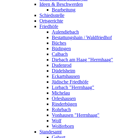
Ideen & Beschwerden
Bearbeitung
Schiedsstelle
Ortsgerichte
Friedhöfe
Aulendiebach
Bestattungshain / Waldfriedhof
Büches
Büdingen
Calbach
Diebach am Haag "Herrnhaag"
Dudenrod
Düdelsheim
Eckartshausen
Jüdische Friedhöfe
Lorbach "Herrnhaag"
Michelau
Orleshausen
Rinderbügen
Rohrbach
Vonhausen "Herrnhaag"
Wolf
Wolferborn
Standesamt
Geburt