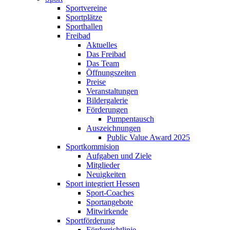
Sportvereine
Sportplätze
Sporthallen
Freibad
Aktuelles
Das Freibad
Das Team
Öffnungszeiten
Preise
Veranstaltungen
Bildergalerie
Förderungen
Pumpentausch
Auszeichnungen
Public Value Award 2025
Sportkommision
Aufgaben und Ziele
Mitglieder
Neuigkeiten
Sport integriert Hessen
Sport-Coaches
Sportangebote
Mitwirkende
Sportförderung
Förderrichtlinie