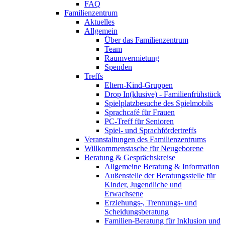
FAQ
Familienzentrum
Aktuelles
Allgemein
Über das Familienzentrum
Team
Raumvermietung
Spenden
Treffs
Eltern-Kind-Gruppen
Drop In(klusive) - Familienfrühstück
Spielplatzbesuche des Spielmobils
Sprachcafé für Frauen
PC-Treff für Senioren
Spiel- und Sprachfördertreffs
Veranstaltungen des Familienzentrums
Willkommenstasche für Neugeborene
Beratung & Gesprächskreise
Allgemeine Beratung & Information
Außenstelle der Beratungsstelle für
Kinder, Jugendliche und
Erwachsene
Erziehungs-, Trennungs- und
Scheidungsberatung
Familien-Beratung für Inklusion und