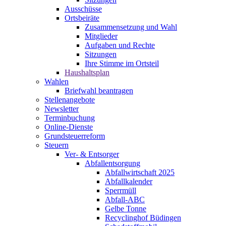
Ausschüsse
Ortsbeiräte
Zusammensetzung und Wahl
Mitglieder
Aufgaben und Rechte
Sitzungen
Ihre Stimme im Ortsteil
Haushaltsplan
Wahlen
Briefwahl beantragen
Stellenangebote
Newsletter
Terminbuchung
Online-Dienste
Grundsteuerreform
Steuern
Ver- & Entsorger
Abfallentsorgung
Abfallwirtschaft 2025
Abfallkalender
Sperrmüll
Abfall-ABC
Gelbe Tonne
Recyclinghof Büdingen