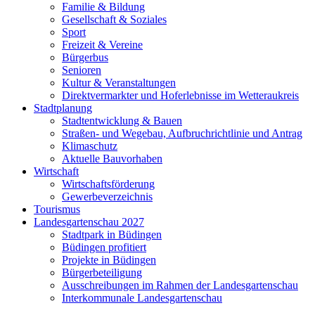
Familie & Bildung
Gesellschaft & Soziales
Sport
Freizeit & Vereine
Bürgerbus
Senioren
Kultur & Veranstaltungen
Direktvermarkter und Hoferlebnisse im Wetteraukreis
Stadtplanung
Stadtentwicklung & Bauen
Straßen- und Wegebau, Aufbruchrichtlinie und Antrag
Klimaschutz
Aktuelle Bauvorhaben
Wirtschaft
Wirtschaftsförderung
Gewerbeverzeichnis
Tourismus
Landesgartenschau 2027
Stadtpark in Büdingen
Büdingen profitiert
Projekte in Büdingen
Bürgerbeteiligung
Ausschreibungen im Rahmen der Landesgartenschau
Interkommunale Landesgartenschau