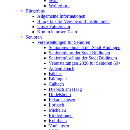
Wolf
Wolferborn
Bürgerbus
Allgemeine Informationen
Bürgerbus für Vereine und Institutionen
Unser Fahrerteam
Komm in unser Team
Senioren
Veranstaltungen für Senioren
Seniorenweihnacht der Stadt Büdingen
Seniorenfahrt der Stadt Büdingen
Seniorenfasching der Stadt Büdingen
Veranstaltungen 2026 für Senioren 60+
Aulendiebach
Büches
Büdingen
Calbach
Diebach am Haag
Düdelsheim
Eckartshausen
Lorbach
Michelau
Rinderbügen
Rohrbach
Vonhausen