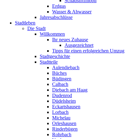
Schadstoffmobil
Erdgas
Wasser & Abwasser
Jahresabschlüsse
Stadtleben
Die Stadt
Willkommen
Ihr neues Zuhause
Ausgezeichnet
Tipps für einen erfolgreichen Umzug
Stadtgeschichte
Stadtteile
Aulendiebach
Büches
Büdingen
Calbach
Diebach am Haag
Dudenrod
Düdelsheim
Eckartshausen
Lorbach
Michelau
Orleshausen
Rinderbügen
Rohrbach