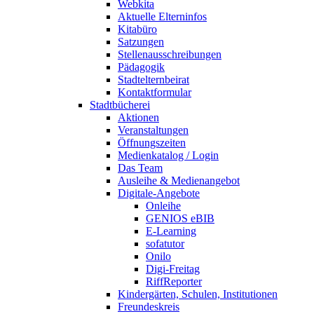
Webkita
Aktuelle Elterninfos
Kitabüro
Satzungen
Stellenausschreibungen
Pädagogik
Stadtelternbeirat
Kontaktformular
Stadtbücherei
Aktionen
Veranstaltungen
Öffnungszeiten
Medienkatalog / Login
Das Team
Ausleihe & Medienangebot
Digitale-Angebote
Onleihe
GENIOS eBIB
E-Learning
sofatutor
Onilo
Digi-Freitag
RiffReporter
Kindergärten, Schulen, Institutionen
Freundeskreis