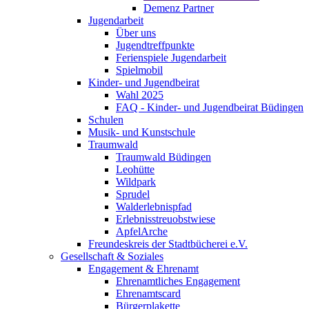
Demenz Partner
Jugendarbeit
Über uns
Jugendtreffpunkte
Ferienspiele Jugendarbeit
Spielmobil
Kinder- und Jugendbeirat
Wahl 2025
FAQ - Kinder- und Jugendbeirat Büdingen
Schulen
Musik- und Kunstschule
Traumwald
Traumwald Büdingen
Leohütte
Wildpark
Sprudel
Walderlebnispfad
Erlebnisstreuobstwiese
ApfelArche
Freundeskreis der Stadtbücherei e.V.
Gesellschaft & Soziales
Engagement & Ehrenamt
Ehrenamtliches Engagement
Ehrenamtscard
Bürgerplakette