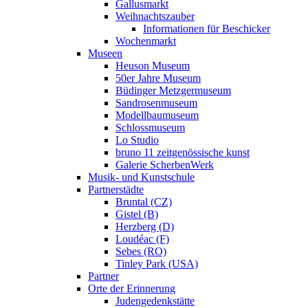
Gallusmarkt
Weihnachtszauber
Informationen für Beschicker
Wochenmarkt
Museen
Heuson Museum
50er Jahre Museum
Büdinger Metzgermuseum
Sandrosenmuseum
Modellbaumuseum
Schlossmuseum
Lo Studio
bruno 11 zeitgenössische kunst
Galerie ScherbenWerk
Musik- und Kunstschule
Partnerstädte
Bruntal (CZ)
Gistel (B)
Herzberg (D)
Loudéac (F)
Sebes (RO)
Tinley Park (USA)
Partner
Orte der Erinnerung
Judengedenkstätte