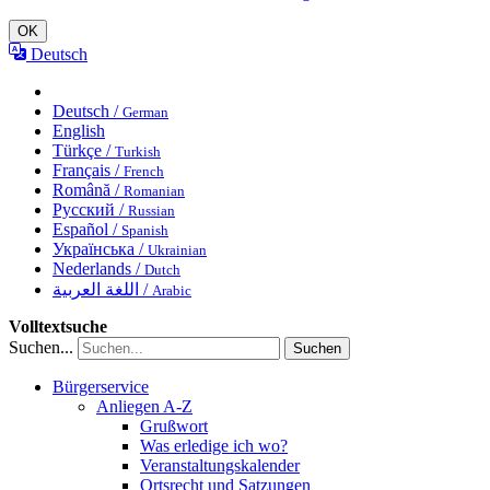
OK
Deutsch
Deutsch /
German
English
Türkçe /
Turkish
Français /
French
Română /
Romanian
Русский /
Russian
Español /
Spanish
Українська /
Ukrainian
Nederlands /
Dutch
اللغة العربية /
Arabic
Volltextsuche
Suchen...
Suchen
Bürgerservice
Anliegen A-Z
Grußwort
Was erledige ich wo?
Veranstaltungskalender
Ortsrecht und Satzungen