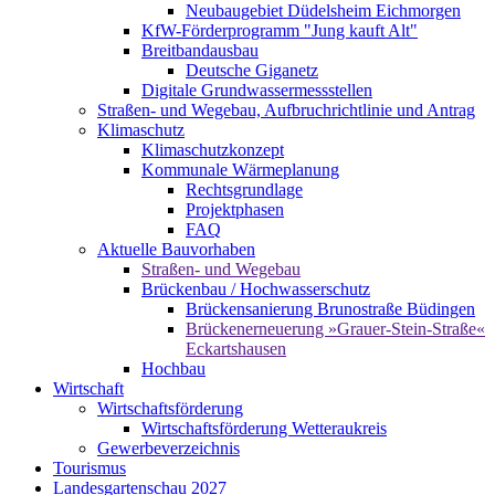
Neubaugebiet Düdelsheim Eichmorgen
KfW-Förderprogramm "Jung kauft Alt"
Breitbandausbau
Deutsche Giganetz
Digitale Grundwassermessstellen
Straßen- und Wegebau, Aufbruchrichtlinie und Antrag
Klimaschutz
Klimaschutzkonzept
Kommunale Wärmeplanung
Rechtsgrundlage
Projektphasen
FAQ
Aktuelle Bauvorhaben
Straßen- und Wegebau
Brückenbau / Hochwasserschutz
Brückensanierung Brunostraße Büdingen
Brückenerneuerung »Grauer-Stein-Straße«
Eckartshausen
Hochbau
Wirtschaft
Wirtschaftsförderung
Wirtschaftsförderung Wetteraukreis
Gewerbeverzeichnis
Tourismus
Landesgartenschau 2027