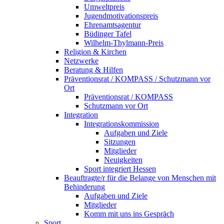
Umweltpreis
Jugendmotivationspreis
Ehrenamtsagentur
Büdinger Tafel
Wilhelm-Thylmann-Preis
Religion & Kirchen
Netzwerke
Beratung & Hilfen
Präventionsrat / KOMPASS / Schutzmann vor
Ort
Präventionsrat / KOMPASS
Schutzmann vor Ort
Integration
Integrationskommission
Aufgaben und Ziele
Sitzungen
Mitglieder
Neuigkeiten
Sport integriert Hessen
Beauftragte/r für die Belange von Menschen mit
Behinderung
Aufgaben und Ziele
Mitglieder
Komm mit uns ins Gespräch
Sport