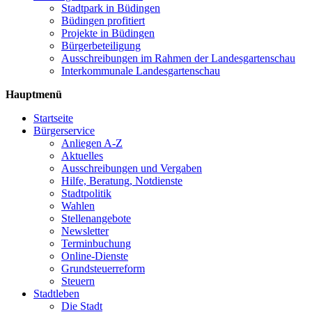
Stadtpark in Büdingen
Büdingen profitiert
Projekte in Büdingen
Bürgerbeteiligung
Ausschreibungen im Rahmen der Landesgartenschau
Interkommunale Landesgartenschau
Hauptmenü
Startseite
Bürgerservice
Anliegen A-Z
Aktuelles
Ausschreibungen und Vergaben
Hilfe, Beratung, Notdienste
Stadtpolitik
Wahlen
Stellenangebote
Newsletter
Terminbuchung
Online-Dienste
Grundsteuerreform
Steuern
Stadtleben
Die Stadt