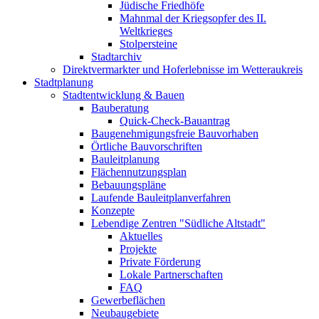
Jüdische Friedhöfe
Mahnmal der Kriegsopfer des II.
Weltkrieges
Stolpersteine
Stadtarchiv
Direktvermarkter und Hoferlebnisse im Wetteraukreis
Stadtplanung
Stadtentwicklung & Bauen
Bauberatung
Quick-Check-Bauantrag
Baugenehmigungsfreie Bauvorhaben
Örtliche Bauvorschriften
Bauleitplanung
Flächennutzungsplan
Bebauungspläne
Laufende Bauleitplanverfahren
Konzepte
Lebendige Zentren "Südliche Altstadt"
Aktuelles
Projekte
Private Förderung
Lokale Partnerschaften
FAQ
Gewerbeflächen
Neubaugebiete