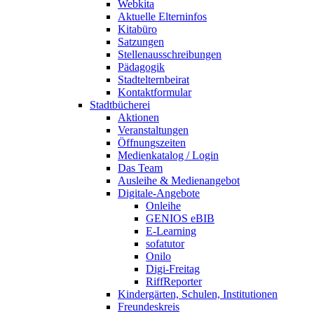
Webkita
Aktuelle Elterninfos
Kitabüro
Satzungen
Stellenausschreibungen
Pädagogik
Stadtelternbeirat
Kontaktformular
Stadtbücherei
Aktionen
Veranstaltungen
Öffnungszeiten
Medienkatalog / Login
Das Team
Ausleihe & Medienangebot
Digitale-Angebote
Onleihe
GENIOS eBIB
E-Learning
sofatutor
Onilo
Digi-Freitag
RiffReporter
Kindergärten, Schulen, Institutionen
Freundeskreis