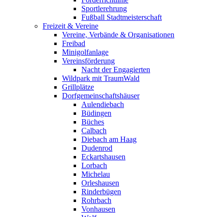
Sportlerehrung
Fußball Stadtmeisterschaft
Freizeit & Vereine
Vereine, Verbände & Organisationen
Freibad
Minigolfanlage
Vereinsförderung
Nacht der Engagierten
Wildpark mit TraumWald
Grillplätze
Dorfgemeinschaftshäuser
Aulendiebach
Büdingen
Büches
Calbach
Diebach am Haag
Dudenrod
Eckartshausen
Lorbach
Michelau
Orleshausen
Rinderbügen
Rohrbach
Vonhausen