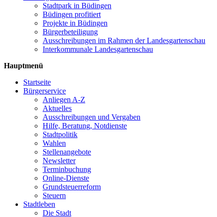
Stadtpark in Büdingen
Büdingen profitiert
Projekte in Büdingen
Bürgerbeteiligung
Ausschreibungen im Rahmen der Landesgartenschau
Interkommunale Landesgartenschau
Hauptmenü
Startseite
Bürgerservice
Anliegen A-Z
Aktuelles
Ausschreibungen und Vergaben
Hilfe, Beratung, Notdienste
Stadtpolitik
Wahlen
Stellenangebote
Newsletter
Terminbuchung
Online-Dienste
Grundsteuerreform
Steuern
Stadtleben
Die Stadt