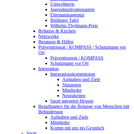
Umweltpreis
Jugendmotivationspreis
Ehrenamtsagentur
Büdinger Tafel
Wilhelm-Thylmann-Preis
Religion & Kirchen
Netzwerke
Beratung & Hilfen
Präventionsrat / KOMPASS / Schutzmann vor
Ort
Präventionsrat / KOMPASS
Schutzmann vor Ort
Integration
Integrationskommission
Aufgaben und Ziele
Sitzungen
Mitglieder
Neuigkeiten
Sport integriert Hessen
Beauftragte/r für die Belange von Menschen mit
Behinderung
Aufgaben und Ziele
Mitglieder
Komm mit uns ins Gespräch
Sport