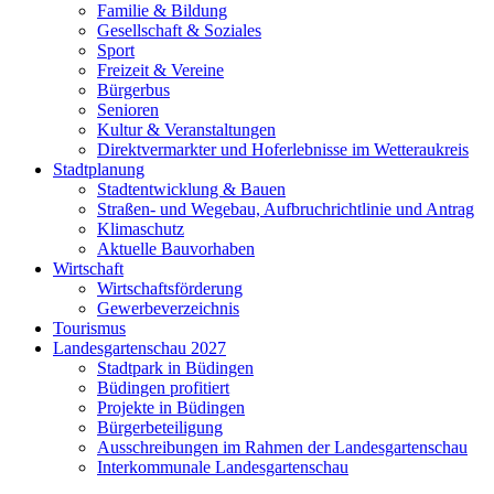
Familie & Bildung
Gesellschaft & Soziales
Sport
Freizeit & Vereine
Bürgerbus
Senioren
Kultur & Veranstaltungen
Direktvermarkter und Hoferlebnisse im Wetteraukreis
Stadtplanung
Stadtentwicklung & Bauen
Straßen- und Wegebau, Aufbruchrichtlinie und Antrag
Klimaschutz
Aktuelle Bauvorhaben
Wirtschaft
Wirtschaftsförderung
Gewerbeverzeichnis
Tourismus
Landesgartenschau 2027
Stadtpark in Büdingen
Büdingen profitiert
Projekte in Büdingen
Bürgerbeteiligung
Ausschreibungen im Rahmen der Landesgartenschau
Interkommunale Landesgartenschau