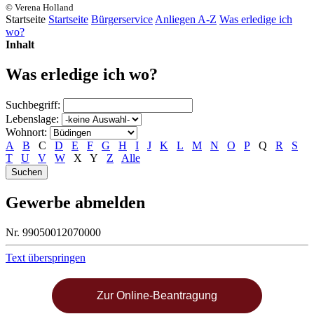
© Verena Holland
Startseite
Startseite
Bürgerservice
Anliegen A-Z
Was erledige ich
wo?
Inhalt
Was erledige ich wo?
Suchbegriff:
Lebenslage:
Wohnort:
A
B
C
D
E
F
G
H
I
J
K
L
M
N
O
P
Q
R
S
T
U
V
W
X
Y
Z
Alle
Gewerbe abmelden
Nr. 99050012070000
Text überspringen
Zur Online-Beantragung