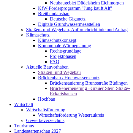
Neubaugebiet Düdelsheim Eichmorgen
KfW-Förderprogramm "Jung kauft Alt"
Breitbandausbau
Deutsche Giganetz
Digitale Grundwassermessstellen
Straßen- und Wegebau, Aufbruchrichtlinie und Antrag
Klimaschutz
Klimaschutzkonzept
Kommunale Wärmeplanung
Rechtsgrundlage
Projektphasen
FAQ
Aktuelle Bauvorhaben
Straßen- und Wegebau
Brückenbau / Hochwasserschutz
Brückensanierung Brunostraße Büdingen
Brückenerneuerung »Grauer-Stein-Straße«
Eckartshausen
Hochbau
Wirtschaft
Wirtschaftsförderung
Wirtschaftsförderung Wetteraukreis
Gewerbeverzeichnis
Tourismus
Landesgartenschau 2027