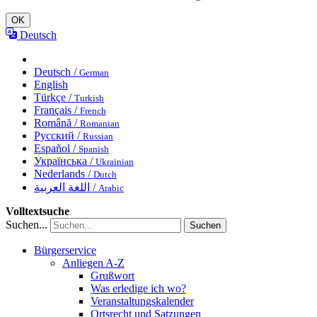
OK
Deutsch
Deutsch /
German
English
Türkçe /
Turkish
Français /
French
Română /
Romanian
Русский /
Russian
Español /
Spanish
Українська /
Ukrainian
Nederlands /
Dutch
اللغة العربية /
Arabic
Volltextsuche
Suchen...
Suchen
Bürgerservice
Anliegen A-Z
Grußwort
Was erledige ich wo?
Veranstaltungskalender
Ortsrecht und Satzungen