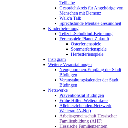
Teilhabe
Gesprächskreis für Angehörige von
Menschen mit Demenz
Walk'n Talk
Sprechstunde Mentale Gesundheit
Kinderbetreuung
Teilzeit-Schulkind-Betreuung
Ferienspiele Planet Zukunft
Osterferienspiele
Sommerferienspiele
Herbstferienspiele
Instagram
Weitere Veranstaltungen
Neugeborenen-Empfang der Stadt
Büdingen
Veranstaltungskalender der Stadt
Büdingen
Netzwerke
Präventionsrat Büdingen
Frühe Hilfen Wetteraukreis
Alleinerziehenden-Netzwerk
Wetterau (A-Net)
Arbeitsgemeinschaft Hessischer
Familienbildung (AHF)
Hessische Familienzentren