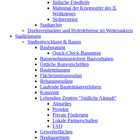
Jüdische Friedhöfe
Mahnmal der Kriegsopfer des II.
Weltkrieges
Stolpersteine
Stadtarchiv
Direktvermarkter und Hoferlebnisse im Wetteraukreis
Stadtplanung
Stadtentwicklung & Bauen
Bauberatung
Quick-Check-Bauantrag
Baugenehmigungsfreie Bauvorhaben
Örtliche Bauvorschriften
Bauleitplanung
Flächennutzungsplan
Bebauungspläne
Laufende Bauleitplanverfahren
Konzepte
Lebendige Zentren "Südliche Altstadt"
Aktuelles
Projekte
Private Förderung
Lokale Partnerschaften
FAQ
Gewerbeflächen
Neubaugebiete