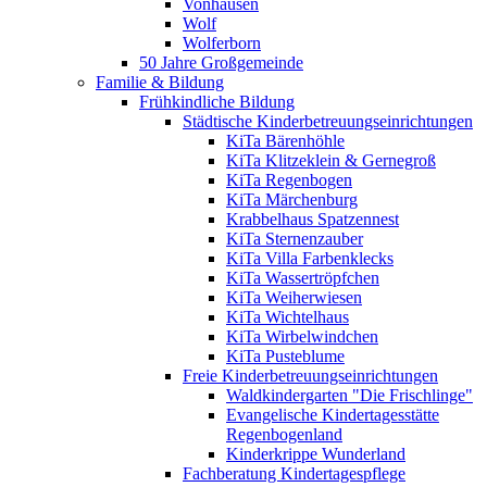
Vonhausen
Wolf
Wolferborn
50 Jahre Großgemeinde
Familie & Bildung
Frühkindliche Bildung
Städtische Kinderbetreuungseinrichtungen
KiTa Bärenhöhle
KiTa Klitzeklein & Gernegroß
KiTa Regenbogen
KiTa Märchenburg
Krabbelhaus Spatzennest
KiTa Sternenzauber
KiTa Villa Farbenklecks
KiTa Wassertröpfchen
KiTa Weiherwiesen
KiTa Wichtelhaus
KiTa Wirbelwindchen
KiTa Pusteblume
Freie Kinderbetreuungseinrichtungen
Waldkindergarten "Die Frischlinge"
Evangelische Kindertagesstätte
Regenbogenland
Kinderkrippe Wunderland
Fachberatung Kindertagespflege