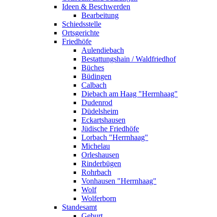
Ideen & Beschwerden
Bearbeitung
Schiedsstelle
Ortsgerichte
Friedhöfe
Aulendiebach
Bestattungshain / Waldfriedhof
Büches
Büdingen
Calbach
Diebach am Haag "Herrnhaag"
Dudenrod
Düdelsheim
Eckartshausen
Jüdische Friedhöfe
Lorbach "Herrnhaag"
Michelau
Orleshausen
Rinderbügen
Rohrbach
Vonhausen "Herrnhaag"
Wolf
Wolferborn
Standesamt
Geburt