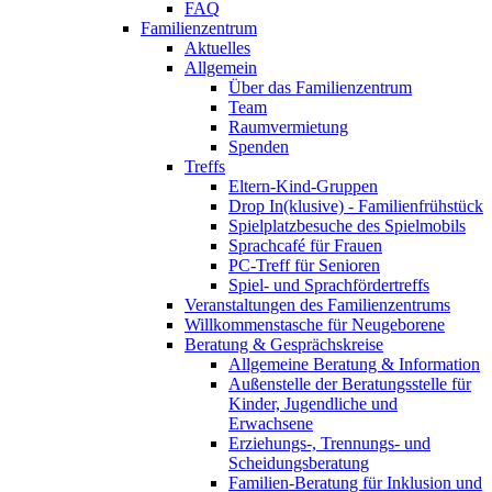
FAQ
Familienzentrum
Aktuelles
Allgemein
Über das Familienzentrum
Team
Raumvermietung
Spenden
Treffs
Eltern-Kind-Gruppen
Drop In(klusive) - Familienfrühstück
Spielplatzbesuche des Spielmobils
Sprachcafé für Frauen
PC-Treff für Senioren
Spiel- und Sprachfördertreffs
Veranstaltungen des Familienzentrums
Willkommenstasche für Neugeborene
Beratung & Gesprächskreise
Allgemeine Beratung & Information
Außenstelle der Beratungsstelle für
Kinder, Jugendliche und
Erwachsene
Erziehungs-, Trennungs- und
Scheidungsberatung
Familien-Beratung für Inklusion und