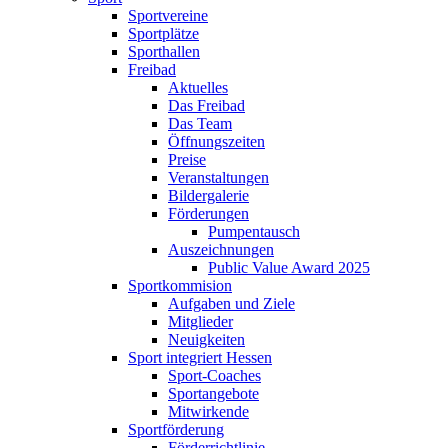
Sportvereine
Sportplätze
Sporthallen
Freibad
Aktuelles
Das Freibad
Das Team
Öffnungszeiten
Preise
Veranstaltungen
Bildergalerie
Förderungen
Pumpentausch
Auszeichnungen
Public Value Award 2025
Sportkommision
Aufgaben und Ziele
Mitglieder
Neuigkeiten
Sport integriert Hessen
Sport-Coaches
Sportangebote
Mitwirkende
Sportförderung
Förderrichtlinie