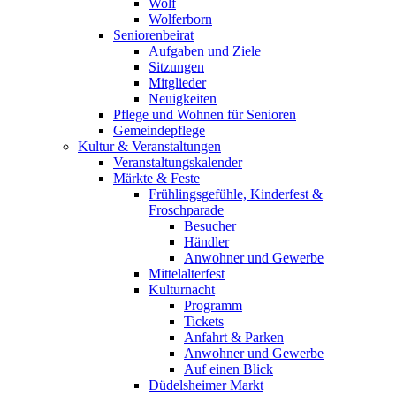
Wolf
Wolferborn
Seniorenbeirat
Aufgaben und Ziele
Sitzungen
Mitglieder
Neuigkeiten
Pflege und Wohnen für Senioren
Gemeindepflege
Kultur & Veranstaltungen
Veranstaltungskalender
Märkte & Feste
Frühlingsgefühle, Kinderfest &
Froschparade
Besucher
Händler
Anwohner und Gewerbe
Mittelalterfest
Kulturnacht
Programm
Tickets
Anfahrt & Parken
Anwohner und Gewerbe
Auf einen Blick
Düdelsheimer Markt