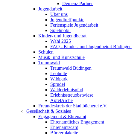
Demenz Partner
Jugendarbeit
Über uns
Jugendtreffpunkte
Ferienspiele Jugendarbeit
Spielmobil
Kinder- und Jugendbeirat
Wahl 2025
FAQ - Kinder- und Jugendbeirat Büdingen
Schulen
Musik- und Kunstschule
Traumwald
Traumwald Büdingen
Leohütte
Wildpark
Sprudel
Walderlebnispfad
Erlebnisstreuobstwiese
ApfelArche
Freundeskreis der Stadtbücherei e.V.
Gesellschaft & Soziales
Engagement & Ehrenamt
Ehrenamtliches Engagement
Ehrenamtscard
Bürgerplakette