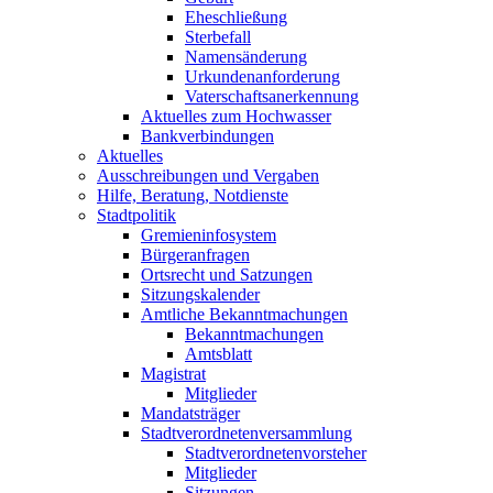
Eheschließung
Sterbefall
Namensänderung
Urkundenanforderung
Vaterschaftsanerkennung
Aktuelles zum Hochwasser
Bankverbindungen
Aktuelles
Ausschreibungen und Vergaben
Hilfe, Beratung, Notdienste
Stadtpolitik
Gremieninfosystem
Bürgeranfragen
Ortsrecht und Satzungen
Sitzungskalender
Amtliche Bekanntmachungen
Bekanntmachungen
Amtsblatt
Magistrat
Mitglieder
Mandatsträger
Stadtverordnetenversammlung
Stadtverordnetenvorsteher
Mitglieder
Sitzungen