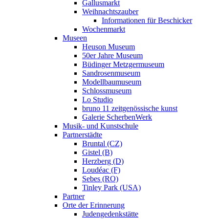
Gallusmarkt
Weihnachtszauber
Informationen für Beschicker
Wochenmarkt
Museen
Heuson Museum
50er Jahre Museum
Büdinger Metzgermuseum
Sandrosenmuseum
Modellbaumuseum
Schlossmuseum
Lo Studio
bruno 11 zeitgenössische kunst
Galerie ScherbenWerk
Musik- und Kunstschule
Partnerstädte
Bruntal (CZ)
Gistel (B)
Herzberg (D)
Loudéac (F)
Sebes (RO)
Tinley Park (USA)
Partner
Orte der Erinnerung
Judengedenkstätte