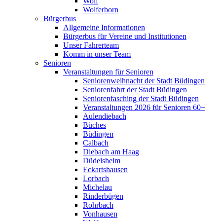
Wolf
Wolferborn
Bürgerbus
Allgemeine Informationen
Bürgerbus für Vereine und Institutionen
Unser Fahrerteam
Komm in unser Team
Senioren
Veranstaltungen für Senioren
Seniorenweihnacht der Stadt Büdingen
Seniorenfahrt der Stadt Büdingen
Seniorenfasching der Stadt Büdingen
Veranstaltungen 2026 für Senioren 60+
Aulendiebach
Büches
Büdingen
Calbach
Diebach am Haag
Düdelsheim
Eckartshausen
Lorbach
Michelau
Rinderbügen
Rohrbach
Vonhausen