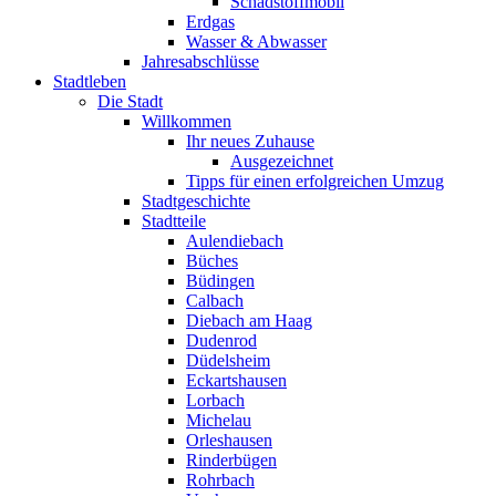
Schadstoffmobil
Erdgas
Wasser & Abwasser
Jahresabschlüsse
Stadtleben
Die Stadt
Willkommen
Ihr neues Zuhause
Ausgezeichnet
Tipps für einen erfolgreichen Umzug
Stadtgeschichte
Stadtteile
Aulendiebach
Büches
Büdingen
Calbach
Diebach am Haag
Dudenrod
Düdelsheim
Eckartshausen
Lorbach
Michelau
Orleshausen
Rinderbügen
Rohrbach