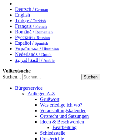
Deutsch /
German
English
Türkçe /
Turkish
Français /
French
Română /
Romanian
Русский /
Russian
Español /
Spanish
Українська /
Ukrainian
Nederlands /
Dutch
اللغة العربية /
Arabic
Volltextsuche
Suchen...
Suchen
Bürgerservice
Anliegen A-Z
Grußwort
Was erledige ich wo?
Veranstaltungskalender
Ortsrecht und Satzungen
Ideen & Beschwerden
Bearbeitung
Schiedsstelle
Ortsgerichte