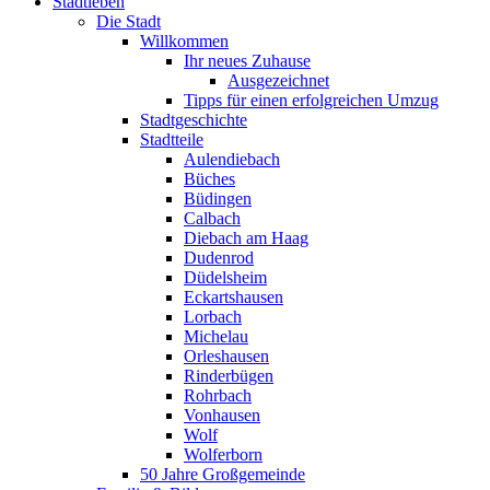
Stadtleben
Die Stadt
Willkommen
Ihr neues Zuhause
Ausgezeichnet
Tipps für einen erfolgreichen Umzug
Stadtgeschichte
Stadtteile
Aulendiebach
Büches
Büdingen
Calbach
Diebach am Haag
Dudenrod
Düdelsheim
Eckartshausen
Lorbach
Michelau
Orleshausen
Rinderbügen
Rohrbach
Vonhausen
Wolf
Wolferborn
50 Jahre Großgemeinde