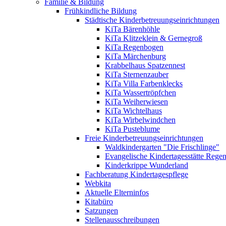
Familie & Bildung
Frühkindliche Bildung
Städtische Kinderbetreuungseinrichtungen
KiTa Bärenhöhle
KiTa Klitzeklein & Gernegroß
KiTa Regenbogen
KiTa Märchenburg
Krabbelhaus Spatzennest
KiTa Sternenzauber
KiTa Villa Farbenklecks
KiTa Wassertröpfchen
KiTa Weiherwiesen
KiTa Wichtelhaus
KiTa Wirbelwindchen
KiTa Pusteblume
Freie Kinderbetreuungseinrichtungen
Waldkindergarten "Die Frischlinge"
Evangelische Kindertagesstätte Rege
Kinderkrippe Wunderland
Fachberatung Kindertagespflege
Webkita
Aktuelle Elterninfos
Kitabüro
Satzungen
Stellenausschreibungen