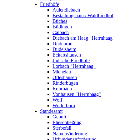
Friedhöfe
Aulendiebach
Bestattungshain / Waldfriedhof
Büches
Büdingen
Calbach
Diebach am Haag "Herrnhaag"
Dudenrod
Düdelsheim
Eckartshausen
Jüdische Friedhöfe
Lorbach "Herrnhaag"
Michelau
Orleshausen
Rinderbügen
Rohrbach
Vonhausen "Herrnhaag"
Wolf
Wolferborn
Standesamt
Geburt
Eheschließung
Sterbefall
Namensänderung
Urkundenanforderung