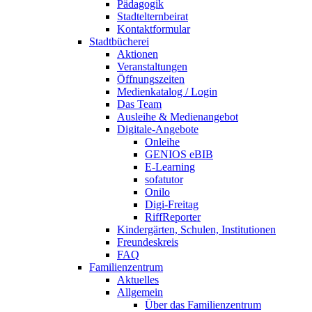
Pädagogik
Stadtelternbeirat
Kontaktformular
Stadtbücherei
Aktionen
Veranstaltungen
Öffnungszeiten
Medienkatalog / Login
Das Team
Ausleihe & Medienangebot
Digitale-Angebote
Onleihe
GENIOS eBIB
E-Learning
sofatutor
Onilo
Digi-Freitag
RiffReporter
Kindergärten, Schulen, Institutionen
Freundeskreis
FAQ
Familienzentrum
Aktuelles
Allgemein
Über das Familienzentrum