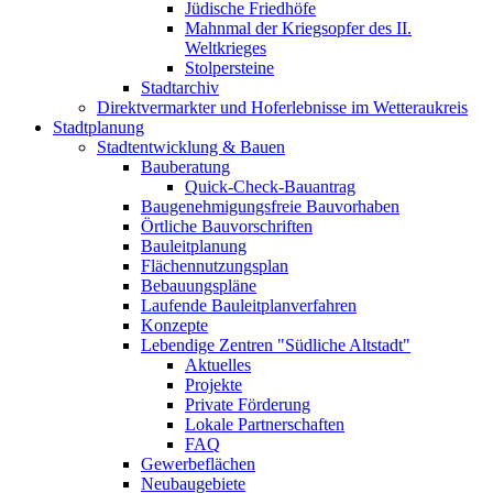
Jüdische Friedhöfe
Mahnmal der Kriegsopfer des II.
Weltkrieges
Stolpersteine
Stadtarchiv
Direktvermarkter und Hoferlebnisse im Wetteraukreis
Stadtplanung
Stadtentwicklung & Bauen
Bauberatung
Quick-Check-Bauantrag
Baugenehmigungsfreie Bauvorhaben
Örtliche Bauvorschriften
Bauleitplanung
Flächennutzungsplan
Bebauungspläne
Laufende Bauleitplanverfahren
Konzepte
Lebendige Zentren "Südliche Altstadt"
Aktuelles
Projekte
Private Förderung
Lokale Partnerschaften
FAQ
Gewerbeflächen
Neubaugebiete