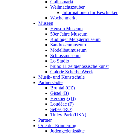
Gallusmarkt
Weihnachtszauber
Informationen für Beschicker
Wochenmarkt
Museen
Heuson Museum
50er Jahre Museum
Büdinger Metzgermuseum
Sandrosenmuseum
Modellbaumuseum
Schlossmuseum
Lo Studio
bruno 11 zeitgenössische kunst
Galerie ScherbenWerk
Musik- und Kunstschule
Partnerstädte
Bruntal (CZ)
Gistel (B)
Herzberg (D)
Loudéac (F)
Sebes (RO)
Tinley Park (USA)
Partner
Orte der Erinnerung
Judengedenkstätte