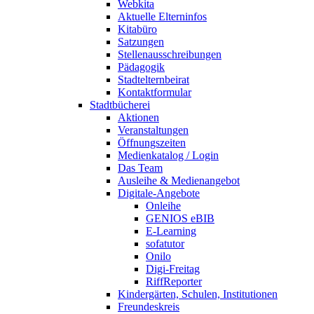
Webkita
Aktuelle Elterninfos
Kitabüro
Satzungen
Stellenausschreibungen
Pädagogik
Stadtelternbeirat
Kontaktformular
Stadtbücherei
Aktionen
Veranstaltungen
Öffnungszeiten
Medienkatalog / Login
Das Team
Ausleihe & Medienangebot
Digitale-Angebote
Onleihe
GENIOS eBIB
E-Learning
sofatutor
Onilo
Digi-Freitag
RiffReporter
Kindergärten, Schulen, Institutionen
Freundeskreis