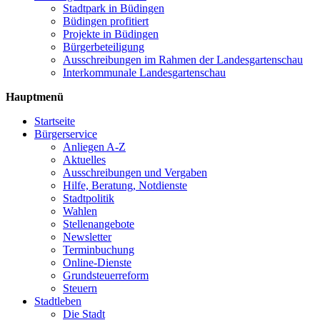
Stadtpark in Büdingen
Büdingen profitiert
Projekte in Büdingen
Bürgerbeteiligung
Ausschreibungen im Rahmen der Landesgartenschau
Interkommunale Landesgartenschau
Hauptmenü
Startseite
Bürgerservice
Anliegen A-Z
Aktuelles
Ausschreibungen und Vergaben
Hilfe, Beratung, Notdienste
Stadtpolitik
Wahlen
Stellenangebote
Newsletter
Terminbuchung
Online-Dienste
Grundsteuerreform
Steuern
Stadtleben
Die Stadt