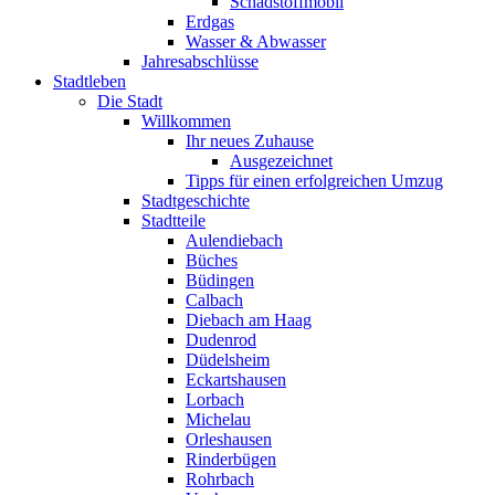
Schadstoffmobil
Erdgas
Wasser & Abwasser
Jahresabschlüsse
Stadtleben
Die Stadt
Willkommen
Ihr neues Zuhause
Ausgezeichnet
Tipps für einen erfolgreichen Umzug
Stadtgeschichte
Stadtteile
Aulendiebach
Büches
Büdingen
Calbach
Diebach am Haag
Dudenrod
Düdelsheim
Eckartshausen
Lorbach
Michelau
Orleshausen
Rinderbügen
Rohrbach