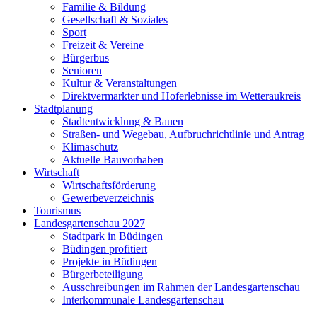
Familie & Bildung
Gesellschaft & Soziales
Sport
Freizeit & Vereine
Bürgerbus
Senioren
Kultur & Veranstaltungen
Direktvermarkter und Hoferlebnisse im Wetteraukreis
Stadtplanung
Stadtentwicklung & Bauen
Straßen- und Wegebau, Aufbruchrichtlinie und Antrag
Klimaschutz
Aktuelle Bauvorhaben
Wirtschaft
Wirtschaftsförderung
Gewerbeverzeichnis
Tourismus
Landesgartenschau 2027
Stadtpark in Büdingen
Büdingen profitiert
Projekte in Büdingen
Bürgerbeteiligung
Ausschreibungen im Rahmen der Landesgartenschau
Interkommunale Landesgartenschau