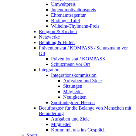
Umweltpreis
Jugendmotivationspreis
Ehrenamtsagentur
Büdinger Tafel
Wilhelm-Thylmann-Preis
Religion & Kirchen
Netzwerke
Beratung & Hilfen
Präventionsrat / KOMPASS / Schutzmann vor
Ort
Präventionsrat / KOMPASS
Schutzmann vor Ort
Integration
Integrationskommission
Aufgaben und Ziele
Sitzungen
Mitglieder
Neuigkeiten
Sport integriert Hessen
Beauftragte/r für die Belange von Menschen mit
Behinderung
Aufgaben und Ziele
Mitglieder
Komm mit uns ins Gespräch
Sport