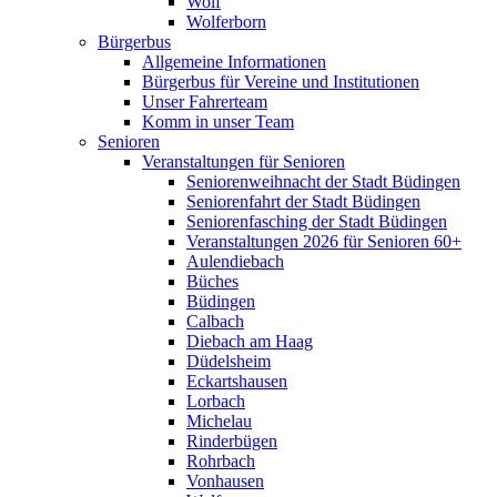
Wolf
Wolferborn
Bürgerbus
Allgemeine Informationen
Bürgerbus für Vereine und Institutionen
Unser Fahrerteam
Komm in unser Team
Senioren
Veranstaltungen für Senioren
Seniorenweihnacht der Stadt Büdingen
Seniorenfahrt der Stadt Büdingen
Seniorenfasching der Stadt Büdingen
Veranstaltungen 2026 für Senioren 60+
Aulendiebach
Büches
Büdingen
Calbach
Diebach am Haag
Düdelsheim
Eckartshausen
Lorbach
Michelau
Rinderbügen
Rohrbach
Vonhausen