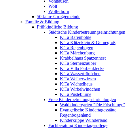
Vonhausen
Wolf
Wolferborn
50 Jahre Großgemeinde
Familie & Bildung
Frühkindliche Bildung
Städtische Kinderbetreuungseinrichtungen
KiTa Bärenhöhle
KiTa Klitzeklein & Gernegroß
KiTa Regenbogen
KiTa Märchenburg
Krabbelhaus Spatzennest
KiTa Sternenzauber
KiTa Villa Farbenklecks
KiTa Wassertröpfchen
KiTa Weiherwiesen
KiTa Wichtelhaus
KiTa Wirbelwindchen
KiTa Pusteblume
Freie Kinderbetreuungseinrichtungen
Waldkindergarten "Die Frischlinge"
Evangelische Kindertagesstätte
Regenbogenland
Kinderkrippe Wunderland
Fachberatung Kindertagespflege