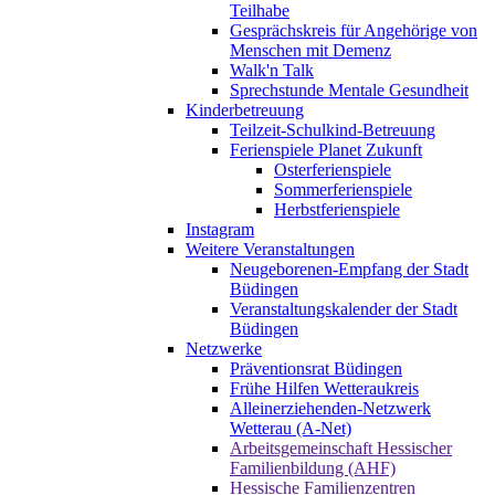
Teilhabe
Gesprächskreis für Angehörige von
Menschen mit Demenz
Walk'n Talk
Sprechstunde Mentale Gesundheit
Kinderbetreuung
Teilzeit-Schulkind-Betreuung
Ferienspiele Planet Zukunft
Osterferienspiele
Sommerferienspiele
Herbstferienspiele
Instagram
Weitere Veranstaltungen
Neugeborenen-Empfang der Stadt
Büdingen
Veranstaltungskalender der Stadt
Büdingen
Netzwerke
Präventionsrat Büdingen
Frühe Hilfen Wetteraukreis
Alleinerziehenden-Netzwerk
Wetterau (A-Net)
Arbeitsgemeinschaft Hessischer
Familienbildung (AHF)
Hessische Familienzentren