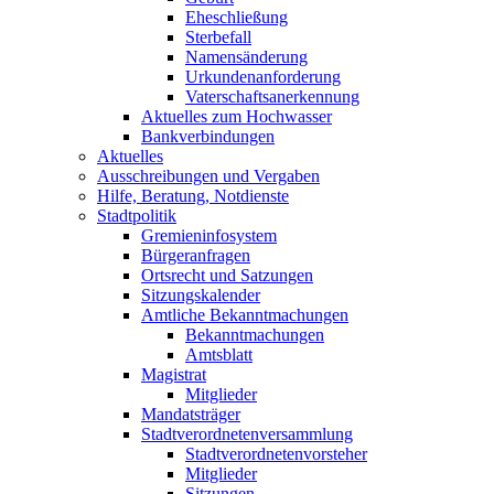
Eheschließung
Sterbefall
Namensänderung
Urkundenanforderung
Vaterschaftsanerkennung
Aktuelles zum Hochwasser
Bankverbindungen
Aktuelles
Ausschreibungen und Vergaben
Hilfe, Beratung, Notdienste
Stadtpolitik
Gremieninfosystem
Bürgeranfragen
Ortsrecht und Satzungen
Sitzungskalender
Amtliche Bekanntmachungen
Bekanntmachungen
Amtsblatt
Magistrat
Mitglieder
Mandatsträger
Stadtverordnetenversammlung
Stadtverordnetenvorsteher
Mitglieder
Sitzungen