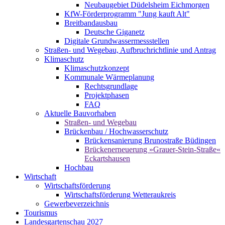
Neubaugebiet Düdelsheim Eichmorgen
KfW-Förderprogramm "Jung kauft Alt"
Breitbandausbau
Deutsche Giganetz
Digitale Grundwassermessstellen
Straßen- und Wegebau, Aufbruchrichtlinie und Antrag
Klimaschutz
Klimaschutzkonzept
Kommunale Wärmeplanung
Rechtsgrundlage
Projektphasen
FAQ
Aktuelle Bauvorhaben
Straßen- und Wegebau
Brückenbau / Hochwasserschutz
Brückensanierung Brunostraße Büdingen
Brückenerneuerung »Grauer-Stein-Straße«
Eckartshausen
Hochbau
Wirtschaft
Wirtschaftsförderung
Wirtschaftsförderung Wetteraukreis
Gewerbeverzeichnis
Tourismus
Landesgartenschau 2027