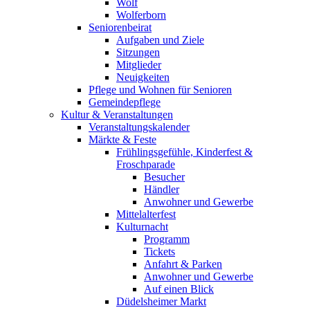
Wolf
Wolferborn
Seniorenbeirat
Aufgaben und Ziele
Sitzungen
Mitglieder
Neuigkeiten
Pflege und Wohnen für Senioren
Gemeindepflege
Kultur & Veranstaltungen
Veranstaltungskalender
Märkte & Feste
Frühlingsgefühle, Kinderfest &
Froschparade
Besucher
Händler
Anwohner und Gewerbe
Mittelalterfest
Kulturnacht
Programm
Tickets
Anfahrt & Parken
Anwohner und Gewerbe
Auf einen Blick
Düdelsheimer Markt