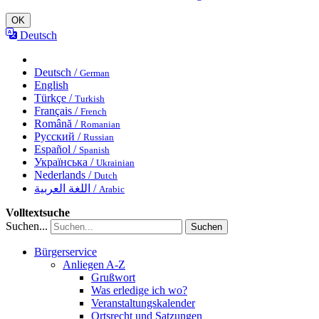
OK
Deutsch
Deutsch /
German
English
Türkçe /
Turkish
Français /
French
Română /
Romanian
Русский /
Russian
Español /
Spanish
Українська /
Ukrainian
Nederlands /
Dutch
اللغة العربية /
Arabic
Volltextsuche
Suchen...
Suchen
Bürgerservice
Anliegen A-Z
Grußwort
Was erledige ich wo?
Veranstaltungskalender
Ortsrecht und Satzungen