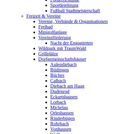
Sportlerehrung
Fußball Stadtmeisterschaft
Freizeit & Vereine
Vereine, Verbände & Organisationen
Freibad
Minigolfanlage
Vereinsförderung
Nacht der Engagierten
Wildpark mit TraumWald
Grillplätze
Dorfgemeinschaftshäuser
Aulendiebach
Büdingen
Büches
Calbach
Diebach am Haag
Dudenrod
Eckartshausen
Lorbach
Michelau
Orleshausen
Rinderbügen
Rohrbach
Vonhausen