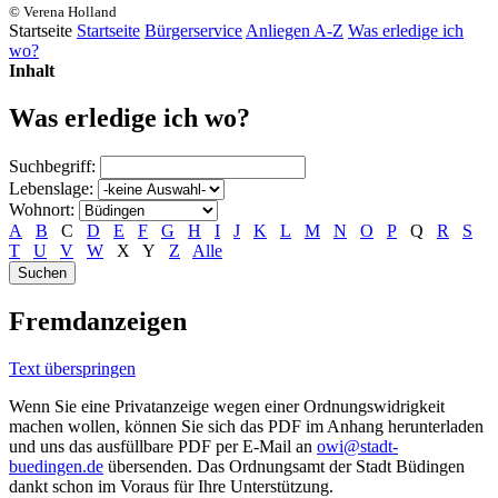
© Verena Holland
Startseite
Startseite
Bürgerservice
Anliegen A-Z
Was erledige ich
wo?
Inhalt
Was erledige ich wo?
Suchbegriff:
Lebenslage:
Wohnort:
A
B
C
D
E
F
G
H
I
J
K
L
M
N
O
P
Q
R
S
T
U
V
W
X
Y
Z
Alle
Fremdanzeigen
Text überspringen
Wenn Sie eine Privatanzeige wegen einer Ordnungswidrigkeit
machen wollen, können Sie sich das PDF im Anhang herunterladen
und uns das ausfüllbare PDF per E-Mail an
owi@stadt-
buedingen.de
übersenden. Das Ordnungsamt der Stadt Büdingen
dankt schon im Voraus für Ihre Unterstützung.