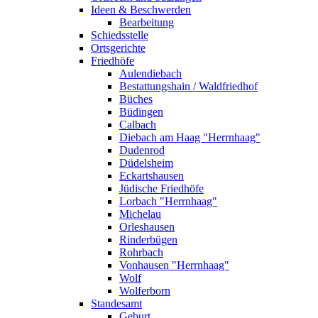
Ideen & Beschwerden
Bearbeitung
Schiedsstelle
Ortsgerichte
Friedhöfe
Aulendiebach
Bestattungshain / Waldfriedhof
Büches
Büdingen
Calbach
Diebach am Haag "Herrnhaag"
Dudenrod
Düdelsheim
Eckartshausen
Jüdische Friedhöfe
Lorbach "Herrnhaag"
Michelau
Orleshausen
Rinderbügen
Rohrbach
Vonhausen "Herrnhaag"
Wolf
Wolferborn
Standesamt
Geburt