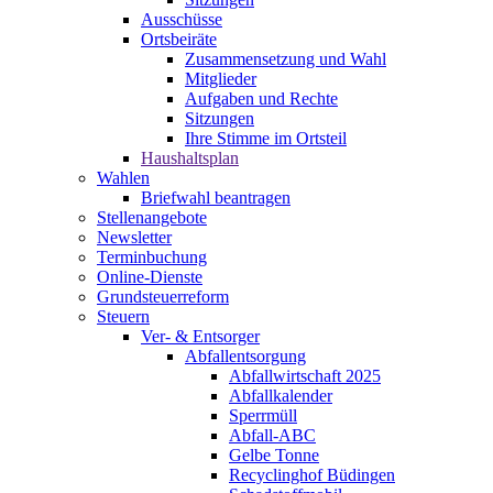
Ausschüsse
Ortsbeiräte
Zusammensetzung und Wahl
Mitglieder
Aufgaben und Rechte
Sitzungen
Ihre Stimme im Ortsteil
Haushaltsplan
Wahlen
Briefwahl beantragen
Stellenangebote
Newsletter
Terminbuchung
Online-Dienste
Grundsteuerreform
Steuern
Ver- & Entsorger
Abfallentsorgung
Abfallwirtschaft 2025
Abfallkalender
Sperrmüll
Abfall-ABC
Gelbe Tonne
Recyclinghof Büdingen