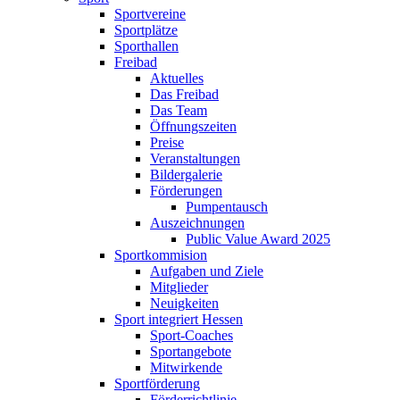
Sportvereine
Sportplätze
Sporthallen
Freibad
Aktuelles
Das Freibad
Das Team
Öffnungszeiten
Preise
Veranstaltungen
Bildergalerie
Förderungen
Pumpentausch
Auszeichnungen
Public Value Award 2025
Sportkommision
Aufgaben und Ziele
Mitglieder
Neuigkeiten
Sport integriert Hessen
Sport-Coaches
Sportangebote
Mitwirkende
Sportförderung
Förderrichtlinie