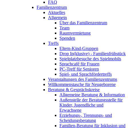
FAQ
Familienzentrum
Aktuelles
Allgemein
Über das Familienzentrum
Team
Raumvermietung
Spenden
Treffs
Eltern-Kind-Gruppen
Drop In(klusive) - Familienfrühstück
Spielplatzbesuche des Spielmobils
Sprachcafé für Frauen
PC-Treff für Senioren
Spiel- und Sprachfördertreffs
Veranstaltungen des Familienzentrums
Willkommenstasche für Neugeborene
Beratung & Gesprächskreise
Allgemeine Beratung & Information
Außenstelle der Beratungsstelle für
Kinder, Jugendliche und
Erwachsene
Erziehungs-, Trennungs- und
Scheidungsberatung
Familien-Beratung für Inklusion und