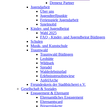
Demenz Partner
Jugendarbeit
Über uns
Jugendtreffpunkte
Ferienspiele Jugendarbeit
Spielmobil
Kinder- und Jugendbeirat
Wahl 2025
FAQ - Kinder- und Jugendbeirat Büdingen
Schulen
Musik- und Kunstschule
Traumwald
Traumwald Büdingen
Leohütte
Wildpark
Sprudel
Walderlebnispfad
Erlebnisstreuobstwiese
ApfelArche
Freundeskreis der Stadtbücherei e.V.
Gesellschaft & Soziales
Engagement & Ehrenamt
Ehrenamtliches Engagement
Ehrenamtscard
Bürgerplakette