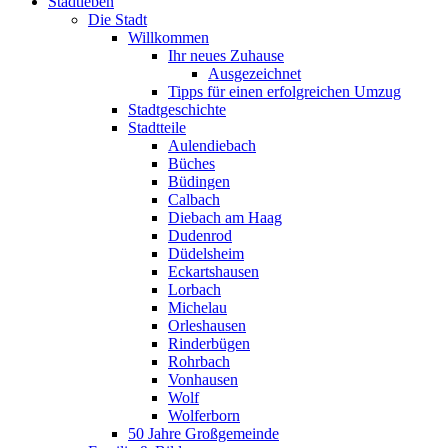
Stadtleben
Die Stadt
Willkommen
Ihr neues Zuhause
Ausgezeichnet
Tipps für einen erfolgreichen Umzug
Stadtgeschichte
Stadtteile
Aulendiebach
Büches
Büdingen
Calbach
Diebach am Haag
Dudenrod
Düdelsheim
Eckartshausen
Lorbach
Michelau
Orleshausen
Rinderbügen
Rohrbach
Vonhausen
Wolf
Wolferborn
50 Jahre Großgemeinde