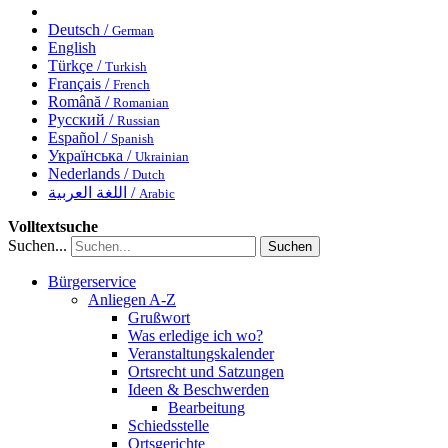
Deutsch /
German
English
Türkçe /
Turkish
Français /
French
Română /
Romanian
Русский /
Russian
Español /
Spanish
Українська /
Ukrainian
Nederlands /
Dutch
اللغة العربية /
Arabic
Volltextsuche
Suchen...
Suchen
Bürgerservice
Anliegen A-Z
Grußwort
Was erledige ich wo?
Veranstaltungskalender
Ortsrecht und Satzungen
Ideen & Beschwerden
Bearbeitung
Schiedsstelle
Ortsgerichte