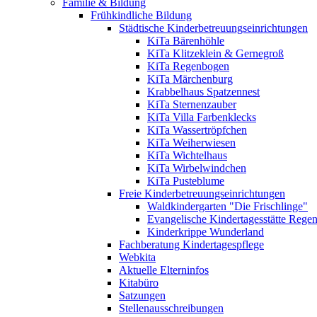
Familie & Bildung
Frühkindliche Bildung
Städtische Kinderbetreuungseinrichtungen
KiTa Bärenhöhle
KiTa Klitzeklein & Gernegroß
KiTa Regenbogen
KiTa Märchenburg
Krabbelhaus Spatzennest
KiTa Sternenzauber
KiTa Villa Farbenklecks
KiTa Wassertröpfchen
KiTa Weiherwiesen
KiTa Wichtelhaus
KiTa Wirbelwindchen
KiTa Pusteblume
Freie Kinderbetreuungseinrichtungen
Waldkindergarten "Die Frischlinge"
Evangelische Kindertagesstätte Rege
Kinderkrippe Wunderland
Fachberatung Kindertagespflege
Webkita
Aktuelle Elterninfos
Kitabüro
Satzungen
Stellenausschreibungen