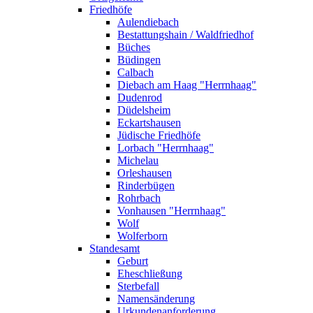
Friedhöfe
Aulendiebach
Bestattungshain / Waldfriedhof
Büches
Büdingen
Calbach
Diebach am Haag "Herrnhaag"
Dudenrod
Düdelsheim
Eckartshausen
Jüdische Friedhöfe
Lorbach "Herrnhaag"
Michelau
Orleshausen
Rinderbügen
Rohrbach
Vonhausen "Herrnhaag"
Wolf
Wolferborn
Standesamt
Geburt
Eheschließung
Sterbefall
Namensänderung
Urkundenanforderung