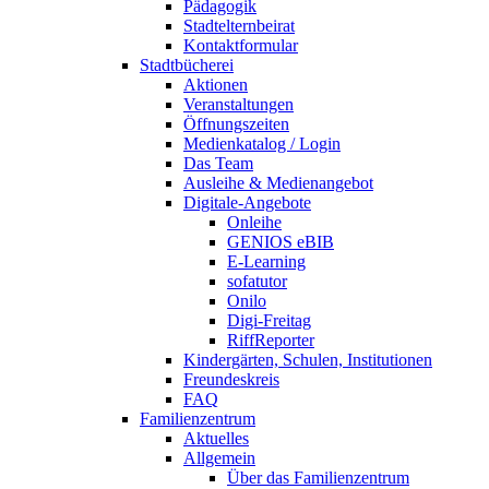
Pädagogik
Stadtelternbeirat
Kontaktformular
Stadtbücherei
Aktionen
Veranstaltungen
Öffnungszeiten
Medienkatalog / Login
Das Team
Ausleihe & Medienangebot
Digitale-Angebote
Onleihe
GENIOS eBIB
E-Learning
sofatutor
Onilo
Digi-Freitag
RiffReporter
Kindergärten, Schulen, Institutionen
Freundeskreis
FAQ
Familienzentrum
Aktuelles
Allgemein
Über das Familienzentrum