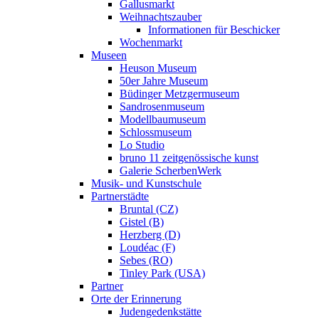
Gallusmarkt
Weihnachtszauber
Informationen für Beschicker
Wochenmarkt
Museen
Heuson Museum
50er Jahre Museum
Büdinger Metzgermuseum
Sandrosenmuseum
Modellbaumuseum
Schlossmuseum
Lo Studio
bruno 11 zeitgenössische kunst
Galerie ScherbenWerk
Musik- und Kunstschule
Partnerstädte
Bruntal (CZ)
Gistel (B)
Herzberg (D)
Loudéac (F)
Sebes (RO)
Tinley Park (USA)
Partner
Orte der Erinnerung
Judengedenkstätte