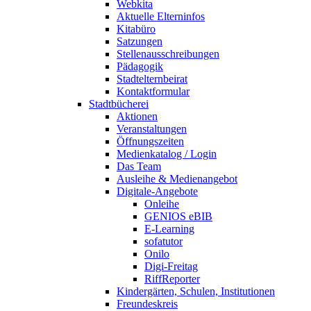
Webkita
Aktuelle Elterninfos
Kitabüro
Satzungen
Stellenausschreibungen
Pädagogik
Stadtelternbeirat
Kontaktformular
Stadtbücherei
Aktionen
Veranstaltungen
Öffnungszeiten
Medienkatalog / Login
Das Team
Ausleihe & Medienangebot
Digitale-Angebote
Onleihe
GENIOS eBIB
E-Learning
sofatutor
Onilo
Digi-Freitag
RiffReporter
Kindergärten, Schulen, Institutionen
Freundeskreis