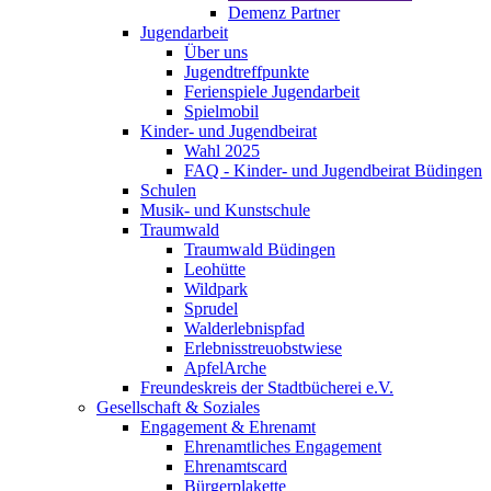
Demenz Partner
Jugendarbeit
Über uns
Jugendtreffpunkte
Ferienspiele Jugendarbeit
Spielmobil
Kinder- und Jugendbeirat
Wahl 2025
FAQ - Kinder- und Jugendbeirat Büdingen
Schulen
Musik- und Kunstschule
Traumwald
Traumwald Büdingen
Leohütte
Wildpark
Sprudel
Walderlebnispfad
Erlebnisstreuobstwiese
ApfelArche
Freundeskreis der Stadtbücherei e.V.
Gesellschaft & Soziales
Engagement & Ehrenamt
Ehrenamtliches Engagement
Ehrenamtscard
Bürgerplakette