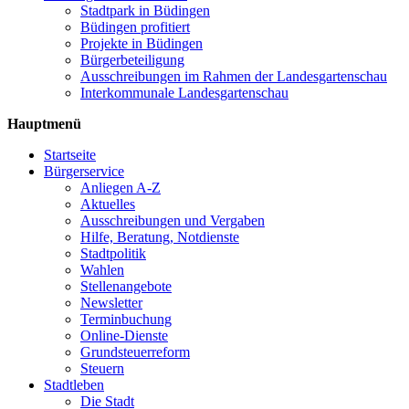
Stadtpark in Büdingen
Büdingen profitiert
Projekte in Büdingen
Bürgerbeteiligung
Ausschreibungen im Rahmen der Landesgartenschau
Interkommunale Landesgartenschau
Hauptmenü
Startseite
Bürgerservice
Anliegen A-Z
Aktuelles
Ausschreibungen und Vergaben
Hilfe, Beratung, Notdienste
Stadtpolitik
Wahlen
Stellenangebote
Newsletter
Terminbuchung
Online-Dienste
Grundsteuerreform
Steuern
Stadtleben
Die Stadt