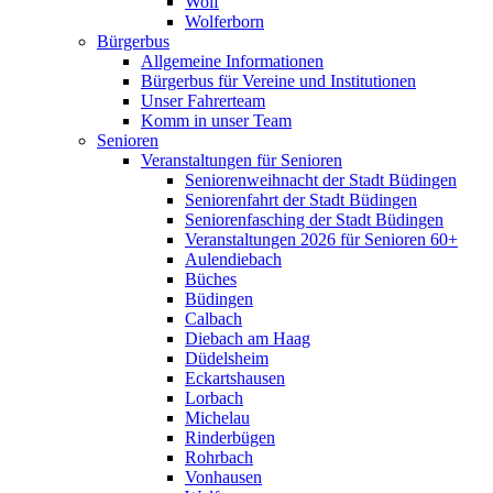
Wolf
Wolferborn
Bürgerbus
Allgemeine Informationen
Bürgerbus für Vereine und Institutionen
Unser Fahrerteam
Komm in unser Team
Senioren
Veranstaltungen für Senioren
Seniorenweihnacht der Stadt Büdingen
Seniorenfahrt der Stadt Büdingen
Seniorenfasching der Stadt Büdingen
Veranstaltungen 2026 für Senioren 60+
Aulendiebach
Büches
Büdingen
Calbach
Diebach am Haag
Düdelsheim
Eckartshausen
Lorbach
Michelau
Rinderbügen
Rohrbach
Vonhausen