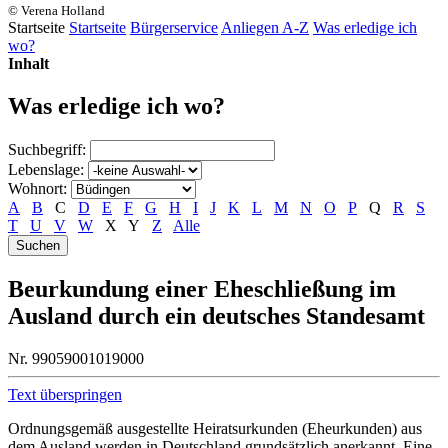
© Verena Holland
Startseite
Startseite
Bürgerservice
Anliegen A-Z
Was erledige ich
wo?
Inhalt
Was erledige ich wo?
Suchbegriff:
Lebenslage:
Wohnort:
A
B
C
D
E
F
G
H
I
J
K
L
M
N
O
P
Q
R
S
T
U
V
W
X
Y
Z
Alle
Beurkundung einer Eheschließung im
Ausland durch ein deutsches Standesamt
Nr. 99059001019000
Text überspringen
Ordnungsgemäß ausgestellte Heiratsurkunden (Eheurkunden) aus
dem Ausland werden in Deutschland grundsätzlich anerkannt. Eine