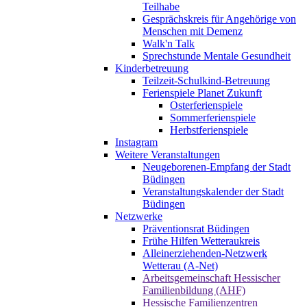
Teilhabe
Gesprächskreis für Angehörige von
Menschen mit Demenz
Walk'n Talk
Sprechstunde Mentale Gesundheit
Kinderbetreuung
Teilzeit-Schulkind-Betreuung
Ferienspiele Planet Zukunft
Osterferienspiele
Sommerferienspiele
Herbstferienspiele
Instagram
Weitere Veranstaltungen
Neugeborenen-Empfang der Stadt
Büdingen
Veranstaltungskalender der Stadt
Büdingen
Netzwerke
Präventionsrat Büdingen
Frühe Hilfen Wetteraukreis
Alleinerziehenden-Netzwerk
Wetterau (A-Net)
Arbeitsgemeinschaft Hessischer
Familienbildung (AHF)
Hessische Familienzentren