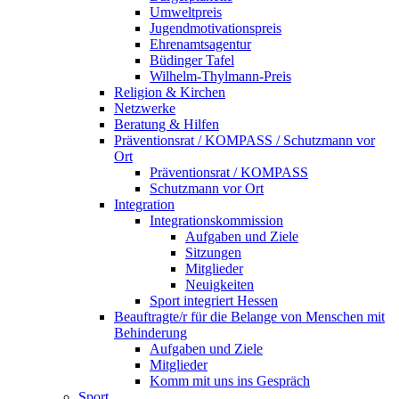
Umweltpreis
Jugendmotivationspreis
Ehrenamtsagentur
Büdinger Tafel
Wilhelm-Thylmann-Preis
Religion & Kirchen
Netzwerke
Beratung & Hilfen
Präventionsrat / KOMPASS / Schutzmann vor
Ort
Präventionsrat / KOMPASS
Schutzmann vor Ort
Integration
Integrationskommission
Aufgaben und Ziele
Sitzungen
Mitglieder
Neuigkeiten
Sport integriert Hessen
Beauftragte/r für die Belange von Menschen mit
Behinderung
Aufgaben und Ziele
Mitglieder
Komm mit uns ins Gespräch
Sport