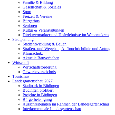
Familie & Bildung
Gesellschaft & Soziales
Sport
Freizeit & Vereine
Bürgerbus
Senioren
Kultur & Veranstaltungen
Direktvermarkter und Hoferlebnisse im Wetteraukreis
Stadtplanung
Stadtentwicklung & Bauen
Straßen- und Wegebau, Aufbruchrichtlinie und Antrag
Klimaschutz
Aktuelle Bauvorhaben
Wirtschaft
Wirtschaftsförderung
Gewerbeverzeichnis
Tourismus
Landesgartenschau 2027
Stadtpark in Büdingen
Büdingen profitiert
Projekte in Büdingen
Bürgerbeteiligung
Ausschreibungen im Rahmen der Landesgartenschau
Interkommunale Landesgartenschau