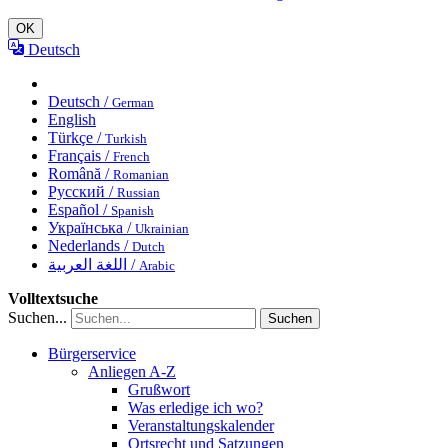
OK
Deutsch
Deutsch /
German
English
Türkçe /
Turkish
Français /
French
Română /
Romanian
Русский /
Russian
Español /
Spanish
Українська /
Ukrainian
Nederlands /
Dutch
اللغة العربية /
Arabic
Volltextsuche
Suchen...
Suchen
Bürgerservice
Anliegen A-Z
Grußwort
Was erledige ich wo?
Veranstaltungskalender
Ortsrecht und Satzungen