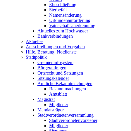
Eheschließung
Sterbefall
Namensänderung
Urkundenanforderung
Vaterschaftsanerkennung
Aktuelles zum Hochwasser
Bankverbindungen
Aktuelles
Ausschreibungen und Vergaben
Hilfe, Beratung, Notdienste
Stadtpolitik
Gremieninfosystem
Bürgeranfragen
Ortsrecht und Satzungen
Sitzungskalender
Amtliche Bekanntmachungen
Bekanntmachungen
Amtsblatt
Magistrat
Mitglieder
Mandatsträger
Stadtverordnetenversammlung
Stadtverordnetenvorsteher
Mitglieder
Sitzungen