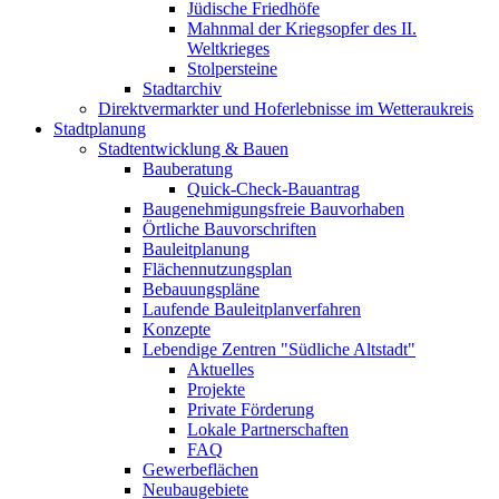
Jüdische Friedhöfe
Mahnmal der Kriegsopfer des II.
Weltkrieges
Stolpersteine
Stadtarchiv
Direktvermarkter und Hoferlebnisse im Wetteraukreis
Stadtplanung
Stadtentwicklung & Bauen
Bauberatung
Quick-Check-Bauantrag
Baugenehmigungsfreie Bauvorhaben
Örtliche Bauvorschriften
Bauleitplanung
Flächennutzungsplan
Bebauungspläne
Laufende Bauleitplanverfahren
Konzepte
Lebendige Zentren "Südliche Altstadt"
Aktuelles
Projekte
Private Förderung
Lokale Partnerschaften
FAQ
Gewerbeflächen
Neubaugebiete