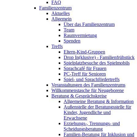
FAQ
Familienzentrum
Aktuelles
Allgemein
Über das Familienzentrum
Team
Raumvermietung
Spenden
Treffs
Eltern-Kind-Gruppen
Drop In(klusive) - Familienfrühstück
Spielplatzbesuche des Spielmobils
Sprachcafé für Frauen
PC-Treff für Senioren
Spiel- und Sprachfördertreffs
Veranstaltungen des Familienzentrums
Willkommenstasche für Neugeborene
Beratung & Gesprächskreise
Allgemeine Beratung & Information
Außenstelle der Beratungsstelle für
Kinder, Jugendliche und
Erwachsene
Erziehungs-, Trennungs- und
Scheidungsberatung
Familien-Beratung für Inklusion und