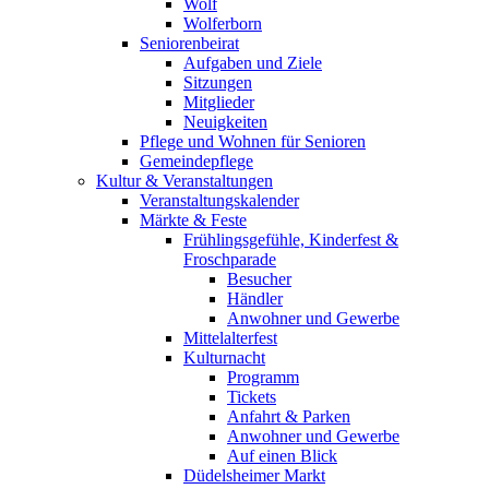
Wolf
Wolferborn
Seniorenbeirat
Aufgaben und Ziele
Sitzungen
Mitglieder
Neuigkeiten
Pflege und Wohnen für Senioren
Gemeindepflege
Kultur & Veranstaltungen
Veranstaltungskalender
Märkte & Feste
Frühlingsgefühle, Kinderfest &
Froschparade
Besucher
Händler
Anwohner und Gewerbe
Mittelalterfest
Kulturnacht
Programm
Tickets
Anfahrt & Parken
Anwohner und Gewerbe
Auf einen Blick
Düdelsheimer Markt