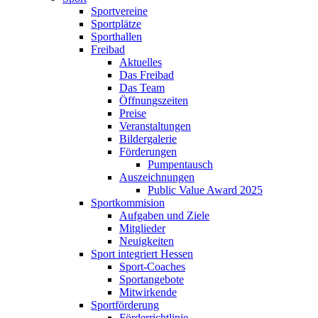
Sportvereine
Sportplätze
Sporthallen
Freibad
Aktuelles
Das Freibad
Das Team
Öffnungszeiten
Preise
Veranstaltungen
Bildergalerie
Förderungen
Pumpentausch
Auszeichnungen
Public Value Award 2025
Sportkommision
Aufgaben und Ziele
Mitglieder
Neuigkeiten
Sport integriert Hessen
Sport-Coaches
Sportangebote
Mitwirkende
Sportförderung
Förderrichtlinie