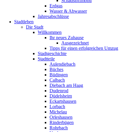
Schadstoffmobil
Erdgas
Wasser & Abwasser
Jahresabschlüsse
Stadtleben
Die Stadt
Willkommen
Ihr neues Zuhause
Ausgezeichnet
Tipps für einen erfolgreichen Umzug
Stadtgeschichte
Stadtteile
Aulendiebach
Büches
Büdingen
Calbach
Diebach am Haag
Dudenrod
Düdelsheim
Eckartshausen
Lorbach
Michelau
Orleshausen
Rinderbügen
Rohrbach