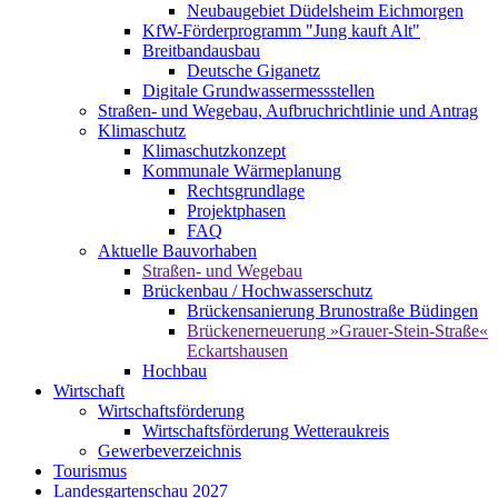
Neubaugebiet Düdelsheim Eichmorgen
KfW-Förderprogramm "Jung kauft Alt"
Breitbandausbau
Deutsche Giganetz
Digitale Grundwassermessstellen
Straßen- und Wegebau, Aufbruchrichtlinie und Antrag
Klimaschutz
Klimaschutzkonzept
Kommunale Wärmeplanung
Rechtsgrundlage
Projektphasen
FAQ
Aktuelle Bauvorhaben
Straßen- und Wegebau
Brückenbau / Hochwasserschutz
Brückensanierung Brunostraße Büdingen
Brückenerneuerung »Grauer-Stein-Straße«
Eckartshausen
Hochbau
Wirtschaft
Wirtschaftsförderung
Wirtschaftsförderung Wetteraukreis
Gewerbeverzeichnis
Tourismus
Landesgartenschau 2027