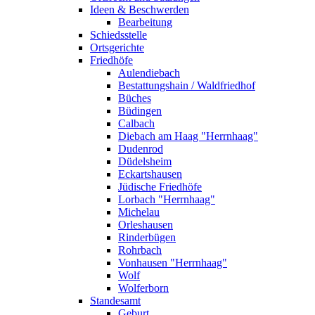
Ideen & Beschwerden
Bearbeitung
Schiedsstelle
Ortsgerichte
Friedhöfe
Aulendiebach
Bestattungshain / Waldfriedhof
Büches
Büdingen
Calbach
Diebach am Haag "Herrnhaag"
Dudenrod
Düdelsheim
Eckartshausen
Jüdische Friedhöfe
Lorbach "Herrnhaag"
Michelau
Orleshausen
Rinderbügen
Rohrbach
Vonhausen "Herrnhaag"
Wolf
Wolferborn
Standesamt
Geburt