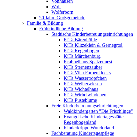
Vonhausen
Wolf
Wolferborn
50 Jahre Großgemeinde
Familie & Bildung
Frühkindliche Bildung
Städtische Kinderbetreuungseinrichtungen
KiTa Bärenhöhle
KiTa Klitzeklein & Gernegroß
KiTa Regenbogen
KiTa Märchenburg
Krabbelhaus Spatzennest
KiTa Sternenzauber
KiTa Villa Farbenklecks
KiTa Wassertröpfchen
KiTa Weiherwiesen
KiTa Wichtelhaus
KiTa Wirbelwindchen
KiTa Pusteblume
Freie Kinderbetreuungseinrichtungen
Waldkindergarten "Die Frischlinge"
Evangelische Kindertagesstätte
Regenbogenland
Kinderkrippe Wunderland
Fachberatung Kindertagespflege