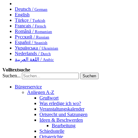
Deutsch /
German
English
Türkçe /
Turkish
Français /
French
Română /
Romanian
Русский /
Russian
Español /
Spanish
Українська /
Ukrainian
Nederlands /
Dutch
اللغة العربية /
Arabic
Volltextsuche
Suchen...
Suchen
Bürgerservice
Anliegen A-Z
Grußwort
Was erledige ich wo?
Veranstaltungskalender
Ortsrecht und Satzungen
Ideen & Beschwerden
Bearbeitung
Schiedsstelle
Ortsgerichte