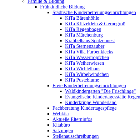
Familie & Bildung
Frühkindliche Bildung
Städtische Kinderbetreuungseinrichtungen
KiTa Bärenhöhle
KiTa Klitzeklein & Gernegroß
KiTa Regenbogen
KiTa Märchenburg
Krabbelhaus Spatzennest
KiTa Sternenzauber
KiTa Villa Farbenklecks
KiTa Wassertröpfchen
KiTa Weiherwiesen
KiTa Wichtelhaus
KiTa Wirbelwindchen
KiTa Pusteblume
Freie Kinderbetreuungseinrichtungen
Waldkindergarten "Die Frischlinge"
Evangelische Kindertagesstätte Rege
Kinderkrippe Wunderland
Fachberatung Kindertagespflege
Webkita
Aktuelle Elterninfos
Kitabüro
Satzungen
Stellenausschreibungen