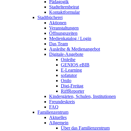
Pädagogik
Stadtelternbeirat
Kontaktformular
Stadtbücherei
Aktionen
Veranstaltungen
Öffnungszeiten
Medienkatalog / Login
Das Team
Ausleihe & Medienangebot
Digitale-Angebote
Onleihe
GENIOS eBIB
E-Learning
sofatutor
Onilo
Digi-Freitag
RiffReporter
Kindergärten, Schulen, Institutionen
Freundeskreis
FAQ
Familienzentrum
Aktuelles
Allgemein
Über das Familienzentrum