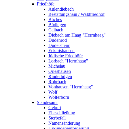
Friedhöfe
Aulendiebach
Bestattungshain / Waldfriedhof
Büches
Büdingen
Calbach
Diebach am Haag "Herrnhaag"
Dudenrod
Düdelsheim
Eckartshausen
Jüdische Friedhöfe
Lorbach "Herrnhaag"
Michelau
Orleshausen
Rinderbügen
Rohrbach
Vonhausen "Herrnhaag"
Wolf
Wolferborn
Standesamt
Geburt
Eheschließung
Sterbefall
Namensänderung
Urkundenanforderung