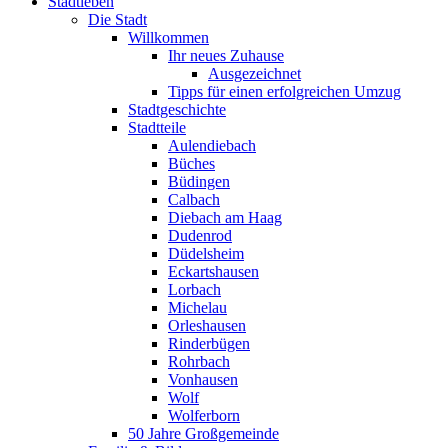
Stadtleben
Die Stadt
Willkommen
Ihr neues Zuhause
Ausgezeichnet
Tipps für einen erfolgreichen Umzug
Stadtgeschichte
Stadtteile
Aulendiebach
Büches
Büdingen
Calbach
Diebach am Haag
Dudenrod
Düdelsheim
Eckartshausen
Lorbach
Michelau
Orleshausen
Rinderbügen
Rohrbach
Vonhausen
Wolf
Wolferborn
50 Jahre Großgemeinde