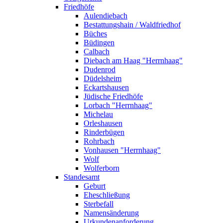
Friedhöfe
Aulendiebach
Bestattungshain / Waldfriedhof
Büches
Büdingen
Calbach
Diebach am Haag "Herrnhaag"
Dudenrod
Düdelsheim
Eckartshausen
Jüdische Friedhöfe
Lorbach "Herrnhaag"
Michelau
Orleshausen
Rinderbügen
Rohrbach
Vonhausen "Herrnhaag"
Wolf
Wolferborn
Standesamt
Geburt
Eheschließung
Sterbefall
Namensänderung
Urkundenanforderung