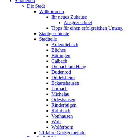
Stadtleben
Die Stadt
Willkommen
Ihr neues Zuhause
Ausgezeichnet
Tipps für einen erfolgreichen Umzug
Stadtgeschichte
Stadtteile
Aulendiebach
Büches
Büdingen
Calbach
Diebach am Haag
Dudenrod
Düdelsheim
Eckartshausen
Lorbach
Michelau
Orleshausen
Rinderbügen
Rohrbach
Vonhausen
Wolf
Wolferborn
50 Jahre Großgemeinde