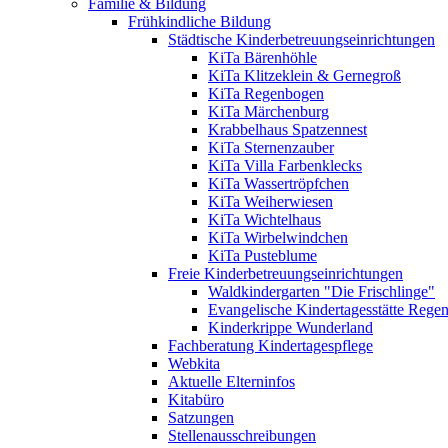
Familie & Bildung
Frühkindliche Bildung
Städtische Kinderbetreuungseinrichtungen
KiTa Bärenhöhle
KiTa Klitzeklein & Gernegroß
KiTa Regenbogen
KiTa Märchenburg
Krabbelhaus Spatzennest
KiTa Sternenzauber
KiTa Villa Farbenklecks
KiTa Wassertröpfchen
KiTa Weiherwiesen
KiTa Wichtelhaus
KiTa Wirbelwindchen
KiTa Pusteblume
Freie Kinderbetreuungseinrichtungen
Waldkindergarten "Die Frischlinge"
Evangelische Kindertagesstätte Rege
Kinderkrippe Wunderland
Fachberatung Kindertagespflege
Webkita
Aktuelle Elterninfos
Kitabüro
Satzungen
Stellenausschreibungen