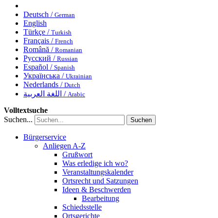
Deutsch /
German
English
Türkçe /
Turkish
Français /
French
Română /
Romanian
Русский /
Russian
Español /
Spanish
Українська /
Ukrainian
Nederlands /
Dutch
اللغة العربية /
Arabic
Volltextsuche
Suchen...
Suchen
Bürgerservice
Anliegen A-Z
Grußwort
Was erledige ich wo?
Veranstaltungskalender
Ortsrecht und Satzungen
Ideen & Beschwerden
Bearbeitung
Schiedsstelle
Ortsgerichte