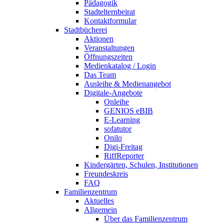
Pädagogik
Stadtelternbeirat
Kontaktformular
Stadtbücherei
Aktionen
Veranstaltungen
Öffnungszeiten
Medienkatalog / Login
Das Team
Ausleihe & Medienangebot
Digitale-Angebote
Onleihe
GENIOS eBIB
E-Learning
sofatutor
Onilo
Digi-Freitag
RiffReporter
Kindergärten, Schulen, Institutionen
Freundeskreis
FAQ
Familienzentrum
Aktuelles
Allgemein
Über das Familienzentrum