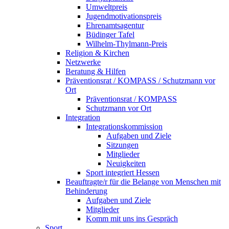
Umweltpreis
Jugendmotivationspreis
Ehrenamtsagentur
Büdinger Tafel
Wilhelm-Thylmann-Preis
Religion & Kirchen
Netzwerke
Beratung & Hilfen
Präventionsrat / KOMPASS / Schutzmann vor
Ort
Präventionsrat / KOMPASS
Schutzmann vor Ort
Integration
Integrationskommission
Aufgaben und Ziele
Sitzungen
Mitglieder
Neuigkeiten
Sport integriert Hessen
Beauftragte/r für die Belange von Menschen mit
Behinderung
Aufgaben und Ziele
Mitglieder
Komm mit uns ins Gespräch
Sport