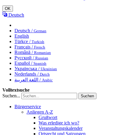
OK
Deutsch
Deutsch /
German
English
Türkçe /
Turkish
Français /
French
Română /
Romanian
Русский /
Russian
Español /
Spanish
Українська /
Ukrainian
Nederlands /
Dutch
اللغة العربية /
Arabic
Volltextsuche
Suchen...
Suchen
Bürgerservice
Anliegen A-Z
Grußwort
Was erledige ich wo?
Veranstaltungskalender
Ortsrecht und Satzungen