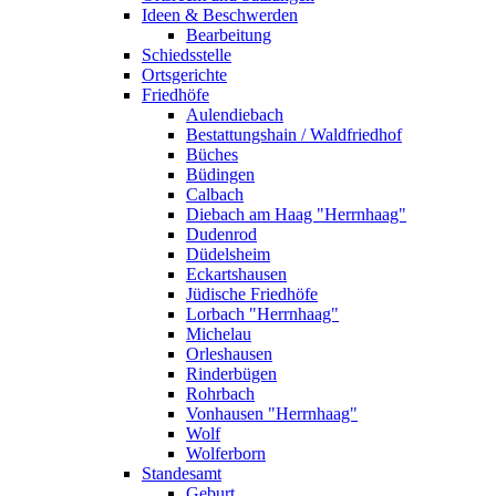
Ideen & Beschwerden
Bearbeitung
Schiedsstelle
Ortsgerichte
Friedhöfe
Aulendiebach
Bestattungshain / Waldfriedhof
Büches
Büdingen
Calbach
Diebach am Haag "Herrnhaag"
Dudenrod
Düdelsheim
Eckartshausen
Jüdische Friedhöfe
Lorbach "Herrnhaag"
Michelau
Orleshausen
Rinderbügen
Rohrbach
Vonhausen "Herrnhaag"
Wolf
Wolferborn
Standesamt
Geburt