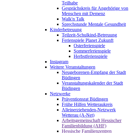
Teilhabe
Gesprächskreis für Angehörige von
Menschen mit Demenz
Walk'n Talk
Sprechstunde Mentale Gesundheit
Kinderbetreuung
Teilzeit-Schulkind-Betreuung
Ferienspiele Planet Zukunft
Osterferienspiele
Sommerferienspiele
Herbstferienspiele
Instagram
Weitere Veranstaltungen
Neugeborenen-Empfang der Stadt
Büdingen
Veranstaltungskalender der Stadt
Büdingen
Netzwerke
Präventionsrat Büdingen
Frühe Hilfen Wetteraukreis
Alleinerziehenden-Netzwerk
Wetterau (A-Net)
Arbeitsgemeinschaft Hessischer
Familienbildung (AHF)
Hessische Familienzentren