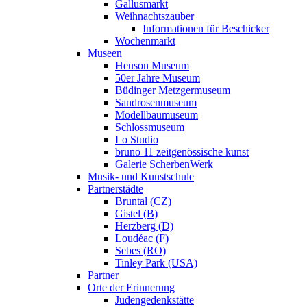
Gallusmarkt
Weihnachtszauber
Informationen für Beschicker
Wochenmarkt
Museen
Heuson Museum
50er Jahre Museum
Büdinger Metzgermuseum
Sandrosenmuseum
Modellbaumuseum
Schlossmuseum
Lo Studio
bruno 11 zeitgenössische kunst
Galerie ScherbenWerk
Musik- und Kunstschule
Partnerstädte
Bruntal (CZ)
Gistel (B)
Herzberg (D)
Loudéac (F)
Sebes (RO)
Tinley Park (USA)
Partner
Orte der Erinnerung
Judengedenkstätte