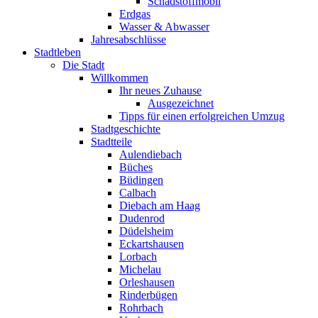
Schadstoffmobil
Erdgas
Wasser & Abwasser
Jahresabschlüsse
Stadtleben
Die Stadt
Willkommen
Ihr neues Zuhause
Ausgezeichnet
Tipps für einen erfolgreichen Umzug
Stadtgeschichte
Stadtteile
Aulendiebach
Büches
Büdingen
Calbach
Diebach am Haag
Dudenrod
Düdelsheim
Eckartshausen
Lorbach
Michelau
Orleshausen
Rinderbügen
Rohrbach