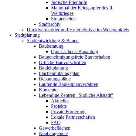
Jüdische Friedhöfe
Mahnmal der Kriegsopfer des II.
Weltkrieges
Stolpersteine
Stadtarchiv
Direktvermarkter und Hoferlebnisse im Wetteraukreis
Stadtplanung
Stadtentwicklung & Bauen
Bauberatung
Quick-Check-Bauantrag
Baugenehmigungsfreie Bauvorhaben
Örtliche Bauvorschriften
Bauleitplanung
Flächennutzungsplan
Bebauungspläne
Laufende Bauleitplanverfahren
Konzepte
Lebendige Zentren "Südliche Altstadt"
Aktuelles
Projekte
Private Förderung
Lokale Partnerschaften
FAQ
Gewerbeflächen
Neubaugebiete