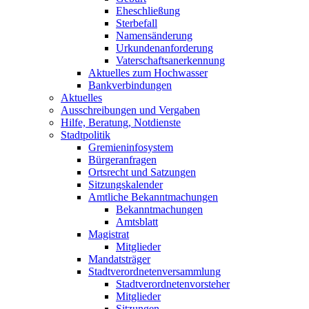
Eheschließung
Sterbefall
Namensänderung
Urkundenanforderung
Vaterschaftsanerkennung
Aktuelles zum Hochwasser
Bankverbindungen
Aktuelles
Ausschreibungen und Vergaben
Hilfe, Beratung, Notdienste
Stadtpolitik
Gremieninfosystem
Bürgeranfragen
Ortsrecht und Satzungen
Sitzungskalender
Amtliche Bekanntmachungen
Bekanntmachungen
Amtsblatt
Magistrat
Mitglieder
Mandatsträger
Stadtverordnetenversammlung
Stadtverordnetenvorsteher
Mitglieder
Sitzungen