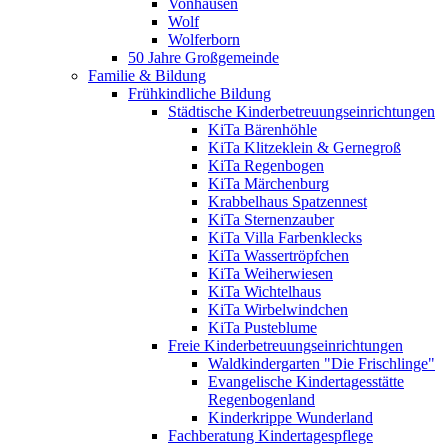
Vonhausen
Wolf
Wolferborn
50 Jahre Großgemeinde
Familie & Bildung
Frühkindliche Bildung
Städtische Kinderbetreuungseinrichtungen
KiTa Bärenhöhle
KiTa Klitzeklein & Gernegroß
KiTa Regenbogen
KiTa Märchenburg
Krabbelhaus Spatzennest
KiTa Sternenzauber
KiTa Villa Farbenklecks
KiTa Wassertröpfchen
KiTa Weiherwiesen
KiTa Wichtelhaus
KiTa Wirbelwindchen
KiTa Pusteblume
Freie Kinderbetreuungseinrichtungen
Waldkindergarten "Die Frischlinge"
Evangelische Kindertagesstätte
Regenbogenland
Kinderkrippe Wunderland
Fachberatung Kindertagespflege