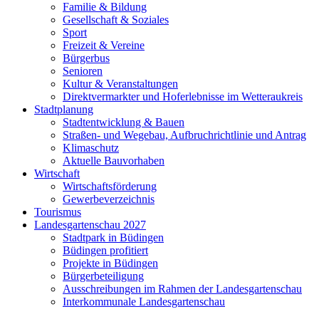
Familie & Bildung
Gesellschaft & Soziales
Sport
Freizeit & Vereine
Bürgerbus
Senioren
Kultur & Veranstaltungen
Direktvermarkter und Hoferlebnisse im Wetteraukreis
Stadtplanung
Stadtentwicklung & Bauen
Straßen- und Wegebau, Aufbruchrichtlinie und Antrag
Klimaschutz
Aktuelle Bauvorhaben
Wirtschaft
Wirtschaftsförderung
Gewerbeverzeichnis
Tourismus
Landesgartenschau 2027
Stadtpark in Büdingen
Büdingen profitiert
Projekte in Büdingen
Bürgerbeteiligung
Ausschreibungen im Rahmen der Landesgartenschau
Interkommunale Landesgartenschau