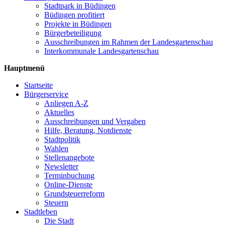
Stadtpark in Büdingen
Büdingen profitiert
Projekte in Büdingen
Bürgerbeteiligung
Ausschreibungen im Rahmen der Landesgartenschau
Interkommunale Landesgartenschau
Hauptmenü
Startseite
Bürgerservice
Anliegen A-Z
Aktuelles
Ausschreibungen und Vergaben
Hilfe, Beratung, Notdienste
Stadtpolitik
Wahlen
Stellenangebote
Newsletter
Terminbuchung
Online-Dienste
Grundsteuerreform
Steuern
Stadtleben
Die Stadt