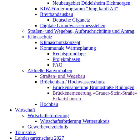
Neubaugebiet Düdelsheim Eichmorgen
KfW-Förderprogramm "Jung kauft Alt"
Breitbandausbau
Deutsche Giganetz
Digitale Grundwassermessstellen
Straßen- und Wegebau, Aufbruchrichtlinie und Antrag
Klimaschutz
Klimaschutzkonzept
Kommunale Wärmeplanung
Rechtsgrundlage
Projektphasen
FAQ
Aktuelle Bauvorhaben
Straßen- und Wegebau
Brückenbau / Hochwasserschutz
Brückensanierung Brunostraße Büdingen
Brückenerneuerung »Grauer-Stein-Straße«
Eckartshausen
Hochbau
Wirtschaft
Wirtschaftsförderung
Wirtschaftsförderung Wetteraukreis
Gewerbeverzeichnis
Tourismus
Landesgartenschau 2027