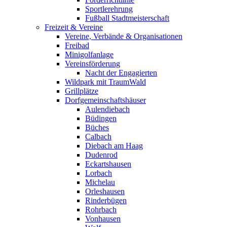
Sportlerehrung
Fußball Stadtmeisterschaft
Freizeit & Vereine
Vereine, Verbände & Organisationen
Freibad
Minigolfanlage
Vereinsförderung
Nacht der Engagierten
Wildpark mit TraumWald
Grillplätze
Dorfgemeinschaftshäuser
Aulendiebach
Büdingen
Büches
Calbach
Diebach am Haag
Dudenrod
Eckartshausen
Lorbach
Michelau
Orleshausen
Rinderbügen
Rohrbach
Vonhausen