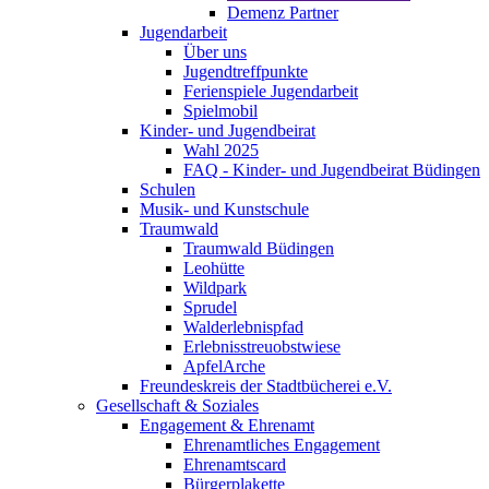
Demenz Partner
Jugendarbeit
Über uns
Jugendtreffpunkte
Ferienspiele Jugendarbeit
Spielmobil
Kinder- und Jugendbeirat
Wahl 2025
FAQ - Kinder- und Jugendbeirat Büdingen
Schulen
Musik- und Kunstschule
Traumwald
Traumwald Büdingen
Leohütte
Wildpark
Sprudel
Walderlebnispfad
Erlebnisstreuobstwiese
ApfelArche
Freundeskreis der Stadtbücherei e.V.
Gesellschaft & Soziales
Engagement & Ehrenamt
Ehrenamtliches Engagement
Ehrenamtscard
Bürgerplakette