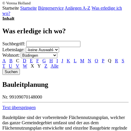
© Verena Holland
Startseite
Startseite
Bürgerservice
Anliegen A-Z
Was erledige ich
wo?
Inhalt
Was erledige ich wo?
Suchbegriff:
Lebenslage:
Wohnort:
A
B
C
D
E
F
G
H
I
J
K
L
M
N
O
P
Q
R
S
T
U
V
W
X
Y
Z
Alle
Bauleitplanung
Nr. 99109070148000
Text überspringen
Bauleitpläne sind der vorbereitende Flächennutzungsplan, welcher
das ganze Gemeindegebiet umfasst und der aus dem
Flächennutzungsplan entwickelte und einzelne Baugebiete regelnde