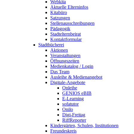
Webkita
Aktuelle Elterninfos
Kitabüro
Satzungen
Stellenausschreibungen
Pädagogik
Stadtelternbeirat
Kontaktformular
Stadtbücherei
Aktionen
Veranstaltungen
Öffnungszeiten
Medienkatalog / Login
Das Team
Ausleihe & Medienangebot
Digitale-Angebote
Onleihe
GENIOS eBIB
E-Learning
sofatutor
Onilo
Digi-Freitag
RiffReporter
Kindergärten, Schulen, Institutionen
Freundeskreis