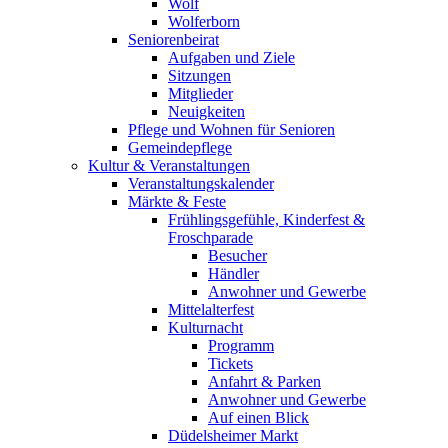
Wolf
Wolferborn
Seniorenbeirat
Aufgaben und Ziele
Sitzungen
Mitglieder
Neuigkeiten
Pflege und Wohnen für Senioren
Gemeindepflege
Kultur & Veranstaltungen
Veranstaltungskalender
Märkte & Feste
Frühlingsgefühle, Kinderfest &
Froschparade
Besucher
Händler
Anwohner und Gewerbe
Mittelalterfest
Kulturnacht
Programm
Tickets
Anfahrt & Parken
Anwohner und Gewerbe
Auf einen Blick
Düdelsheimer Markt