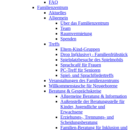
FAQ
Familienzentrum
Aktuelles
Allgemein
Über das Familienzentrum
Team
Raumvermietung
Spenden
Treffs
Eltern-Kind-Gruppen
Drop In(klusive) - Familienfrühstück
Spielplatzbesuche des Spielmobils
Sprachcafé für Frauen
PC-Treff für Senioren
Spiel- und Sprachfördertreffs
Veranstaltungen des Familienzentrums
Willkommenstasche für Neugeborene
Beratung & Gesprächskreise
Allgemeine Beratung & Information
Außenstelle der Beratungsstelle für
Kinder, Jugendliche und
Erwachsene
Erziehungs-, Trennungs- und
Scheidungsberatung
Familien-Beratung für Inklusion und