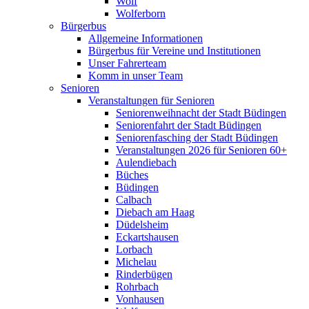
Wolf
Wolferborn
Bürgerbus
Allgemeine Informationen
Bürgerbus für Vereine und Institutionen
Unser Fahrerteam
Komm in unser Team
Senioren
Veranstaltungen für Senioren
Seniorenweihnacht der Stadt Büdingen
Seniorenfahrt der Stadt Büdingen
Seniorenfasching der Stadt Büdingen
Veranstaltungen 2026 für Senioren 60+
Aulendiebach
Büches
Büdingen
Calbach
Diebach am Haag
Düdelsheim
Eckartshausen
Lorbach
Michelau
Rinderbügen
Rohrbach
Vonhausen