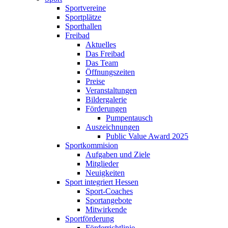
Sportvereine
Sportplätze
Sporthallen
Freibad
Aktuelles
Das Freibad
Das Team
Öffnungszeiten
Preise
Veranstaltungen
Bildergalerie
Förderungen
Pumpentausch
Auszeichnungen
Public Value Award 2025
Sportkommision
Aufgaben und Ziele
Mitglieder
Neuigkeiten
Sport integriert Hessen
Sport-Coaches
Sportangebote
Mitwirkende
Sportförderung
Förderrichtlinie