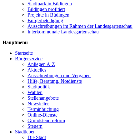
Stadtpark in Büdingen
Büdingen profitiert
Projekte in Büdingen
Bürgerbeteiligung
Ausschreibungen im Rahmen der Landesgartenschau
Interkommunale Landesgartenschau
Hauptmenü
Startseite
Bürgerservice
Anliegen A-Z
Aktuelles
Ausschreibungen und Vergaben
Hilfe, Beratung, Notdienste
Stadtpolitik
Wahlen
Stellenangebote
Newsletter
Terminbuchung
Online-Dienste
Grundsteuerreform
Steuern
Stadtleben
Die Stadt