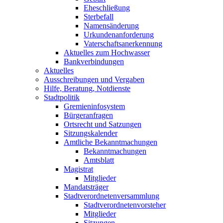
Eheschließung
Sterbefall
Namensänderung
Urkundenanforderung
Vaterschaftsanerkennung
Aktuelles zum Hochwasser
Bankverbindungen
Aktuelles
Ausschreibungen und Vergaben
Hilfe, Beratung, Notdienste
Stadtpolitik
Gremieninfosystem
Bürgeranfragen
Ortsrecht und Satzungen
Sitzungskalender
Amtliche Bekanntmachungen
Bekanntmachungen
Amtsblatt
Magistrat
Mitglieder
Mandatsträger
Stadtverordnetenversammlung
Stadtverordnetenvorsteher
Mitglieder
Sitzungen