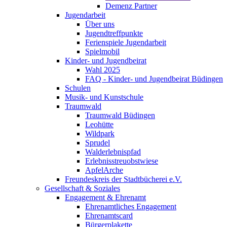
Demenz Partner
Jugendarbeit
Über uns
Jugendtreffpunkte
Ferienspiele Jugendarbeit
Spielmobil
Kinder- und Jugendbeirat
Wahl 2025
FAQ - Kinder- und Jugendbeirat Büdingen
Schulen
Musik- und Kunstschule
Traumwald
Traumwald Büdingen
Leohütte
Wildpark
Sprudel
Walderlebnispfad
Erlebnisstreuobstwiese
ApfelArche
Freundeskreis der Stadtbücherei e.V.
Gesellschaft & Soziales
Engagement & Ehrenamt
Ehrenamtliches Engagement
Ehrenamtscard
Bürgerplakette