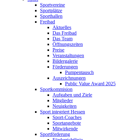
Sportvereine
Sportplätze
Sporthallen
Freibad
Aktuelles
Das Freibad
Das Team
Öffnungszeiten
Preise
Veranstaltungen
Bildergalerie
Förderungen
Pumpentausch
Auszeichnungen
Public Value Award 2025
Sportkommision
Aufgaben und Ziele
Mitglieder
Neuigkeiten
Sport integriert Hessen
Sport-Coaches
Sportangebote
Mitwirkende
Sportförderung
Förderrichtlinie