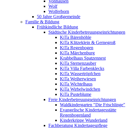
Vonhausen
Wolf
Wolferborn
50 Jahre Großgemeinde
Familie & Bildung
Frühkindliche Bildung
Städtische Kinderbetreuungseinrichtungen
KiTa Bärenhöhle
KiTa Klitzeklein & Gernegroß
KiTa Regenbogen
KiTa Märchenburg
Krabbelhaus Spatzennest
KiTa Sternenzauber
KiTa Villa Farbenklecks
KiTa Wassertröpfchen
KiTa Weiherwiesen
KiTa Wichtelhaus
KiTa Wirbelwindchen
KiTa Pusteblume
Freie Kinderbetreuungseinrichtungen
Waldkindergarten "Die Frischlinge"
Evangelische Kindertagesstätte
Regenbogenland
Kinderkrippe Wunderland
Fachberatung Kindertagespflege