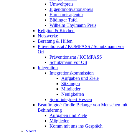
Umweltpreis
Jugendmotivationspreis
Ehrenamtsagentur
Büdinger Tafel
Wilhelm-Thylmann-Preis
Religion & Kirchen
Netzwerke
Beratung & Hilfen
Präventionsrat / KOMPASS / Schutzmann vor
Ort
Präventionsrat / KOMPASS
Schutzmann vor Ort
Integration
Integrationskommission
Aufgaben und Ziele
Sitzungen
Mitglieder
Neuigkeiten
Sport integriert Hessen
Beauftragte/r für die Belange von Menschen mit
Behinderung
Aufgaben und Ziele
Mitglieder
Komm mit uns ins Gespräch
Sport