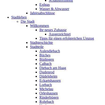
Schadstoffmobil
Erdgas
Wasser & Abwasser
Jahresabschlüsse
Stadtleben
Die Stadt
Willkommen
Ihr neues Zuhause
Ausgezeichnet
Tipps für einen erfolgreichen Umzug
Stadtgeschichte
Stadtteile
Aulendiebach
Büches
Büdingen
Calbach
Diebach am Haag
Dudenrod
Düdelsheim
Eckartshausen
Lorbach
Michelau
Orleshausen
Rinderbügen
Rohrbach