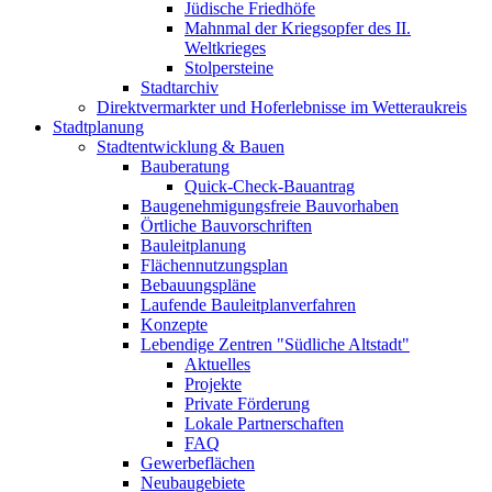
Jüdische Friedhöfe
Mahnmal der Kriegsopfer des II.
Weltkrieges
Stolpersteine
Stadtarchiv
Direktvermarkter und Hoferlebnisse im Wetteraukreis
Stadtplanung
Stadtentwicklung & Bauen
Bauberatung
Quick-Check-Bauantrag
Baugenehmigungsfreie Bauvorhaben
Örtliche Bauvorschriften
Bauleitplanung
Flächennutzungsplan
Bebauungspläne
Laufende Bauleitplanverfahren
Konzepte
Lebendige Zentren "Südliche Altstadt"
Aktuelles
Projekte
Private Förderung
Lokale Partnerschaften
FAQ
Gewerbeflächen
Neubaugebiete