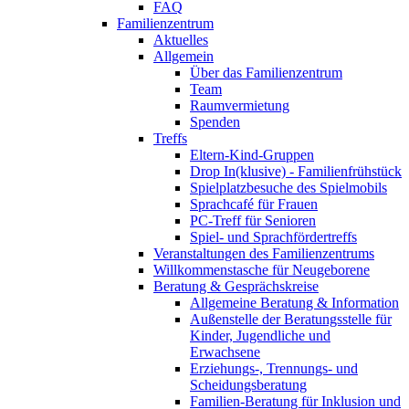
FAQ
Familienzentrum
Aktuelles
Allgemein
Über das Familienzentrum
Team
Raumvermietung
Spenden
Treffs
Eltern-Kind-Gruppen
Drop In(klusive) - Familienfrühstück
Spielplatzbesuche des Spielmobils
Sprachcafé für Frauen
PC-Treff für Senioren
Spiel- und Sprachfördertreffs
Veranstaltungen des Familienzentrums
Willkommenstasche für Neugeborene
Beratung & Gesprächskreise
Allgemeine Beratung & Information
Außenstelle der Beratungsstelle für
Kinder, Jugendliche und
Erwachsene
Erziehungs-, Trennungs- und
Scheidungsberatung
Familien-Beratung für Inklusion und