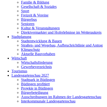
Familie & Bildung
Gesellschaft & Soziales
Sport
Freizeit & Vereine
Bürgerbus
Senioren
Kultur & Veranstaltungen
Direktvermarkter und Hoferlebnisse im Wetteraukreis
Stadtplanung
Stadtentwicklung & Bauen
Straßen- und Wegebau, Aufbruchrichtlinie und Antrag
Klimaschutz
Aktuelle Bauvorhaben
Wirtschaft
Wirtschaftsförderung
Gewerbeverzeichnis
Tourismus
Landesgartenschau 2027
Stadtpark in Büdingen
Büdingen profitiert
Projekte in Büdingen
Bürgerbeteiligung
Ausschreibungen im Rahmen der Landesgartenschau
Interkommunale Landesgartenschau