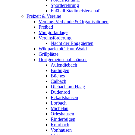
Sportlerehrung
Fußball Stadtmeisterschaft
Freizeit & Vereine
Vereine, Verbände & Organisationen
Freibad
Minigolfanlage
Vereinsförderung
Nacht der Engagierten
Wildpark mit TraumWald
Grillplätze
Dorfgemeinschaftshäuser
Aulendiebach
Büdingen
Büches
Calbach
Diebach am Haag
Dudenrod
Eckartshausen
Lorbach
Michelau
Orleshausen
Rinderbügen
Rohrbach
Vonhausen