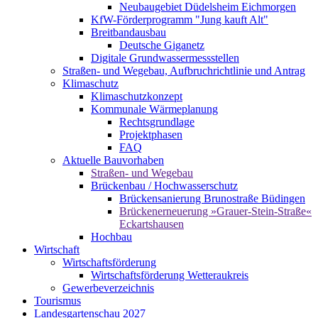
Neubaugebiet Düdelsheim Eichmorgen
KfW-Förderprogramm "Jung kauft Alt"
Breitbandausbau
Deutsche Giganetz
Digitale Grundwassermessstellen
Straßen- und Wegebau, Aufbruchrichtlinie und Antrag
Klimaschutz
Klimaschutzkonzept
Kommunale Wärmeplanung
Rechtsgrundlage
Projektphasen
FAQ
Aktuelle Bauvorhaben
Straßen- und Wegebau
Brückenbau / Hochwasserschutz
Brückensanierung Brunostraße Büdingen
Brückenerneuerung »Grauer-Stein-Straße«
Eckartshausen
Hochbau
Wirtschaft
Wirtschaftsförderung
Wirtschaftsförderung Wetteraukreis
Gewerbeverzeichnis
Tourismus
Landesgartenschau 2027