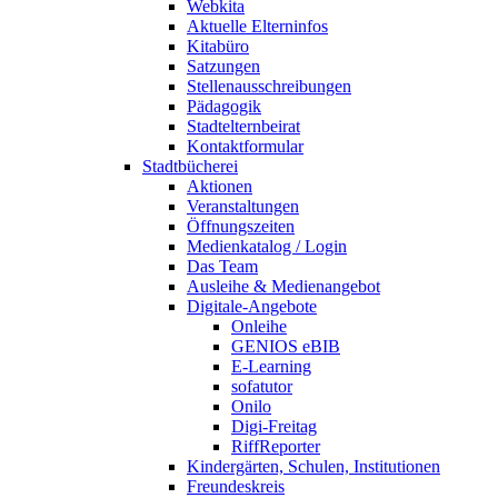
Webkita
Aktuelle Elterninfos
Kitabüro
Satzungen
Stellenausschreibungen
Pädagogik
Stadtelternbeirat
Kontaktformular
Stadtbücherei
Aktionen
Veranstaltungen
Öffnungszeiten
Medienkatalog / Login
Das Team
Ausleihe & Medienangebot
Digitale-Angebote
Onleihe
GENIOS eBIB
E-Learning
sofatutor
Onilo
Digi-Freitag
RiffReporter
Kindergärten, Schulen, Institutionen
Freundeskreis