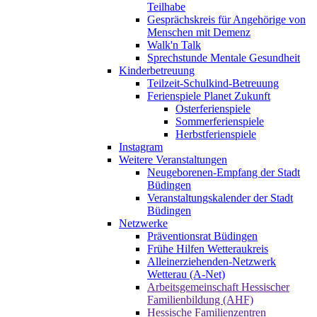
Teilhabe
Gesprächskreis für Angehörige von
Menschen mit Demenz
Walk'n Talk
Sprechstunde Mentale Gesundheit
Kinderbetreuung
Teilzeit-Schulkind-Betreuung
Ferienspiele Planet Zukunft
Osterferienspiele
Sommerferienspiele
Herbstferienspiele
Instagram
Weitere Veranstaltungen
Neugeborenen-Empfang der Stadt
Büdingen
Veranstaltungskalender der Stadt
Büdingen
Netzwerke
Präventionsrat Büdingen
Frühe Hilfen Wetteraukreis
Alleinerziehenden-Netzwerk
Wetterau (A-Net)
Arbeitsgemeinschaft Hessischer
Familienbildung (AHF)
Hessische Familienzentren