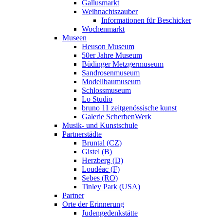
Gallusmarkt
Weihnachtszauber
Informationen für Beschicker
Wochenmarkt
Museen
Heuson Museum
50er Jahre Museum
Büdinger Metzgermuseum
Sandrosenmuseum
Modellbaumuseum
Schlossmuseum
Lo Studio
bruno 11 zeitgenössische kunst
Galerie ScherbenWerk
Musik- und Kunstschule
Partnerstädte
Bruntal (CZ)
Gistel (B)
Herzberg (D)
Loudéac (F)
Sebes (RO)
Tinley Park (USA)
Partner
Orte der Erinnerung
Judengedenkstätte