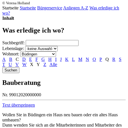
© Verena Holland
Startseite
Startseite
Bürgerservice
Anliegen A-Z
Was erledige ich
wo?
Inhalt
Was erledige ich wo?
Suchbegriff:
Lebenslage:
Wohnort:
A
B
C
D
E
F
G
H
I
J
K
L
M
N
O
P
Q
R
S
T
U
V
W
X
Y
Z
Alle
Bauberatung
Nr. 99012020000000
Text überspringen
Wollen Sie in Büdingen ein Haus neu bauen oder ein altes Haus
umbauen?
Dann wenden Sie sich an die Mitarbeiterinnen und Mitarbeiter des