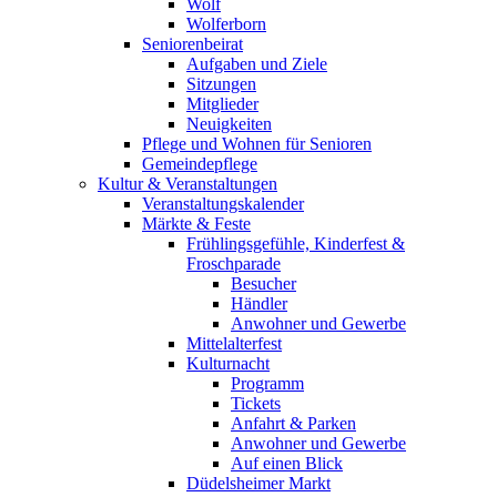
Wolf
Wolferborn
Seniorenbeirat
Aufgaben und Ziele
Sitzungen
Mitglieder
Neuigkeiten
Pflege und Wohnen für Senioren
Gemeindepflege
Kultur & Veranstaltungen
Veranstaltungskalender
Märkte & Feste
Frühlingsgefühle, Kinderfest &
Froschparade
Besucher
Händler
Anwohner und Gewerbe
Mittelalterfest
Kulturnacht
Programm
Tickets
Anfahrt & Parken
Anwohner und Gewerbe
Auf einen Blick
Düdelsheimer Markt