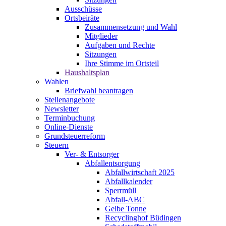
Ausschüsse
Ortsbeiräte
Zusammensetzung und Wahl
Mitglieder
Aufgaben und Rechte
Sitzungen
Ihre Stimme im Ortsteil
Haushaltsplan
Wahlen
Briefwahl beantragen
Stellenangebote
Newsletter
Terminbuchung
Online-Dienste
Grundsteuerreform
Steuern
Ver- & Entsorger
Abfallentsorgung
Abfallwirtschaft 2025
Abfallkalender
Sperrmüll
Abfall-ABC
Gelbe Tonne
Recyclinghof Büdingen