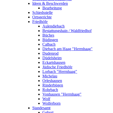
Ideen & Beschwerden
Bearbeitung
Schiedsstelle
Ortsgerichte
Friedhöfe
Aulendiebach
Bestattungshain / Waldfriedhof
Büches
Büdingen
Calbach
Diebach am Haag "Herrnhaag"
Dudenrod
Düdelsheim
Eckartshausen
Jüdische Friedhöfe
Lorbach "Herrnhaag"
Michelau
Orleshausen
Rinderbügen
Rohrbach
Vonhausen "Herrnhaag"
Wolf
Wolferborn
Standesamt
Geburt