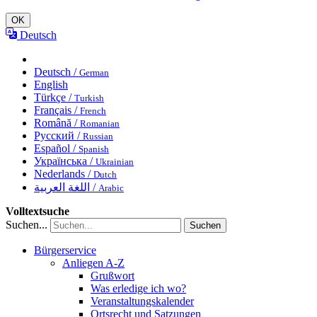
OK
Deutsch
Deutsch /
German
English
Türkçe /
Turkish
Français /
French
Română /
Romanian
Русский /
Russian
Español /
Spanish
Українська /
Ukrainian
Nederlands /
Dutch
اللغة العربية /
Arabic
Volltextsuche
Suchen...
Suchen
Bürgerservice
Anliegen A-Z
Grußwort
Was erledige ich wo?
Veranstaltungskalender
Ortsrecht und Satzungen