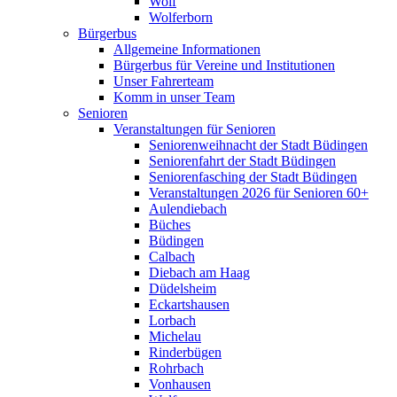
Wolf
Wolferborn
Bürgerbus
Allgemeine Informationen
Bürgerbus für Vereine und Institutionen
Unser Fahrerteam
Komm in unser Team
Senioren
Veranstaltungen für Senioren
Seniorenweihnacht der Stadt Büdingen
Seniorenfahrt der Stadt Büdingen
Seniorenfasching der Stadt Büdingen
Veranstaltungen 2026 für Senioren 60+
Aulendiebach
Büches
Büdingen
Calbach
Diebach am Haag
Düdelsheim
Eckartshausen
Lorbach
Michelau
Rinderbügen
Rohrbach
Vonhausen