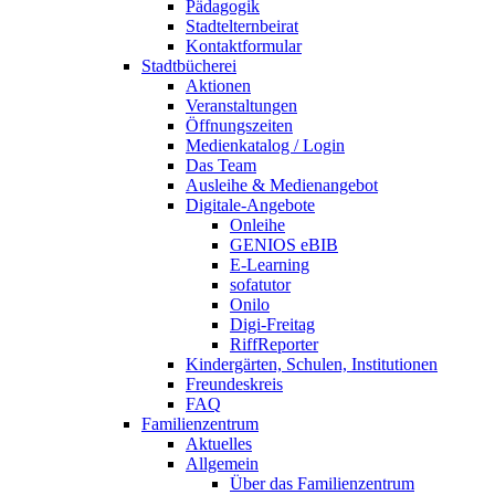
Pädagogik
Stadtelternbeirat
Kontaktformular
Stadtbücherei
Aktionen
Veranstaltungen
Öffnungszeiten
Medienkatalog / Login
Das Team
Ausleihe & Medienangebot
Digitale-Angebote
Onleihe
GENIOS eBIB
E-Learning
sofatutor
Onilo
Digi-Freitag
RiffReporter
Kindergärten, Schulen, Institutionen
Freundeskreis
FAQ
Familienzentrum
Aktuelles
Allgemein
Über das Familienzentrum