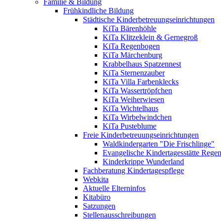
Familie & Bildung
Frühkindliche Bildung
Städtische Kinderbetreuungseinrichtungen
KiTa Bärenhöhle
KiTa Klitzeklein & Gernegroß
KiTa Regenbogen
KiTa Märchenburg
Krabbelhaus Spatzennest
KiTa Sternenzauber
KiTa Villa Farbenklecks
KiTa Wassertröpfchen
KiTa Weiherwiesen
KiTa Wichtelhaus
KiTa Wirbelwindchen
KiTa Pusteblume
Freie Kinderbetreuungseinrichtungen
Waldkindergarten "Die Frischlinge"
Evangelische Kindertagesstätte Rege
Kinderkrippe Wunderland
Fachberatung Kindertagespflege
Webkita
Aktuelle Elterninfos
Kitabüro
Satzungen
Stellenausschreibungen