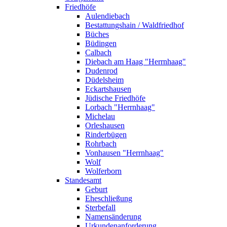
Friedhöfe
Aulendiebach
Bestattungshain / Waldfriedhof
Büches
Büdingen
Calbach
Diebach am Haag "Herrnhaag"
Dudenrod
Düdelsheim
Eckartshausen
Jüdische Friedhöfe
Lorbach "Herrnhaag"
Michelau
Orleshausen
Rinderbügen
Rohrbach
Vonhausen "Herrnhaag"
Wolf
Wolferborn
Standesamt
Geburt
Eheschließung
Sterbefall
Namensänderung
Urkundenanforderung