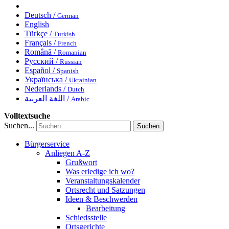
Deutsch /
German
English
Türkçe /
Turkish
Français /
French
Română /
Romanian
Русский /
Russian
Español /
Spanish
Українська /
Ukrainian
Nederlands /
Dutch
اللغة العربية /
Arabic
Volltextsuche
Suchen...
Suchen
Bürgerservice
Anliegen A-Z
Grußwort
Was erledige ich wo?
Veranstaltungskalender
Ortsrecht und Satzungen
Ideen & Beschwerden
Bearbeitung
Schiedsstelle
Ortsgerichte