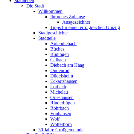
Stadtleben
Die Stadt
Willkommen
Ihr neues Zuhause
Ausgezeichnet
Tipps für einen erfolgreichen Umzug
Stadtgeschichte
Stadtteile
Aulendiebach
Büches
Büdingen
Calbach
Diebach am Haag
Dudenrod
Düdelsheim
Eckartshausen
Lorbach
Michelau
Orleshausen
Rinderbügen
Rohrbach
Vonhausen
Wolf
Wolferborn
50 Jahre Großgemeinde