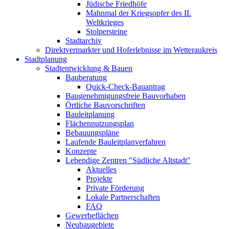
Jüdische Friedhöfe
Mahnmal der Kriegsopfer des II.
Weltkrieges
Stolpersteine
Stadtarchiv
Direktvermarkter und Hoferlebnisse im Wetteraukreis
Stadtplanung
Stadtentwicklung & Bauen
Bauberatung
Quick-Check-Bauantrag
Baugenehmigungsfreie Bauvorhaben
Örtliche Bauvorschriften
Bauleitplanung
Flächennutzungsplan
Bebauungspläne
Laufende Bauleitplanverfahren
Konzepte
Lebendige Zentren "Südliche Altstadt"
Aktuelles
Projekte
Private Förderung
Lokale Partnerschaften
FAQ
Gewerbeflächen
Neubaugebiete