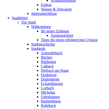
Schadstoffmobil
Erdgas
Wasser & Abwasser
Jahresabschlüsse
Stadtleben
Die Stadt
Willkommen
Ihr neues Zuhause
Ausgezeichnet
Tipps für einen erfolgreichen Umzug
Stadtgeschichte
Stadtteile
Aulendiebach
Büches
Büdingen
Calbach
Diebach am Haag
Dudenrod
Düdelsheim
Eckartshausen
Lorbach
Michelau
Orleshausen
Rinderbügen
Rohrbach