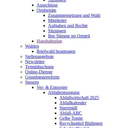
Ausschüsse
Ortsbeiräte
Zusammensetzung und Wahl
Mitglieder
Aufgaben und Rechte
Sitzungen
Ihre Stimme im Ortsteil
Haushaltsplan
Wahlen
Briefwahl beantragen
Stellenangebote
Newsletter
Terminbuchung
Online-Dienste
Grundsteuerreform
Steuern
Ver- & Entsorger
Abfallentsorgung
Abfallwirtschaft 2025
Abfallkalender
Sperrmüll
Abfall-ABC
Gelbe Tonne
Recyclinghof Büdingen