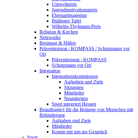
Umweltpreis
Jugendmotivationspreis
Ehrenamtsagentur
Büdinger Tafel
Wilhelm-Thylmann-Preis
Religion & Kirchen
Netzwerke
Beratung & Hilfen
Präventionsrat / KOMPASS / Schutzmann vor
Ort
Präventionsrat / KOMPASS
Schutzmann vor Ort
Integration
Integrationskommission
Aufgaben und Ziele
Sitzungen
Mitglieder
Neuigkeiten
Sport integriert Hessen
Beauftragte/r für die Belange von Menschen mit
Behinderung
Aufgaben und Ziele
Mitglieder
Komm mit uns ins Gespräch
Sport