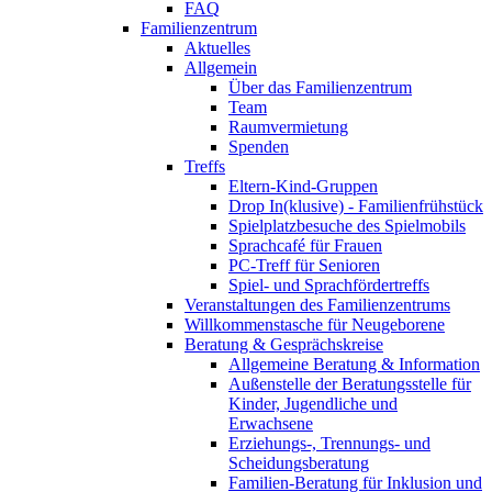
FAQ
Familienzentrum
Aktuelles
Allgemein
Über das Familienzentrum
Team
Raumvermietung
Spenden
Treffs
Eltern-Kind-Gruppen
Drop In(klusive) - Familienfrühstück
Spielplatzbesuche des Spielmobils
Sprachcafé für Frauen
PC-Treff für Senioren
Spiel- und Sprachfördertreffs
Veranstaltungen des Familienzentrums
Willkommenstasche für Neugeborene
Beratung & Gesprächskreise
Allgemeine Beratung & Information
Außenstelle der Beratungsstelle für
Kinder, Jugendliche und
Erwachsene
Erziehungs-, Trennungs- und
Scheidungsberatung
Familien-Beratung für Inklusion und