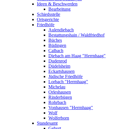
Ideen & Beschwerden
Bearbeitung
Schiedsstelle
Ortsgerichte
Friedhöfe
Aulendiebach
Bestattungshain / Waldfriedhof
Büches
Büdingen
Calbach
Diebach am Haag "Herrnhaag"
Dudenrod
Düdelsheim
Eckartshausen
Jüdische Friedhöfe
Lorbach "Herrnhaag"
Michelau
Orleshausen
Rinderbügen
Rohrbach
Vonhausen "Herrnhaag"
Wolf
Wolferborn
Standesamt
Geburt