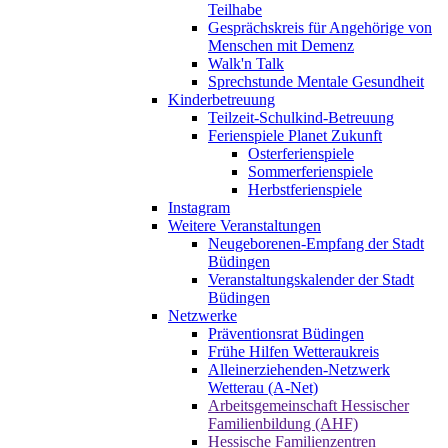
Teilhabe
Gesprächskreis für Angehörige von
Menschen mit Demenz
Walk'n Talk
Sprechstunde Mentale Gesundheit
Kinderbetreuung
Teilzeit-Schulkind-Betreuung
Ferienspiele Planet Zukunft
Osterferienspiele
Sommerferienspiele
Herbstferienspiele
Instagram
Weitere Veranstaltungen
Neugeborenen-Empfang der Stadt
Büdingen
Veranstaltungskalender der Stadt
Büdingen
Netzwerke
Präventionsrat Büdingen
Frühe Hilfen Wetteraukreis
Alleinerziehenden-Netzwerk
Wetterau (A-Net)
Arbeitsgemeinschaft Hessischer
Familienbildung (AHF)
Hessische Familienzentren