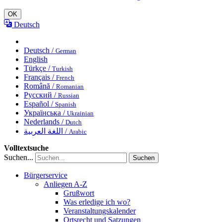
OK
Deutsch
Deutsch /
German
English
Türkçe /
Turkish
Français /
French
Română /
Romanian
Русский /
Russian
Español /
Spanish
Українська /
Ukrainian
Nederlands /
Dutch
اللغة العربية /
Arabic
Volltextsuche
Suchen...
Suchen
Bürgerservice
Anliegen A-Z
Grußwort
Was erledige ich wo?
Veranstaltungskalender
Ortsrecht und Satzungen