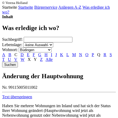
© Verena Holland
Startseite
Startseite
Bürgerservice
Anliegen A-Z
Was erledige ich
wo?
Inhalt
Was erledige ich wo?
Suchbegriff:
Lebenslage:
Wohnort:
A
B
C
D
E
F
G
H
I
J
K
L
M
N
O
P
Q
R
S
T
U
V
W
X
Y
Z
Alle
Änderung der Hauptwohnung
Nr. 99115005011002
Text überspringen
Haben Sie mehrere Wohnungen im Inland und hat sich der Status
Ihrer Wohnung geändert (Hauptwohnung wird jetzt als
Nebenwohnung genutzt oder Nebenwohnung wird jetzt als