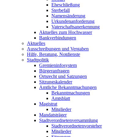
Eheschließung
Sterbefall
Namensänderung
Urkundenanforderung
Vaterschaftsanerkennung
Aktuelles zum Hochwasser
Bankverbindungen
Aktuelles
Ausschreibungen und Vergaben
Hilfe, Beratung, Notdienste
Stadtpolitik
Gremieninfosystem
Bürgeranfragen
Ortsrecht und Satzungen
Sitzungskalender
Amtliche Bekanntmachungen
Bekanntmachungen
Amtsblatt
Magistrat
Mitglieder
Mandatsträger
Stadtverordnetenversammlung
Stadtverordnetenvorsteher
Mitglieder
Sitzungen