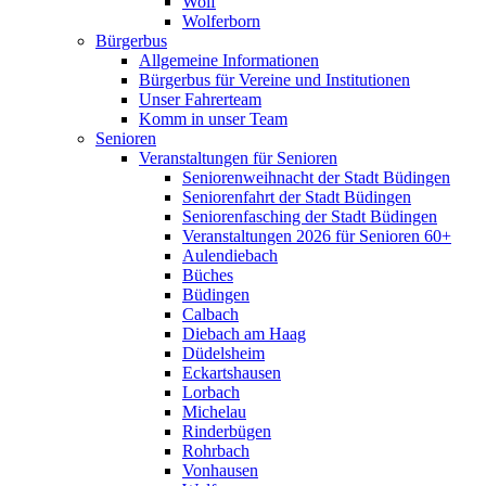
Wolf
Wolferborn
Bürgerbus
Allgemeine Informationen
Bürgerbus für Vereine und Institutionen
Unser Fahrerteam
Komm in unser Team
Senioren
Veranstaltungen für Senioren
Seniorenweihnacht der Stadt Büdingen
Seniorenfahrt der Stadt Büdingen
Seniorenfasching der Stadt Büdingen
Veranstaltungen 2026 für Senioren 60+
Aulendiebach
Büches
Büdingen
Calbach
Diebach am Haag
Düdelsheim
Eckartshausen
Lorbach
Michelau
Rinderbügen
Rohrbach
Vonhausen