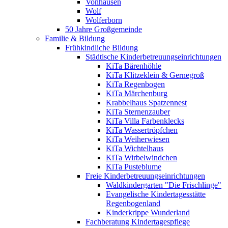
Vonhausen
Wolf
Wolferborn
50 Jahre Großgemeinde
Familie & Bildung
Frühkindliche Bildung
Städtische Kinderbetreuungseinrichtungen
KiTa Bärenhöhle
KiTa Klitzeklein & Gernegroß
KiTa Regenbogen
KiTa Märchenburg
Krabbelhaus Spatzennest
KiTa Sternenzauber
KiTa Villa Farbenklecks
KiTa Wassertröpfchen
KiTa Weiherwiesen
KiTa Wichtelhaus
KiTa Wirbelwindchen
KiTa Pusteblume
Freie Kinderbetreuungseinrichtungen
Waldkindergarten "Die Frischlinge"
Evangelische Kindertagesstätte
Regenbogenland
Kinderkrippe Wunderland
Fachberatung Kindertagespflege