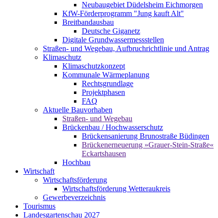
Neubaugebiet Düdelsheim Eichmorgen
KfW-Förderprogramm "Jung kauft Alt"
Breitbandausbau
Deutsche Giganetz
Digitale Grundwassermessstellen
Straßen- und Wegebau, Aufbruchrichtlinie und Antrag
Klimaschutz
Klimaschutzkonzept
Kommunale Wärmeplanung
Rechtsgrundlage
Projektphasen
FAQ
Aktuelle Bauvorhaben
Straßen- und Wegebau
Brückenbau / Hochwasserschutz
Brückensanierung Brunostraße Büdingen
Brückenerneuerung »Grauer-Stein-Straße«
Eckartshausen
Hochbau
Wirtschaft
Wirtschaftsförderung
Wirtschaftsförderung Wetteraukreis
Gewerbeverzeichnis
Tourismus
Landesgartenschau 2027