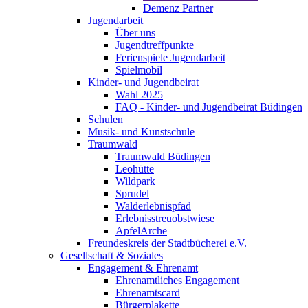
Demenz Partner
Jugendarbeit
Über uns
Jugendtreffpunkte
Ferienspiele Jugendarbeit
Spielmobil
Kinder- und Jugendbeirat
Wahl 2025
FAQ - Kinder- und Jugendbeirat Büdingen
Schulen
Musik- und Kunstschule
Traumwald
Traumwald Büdingen
Leohütte
Wildpark
Sprudel
Walderlebnispfad
Erlebnisstreuobstwiese
ApfelArche
Freundeskreis der Stadtbücherei e.V.
Gesellschaft & Soziales
Engagement & Ehrenamt
Ehrenamtliches Engagement
Ehrenamtscard
Bürgerplakette