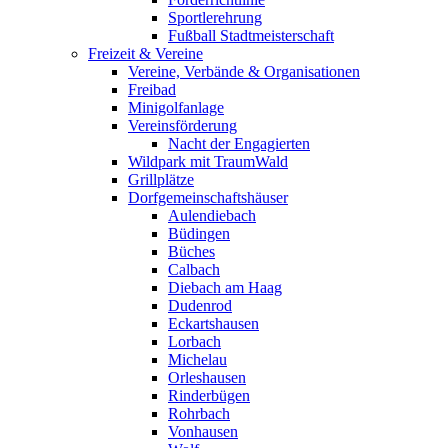
Sportlerehrung
Fußball Stadtmeisterschaft
Freizeit & Vereine
Vereine, Verbände & Organisationen
Freibad
Minigolfanlage
Vereinsförderung
Nacht der Engagierten
Wildpark mit TraumWald
Grillplätze
Dorfgemeinschaftshäuser
Aulendiebach
Büdingen
Büches
Calbach
Diebach am Haag
Dudenrod
Eckartshausen
Lorbach
Michelau
Orleshausen
Rinderbügen
Rohrbach
Vonhausen