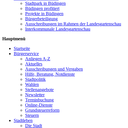
Stadtpark in Büdingen
Büdingen profitiert
Projekte in Büdingen
Bürgerbeteiligung
Ausschreibungen im Rahmen der Landesgartenschau
Interkommunale Landesgartenschau
Hauptmenü
Startseite
Bürgerservice
Anliegen A-Z
Aktuelles
Ausschreibungen und Vergaben
Hilfe, Beratung, Notdienste
Stadtpolitik
Wahlen
Stellenangebote
Newsletter
Terminbuchung
Online-Dienste
Grundsteuerreform
Steuern
Stadtleben
Die Stadt