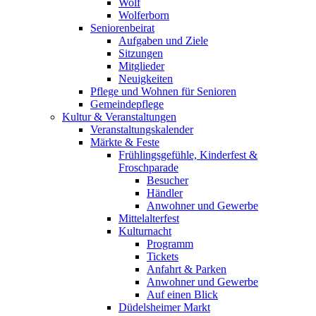
Wolf
Wolferborn
Seniorenbeirat
Aufgaben und Ziele
Sitzungen
Mitglieder
Neuigkeiten
Pflege und Wohnen für Senioren
Gemeindepflege
Kultur & Veranstaltungen
Veranstaltungskalender
Märkte & Feste
Frühlingsgefühle, Kinderfest &
Froschparade
Besucher
Händler
Anwohner und Gewerbe
Mittelalterfest
Kulturnacht
Programm
Tickets
Anfahrt & Parken
Anwohner und Gewerbe
Auf einen Blick
Düdelsheimer Markt