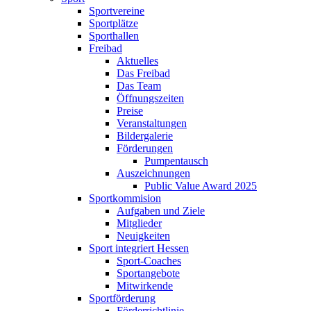
Sportvereine
Sportplätze
Sporthallen
Freibad
Aktuelles
Das Freibad
Das Team
Öffnungszeiten
Preise
Veranstaltungen
Bildergalerie
Förderungen
Pumpentausch
Auszeichnungen
Public Value Award 2025
Sportkommision
Aufgaben und Ziele
Mitglieder
Neuigkeiten
Sport integriert Hessen
Sport-Coaches
Sportangebote
Mitwirkende
Sportförderung
Förderrichtlinie