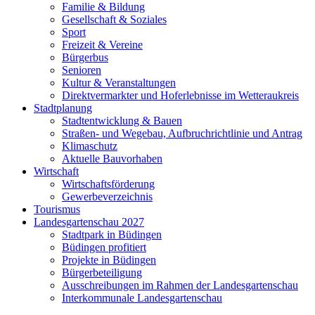
Familie & Bildung
Gesellschaft & Soziales
Sport
Freizeit & Vereine
Bürgerbus
Senioren
Kultur & Veranstaltungen
Direktvermarkter und Hoferlebnisse im Wetteraukreis
Stadtplanung
Stadtentwicklung & Bauen
Straßen- und Wegebau, Aufbruchrichtlinie und Antrag
Klimaschutz
Aktuelle Bauvorhaben
Wirtschaft
Wirtschaftsförderung
Gewerbeverzeichnis
Tourismus
Landesgartenschau 2027
Stadtpark in Büdingen
Büdingen profitiert
Projekte in Büdingen
Bürgerbeteiligung
Ausschreibungen im Rahmen der Landesgartenschau
Interkommunale Landesgartenschau