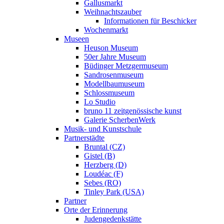
Gallusmarkt
Weihnachtszauber
Informationen für Beschicker
Wochenmarkt
Museen
Heuson Museum
50er Jahre Museum
Büdinger Metzgermuseum
Sandrosenmuseum
Modellbaumuseum
Schlossmuseum
Lo Studio
bruno 11 zeitgenössische kunst
Galerie ScherbenWerk
Musik- und Kunstschule
Partnerstädte
Bruntal (CZ)
Gistel (B)
Herzberg (D)
Loudéac (F)
Sebes (RO)
Tinley Park (USA)
Partner
Orte der Erinnerung
Judengedenkstätte