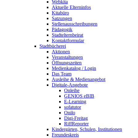
Webkita
Aktuelle Elterninfos
Kitabüro
Satzungen
Stellenausschreibungen
Pädagogik
Stadtelternbeirat
Kontaktformular
Stadtbücherei
Aktionen
Veranstaltungen
Öffnungszeiten
Medienkatalog / Login
Das Team
Ausleihe & Medienangebot
Digitale-Angebote
Onleihe
GENIOS eBIB
E-Learning
sofatutor
Onilo
Digi-Freitag
RiffReporter
Kindergärten, Schulen, Institutionen
Freundeskreis