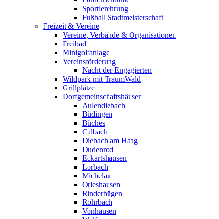
Sportlerehrung
Fußball Stadtmeisterschaft
Freizeit & Vereine
Vereine, Verbände & Organisationen
Freibad
Minigolfanlage
Vereinsförderung
Nacht der Engagierten
Wildpark mit TraumWald
Grillplätze
Dorfgemeinschaftshäuser
Aulendiebach
Büdingen
Büches
Calbach
Diebach am Haag
Dudenrod
Eckartshausen
Lorbach
Michelau
Orleshausen
Rinderbügen
Rohrbach
Vonhausen