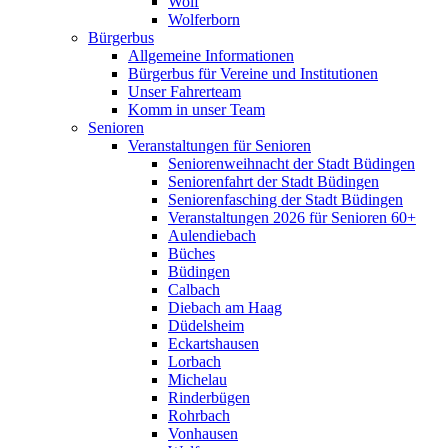
Wolf
Wolferborn
Bürgerbus
Allgemeine Informationen
Bürgerbus für Vereine und Institutionen
Unser Fahrerteam
Komm in unser Team
Senioren
Veranstaltungen für Senioren
Seniorenweihnacht der Stadt Büdingen
Seniorenfahrt der Stadt Büdingen
Seniorenfasching der Stadt Büdingen
Veranstaltungen 2026 für Senioren 60+
Aulendiebach
Büches
Büdingen
Calbach
Diebach am Haag
Düdelsheim
Eckartshausen
Lorbach
Michelau
Rinderbügen
Rohrbach
Vonhausen