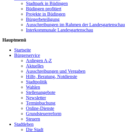
Stadtpark in Büdingen
Büdingen profitiert
Projekte in Büdingen
Bürgerbeteiligung
Ausschreibungen im Rahmen der Landesgartenschau
Interkommunale Landesgartenschau
Hauptmenü
Startseite
Bürgerservice
Anliegen A-Z
Aktuelles
Ausschreibungen und Vergaben
Hilfe, Beratung, Notdienste
Stadtpolitik
Wahlen
Stellenangebote
Newsletter
Terminbuchung
Online-Dienste
Grundsteuerreform
Steuern
Stadtleben
Die Stadt