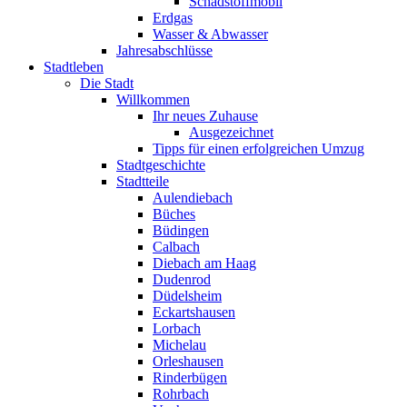
Schadstoffmobil
Erdgas
Wasser & Abwasser
Jahresabschlüsse
Stadtleben
Die Stadt
Willkommen
Ihr neues Zuhause
Ausgezeichnet
Tipps für einen erfolgreichen Umzug
Stadtgeschichte
Stadtteile
Aulendiebach
Büches
Büdingen
Calbach
Diebach am Haag
Dudenrod
Düdelsheim
Eckartshausen
Lorbach
Michelau
Orleshausen
Rinderbügen
Rohrbach