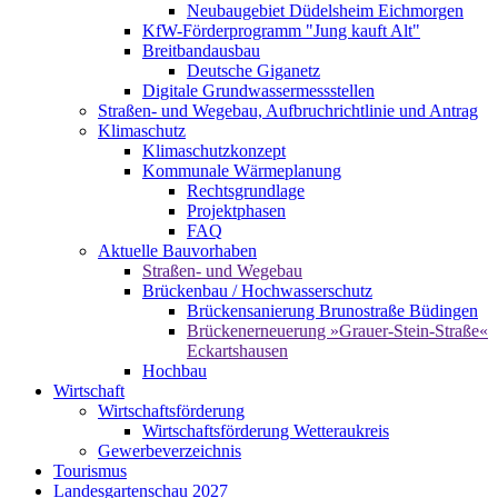
Neubaugebiet Düdelsheim Eichmorgen
KfW-Förderprogramm "Jung kauft Alt"
Breitbandausbau
Deutsche Giganetz
Digitale Grundwassermessstellen
Straßen- und Wegebau, Aufbruchrichtlinie und Antrag
Klimaschutz
Klimaschutzkonzept
Kommunale Wärmeplanung
Rechtsgrundlage
Projektphasen
FAQ
Aktuelle Bauvorhaben
Straßen- und Wegebau
Brückenbau / Hochwasserschutz
Brückensanierung Brunostraße Büdingen
Brückenerneuerung »Grauer-Stein-Straße«
Eckartshausen
Hochbau
Wirtschaft
Wirtschaftsförderung
Wirtschaftsförderung Wetteraukreis
Gewerbeverzeichnis
Tourismus
Landesgartenschau 2027