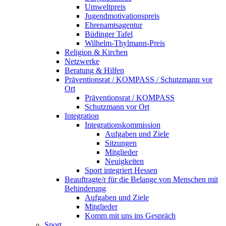
Umweltpreis
Jugendmotivationspreis
Ehrenamtsagentur
Büdinger Tafel
Wilhelm-Thylmann-Preis
Religion & Kirchen
Netzwerke
Beratung & Hilfen
Präventionsrat / KOMPASS / Schutzmann vor
Ort
Präventionsrat / KOMPASS
Schutzmann vor Ort
Integration
Integrationskommission
Aufgaben und Ziele
Sitzungen
Mitglieder
Neuigkeiten
Sport integriert Hessen
Beauftragte/r für die Belange von Menschen mit
Behinderung
Aufgaben und Ziele
Mitglieder
Komm mit uns ins Gespräch
Sport