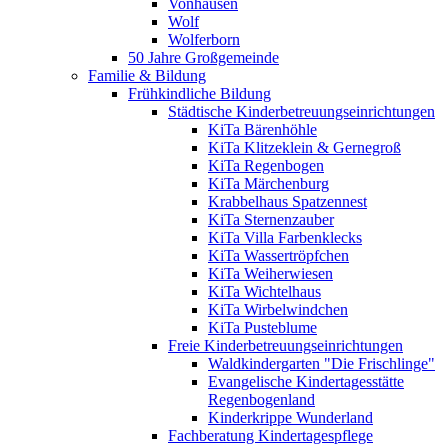
Vonhausen
Wolf
Wolferborn
50 Jahre Großgemeinde
Familie & Bildung
Frühkindliche Bildung
Städtische Kinderbetreuungseinrichtungen
KiTa Bärenhöhle
KiTa Klitzeklein & Gernegroß
KiTa Regenbogen
KiTa Märchenburg
Krabbelhaus Spatzennest
KiTa Sternenzauber
KiTa Villa Farbenklecks
KiTa Wassertröpfchen
KiTa Weiherwiesen
KiTa Wichtelhaus
KiTa Wirbelwindchen
KiTa Pusteblume
Freie Kinderbetreuungseinrichtungen
Waldkindergarten "Die Frischlinge"
Evangelische Kindertagesstätte
Regenbogenland
Kinderkrippe Wunderland
Fachberatung Kindertagespflege