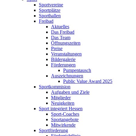
Sportvereine
Sportplätze
Sporthallen
Freibad
Aktuelles
Das Freibad
Das Team
Öffnungszeiten
Preise
Veranstaltungen
Bildergalerie
Förderungen
Pumpentausch
Auszeichnungen
Public Value Award 2025
Sportkommision
Aufgaben und Ziele
Mitglieder
Neuigkeiten
Sport integriert Hessen
Sport-Coaches
Sportangebote
Mitwirkende
Sportförderung
Förderrichtlinie