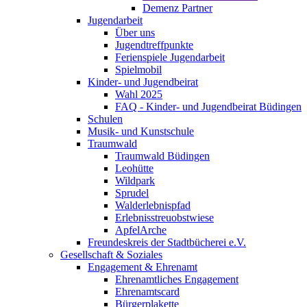
Demenz Partner
Jugendarbeit
Über uns
Jugendtreffpunkte
Ferienspiele Jugendarbeit
Spielmobil
Kinder- und Jugendbeirat
Wahl 2025
FAQ - Kinder- und Jugendbeirat Büdingen
Schulen
Musik- und Kunstschule
Traumwald
Traumwald Büdingen
Leohütte
Wildpark
Sprudel
Walderlebnispfad
Erlebnisstreuobstwiese
ApfelArche
Freundeskreis der Stadtbücherei e.V.
Gesellschaft & Soziales
Engagement & Ehrenamt
Ehrenamtliches Engagement
Ehrenamtscard
Bürgerplakette