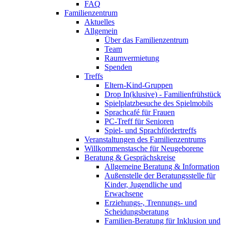
FAQ
Familienzentrum
Aktuelles
Allgemein
Über das Familienzentrum
Team
Raumvermietung
Spenden
Treffs
Eltern-Kind-Gruppen
Drop In(klusive) - Familienfrühstück
Spielplatzbesuche des Spielmobils
Sprachcafé für Frauen
PC-Treff für Senioren
Spiel- und Sprachfördertreffs
Veranstaltungen des Familienzentrums
Willkommenstasche für Neugeborene
Beratung & Gesprächskreise
Allgemeine Beratung & Information
Außenstelle der Beratungsstelle für
Kinder, Jugendliche und
Erwachsene
Erziehungs-, Trennungs- und
Scheidungsberatung
Familien-Beratung für Inklusion und