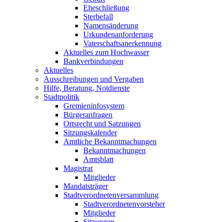
Eheschließung
Sterbefall
Namensänderung
Urkundenanforderung
Vaterschaftsanerkennung
Aktuelles zum Hochwasser
Bankverbindungen
Aktuelles
Ausschreibungen und Vergaben
Hilfe, Beratung, Notdienste
Stadtpolitik
Gremieninfosystem
Bürgeranfragen
Ortsrecht und Satzungen
Sitzungskalender
Amtliche Bekanntmachungen
Bekanntmachungen
Amtsblatt
Magistrat
Mitglieder
Mandatsträger
Stadtverordnetenversammlung
Stadtverordnetenvorsteher
Mitglieder
Sitzungen