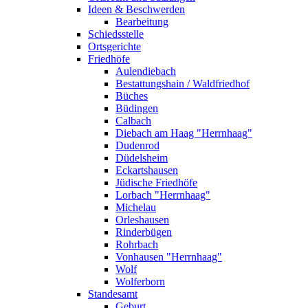
Ideen & Beschwerden
Bearbeitung
Schiedsstelle
Ortsgerichte
Friedhöfe
Aulendiebach
Bestattungshain / Waldfriedhof
Büches
Büdingen
Calbach
Diebach am Haag "Herrnhaag"
Dudenrod
Düdelsheim
Eckartshausen
Jüdische Friedhöfe
Lorbach "Herrnhaag"
Michelau
Orleshausen
Rinderbügen
Rohrbach
Vonhausen "Herrnhaag"
Wolf
Wolferborn
Standesamt
Geburt