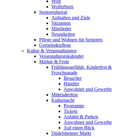
Wolf
Wolferborn
Seniorenbeirat
Aufgaben und Ziele
Sitzungen
Mitglieder
Neuigkeiten
Pflege und Wohnen für Senioren
Gemeindepflege
Kultur & Veranstaltungen
Veranstaltungskalender
Märkte & Feste
Frühlingsgefühle, Kinderfest &
Froschparade
Besucher
Händler
Anwohner und Gewerbe
Mittelalterfest
Kulturnacht
Programm
Tickets
Anfahrt & Parken
Anwohner und Gewerbe
Auf einen Blick
Düdelsheimer Markt