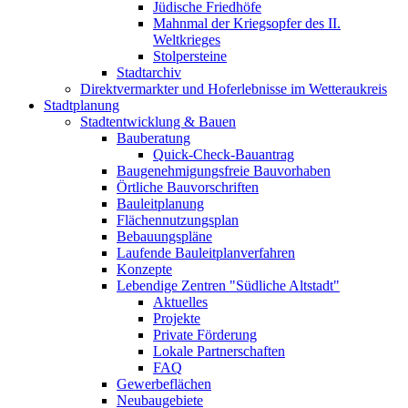
Jüdische Friedhöfe
Mahnmal der Kriegsopfer des II.
Weltkrieges
Stolpersteine
Stadtarchiv
Direktvermarkter und Hoferlebnisse im Wetteraukreis
Stadtplanung
Stadtentwicklung & Bauen
Bauberatung
Quick-Check-Bauantrag
Baugenehmigungsfreie Bauvorhaben
Örtliche Bauvorschriften
Bauleitplanung
Flächennutzungsplan
Bebauungspläne
Laufende Bauleitplanverfahren
Konzepte
Lebendige Zentren "Südliche Altstadt"
Aktuelles
Projekte
Private Förderung
Lokale Partnerschaften
FAQ
Gewerbeflächen
Neubaugebiete