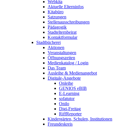
Webkita
Aktuelle Elterninfos
Kitabüro
Satzungen
Stellenausschreibungen
Pädagogik
Stadtelternbeirat
Kontaktformular
Stadtbücherei
Aktionen
Veranstaltungen
Öffnungszeiten
Medienkatalog / Login
Das Team
Ausleihe & Medienangebot
Digitale-Angebote
Onleihe
GENIOS eBIB
E-Learning
sofatutor
Onilo
Digi-Freitag
RiffReporter
Kindergärten, Schulen, Institutionen
Freundeskreis