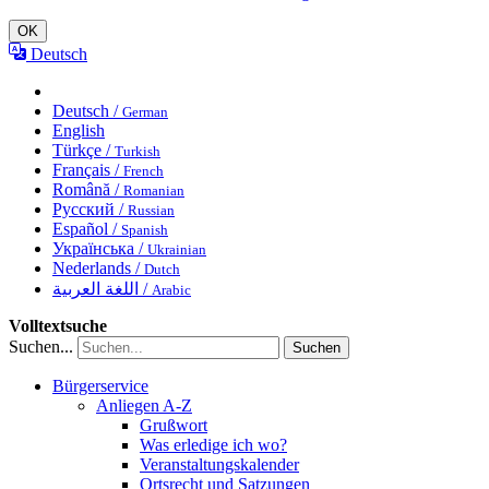
OK
Deutsch
Deutsch /
German
English
Türkçe /
Turkish
Français /
French
Română /
Romanian
Русский /
Russian
Español /
Spanish
Українська /
Ukrainian
Nederlands /
Dutch
اللغة العربية /
Arabic
Volltextsuche
Suchen...
Suchen
Bürgerservice
Anliegen A-Z
Grußwort
Was erledige ich wo?
Veranstaltungskalender
Ortsrecht und Satzungen