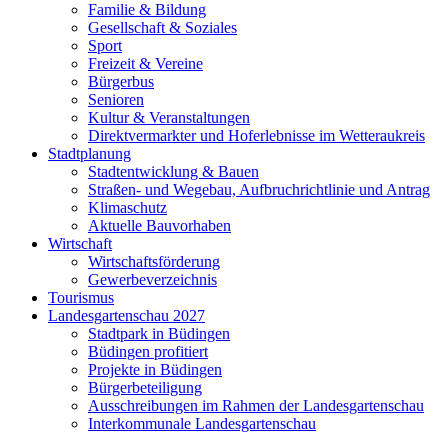
Familie & Bildung
Gesellschaft & Soziales
Sport
Freizeit & Vereine
Bürgerbus
Senioren
Kultur & Veranstaltungen
Direktvermarkter und Hoferlebnisse im Wetteraukreis
Stadtplanung
Stadtentwicklung & Bauen
Straßen- und Wegebau, Aufbruchrichtlinie und Antrag
Klimaschutz
Aktuelle Bauvorhaben
Wirtschaft
Wirtschaftsförderung
Gewerbeverzeichnis
Tourismus
Landesgartenschau 2027
Stadtpark in Büdingen
Büdingen profitiert
Projekte in Büdingen
Bürgerbeteiligung
Ausschreibungen im Rahmen der Landesgartenschau
Interkommunale Landesgartenschau