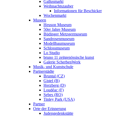
Gallusmarkt
Weihnachtszauber
Informationen für Beschicker
Wochenmarkt
Museen
Heuson Museum
50er Jahre Museum
Büdinger Metzgermuseum
Sandrosenmuseum
Modellbaumuseum
Schlossmuseum
Lo Studio
bruno 11 zeitgenössische kunst
Galerie ScherbenWerk
Musik- und Kunstschule
Partnerstädte
Bruntal (CZ)
Gistel (B)
Herzberg (D)
Loudéac (F)
Sebes (RO)
Tinley Park (USA)
Partner
Orte der Erinnerung
Judengedenkstätte