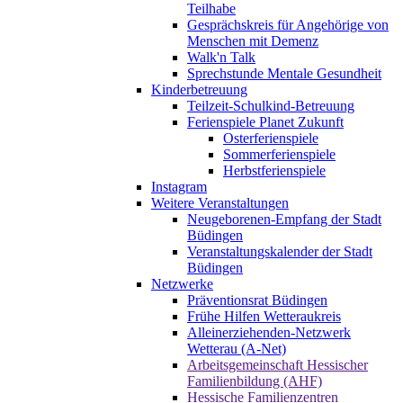
Teilhabe
Gesprächskreis für Angehörige von
Menschen mit Demenz
Walk'n Talk
Sprechstunde Mentale Gesundheit
Kinderbetreuung
Teilzeit-Schulkind-Betreuung
Ferienspiele Planet Zukunft
Osterferienspiele
Sommerferienspiele
Herbstferienspiele
Instagram
Weitere Veranstaltungen
Neugeborenen-Empfang der Stadt
Büdingen
Veranstaltungskalender der Stadt
Büdingen
Netzwerke
Präventionsrat Büdingen
Frühe Hilfen Wetteraukreis
Alleinerziehenden-Netzwerk
Wetterau (A-Net)
Arbeitsgemeinschaft Hessischer
Familienbildung (AHF)
Hessische Familienzentren