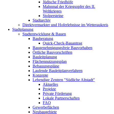
Jüdische Friedhöfe
Mahnmal der Kriegsopfer des II.
Weltkrieges
Stolpersteine
Stadtarchiv
Direktvermarkter und Hoferlebnisse im Wetteraukreis
Stadtplanung
Stadtentwicklung & Bauen
Bauberatung
Quick-Check-Bauantrag
Baugenehmigungsfreie Bauvorhaben
Örtliche Bauvorschriften
Bauleitplanung
Flächennutzungsplan
Bebauungspläne
Laufende Bauleitplanverfahren
Konzepte
Lebendige Zentren "Südliche Altstadt"
Aktuelles
Projekte
Private Förderung
Lokale Partnerschaften
FAQ
Gewerbeflächen
Neubaugebiete