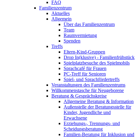
FAQ
Familienzentrum
Aktuelles
Allgemein
Über das Familienzentrum
Team
Raumvermietung
Spenden
Treffs
Eltern-Kind-Gruppen
Drop In(klusive) - Familienfrühstück
Spielplatzbesuche des Spielmobils
Sprachcafé für Frauen
PC-Treff für Senioren
Spiel- und Sprachfördertreffs
Veranstaltungen des Familienzentrums
Willkommenstasche für Neugeborene
Beratung & Gesprächskreise
Allgemeine Beratung & Information
Außenstelle der Beratungsstelle für
Kinder, Jugendliche und
Erwachsene
Erziehungs-, Trennungs- und
Scheidungsberatung
Familien-Beratung für Inklusion und