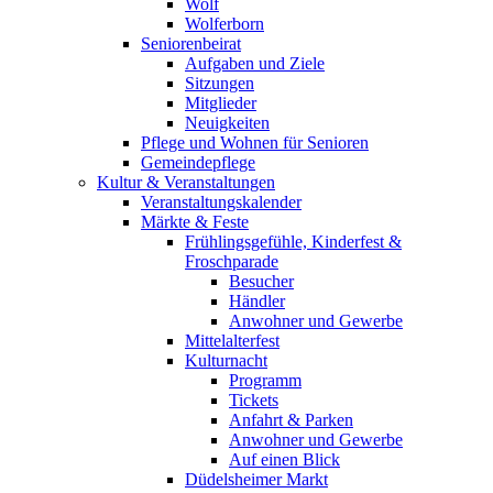
Wolf
Wolferborn
Seniorenbeirat
Aufgaben und Ziele
Sitzungen
Mitglieder
Neuigkeiten
Pflege und Wohnen für Senioren
Gemeindepflege
Kultur & Veranstaltungen
Veranstaltungskalender
Märkte & Feste
Frühlingsgefühle, Kinderfest &
Froschparade
Besucher
Händler
Anwohner und Gewerbe
Mittelalterfest
Kulturnacht
Programm
Tickets
Anfahrt & Parken
Anwohner und Gewerbe
Auf einen Blick
Düdelsheimer Markt