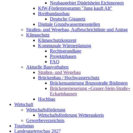
Neubaugebiet Düdelsheim Eichmorgen
KfW-Förderprogramm "Jung kauft Alt"
Breitbandausbau
Deutsche Giganetz
Digitale Grundwassermessstellen
Straßen- und Wegebau, Aufbruchrichtlinie und Antrag
Klimaschutz
Klimaschutzkonzept
Kommunale Wärmeplanung
Rechtsgrundlage
Projektphasen
FAQ
Aktuelle Bauvorhaben
Straßen- und Wegebau
Brückenbau / Hochwasserschutz
Brückensanierung Brunostraße Büdingen
Brückenerneuerung »Grauer-Stein-Straße«
Eckartshausen
Hochbau
Wirtschaft
Wirtschaftsförderung
Wirtschaftsförderung Wetteraukreis
Gewerbeverzeichnis
Tourismus
Landesgartenschau 2027