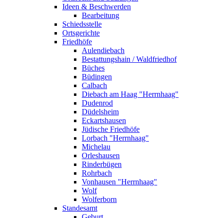
Ideen & Beschwerden
Bearbeitung
Schiedsstelle
Ortsgerichte
Friedhöfe
Aulendiebach
Bestattungshain / Waldfriedhof
Büches
Büdingen
Calbach
Diebach am Haag "Herrnhaag"
Dudenrod
Düdelsheim
Eckartshausen
Jüdische Friedhöfe
Lorbach "Herrnhaag"
Michelau
Orleshausen
Rinderbügen
Rohrbach
Vonhausen "Herrnhaag"
Wolf
Wolferborn
Standesamt
Geburt