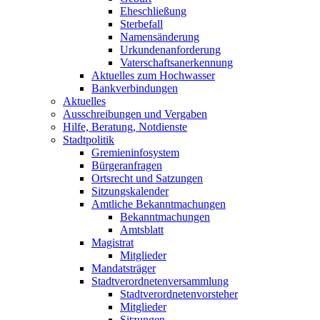
Eheschließung
Sterbefall
Namensänderung
Urkundenanforderung
Vaterschaftsanerkennung
Aktuelles zum Hochwasser
Bankverbindungen
Aktuelles
Ausschreibungen und Vergaben
Hilfe, Beratung, Notdienste
Stadtpolitik
Gremieninfosystem
Bürgeranfragen
Ortsrecht und Satzungen
Sitzungskalender
Amtliche Bekanntmachungen
Bekanntmachungen
Amtsblatt
Magistrat
Mitglieder
Mandatsträger
Stadtverordnetenversammlung
Stadtverordnetenvorsteher
Mitglieder
Sitzungen