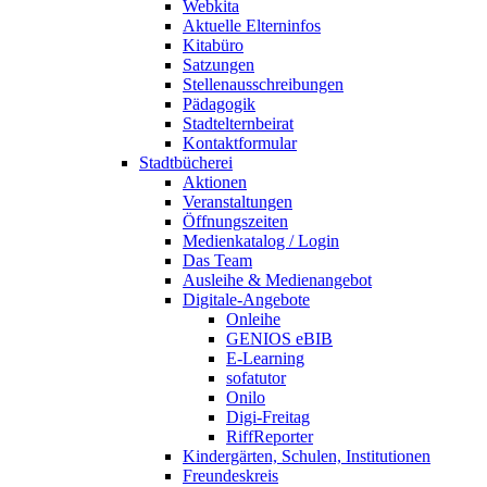
Webkita
Aktuelle Elterninfos
Kitabüro
Satzungen
Stellenausschreibungen
Pädagogik
Stadtelternbeirat
Kontaktformular
Stadtbücherei
Aktionen
Veranstaltungen
Öffnungszeiten
Medienkatalog / Login
Das Team
Ausleihe & Medienangebot
Digitale-Angebote
Onleihe
GENIOS eBIB
E-Learning
sofatutor
Onilo
Digi-Freitag
RiffReporter
Kindergärten, Schulen, Institutionen
Freundeskreis