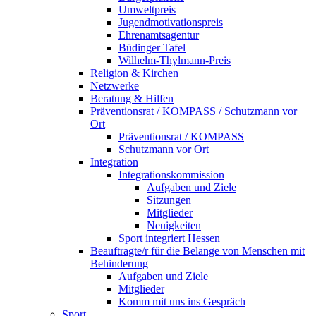
Umweltpreis
Jugendmotivationspreis
Ehrenamtsagentur
Büdinger Tafel
Wilhelm-Thylmann-Preis
Religion & Kirchen
Netzwerke
Beratung & Hilfen
Präventionsrat / KOMPASS / Schutzmann vor
Ort
Präventionsrat / KOMPASS
Schutzmann vor Ort
Integration
Integrationskommission
Aufgaben und Ziele
Sitzungen
Mitglieder
Neuigkeiten
Sport integriert Hessen
Beauftragte/r für die Belange von Menschen mit
Behinderung
Aufgaben und Ziele
Mitglieder
Komm mit uns ins Gespräch
Sport