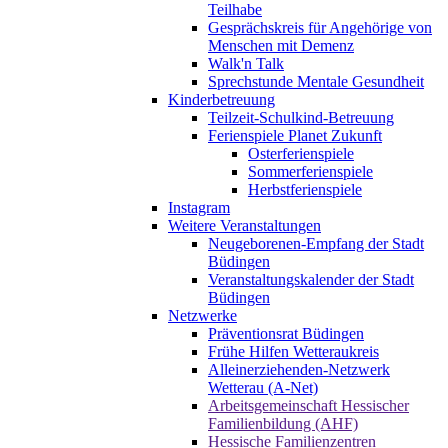
Teilhabe
Gesprächskreis für Angehörige von
Menschen mit Demenz
Walk'n Talk
Sprechstunde Mentale Gesundheit
Kinderbetreuung
Teilzeit-Schulkind-Betreuung
Ferienspiele Planet Zukunft
Osterferienspiele
Sommerferienspiele
Herbstferienspiele
Instagram
Weitere Veranstaltungen
Neugeborenen-Empfang der Stadt
Büdingen
Veranstaltungskalender der Stadt
Büdingen
Netzwerke
Präventionsrat Büdingen
Frühe Hilfen Wetteraukreis
Alleinerziehenden-Netzwerk
Wetterau (A-Net)
Arbeitsgemeinschaft Hessischer
Familienbildung (AHF)
Hessische Familienzentren