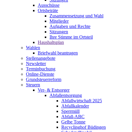
Ausschüsse
Ortsbeiräte
Zusammensetzung und Wahl
Mitglieder
Aufgaben und Rechte
Sitzungen
Ihre Stimme im Ortsteil
Haushaltsplan
Wahlen
Briefwahl beantragen
Stellenangebote
Newsletter
Terminbuchung
Online-Dienste
Grundsteuerreform
Steuern
Ver- & Entsorger
Abfallentsorgung
Abfallwirtschaft 2025
Abfallkalender
Sperrmüll
Abfall-ABC
Gelbe Tonne
Recyclinghof Büdingen