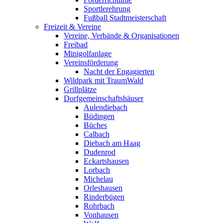
Sportlerehrung
Fußball Stadtmeisterschaft
Freizeit & Vereine
Vereine, Verbände & Organisationen
Freibad
Minigolfanlage
Vereinsförderung
Nacht der Engagierten
Wildpark mit TraumWald
Grillplätze
Dorfgemeinschaftshäuser
Aulendiebach
Büdingen
Büches
Calbach
Diebach am Haag
Dudenrod
Eckartshausen
Lorbach
Michelau
Orleshausen
Rinderbügen
Rohrbach
Vonhausen