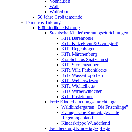
Vonhausen
Wolf
Wolferborn
50 Jahre Großgemeinde
Familie & Bildung
Frühkindliche Bildung
Städtische Kinderbetreuungseinrichtungen
KiTa Bärenhöhle
KiTa Klitzeklein & Gernegroß
KiTa Regenbogen
KiTa Märchenburg
Krabbelhaus Spatzennest
KiTa Sternenzauber
KiTa Villa Farbenklecks
KiTa Wassertröpfchen
KiTa Weiherwiesen
KiTa Wichtelhaus
KiTa Wirbelwindchen
KiTa Pusteblume
Freie Kinderbetreuungseinrichtungen
Waldkindergarten "Die Frischlinge"
Evangelische Kindertagesstätte
Regenbogenland
Kinderkrippe Wunderland
Fachberatung Kindertagespflege