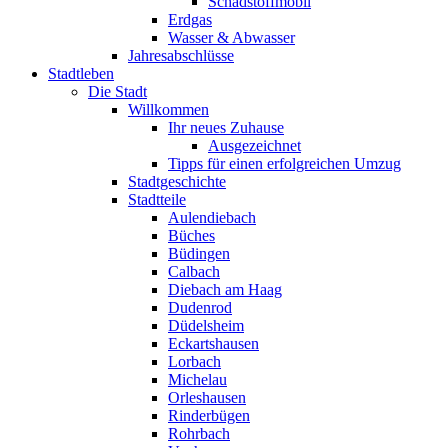
Schadstoffmobil
Erdgas
Wasser & Abwasser
Jahresabschlüsse
Stadtleben
Die Stadt
Willkommen
Ihr neues Zuhause
Ausgezeichnet
Tipps für einen erfolgreichen Umzug
Stadtgeschichte
Stadtteile
Aulendiebach
Büches
Büdingen
Calbach
Diebach am Haag
Dudenrod
Düdelsheim
Eckartshausen
Lorbach
Michelau
Orleshausen
Rinderbügen
Rohrbach