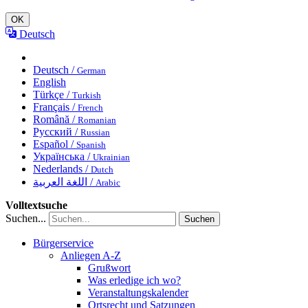
OK
Deutsch
Deutsch /
German
English
Türkçe /
Turkish
Français /
French
Română /
Romanian
Русский /
Russian
Español /
Spanish
Українська /
Ukrainian
Nederlands /
Dutch
اللغة العربية /
Arabic
Volltextsuche
Suchen...
Suchen
Bürgerservice
Anliegen A-Z
Grußwort
Was erledige ich wo?
Veranstaltungskalender
Ortsrecht und Satzungen