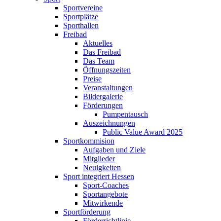
Sportvereine
Sportplätze
Sporthallen
Freibad
Aktuelles
Das Freibad
Das Team
Öffnungszeiten
Preise
Veranstaltungen
Bildergalerie
Förderungen
Pumpentausch
Auszeichnungen
Public Value Award 2025
Sportkommision
Aufgaben und Ziele
Mitglieder
Neuigkeiten
Sport integriert Hessen
Sport-Coaches
Sportangebote
Mitwirkende
Sportförderung
Förderrichtlinie