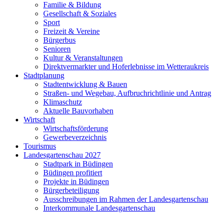
Familie & Bildung
Gesellschaft & Soziales
Sport
Freizeit & Vereine
Bürgerbus
Senioren
Kultur & Veranstaltungen
Direktvermarkter und Hoferlebnisse im Wetteraukreis
Stadtplanung
Stadtentwicklung & Bauen
Straßen- und Wegebau, Aufbruchrichtlinie und Antrag
Klimaschutz
Aktuelle Bauvorhaben
Wirtschaft
Wirtschaftsförderung
Gewerbeverzeichnis
Tourismus
Landesgartenschau 2027
Stadtpark in Büdingen
Büdingen profitiert
Projekte in Büdingen
Bürgerbeteiligung
Ausschreibungen im Rahmen der Landesgartenschau
Interkommunale Landesgartenschau