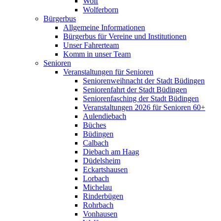
Wolf
Wolferborn
Bürgerbus
Allgemeine Informationen
Bürgerbus für Vereine und Institutionen
Unser Fahrerteam
Komm in unser Team
Senioren
Veranstaltungen für Senioren
Seniorenweihnacht der Stadt Büdingen
Seniorenfahrt der Stadt Büdingen
Seniorenfasching der Stadt Büdingen
Veranstaltungen 2026 für Senioren 60+
Aulendiebach
Büches
Büdingen
Calbach
Diebach am Haag
Düdelsheim
Eckartshausen
Lorbach
Michelau
Rinderbügen
Rohrbach
Vonhausen