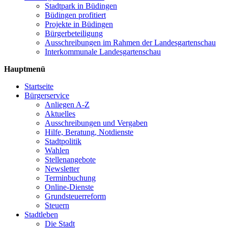
Stadtpark in Büdingen
Büdingen profitiert
Projekte in Büdingen
Bürgerbeteiligung
Ausschreibungen im Rahmen der Landesgartenschau
Interkommunale Landesgartenschau
Hauptmenü
Startseite
Bürgerservice
Anliegen A-Z
Aktuelles
Ausschreibungen und Vergaben
Hilfe, Beratung, Notdienste
Stadtpolitik
Wahlen
Stellenangebote
Newsletter
Terminbuchung
Online-Dienste
Grundsteuerreform
Steuern
Stadtleben
Die Stadt