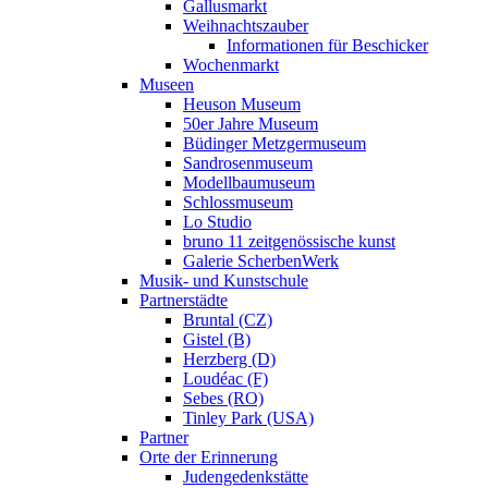
Gallusmarkt
Weihnachtszauber
Informationen für Beschicker
Wochenmarkt
Museen
Heuson Museum
50er Jahre Museum
Büdinger Metzgermuseum
Sandrosenmuseum
Modellbaumuseum
Schlossmuseum
Lo Studio
bruno 11 zeitgenössische kunst
Galerie ScherbenWerk
Musik- und Kunstschule
Partnerstädte
Bruntal (CZ)
Gistel (B)
Herzberg (D)
Loudéac (F)
Sebes (RO)
Tinley Park (USA)
Partner
Orte der Erinnerung
Judengedenkstätte