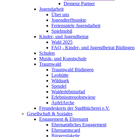
Demenz Partner
Jugendarbeit
Über uns
Jugendtreffpunkte
Ferienspiele Jugendarbeit
Spielmobil
Kinder- und Jugendbeirat
Wahl 2025
FAQ - Kinder- und Jugendbeirat Büdingen
Schulen
Musik- und Kunstschule
Traumwald
Traumwald Büdingen
Leohütte
Wildpark
Sprudel
Walderlebnispfad
Erlebnisstreuobstwiese
ApfelArche
Freundeskreis der Stadtbücherei e.V.
Gesellschaft & Soziales
Engagement & Ehrenamt
Ehrenamtliches Engagement
Ehrenamtscard
Bürgerplakette