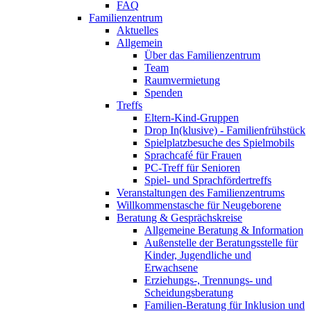
FAQ
Familienzentrum
Aktuelles
Allgemein
Über das Familienzentrum
Team
Raumvermietung
Spenden
Treffs
Eltern-Kind-Gruppen
Drop In(klusive) - Familienfrühstück
Spielplatzbesuche des Spielmobils
Sprachcafé für Frauen
PC-Treff für Senioren
Spiel- und Sprachfördertreffs
Veranstaltungen des Familienzentrums
Willkommenstasche für Neugeborene
Beratung & Gesprächskreise
Allgemeine Beratung & Information
Außenstelle der Beratungsstelle für
Kinder, Jugendliche und
Erwachsene
Erziehungs-, Trennungs- und
Scheidungsberatung
Familien-Beratung für Inklusion und