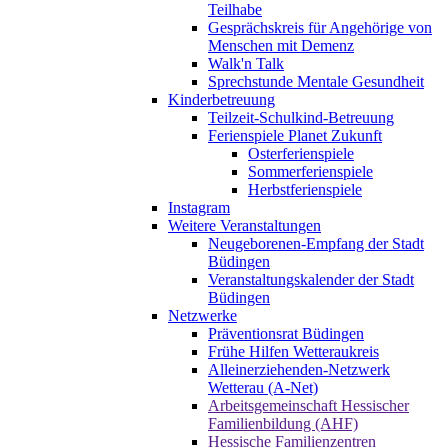
Teilhabe
Gesprächskreis für Angehörige von
Menschen mit Demenz
Walk'n Talk
Sprechstunde Mentale Gesundheit
Kinderbetreuung
Teilzeit-Schulkind-Betreuung
Ferienspiele Planet Zukunft
Osterferienspiele
Sommerferienspiele
Herbstferienspiele
Instagram
Weitere Veranstaltungen
Neugeborenen-Empfang der Stadt
Büdingen
Veranstaltungskalender der Stadt
Büdingen
Netzwerke
Präventionsrat Büdingen
Frühe Hilfen Wetteraukreis
Alleinerziehenden-Netzwerk
Wetterau (A-Net)
Arbeitsgemeinschaft Hessischer
Familienbildung (AHF)
Hessische Familienzentren