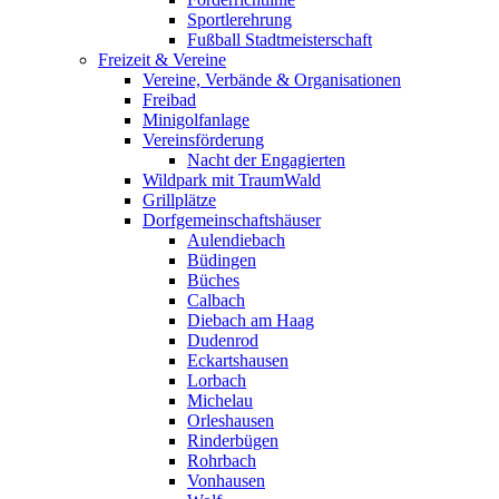
Sportlerehrung
Fußball Stadtmeisterschaft
Freizeit & Vereine
Vereine, Verbände & Organisationen
Freibad
Minigolfanlage
Vereinsförderung
Nacht der Engagierten
Wildpark mit TraumWald
Grillplätze
Dorfgemeinschaftshäuser
Aulendiebach
Büdingen
Büches
Calbach
Diebach am Haag
Dudenrod
Eckartshausen
Lorbach
Michelau
Orleshausen
Rinderbügen
Rohrbach
Vonhausen