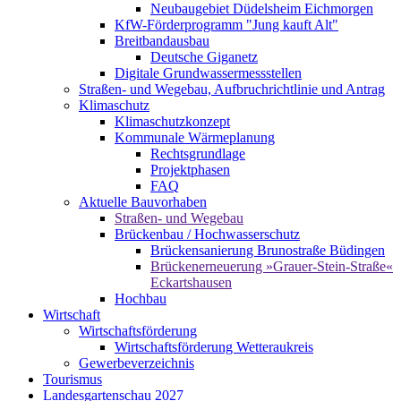
Neubaugebiet Düdelsheim Eichmorgen
KfW-Förderprogramm "Jung kauft Alt"
Breitbandausbau
Deutsche Giganetz
Digitale Grundwassermessstellen
Straßen- und Wegebau, Aufbruchrichtlinie und Antrag
Klimaschutz
Klimaschutzkonzept
Kommunale Wärmeplanung
Rechtsgrundlage
Projektphasen
FAQ
Aktuelle Bauvorhaben
Straßen- und Wegebau
Brückenbau / Hochwasserschutz
Brückensanierung Brunostraße Büdingen
Brückenerneuerung »Grauer-Stein-Straße«
Eckartshausen
Hochbau
Wirtschaft
Wirtschaftsförderung
Wirtschaftsförderung Wetteraukreis
Gewerbeverzeichnis
Tourismus
Landesgartenschau 2027