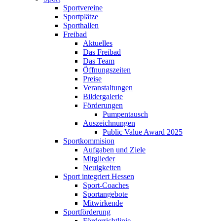
Sportvereine
Sportplätze
Sporthallen
Freibad
Aktuelles
Das Freibad
Das Team
Öffnungszeiten
Preise
Veranstaltungen
Bildergalerie
Förderungen
Pumpentausch
Auszeichnungen
Public Value Award 2025
Sportkommision
Aufgaben und Ziele
Mitglieder
Neuigkeiten
Sport integriert Hessen
Sport-Coaches
Sportangebote
Mitwirkende
Sportförderung
Förderrichtlinie