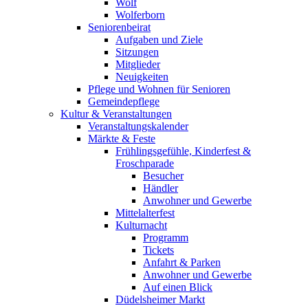
Wolf
Wolferborn
Seniorenbeirat
Aufgaben und Ziele
Sitzungen
Mitglieder
Neuigkeiten
Pflege und Wohnen für Senioren
Gemeindepflege
Kultur & Veranstaltungen
Veranstaltungskalender
Märkte & Feste
Frühlingsgefühle, Kinderfest &
Froschparade
Besucher
Händler
Anwohner und Gewerbe
Mittelalterfest
Kulturnacht
Programm
Tickets
Anfahrt & Parken
Anwohner und Gewerbe
Auf einen Blick
Düdelsheimer Markt