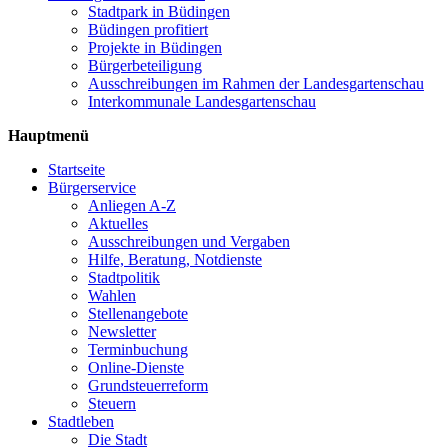
Stadtpark in Büdingen
Büdingen profitiert
Projekte in Büdingen
Bürgerbeteiligung
Ausschreibungen im Rahmen der Landesgartenschau
Interkommunale Landesgartenschau
Hauptmenü
Startseite
Bürgerservice
Anliegen A-Z
Aktuelles
Ausschreibungen und Vergaben
Hilfe, Beratung, Notdienste
Stadtpolitik
Wahlen
Stellenangebote
Newsletter
Terminbuchung
Online-Dienste
Grundsteuerreform
Steuern
Stadtleben
Die Stadt