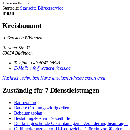
© Verena Holland
Startseite
Startseite
Bürgerservice
Inhalt
Kreisbauamt
Außenstelle Büdingen
Berliner Str. 31
63654 Büdingen
Telefon:
+49 6042 989-0
E-Mail:
info@wetteraukreis.de
Nachricht schreiben
Karte anzeigen
Adresse exportieren
Zuständig für 7 Dienstleistungen
Bauberatung
Bauen: Ordnungswidrigkeiten
Bebauungsplan
Bestattungskosten - Sozialhilfe
Denkmalgeschützte Gesamtanlagen - Veränderung beantragen
Oldtimerkennzeichen (H-Kennzeichen) für ein vor 30 oder