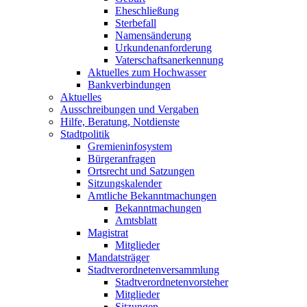
Eheschließung
Sterbefall
Namensänderung
Urkundenanforderung
Vaterschaftsanerkennung
Aktuelles zum Hochwasser
Bankverbindungen
Aktuelles
Ausschreibungen und Vergaben
Hilfe, Beratung, Notdienste
Stadtpolitik
Gremieninfosystem
Bürgeranfragen
Ortsrecht und Satzungen
Sitzungskalender
Amtliche Bekanntmachungen
Bekanntmachungen
Amtsblatt
Magistrat
Mitglieder
Mandatsträger
Stadtverordnetenversammlung
Stadtverordnetenvorsteher
Mitglieder
Sitzungen