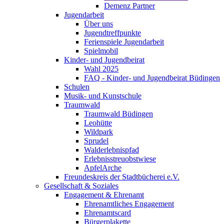
Demenz Partner
Jugendarbeit
Über uns
Jugendtreffpunkte
Ferienspiele Jugendarbeit
Spielmobil
Kinder- und Jugendbeirat
Wahl 2025
FAQ - Kinder- und Jugendbeirat Büdingen
Schulen
Musik- und Kunstschule
Traumwald
Traumwald Büdingen
Leohütte
Wildpark
Sprudel
Walderlebnispfad
Erlebnisstreuobstwiese
ApfelArche
Freundeskreis der Stadtbücherei e.V.
Gesellschaft & Soziales
Engagement & Ehrenamt
Ehrenamtliches Engagement
Ehrenamtscard
Bürgerplakette