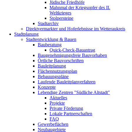
Jüdische Friedhöfe
Mahnmal der Kriegsopfer des II.
Weltkrieges
Stolpersteine
Stadtarchiv
Direktvermarkter und Hoferlebnisse im Wetteraukreis
Stadtplanung
Stadtentwicklung & Bauen
Bauberatung
Quick-Check-Bauantrag
Baugenehmigungsfreie Bauvorhaben
Örtliche Bauvorschriften
Bauleitplanung
Flächennutzungsplan
Bebauungspläne
Laufende Bauleitplanverfahren
Konzepte
Lebendige Zentren "Südliche Altstadt"
Aktuelles
Projekte
Private Förderung
Lokale Partnerschaften
FAQ
Gewerbeflächen
Neubaugebiete