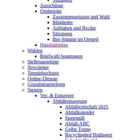
Ausschüsse
Ortsbeiräte
Zusammensetzung und Wahl
Mitglieder
Aufgaben und Rechte
Sitzungen
Ihre Stimme im Ortsteil
Haushaltsplan
Wahlen
Briefwahl beantragen
Stellenangebote
Newsletter
Terminbuchung
Online-Dienste
Grundsteuerreform
Steuern
Ver- & Entsorger
Abfallentsorgung
Abfallwirtschaft 2025
Abfallkalender
Sperrmüll
Abfall-ABC
Gelbe Tonne
Recyclinghof Büdingen