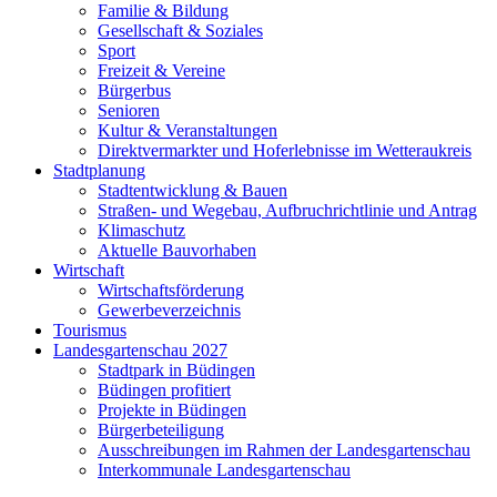
Familie & Bildung
Gesellschaft & Soziales
Sport
Freizeit & Vereine
Bürgerbus
Senioren
Kultur & Veranstaltungen
Direktvermarkter und Hoferlebnisse im Wetteraukreis
Stadtplanung
Stadtentwicklung & Bauen
Straßen- und Wegebau, Aufbruchrichtlinie und Antrag
Klimaschutz
Aktuelle Bauvorhaben
Wirtschaft
Wirtschaftsförderung
Gewerbeverzeichnis
Tourismus
Landesgartenschau 2027
Stadtpark in Büdingen
Büdingen profitiert
Projekte in Büdingen
Bürgerbeteiligung
Ausschreibungen im Rahmen der Landesgartenschau
Interkommunale Landesgartenschau