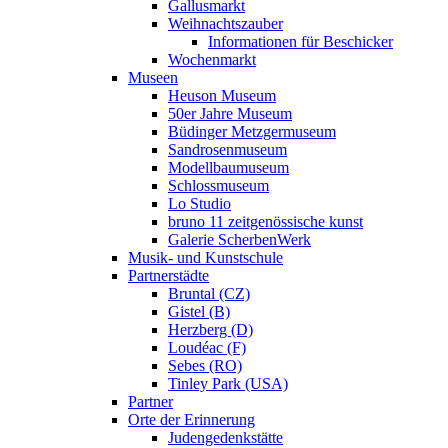
Gallusmarkt
Weihnachtszauber
Informationen für Beschicker
Wochenmarkt
Museen
Heuson Museum
50er Jahre Museum
Büdinger Metzgermuseum
Sandrosenmuseum
Modellbaumuseum
Schlossmuseum
Lo Studio
bruno 11 zeitgenössische kunst
Galerie ScherbenWerk
Musik- und Kunstschule
Partnerstädte
Bruntal (CZ)
Gistel (B)
Herzberg (D)
Loudéac (F)
Sebes (RO)
Tinley Park (USA)
Partner
Orte der Erinnerung
Judengedenkstätte