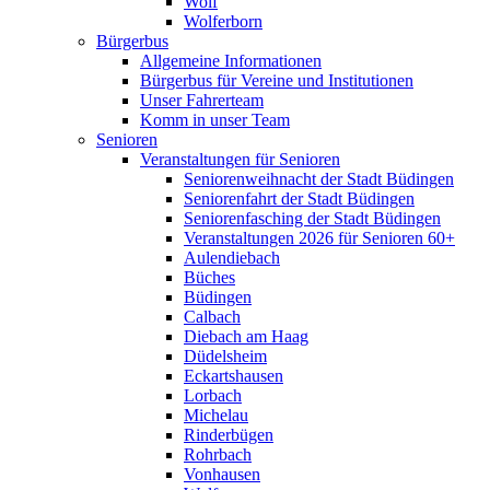
Wolf
Wolferborn
Bürgerbus
Allgemeine Informationen
Bürgerbus für Vereine und Institutionen
Unser Fahrerteam
Komm in unser Team
Senioren
Veranstaltungen für Senioren
Seniorenweihnacht der Stadt Büdingen
Seniorenfahrt der Stadt Büdingen
Seniorenfasching der Stadt Büdingen
Veranstaltungen 2026 für Senioren 60+
Aulendiebach
Büches
Büdingen
Calbach
Diebach am Haag
Düdelsheim
Eckartshausen
Lorbach
Michelau
Rinderbügen
Rohrbach
Vonhausen