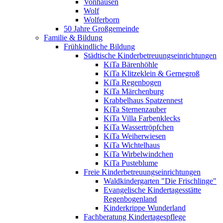
Vonhausen
Wolf
Wolferborn
50 Jahre Großgemeinde
Familie & Bildung
Frühkindliche Bildung
Städtische Kinderbetreuungseinrichtungen
KiTa Bärenhöhle
KiTa Klitzeklein & Gernegroß
KiTa Regenbogen
KiTa Märchenburg
Krabbelhaus Spatzennest
KiTa Sternenzauber
KiTa Villa Farbenklecks
KiTa Wassertröpfchen
KiTa Weiherwiesen
KiTa Wichtelhaus
KiTa Wirbelwindchen
KiTa Pusteblume
Freie Kinderbetreuungseinrichtungen
Waldkindergarten "Die Frischlinge"
Evangelische Kindertagesstätte
Regenbogenland
Kinderkrippe Wunderland
Fachberatung Kindertagespflege