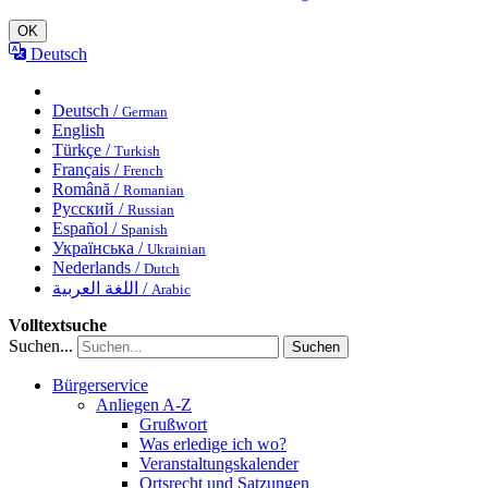
OK
Deutsch
Deutsch /
German
English
Türkçe /
Turkish
Français /
French
Română /
Romanian
Русский /
Russian
Español /
Spanish
Українська /
Ukrainian
Nederlands /
Dutch
اللغة العربية /
Arabic
Volltextsuche
Suchen...
Suchen
Bürgerservice
Anliegen A-Z
Grußwort
Was erledige ich wo?
Veranstaltungskalender
Ortsrecht und Satzungen