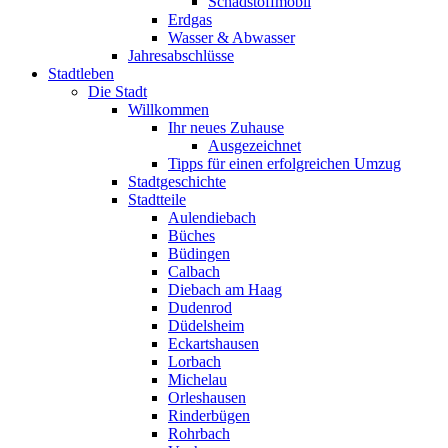
Schadstoffmobil
Erdgas
Wasser & Abwasser
Jahresabschlüsse
Stadtleben
Die Stadt
Willkommen
Ihr neues Zuhause
Ausgezeichnet
Tipps für einen erfolgreichen Umzug
Stadtgeschichte
Stadtteile
Aulendiebach
Büches
Büdingen
Calbach
Diebach am Haag
Dudenrod
Düdelsheim
Eckartshausen
Lorbach
Michelau
Orleshausen
Rinderbügen
Rohrbach