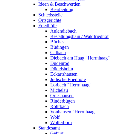
Ideen & Beschwerden
Bearbeitung
Schiedsstelle
Ortsgerichte
Friedhöfe
Aulendiebach
Bestattungshain / Waldfriedhof
Büches
Büdingen
Calbach
Diebach am Haag "Herrnhaag"
Dudenrod
Düdelsheim
Eckartshausen
Jüdische Friedhöfe
Lorbach "Herrnhaag"
Michelau
Orleshausen
Rinderbügen
Rohrbach
Vonhausen "Herrnhaag"
Wolf
Wolferborn
Standesamt
Geburt