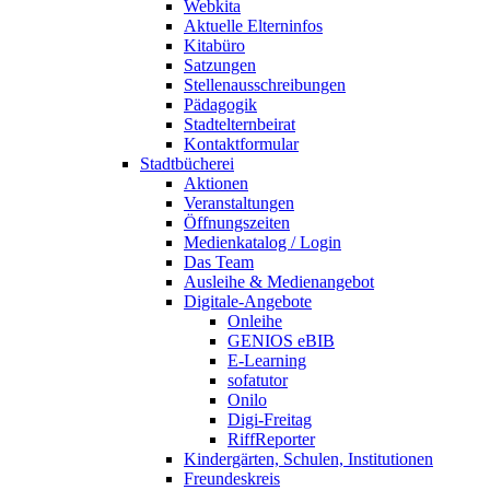
Webkita
Aktuelle Elterninfos
Kitabüro
Satzungen
Stellenausschreibungen
Pädagogik
Stadtelternbeirat
Kontaktformular
Stadtbücherei
Aktionen
Veranstaltungen
Öffnungszeiten
Medienkatalog / Login
Das Team
Ausleihe & Medienangebot
Digitale-Angebote
Onleihe
GENIOS eBIB
E-Learning
sofatutor
Onilo
Digi-Freitag
RiffReporter
Kindergärten, Schulen, Institutionen
Freundeskreis