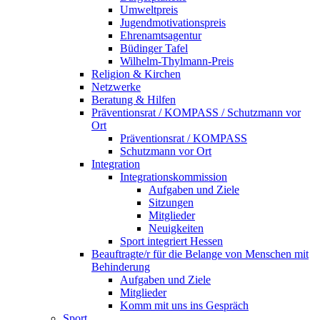
Umweltpreis
Jugendmotivationspreis
Ehrenamtsagentur
Büdinger Tafel
Wilhelm-Thylmann-Preis
Religion & Kirchen
Netzwerke
Beratung & Hilfen
Präventionsrat / KOMPASS / Schutzmann vor
Ort
Präventionsrat / KOMPASS
Schutzmann vor Ort
Integration
Integrationskommission
Aufgaben und Ziele
Sitzungen
Mitglieder
Neuigkeiten
Sport integriert Hessen
Beauftragte/r für die Belange von Menschen mit
Behinderung
Aufgaben und Ziele
Mitglieder
Komm mit uns ins Gespräch
Sport