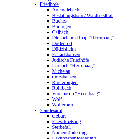
Friedhöfe
Aulendiebach
Bestattungshain / Waldfriedhof
Büches
Büdingen
Calbach
Diebach am Haag "Herrnhaag"
Dudenrod
Düdelsheim
Eckartshausen
Jüdische Friedhöfe
Lorbach "Herrnhaag"
Michelau
Orleshausen
Rinderbügen
Rohrbach
Vonhausen "Herrnhaag"
Wolf
Wolferborn
Standesamt
Geburt
Eheschließung
Sterbefall
Namensänderung
Urkundenanforderung