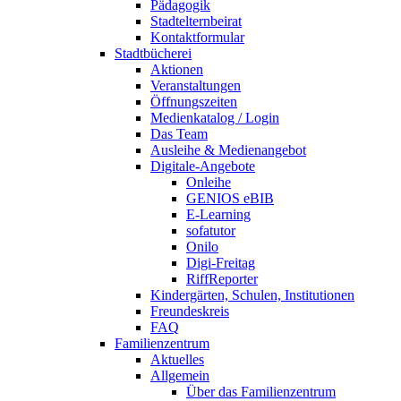
Pädagogik
Stadtelternbeirat
Kontaktformular
Stadtbücherei
Aktionen
Veranstaltungen
Öffnungszeiten
Medienkatalog / Login
Das Team
Ausleihe & Medienangebot
Digitale-Angebote
Onleihe
GENIOS eBIB
E-Learning
sofatutor
Onilo
Digi-Freitag
RiffReporter
Kindergärten, Schulen, Institutionen
Freundeskreis
FAQ
Familienzentrum
Aktuelles
Allgemein
Über das Familienzentrum