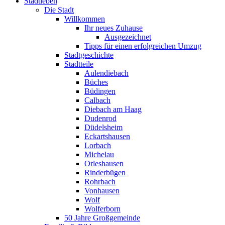
Stadtleben
Die Stadt
Willkommen
Ihr neues Zuhause
Ausgezeichnet
Tipps für einen erfolgreichen Umzug
Stadtgeschichte
Stadtteile
Aulendiebach
Büches
Büdingen
Calbach
Diebach am Haag
Dudenrod
Düdelsheim
Eckartshausen
Lorbach
Michelau
Orleshausen
Rinderbügen
Rohrbach
Vonhausen
Wolf
Wolferborn
50 Jahre Großgemeinde