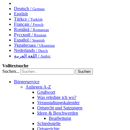
Deutsch /
German
English
Türkçe /
Turkish
Français /
French
Română /
Romanian
Русский /
Russian
Español /
Spanish
Українська /
Ukrainian
Nederlands /
Dutch
اللغة العربية /
Arabic
Volltextsuche
Suchen...
Suchen
Bürgerservice
Anliegen A-Z
Grußwort
Was erledige ich wo?
Veranstaltungskalender
Ortsrecht und Satzungen
Ideen & Beschwerden
Bearbeitung
Schiedsstelle
Ortsgerichte