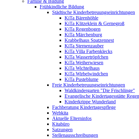
Familie & Bildung
Frühkindliche Bildung
Städtische Kinderbetreuungseinrichtungen
KiTa Bärenhöhle
KiTa Klitzeklein & Gernegroß
KiTa Regenbogen
KiTa Märchenburg
Krabbelhaus Spatzennest
KiTa Sternenzauber
KiTa Villa Farbenklecks
KiTa Wassertröpfchen
KiTa Weiherwiesen
KiTa Wichtelhaus
KiTa Wirbelwindchen
KiTa Pusteblume
Freie Kinderbetreuungseinrichtungen
Waldkindergarten "Die Frischlinge"
Evangelische Kindertagesstätte Rege
Kinderkrippe Wunderland
Fachberatung Kindertagespflege
Webkita
Aktuelle Elterninfos
Kitabüro
Satzungen
Stellenausschreibungen