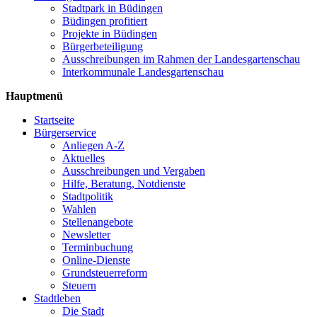
Stadtpark in Büdingen
Büdingen profitiert
Projekte in Büdingen
Bürgerbeteiligung
Ausschreibungen im Rahmen der Landesgartenschau
Interkommunale Landesgartenschau
Hauptmenü
Startseite
Bürgerservice
Anliegen A-Z
Aktuelles
Ausschreibungen und Vergaben
Hilfe, Beratung, Notdienste
Stadtpolitik
Wahlen
Stellenangebote
Newsletter
Terminbuchung
Online-Dienste
Grundsteuerreform
Steuern
Stadtleben
Die Stadt