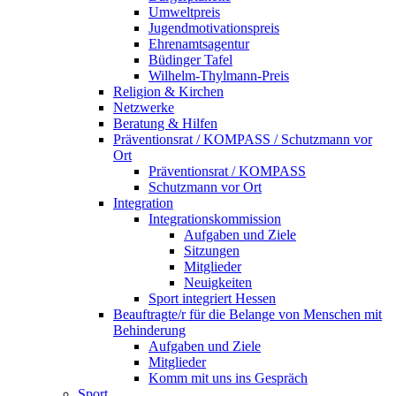
Umweltpreis
Jugendmotivationspreis
Ehrenamtsagentur
Büdinger Tafel
Wilhelm-Thylmann-Preis
Religion & Kirchen
Netzwerke
Beratung & Hilfen
Präventionsrat / KOMPASS / Schutzmann vor
Ort
Präventionsrat / KOMPASS
Schutzmann vor Ort
Integration
Integrationskommission
Aufgaben und Ziele
Sitzungen
Mitglieder
Neuigkeiten
Sport integriert Hessen
Beauftragte/r für die Belange von Menschen mit
Behinderung
Aufgaben und Ziele
Mitglieder
Komm mit uns ins Gespräch
Sport