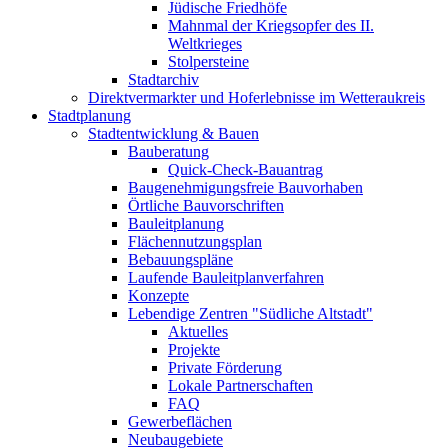
Jüdische Friedhöfe
Mahnmal der Kriegsopfer des II.
Weltkrieges
Stolpersteine
Stadtarchiv
Direktvermarkter und Hoferlebnisse im Wetteraukreis
Stadtplanung
Stadtentwicklung & Bauen
Bauberatung
Quick-Check-Bauantrag
Baugenehmigungsfreie Bauvorhaben
Örtliche Bauvorschriften
Bauleitplanung
Flächennutzungsplan
Bebauungspläne
Laufende Bauleitplanverfahren
Konzepte
Lebendige Zentren "Südliche Altstadt"
Aktuelles
Projekte
Private Förderung
Lokale Partnerschaften
FAQ
Gewerbeflächen
Neubaugebiete