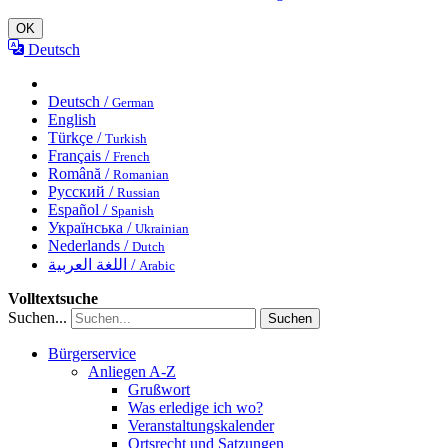
OK
Deutsch
Deutsch /
German
English
Türkçe /
Turkish
Français /
French
Română /
Romanian
Русский /
Russian
Español /
Spanish
Українська /
Ukrainian
Nederlands /
Dutch
اللغة العربية /
Arabic
Volltextsuche
Suchen...
Suchen
Bürgerservice
Anliegen A-Z
Grußwort
Was erledige ich wo?
Veranstaltungskalender
Ortsrecht und Satzungen