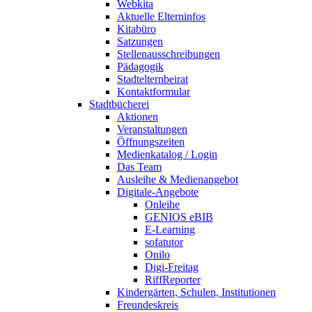
Webkita
Aktuelle Elterninfos
Kitabüro
Satzungen
Stellenausschreibungen
Pädagogik
Stadtelternbeirat
Kontaktformular
Stadtbücherei
Aktionen
Veranstaltungen
Öffnungszeiten
Medienkatalog / Login
Das Team
Ausleihe & Medienangebot
Digitale-Angebote
Onleihe
GENIOS eBIB
E-Learning
sofatutor
Onilo
Digi-Freitag
RiffReporter
Kindergärten, Schulen, Institutionen
Freundeskreis