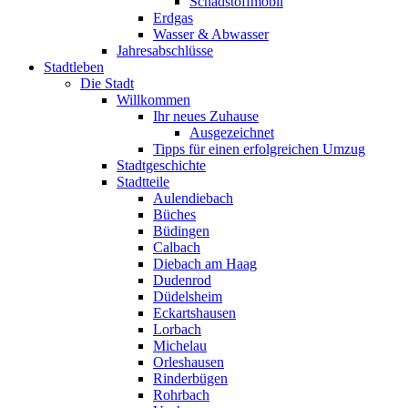
Schadstoffmobil
Erdgas
Wasser & Abwasser
Jahresabschlüsse
Stadtleben
Die Stadt
Willkommen
Ihr neues Zuhause
Ausgezeichnet
Tipps für einen erfolgreichen Umzug
Stadtgeschichte
Stadtteile
Aulendiebach
Büches
Büdingen
Calbach
Diebach am Haag
Dudenrod
Düdelsheim
Eckartshausen
Lorbach
Michelau
Orleshausen
Rinderbügen
Rohrbach