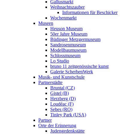
Gallusmarkt
Weihnachtszauber
Informationen für Beschicker
Wochenmarkt
Museen
Heuson Museum
50er Jahre Museum
Büdinger Metzgermuseum
Sandrosenmuseum
Modellbaumuseum
Schlossmuseum
Lo Studio
bruno 11 zeitgenössische kunst
Galerie ScherbenWerk
Musik- und Kunstschule
Partnerstädte
Bruntal (CZ)
Gistel (B)
Herzberg (D)
Loudéac (F)
Sebes (RO)
Tinley Park (USA)
Partner
Orte der Erinnerung
Judengedenkstätte