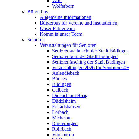
Wolf
Wolferborn
Bürgerbus
Allgemeine Informationen
Bürgerbus für Vereine und Institutionen
Unser Fahrerteam
Komm in unser Team
Senioren
Veranstaltungen für Senioren
Seniorenweihnacht der Stadt Büdingen
Seniorenfahrt der Stadt Büdingen
Seniorenfasching der Stadt Büdingen
Veranstaltungen 2026 für Senioren 60+
Aulendiebach
Büches
Büdingen
Calbach
Diebach am Haag
Düdelsheim
Eckartshausen
Lorbach
Michelau
Rinderbügen
Rohrbach
Vonhausen