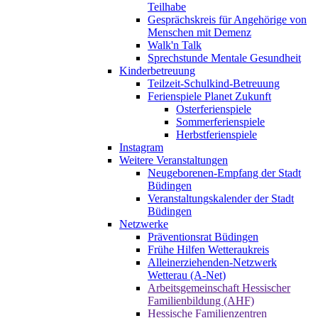
Teilhabe
Gesprächskreis für Angehörige von
Menschen mit Demenz
Walk'n Talk
Sprechstunde Mentale Gesundheit
Kinderbetreuung
Teilzeit-Schulkind-Betreuung
Ferienspiele Planet Zukunft
Osterferienspiele
Sommerferienspiele
Herbstferienspiele
Instagram
Weitere Veranstaltungen
Neugeborenen-Empfang der Stadt
Büdingen
Veranstaltungskalender der Stadt
Büdingen
Netzwerke
Präventionsrat Büdingen
Frühe Hilfen Wetteraukreis
Alleinerziehenden-Netzwerk
Wetterau (A-Net)
Arbeitsgemeinschaft Hessischer
Familienbildung (AHF)
Hessische Familienzentren