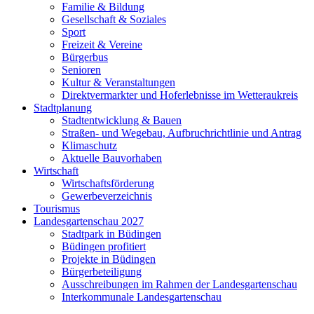
Familie & Bildung
Gesellschaft & Soziales
Sport
Freizeit & Vereine
Bürgerbus
Senioren
Kultur & Veranstaltungen
Direktvermarkter und Hoferlebnisse im Wetteraukreis
Stadtplanung
Stadtentwicklung & Bauen
Straßen- und Wegebau, Aufbruchrichtlinie und Antrag
Klimaschutz
Aktuelle Bauvorhaben
Wirtschaft
Wirtschaftsförderung
Gewerbeverzeichnis
Tourismus
Landesgartenschau 2027
Stadtpark in Büdingen
Büdingen profitiert
Projekte in Büdingen
Bürgerbeteiligung
Ausschreibungen im Rahmen der Landesgartenschau
Interkommunale Landesgartenschau