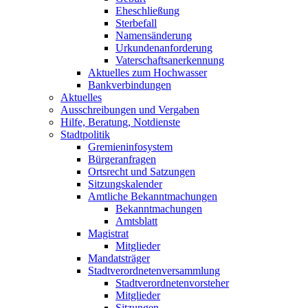
Eheschließung
Sterbefall
Namensänderung
Urkundenanforderung
Vaterschaftsanerkennung
Aktuelles zum Hochwasser
Bankverbindungen
Aktuelles
Ausschreibungen und Vergaben
Hilfe, Beratung, Notdienste
Stadtpolitik
Gremieninfosystem
Bürgeranfragen
Ortsrecht und Satzungen
Sitzungskalender
Amtliche Bekanntmachungen
Bekanntmachungen
Amtsblatt
Magistrat
Mitglieder
Mandatsträger
Stadtverordnetenversammlung
Stadtverordnetenvorsteher
Mitglieder
Sitzungen