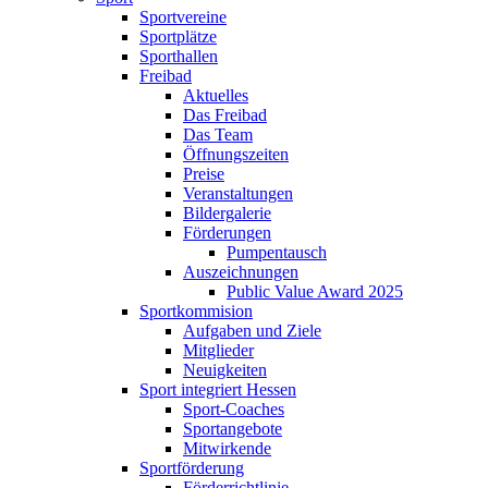
Sportvereine
Sportplätze
Sporthallen
Freibad
Aktuelles
Das Freibad
Das Team
Öffnungszeiten
Preise
Veranstaltungen
Bildergalerie
Förderungen
Pumpentausch
Auszeichnungen
Public Value Award 2025
Sportkommision
Aufgaben und Ziele
Mitglieder
Neuigkeiten
Sport integriert Hessen
Sport-Coaches
Sportangebote
Mitwirkende
Sportförderung
Förderrichtlinie