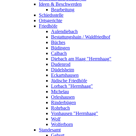
Ideen & Beschwerden
Bearbeitung
Schiedsstelle
Ortsgerichte
Friedhöfe
Aulendiebach
Bestattungshain / Waldfriedhof
Büches
Büdingen
Calbach
Diebach am Haag "Herrnhaag"
Dudenrod
Düdelsheim
Eckartshausen
Jüdische Friedhöfe
Lorbach "Herrnhaag"
Michelau
Orleshausen
Rinderbügen
Rohrbach
Vonhausen "Herrnhaag"
Wolf
Wolferborn
Standesamt
Geburt