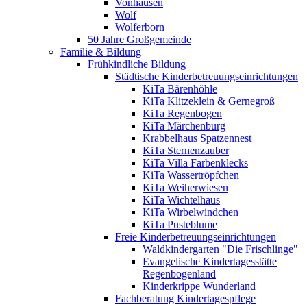
Vonhausen
Wolf
Wolferborn
50 Jahre Großgemeinde
Familie & Bildung
Frühkindliche Bildung
Städtische Kinderbetreuungseinrichtungen
KiTa Bärenhöhle
KiTa Klitzeklein & Gernegroß
KiTa Regenbogen
KiTa Märchenburg
Krabbelhaus Spatzennest
KiTa Sternenzauber
KiTa Villa Farbenklecks
KiTa Wassertröpfchen
KiTa Weiherwiesen
KiTa Wichtelhaus
KiTa Wirbelwindchen
KiTa Pusteblume
Freie Kinderbetreuungseinrichtungen
Waldkindergarten "Die Frischlinge"
Evangelische Kindertagesstätte
Regenbogenland
Kinderkrippe Wunderland
Fachberatung Kindertagespflege