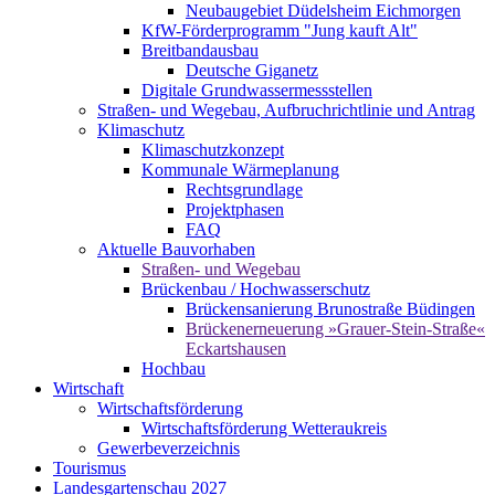
Neubaugebiet Düdelsheim Eichmorgen
KfW-Förderprogramm "Jung kauft Alt"
Breitbandausbau
Deutsche Giganetz
Digitale Grundwassermessstellen
Straßen- und Wegebau, Aufbruchrichtlinie und Antrag
Klimaschutz
Klimaschutzkonzept
Kommunale Wärmeplanung
Rechtsgrundlage
Projektphasen
FAQ
Aktuelle Bauvorhaben
Straßen- und Wegebau
Brückenbau / Hochwasserschutz
Brückensanierung Brunostraße Büdingen
Brückenerneuerung »Grauer-Stein-Straße«
Eckartshausen
Hochbau
Wirtschaft
Wirtschaftsförderung
Wirtschaftsförderung Wetteraukreis
Gewerbeverzeichnis
Tourismus
Landesgartenschau 2027