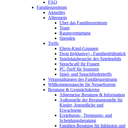
FAQ
Familienzentrum
Aktuelles
Allgemein
Über das Familienzentrum
Team
Raumvermietung
Spenden
Treffs
Eltern-Kind-Gruppen
Drop In(klusive) - Familienfrühstück
Spielplatzbesuche des Spielmobils
Sprachcafé für Frauen
PC-Treff für Senioren
Spiel- und Sprachfördertreffs
Veranstaltungen des Familienzentrums
Willkommenstasche für Neugeborene
Beratung & Gesprächskreise
Allgemeine Beratung & Information
Außenstelle der Beratungsstelle für
Kinder, Jugendliche und
Erwachsene
Erziehungs-, Trennungs- und
Scheidungsberatung
Familien-Beratung für Inklusion und