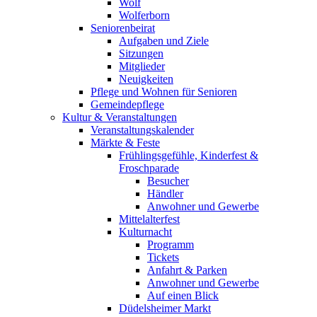
Wolf
Wolferborn
Seniorenbeirat
Aufgaben und Ziele
Sitzungen
Mitglieder
Neuigkeiten
Pflege und Wohnen für Senioren
Gemeindepflege
Kultur & Veranstaltungen
Veranstaltungskalender
Märkte & Feste
Frühlingsgefühle, Kinderfest &
Froschparade
Besucher
Händler
Anwohner und Gewerbe
Mittelalterfest
Kulturnacht
Programm
Tickets
Anfahrt & Parken
Anwohner und Gewerbe
Auf einen Blick
Düdelsheimer Markt