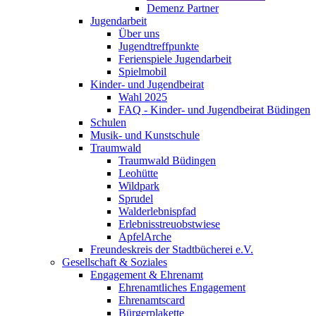
Demenz Partner
Jugendarbeit
Über uns
Jugendtreffpunkte
Ferienspiele Jugendarbeit
Spielmobil
Kinder- und Jugendbeirat
Wahl 2025
FAQ - Kinder- und Jugendbeirat Büdingen
Schulen
Musik- und Kunstschule
Traumwald
Traumwald Büdingen
Leohütte
Wildpark
Sprudel
Walderlebnispfad
Erlebnisstreuobstwiese
ApfelArche
Freundeskreis der Stadtbücherei e.V.
Gesellschaft & Soziales
Engagement & Ehrenamt
Ehrenamtliches Engagement
Ehrenamtscard
Bürgerplakette