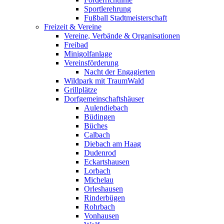
Sportlerehrung
Fußball Stadtmeisterschaft
Freizeit & Vereine
Vereine, Verbände & Organisationen
Freibad
Minigolfanlage
Vereinsförderung
Nacht der Engagierten
Wildpark mit TraumWald
Grillplätze
Dorfgemeinschaftshäuser
Aulendiebach
Büdingen
Büches
Calbach
Diebach am Haag
Dudenrod
Eckartshausen
Lorbach
Michelau
Orleshausen
Rinderbügen
Rohrbach
Vonhausen